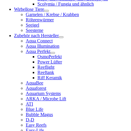
Scolymia / Fungia und ähnlich
Wirbellose Tiere
Garnelen / Krebse / Krabben
Röhrenwürmer
Seeigel
Seesterne
Zubehör nach Hersteller
Aqua Connect
Aqua Illumination
Aqua Perfekt
OsmoPerfekt
Power Lüfter
Reeflight
Reeftank
Riff Keramik
AquaBee
Aquaforest
Aquarium Systems
ARKA / Microbe Lift
ATI
Blue Life
Bubble Magus
D-D
Easy Reefs
Easy-Life