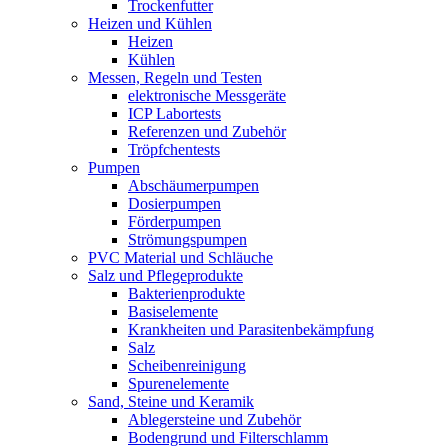
Trockenfutter
Heizen und Kühlen
Heizen
Kühlen
Messen, Regeln und Testen
elektronische Messgeräte
ICP Labortests
Referenzen und Zubehör
Tröpfchentests
Pumpen
Abschäumerpumpen
Dosierpumpen
Förderpumpen
Strömungspumpen
PVC Material und Schläuche
Salz und Pflegeprodukte
Bakterienprodukte
Basiselemente
Krankheiten und Parasitenbekämpfung
Salz
Scheibenreinigung
Spurenelemente
Sand, Steine und Keramik
Ablegersteine und Zubehör
Bodengrund und Filterschlamm