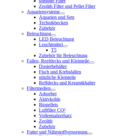
sonstige Filter
Zeolith Filter und Pellet Filter
Aquariensysteme
Aquarien und Sets
Technikbecken
Zubehör
Beleuchtung
LED Beleuchtung
Leuchtmittel
T5
Zubehör für Beleuchtung
Fallen, Reefdecks und Kleinteile
Dosierbehälter
Fisch und Krebsfallen
nützliche Kleinteile
Reffdecks und Keramikhalter
Filtermedien
Adsorber
Aktivkohle
Biopellets
Luftfilter CO²
Vollentsalzerharz
Zeolith
Zubehör
Futter und Nährstoffversorgung