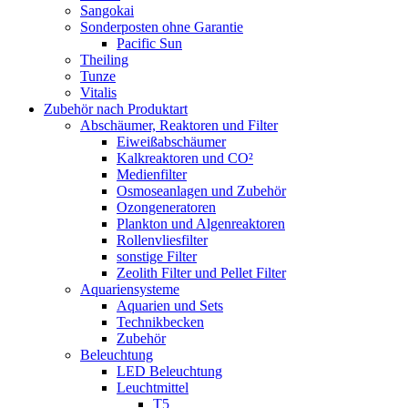
Sangokai
Sonderposten ohne Garantie
Pacific Sun
Theiling
Tunze
Vitalis
Zubehör nach Produktart
Abschäumer, Reaktoren und Filter
Eiweißabschäumer
Kalkreaktoren und CO²
Medienfilter
Osmoseanlagen und Zubehör
Ozongeneratoren
Plankton und Algenreaktoren
Rollenvliesfilter
sonstige Filter
Zeolith Filter und Pellet Filter
Aquariensysteme
Aquarien und Sets
Technikbecken
Zubehör
Beleuchtung
LED Beleuchtung
Leuchtmittel
T5