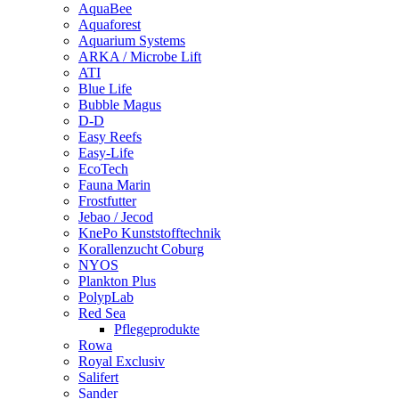
AquaBee
Aquaforest
Aquarium Systems
ARKA / Microbe Lift
ATI
Blue Life
Bubble Magus
D-D
Easy Reefs
Easy-Life
EcoTech
Fauna Marin
Frostfutter
Jebao / Jecod
KnePo Kunststofftechnik
Korallenzucht Coburg
NYOS
Plankton Plus
PolypLab
Red Sea
Pflegeprodukte
Rowa
Royal Exclusiv
Salifert
Sander