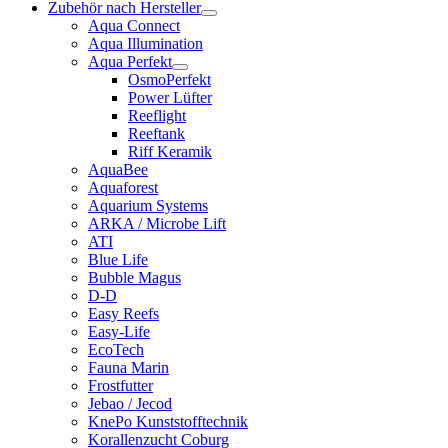
Zubehör nach Hersteller
Aqua Connect
Aqua Illumination
Aqua Perfekt
OsmoPerfekt
Power Lüfter
Reeflight
Reeftank
Riff Keramik
AquaBee
Aquaforest
Aquarium Systems
ARKA / Microbe Lift
ATI
Blue Life
Bubble Magus
D-D
Easy Reefs
Easy-Life
EcoTech
Fauna Marin
Frostfutter
Jebao / Jecod
KnePo Kunststofftechnik
Korallenzucht Coburg