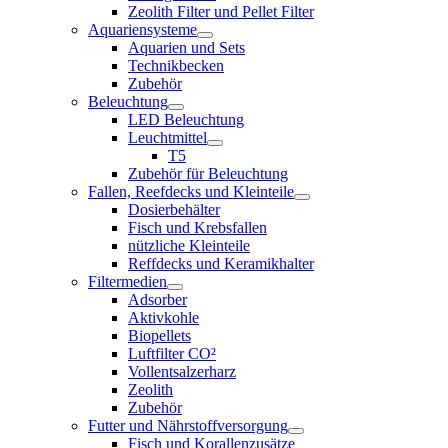
Zeolith Filter und Pellet Filter
Aquariensysteme
Aquarien und Sets
Technikbecken
Zubehör
Beleuchtung
LED Beleuchtung
Leuchtmittel
T5
Zubehör für Beleuchtung
Fallen, Reefdecks und Kleinteile
Dosierbehälter
Fisch und Krebsfallen
nützliche Kleinteile
Reffdecks und Keramikhalter
Filtermedien
Adsorber
Aktivkohle
Biopellets
Luftfilter CO²
Vollentsalzerharz
Zeolith
Zubehör
Futter und Nährstoffversorgung
Fisch und Korallenzusätze