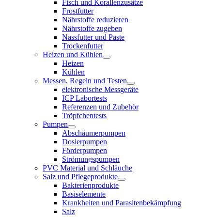
Fisch und Korallenzusätze
Frostfutter
Nährstoffe reduzieren
Nährstoffe zugeben
Nassfutter und Paste
Trockenfutter
Heizen und Kühlen
Heizen
Kühlen
Messen, Regeln und Testen
elektronische Messgeräte
ICP Labortests
Referenzen und Zubehör
Tröpfchentests
Pumpen
Abschäumerpumpen
Dosierpumpen
Förderpumpen
Strömungspumpen
PVC Material und Schläuche
Salz und Pflegeprodukte
Bakterienprodukte
Basiselemente
Krankheiten und Parasitenbekämpfung
Salz