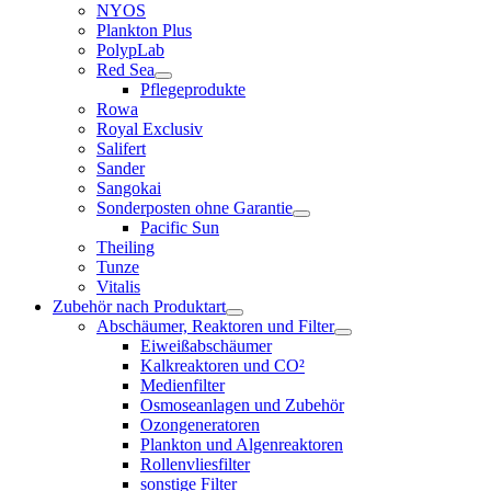
NYOS
Plankton Plus
PolypLab
Red Sea
Pflegeprodukte
Rowa
Royal Exclusiv
Salifert
Sander
Sangokai
Sonderposten ohne Garantie
Pacific Sun
Theiling
Tunze
Vitalis
Zubehör nach Produktart
Abschäumer, Reaktoren und Filter
Eiweißabschäumer
Kalkreaktoren und CO²
Medienfilter
Osmoseanlagen und Zubehör
Ozongeneratoren
Plankton und Algenreaktoren
Rollenvliesfilter
sonstige Filter