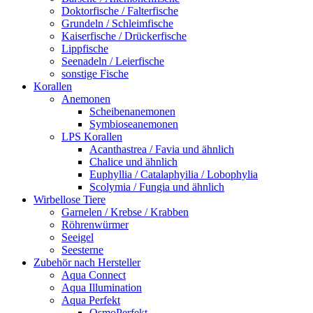
Doktorfische / Falterfische
Grundeln / Schleimfische
Kaiserfische / Drückerfische
Lippfische
Seenadeln / Leierfische
sonstige Fische
Korallen
Anemonen
Scheibenanemonen
Symbioseanemonen
LPS Korallen
Acanthastrea / Favia und ähnlich
Chalice und ähnlich
Euphyllia / Catalaphyilia / Lobophylia
Scolymia / Fungia und ähnlich
Wirbellose Tiere
Garnelen / Krebse / Krabben
Röhrenwürmer
Seeigel
Seesterne
Zubehör nach Hersteller
Aqua Connect
Aqua Illumination
Aqua Perfekt
OsmoPerfekt