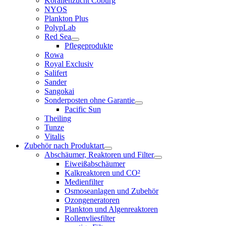
Korallenzucht Coburg
NYOS
Plankton Plus
PolypLab
Red Sea
Pflegeprodukte
Rowa
Royal Exclusiv
Salifert
Sander
Sangokai
Sonderposten ohne Garantie
Pacific Sun
Theiling
Tunze
Vitalis
Zubehör nach Produktart
Abschäumer, Reaktoren und Filter
Eiweißabschäumer
Kalkreaktoren und CO²
Medienfilter
Osmoseanlagen und Zubehör
Ozongeneratoren
Plankton und Algenreaktoren
Rollenvliesfilter