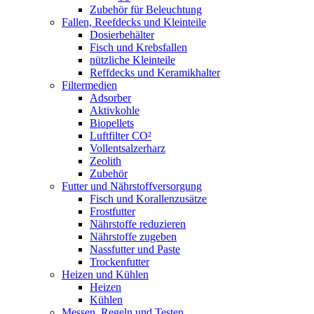
Zubehör für Beleuchtung
Fallen, Reefdecks und Kleinteile
Dosierbehälter
Fisch und Krebsfallen
nützliche Kleinteile
Reffdecks und Keramikhalter
Filtermedien
Adsorber
Aktivkohle
Biopellets
Luftfilter CO²
Vollentsalzerharz
Zeolith
Zubehör
Futter und Nährstoffversorgung
Fisch und Korallenzusätze
Frostfutter
Nährstoffe reduzieren
Nährstoffe zugeben
Nassfutter und Paste
Trockenfutter
Heizen und Kühlen
Heizen
Kühlen
Messen, Regeln und Testen