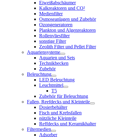
Eiweißabschäumer
Kalkreaktoren und CO²
Medienfilter
Osmoseanlagen und Zubehör
Ozongeneratoren
Plankton und Algenreaktoren
Rollenvliesfilter
sonstige Filter
Zeolith Filter und Pellet Filter
Aquariensysteme
Aquarien und Sets
Technikbecken
Zubehör
Beleuchtung
LED Beleuchtung
Leuchtmittel
T5
Zubehör für Beleuchtung
Fallen, Reefdecks und Kleinteile
Dosierbehälter
Fisch und Krebsfallen
nützliche Kleinteile
Reffdecks und Keramikhalter
Filtermedien
Adsorber