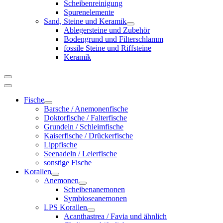
Scheibenreinigung
Spurenelemente
Sand, Steine und Keramik
Ablegersteine und Zubehör
Bodengrund und Filterschlamm
fossile Steine und Riffsteine
Keramik
Fische
Barsche / Anemonenfische
Doktorfische / Falterfische
Grundeln / Schleimfische
Kaiserfische / Drückerfische
Lippfische
Seenadeln / Leierfische
sonstige Fische
Korallen
Anemonen
Scheibenanemonen
Symbioseanemonen
LPS Korallen
Acanthastrea / Favia und ähnlich