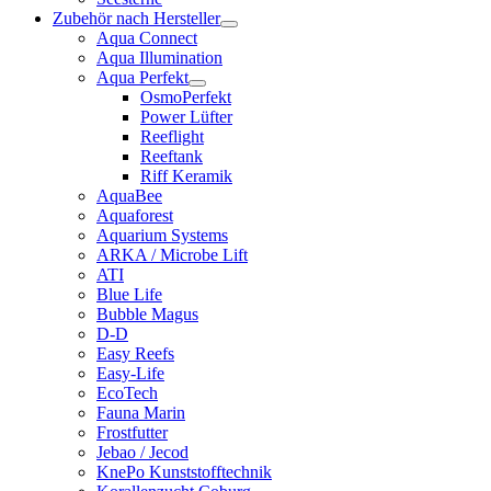
Zubehör nach Hersteller
Aqua Connect
Aqua Illumination
Aqua Perfekt
OsmoPerfekt
Power Lüfter
Reeflight
Reeftank
Riff Keramik
AquaBee
Aquaforest
Aquarium Systems
ARKA / Microbe Lift
ATI
Blue Life
Bubble Magus
D-D
Easy Reefs
Easy-Life
EcoTech
Fauna Marin
Frostfutter
Jebao / Jecod
KnePo Kunststofftechnik