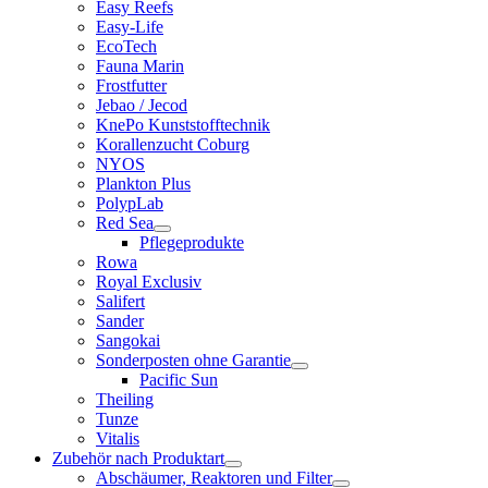
Easy Reefs
Easy-Life
EcoTech
Fauna Marin
Frostfutter
Jebao / Jecod
KnePo Kunststofftechnik
Korallenzucht Coburg
NYOS
Plankton Plus
PolypLab
Red Sea
Pflegeprodukte
Rowa
Royal Exclusiv
Salifert
Sander
Sangokai
Sonderposten ohne Garantie
Pacific Sun
Theiling
Tunze
Vitalis
Zubehör nach Produktart
Abschäumer, Reaktoren und Filter