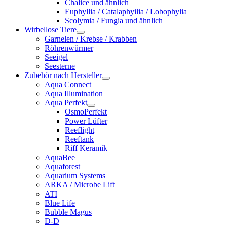
Chalice und ähnlich
Euphyllia / Catalaphyilia / Lobophylia
Scolymia / Fungia und ähnlich
Wirbellose Tiere
Garnelen / Krebse / Krabben
Röhrenwürmer
Seeigel
Seesterne
Zubehör nach Hersteller
Aqua Connect
Aqua Illumination
Aqua Perfekt
OsmoPerfekt
Power Lüfter
Reeflight
Reeftank
Riff Keramik
AquaBee
Aquaforest
Aquarium Systems
ARKA / Microbe Lift
ATI
Blue Life
Bubble Magus
D-D