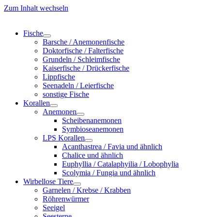
Zum Inhalt wechseln
Fische
Barsche / Anemonenfische
Doktorfische / Falterfische
Grundeln / Schleimfische
Kaiserfische / Drückerfische
Lippfische
Seenadeln / Leierfische
sonstige Fische
Korallen
Anemonen
Scheibenanemonen
Symbioseanemonen
LPS Korallen
Acanthastrea / Favia und ähnlich
Chalice und ähnlich
Euphyllia / Catalaphyilia / Lobophylia
Scolymia / Fungia und ähnlich
Wirbellose Tiere
Garnelen / Krebse / Krabben
Röhrenwürmer
Seeigel
Seesterne