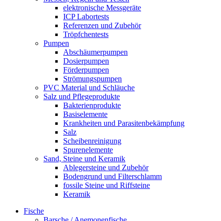
elektronische Messgeräte
ICP Labortests
Referenzen und Zubehör
Tröpfchentests
Pumpen
Abschäumerpumpen
Dosierpumpen
Förderpumpen
Strömungspumpen
PVC Material und Schläuche
Salz und Pflegeprodukte
Bakterienprodukte
Basiselemente
Krankheiten und Parasitenbekämpfung
Salz
Scheibenreinigung
Spurenelemente
Sand, Steine und Keramik
Ablegersteine und Zubehör
Bodengrund und Filterschlamm
fossile Steine und Riffsteine
Keramik
Fische
Barsche / Anemonenfische