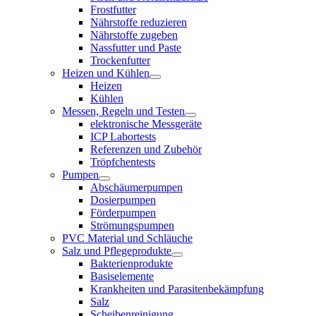
Frostfutter
Nährstoffe reduzieren
Nährstoffe zugeben
Nassfutter und Paste
Trockenfutter
Heizen und Kühlen
Heizen
Kühlen
Messen, Regeln und Testen
elektronische Messgeräte
ICP Labortests
Referenzen und Zubehör
Tröpfchentests
Pumpen
Abschäumerpumpen
Dosierpumpen
Förderpumpen
Strömungspumpen
PVC Material und Schläuche
Salz und Pflegeprodukte
Bakterienprodukte
Basiselemente
Krankheiten und Parasitenbekämpfung
Salz
Scheibenreinigung