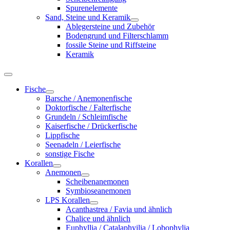
Spurenelemente
Sand, Steine und Keramik
Ablegersteine und Zubehör
Bodengrund und Filterschlamm
fossile Steine und Riffsteine
Keramik
Fische
Barsche / Anemonenfische
Doktorfische / Falterfische
Grundeln / Schleimfische
Kaiserfische / Drückerfische
Lippfische
Seenadeln / Leierfische
sonstige Fische
Korallen
Anemonen
Scheibenanemonen
Symbioseanemonen
LPS Korallen
Acanthastrea / Favia und ähnlich
Chalice und ähnlich
Euphyllia / Catalaphyilia / Lobophylia