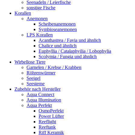
Seenadeln / Leierfische
sonstige Fische
Korallen
Anemonen
Scheibenanemonen
Symbioseanemonen
LPS Korallen
Acanthastrea / Favia und ähnlich
Chalice und ähnlich
Euphyllia / Catalaphyilia / Lobophylia
Scolymia / Fungia und ähnlich
Wirbellose Tiere
Garnelen / Krebse / Krabben
Röhrenwürmer
Seeigel
Seesterne
Zubehör nach Hersteller
Aqua Connect
Aqua Illumination
Aqua Perfekt
OsmoPerfekt
Power Lüfter
Reeflight
Reeftank
Riff Keramik