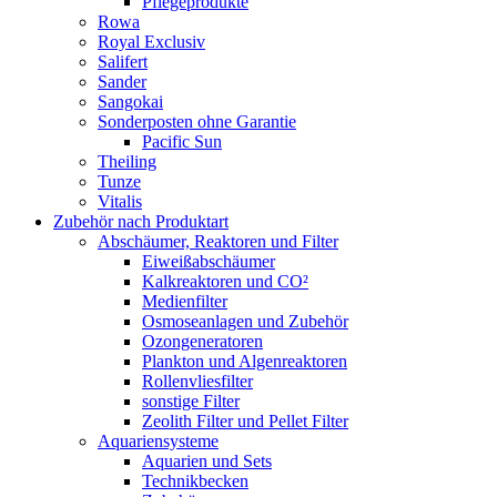
Pflegeprodukte
Rowa
Royal Exclusiv
Salifert
Sander
Sangokai
Sonderposten ohne Garantie
Pacific Sun
Theiling
Tunze
Vitalis
Zubehör nach Produktart
Abschäumer, Reaktoren und Filter
Eiweißabschäumer
Kalkreaktoren und CO²
Medienfilter
Osmoseanlagen und Zubehör
Ozongeneratoren
Plankton und Algenreaktoren
Rollenvliesfilter
sonstige Filter
Zeolith Filter und Pellet Filter
Aquariensysteme
Aquarien und Sets
Technikbecken