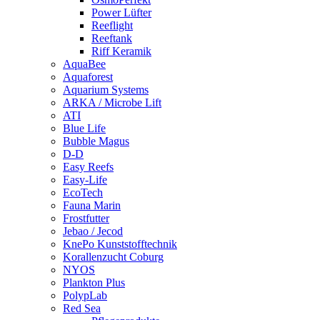
Power Lüfter
Reeflight
Reeftank
Riff Keramik
AquaBee
Aquaforest
Aquarium Systems
ARKA / Microbe Lift
ATI
Blue Life
Bubble Magus
D-D
Easy Reefs
Easy-Life
EcoTech
Fauna Marin
Frostfutter
Jebao / Jecod
KnePo Kunststofftechnik
Korallenzucht Coburg
NYOS
Plankton Plus
PolypLab
Red Sea