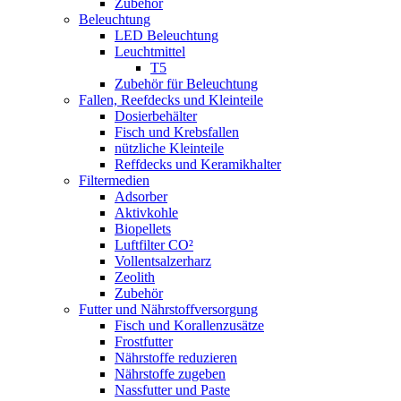
Zubehör
Beleuchtung
LED Beleuchtung
Leuchtmittel
T5
Zubehör für Beleuchtung
Fallen, Reefdecks und Kleinteile
Dosierbehälter
Fisch und Krebsfallen
nützliche Kleinteile
Reffdecks und Keramikhalter
Filtermedien
Adsorber
Aktivkohle
Biopellets
Luftfilter CO²
Vollentsalzerharz
Zeolith
Zubehör
Futter und Nährstoffversorgung
Fisch und Korallenzusätze
Frostfutter
Nährstoffe reduzieren
Nährstoffe zugeben
Nassfutter und Paste