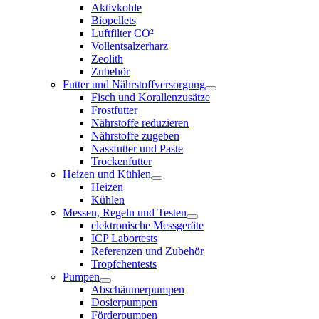
Aktivkohle
Biopellets
Luftfilter CO²
Vollentsalzerharz
Zeolith
Zubehör
Futter und Nährstoffversorgung
Fisch und Korallenzusätze
Frostfutter
Nährstoffe reduzieren
Nährstoffe zugeben
Nassfutter und Paste
Trockenfutter
Heizen und Kühlen
Heizen
Kühlen
Messen, Regeln und Testen
elektronische Messgeräte
ICP Labortests
Referenzen und Zubehör
Tröpfchentests
Pumpen
Abschäumerpumpen
Dosierpumpen
Förderpumpen