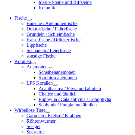
fossile Steine und Riffsteine
Keramik
Fische
Barsche / Anemonenfische
Doktorfische / Falterfische
Grundeln / Schleimfische
Kaiserfische / Drückerfische
Lippfische
Seenadeln / Leierfische
sonstige Fische
Korallen
Anemonen
Scheibenanemonen
Symbioseanemonen
LPS Korallen
Acanthastrea / Favia und ähnlich
Chalice und ähnlich
Euphyllia / Catalaphyilia / Lobophylia
Scolymia / Fungia und ähnlich
Wirbellose Tiere
Garnelen / Krebse / Krabben
Röhrenwürmer
Seeigel
Seesterne