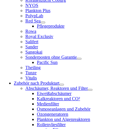
Korallenzucht Coburg
NYOS
Plankton Plus
PolypLab
Red Sea
Pflegeprodukte
Rowa
Royal Exclusiv
Salifert
Sander
Sangokai
Sonderposten ohne Garantie
Pacific Sun
Theiling
Tunze
Vitalis
Zubehör nach Produktart
Abschäumer, Reaktoren und Filter
Eiweißabschäumer
Kalkreaktoren und CO²
Medienfilter
Osmoseanlagen und Zubehör
Ozongeneratoren
Plankton und Algenreaktoren
Rollenvliesfilter