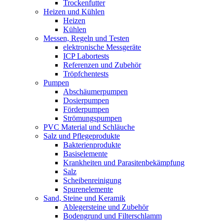
Trockenfutter
Heizen und Kühlen
Heizen
Kühlen
Messen, Regeln und Testen
elektronische Messgeräte
ICP Labortests
Referenzen und Zubehör
Tröpfchentests
Pumpen
Abschäumerpumpen
Dosierpumpen
Förderpumpen
Strömungspumpen
PVC Material und Schläuche
Salz und Pflegeprodukte
Bakterienprodukte
Basiselemente
Krankheiten und Parasitenbekämpfung
Salz
Scheibenreinigung
Spurenelemente
Sand, Steine und Keramik
Ablegersteine und Zubehör
Bodengrund und Filterschlamm