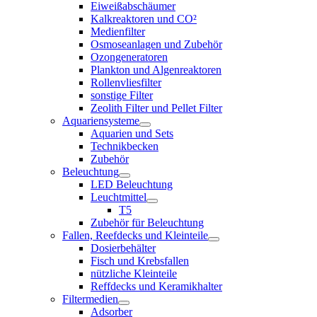
Eiweißabschäumer
Kalkreaktoren und CO²
Medienfilter
Osmoseanlagen und Zubehör
Ozongeneratoren
Plankton und Algenreaktoren
Rollenvliesfilter
sonstige Filter
Zeolith Filter und Pellet Filter
Aquariensysteme
Aquarien und Sets
Technikbecken
Zubehör
Beleuchtung
LED Beleuchtung
Leuchtmittel
T5
Zubehör für Beleuchtung
Fallen, Reefdecks und Kleinteile
Dosierbehälter
Fisch und Krebsfallen
nützliche Kleinteile
Reffdecks und Keramikhalter
Filtermedien
Adsorber