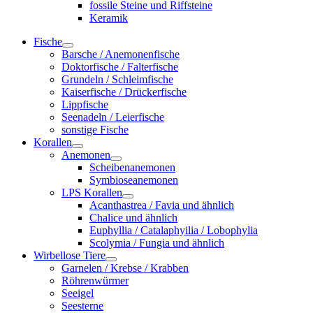
fossile Steine und Riffsteine
Keramik
Fische
Barsche / Anemonenfische
Doktorfische / Falterfische
Grundeln / Schleimfische
Kaiserfische / Drückerfische
Lippfische
Seenadeln / Leierfische
sonstige Fische
Korallen
Anemonen
Scheibenanemonen
Symbioseanemonen
LPS Korallen
Acanthastrea / Favia und ähnlich
Chalice und ähnlich
Euphyllia / Catalaphyilia / Lobophylia
Scolymia / Fungia und ähnlich
Wirbellose Tiere
Garnelen / Krebse / Krabben
Röhrenwürmer
Seeigel
Seesterne