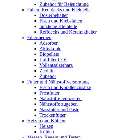
Zubehör für Beleuchtung
Fallen, Reefdecks und Kleinteile
Dosierbehälter
Fisch und Krebsfallen
nützliche Kleinteile
Reffdecks und Keramikhalter
Filtermedien
Adsorber
Aktivkohle
Biopellets
Luftfilter CO²
Vollentsalzerharz
Zeolith
Zubehör
Futter und Nährstoffversorgung
Fisch und Korallenzusätze
Frostfutter
Nährstoffe reduzieren
Nährstoffe zugeben
Nassfutter und Paste
Trockenfutter
Heizen und Kühlen
Heizen
Kühlen
Messen, Regeln und Testen