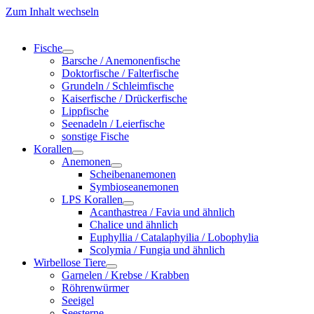
Zum Inhalt wechseln
Fische
Barsche / Anemonenfische
Doktorfische / Falterfische
Grundeln / Schleimfische
Kaiserfische / Drückerfische
Lippfische
Seenadeln / Leierfische
sonstige Fische
Korallen
Anemonen
Scheibenanemonen
Symbioseanemonen
LPS Korallen
Acanthastrea / Favia und ähnlich
Chalice und ähnlich
Euphyllia / Catalaphyilia / Lobophylia
Scolymia / Fungia und ähnlich
Wirbellose Tiere
Garnelen / Krebse / Krabben
Röhrenwürmer
Seeigel
Seesterne