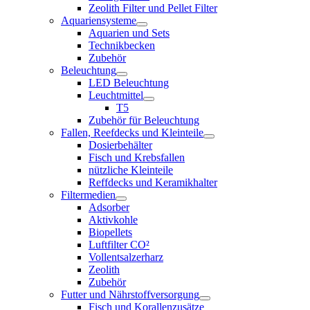
Zeolith Filter und Pellet Filter
Aquariensysteme
Aquarien und Sets
Technikbecken
Zubehör
Beleuchtung
LED Beleuchtung
Leuchtmittel
T5
Zubehör für Beleuchtung
Fallen, Reefdecks und Kleinteile
Dosierbehälter
Fisch und Krebsfallen
nützliche Kleinteile
Reffdecks und Keramikhalter
Filtermedien
Adsorber
Aktivkohle
Biopellets
Luftfilter CO²
Vollentsalzerharz
Zeolith
Zubehör
Futter und Nährstoffversorgung
Fisch und Korallenzusätze