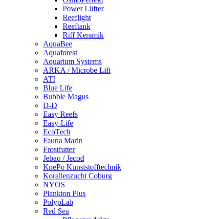
Power Lüfter
Reeflight
Reeftank
Riff Keramik
AquaBee
Aquaforest
Aquarium Systems
ARKA / Microbe Lift
ATI
Blue Life
Bubble Magus
D-D
Easy Reefs
Easy-Life
EcoTech
Fauna Marin
Frostfutter
Jebao / Jecod
KnePo Kunststofftechnik
Korallenzucht Coburg
NYOS
Plankton Plus
PolypLab
Red Sea