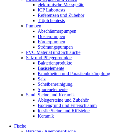
elektronische Messgeräte
ICP Labortests
Referenzen und Zubehör
Tröpfchentests
Pumpen
Abschäumerpumpen
Dosierpumpen
Förderpumpen
Strömungspumpen
PVC Material und Schläuche
Salz und Pflegeprodukte
Bakterienprodukte
Basiselemente
Krankheiten und Parasitenbekämpfung
Salz
Scheibenreinigung
Spurenelemente
Sand, Steine und Keramik
Ablegersteine und Zubehör
Bodengrund und Filterschlamm
fossile Steine und Riffsteine
Keramik
Fische
Barsche / Anemonenfische