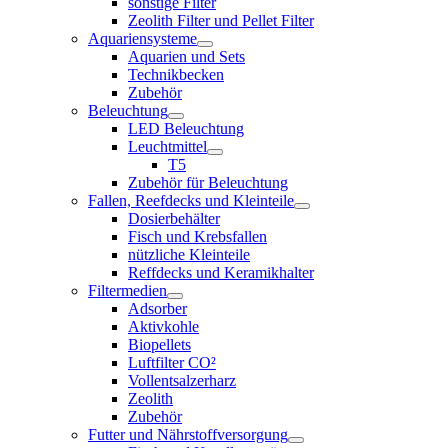
sonstige Filter
Zeolith Filter und Pellet Filter
Aquariensysteme
Aquarien und Sets
Technikbecken
Zubehör
Beleuchtung
LED Beleuchtung
Leuchtmittel
T5
Zubehör für Beleuchtung
Fallen, Reefdecks und Kleinteile
Dosierbehälter
Fisch und Krebsfallen
nützliche Kleinteile
Reffdecks und Keramikhalter
Filtermedien
Adsorber
Aktivkohle
Biopellets
Luftfilter CO²
Vollentsalzerharz
Zeolith
Zubehör
Futter und Nährstoffversorgung