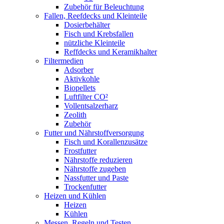
Zubehör für Beleuchtung
Fallen, Reefdecks und Kleinteile
Dosierbehälter
Fisch und Krebsfallen
nützliche Kleinteile
Reffdecks und Keramikhalter
Filtermedien
Adsorber
Aktivkohle
Biopellets
Luftfilter CO²
Vollentsalzerharz
Zeolith
Zubehör
Futter und Nährstoffversorgung
Fisch und Korallenzusätze
Frostfutter
Nährstoffe reduzieren
Nährstoffe zugeben
Nassfutter und Paste
Trockenfutter
Heizen und Kühlen
Heizen
Kühlen
Messen, Regeln und Testen