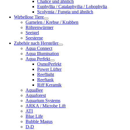
Chalice und ähnlich
Euphyllia / Catalaphyilia / Lobophylia
Scolymia / Fungia und ähnlich
Wirbellose Tiere
Garnelen / Krebse / Krabben
Röhrenwürmer
Seeigel
Seesterne
Zubehör nach Hersteller
Aqua Connect
Aqua Illumination
Aqua Perfekt
OsmoPerfekt
Power Lüfter
Reeflight
Reeftank
Riff Keramik
AquaBee
Aquaforest
Aquarium Systems
ARKA / Microbe Lift
ATI
Blue Life
Bubble Magus
D-D