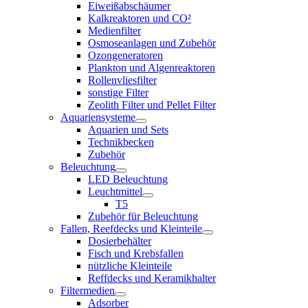
Eiweißabschäumer
Kalkreaktoren und CO²
Medienfilter
Osmoseanlagen und Zubehör
Ozongeneratoren
Plankton und Algenreaktoren
Rollenvliesfilter
sonstige Filter
Zeolith Filter und Pellet Filter
Aquariensysteme
Aquarien und Sets
Technikbecken
Zubehör
Beleuchtung
LED Beleuchtung
Leuchtmittel
T5
Zubehör für Beleuchtung
Fallen, Reefdecks und Kleinteile
Dosierbehälter
Fisch und Krebsfallen
nützliche Kleinteile
Reffdecks und Keramikhalter
Filtermedien
Adsorber