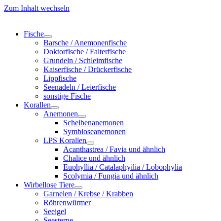
Zum Inhalt wechseln
Fische
Barsche / Anemonenfische
Doktorfische / Falterfische
Grundeln / Schleimfische
Kaiserfische / Drückerfische
Lippfische
Seenadeln / Leierfische
sonstige Fische
Korallen
Anemonen
Scheibenanemonen
Symbioseanemonen
LPS Korallen
Acanthastrea / Favia und ähnlich
Chalice und ähnlich
Euphyllia / Catalaphyilia / Lobophylia
Scolymia / Fungia und ähnlich
Wirbellose Tiere
Garnelen / Krebse / Krabben
Röhrenwürmer
Seeigel
Seesterne