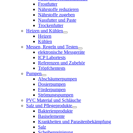
Frostfutter
Nährstoffe reduzieren
Nährstoffe zugeben
Nassfutter und Paste
Trockenfutter
Heizen und Kühlen
Heizen
Kühlen
Messen, Regeln und Testen
elektronische Messgeräte
ICP Labortests
Referenzen und Zubehör
Tröpfchentests
Pumpen
Abschäumerpumpen
Dosierpumpen
Förderpumpen
Strömungspumpen
PVC Material und Schläuche
Salz und Pflegeprodukte
Bakterienprodukte
Basiselemente
Krankheiten und Parasitenbekämpfung
Salz
Scheibenreinigung