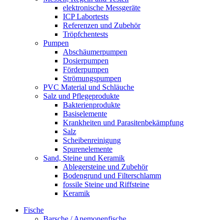
elektronische Messgeräte
ICP Labortests
Referenzen und Zubehör
Tröpfchentests
Pumpen
Abschäumerpumpen
Dosierpumpen
Förderpumpen
Strömungspumpen
PVC Material und Schläuche
Salz und Pflegeprodukte
Bakterienprodukte
Basiselemente
Krankheiten und Parasitenbekämpfung
Salz
Scheibenreinigung
Spurenelemente
Sand, Steine und Keramik
Ablegersteine und Zubehör
Bodengrund und Filterschlamm
fossile Steine und Riffsteine
Keramik
Fische
Barsche / Anemonenfische