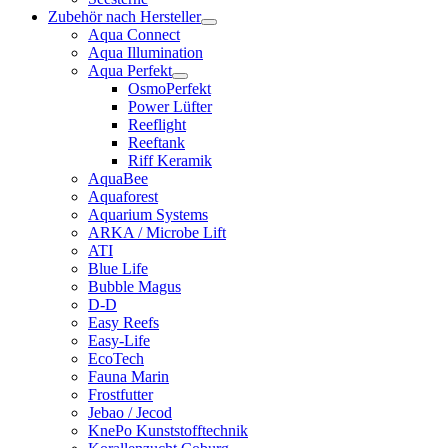
Zubehör nach Hersteller
Aqua Connect
Aqua Illumination
Aqua Perfekt
OsmoPerfekt
Power Lüfter
Reeflight
Reeftank
Riff Keramik
AquaBee
Aquaforest
Aquarium Systems
ARKA / Microbe Lift
ATI
Blue Life
Bubble Magus
D-D
Easy Reefs
Easy-Life
EcoTech
Fauna Marin
Frostfutter
Jebao / Jecod
KnePo Kunststofftechnik