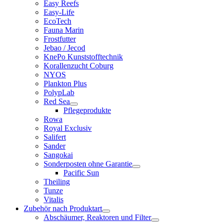
Easy Reefs
Easy-Life
EcoTech
Fauna Marin
Frostfutter
Jebao / Jecod
KnePo Kunststofftechnik
Korallenzucht Coburg
NYOS
Plankton Plus
PolypLab
Red Sea
Pflegeprodukte
Rowa
Royal Exclusiv
Salifert
Sander
Sangokai
Sonderposten ohne Garantie
Pacific Sun
Theiling
Tunze
Vitalis
Zubehör nach Produktart
Abschäumer, Reaktoren und Filter