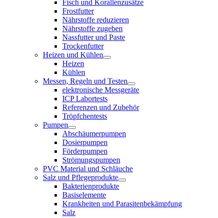
Fisch und Korallenzusätze
Frostfutter
Nährstoffe reduzieren
Nährstoffe zugeben
Nassfutter und Paste
Trockenfutter
Heizen und Kühlen
Heizen
Kühlen
Messen, Regeln und Testen
elektronische Messgeräte
ICP Labortests
Referenzen und Zubehör
Tröpfchentests
Pumpen
Abschäumerpumpen
Dosierpumpen
Förderpumpen
Strömungspumpen
PVC Material und Schläuche
Salz und Pflegeprodukte
Bakterienprodukte
Basiselemente
Krankheiten und Parasitenbekämpfung
Salz