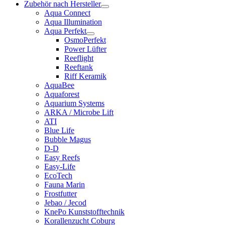
Zubehör nach Hersteller
Aqua Connect
Aqua Illumination
Aqua Perfekt
OsmoPerfekt
Power Lüfter
Reeflight
Reeftank
Riff Keramik
AquaBee
Aquaforest
Aquarium Systems
ARKA / Microbe Lift
ATI
Blue Life
Bubble Magus
D-D
Easy Reefs
Easy-Life
EcoTech
Fauna Marin
Frostfutter
Jebao / Jecod
KnePo Kunststofftechnik
Korallenzucht Coburg