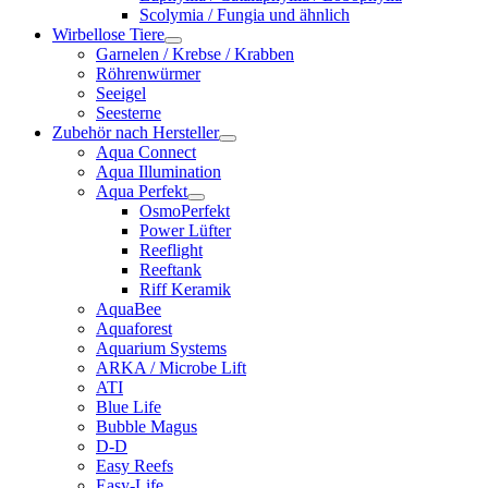
Scolymia / Fungia und ähnlich
Wirbellose Tiere
Garnelen / Krebse / Krabben
Röhrenwürmer
Seeigel
Seesterne
Zubehör nach Hersteller
Aqua Connect
Aqua Illumination
Aqua Perfekt
OsmoPerfekt
Power Lüfter
Reeflight
Reeftank
Riff Keramik
AquaBee
Aquaforest
Aquarium Systems
ARKA / Microbe Lift
ATI
Blue Life
Bubble Magus
D-D
Easy Reefs
Easy-Life