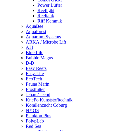
Power Lüfter
Reeflight
Reeftank
Riff Keramik
AquaBee
Aquaforest
Aquarium Systems
ARKA / Microbe Lift
ATI
Blue Life
Bubble Magus
D-D
Easy Reefs
Easy-Life
EcoTech
Fauna Marin
Frostfutter
Jebao / Jecod
KnePo Kunststofftechnik
Korallenzucht Coburg
NYOS
Plankton Plus
PolypLab
Red Sea