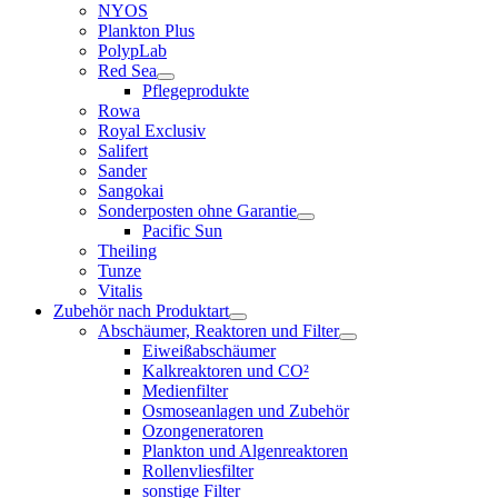
NYOS
Plankton Plus
PolypLab
Red Sea
Pflegeprodukte
Rowa
Royal Exclusiv
Salifert
Sander
Sangokai
Sonderposten ohne Garantie
Pacific Sun
Theiling
Tunze
Vitalis
Zubehör nach Produktart
Abschäumer, Reaktoren und Filter
Eiweißabschäumer
Kalkreaktoren und CO²
Medienfilter
Osmoseanlagen und Zubehör
Ozongeneratoren
Plankton und Algenreaktoren
Rollenvliesfilter
sonstige Filter