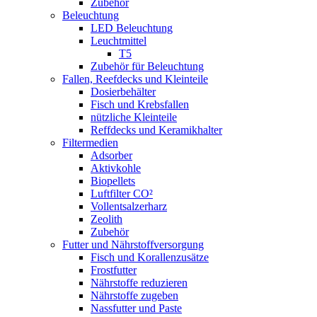
Zubehör
Beleuchtung
LED Beleuchtung
Leuchtmittel
T5
Zubehör für Beleuchtung
Fallen, Reefdecks und Kleinteile
Dosierbehälter
Fisch und Krebsfallen
nützliche Kleinteile
Reffdecks und Keramikhalter
Filtermedien
Adsorber
Aktivkohle
Biopellets
Luftfilter CO²
Vollentsalzerharz
Zeolith
Zubehör
Futter und Nährstoffversorgung
Fisch und Korallenzusätze
Frostfutter
Nährstoffe reduzieren
Nährstoffe zugeben
Nassfutter und Paste