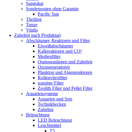
Sangokai
Sonderposten ohne Garantie
Pacific Sun
Theiling
Tunze
Vitalis
Zubehör nach Produktart
Abschäumer, Reaktoren und Filter
Eiweißabschäumer
Kalkreaktoren und CO²
Medienfilter
Osmoseanlagen und Zubehör
Ozongeneratoren
Plankton und Algenreaktoren
Rollenvliesfilter
sonstige Filter
Zeolith Filter und Pellet Filter
Aquariensysteme
Aquarien und Sets
Technikbecken
Zubehör
Beleuchtung
LED Beleuchtung
Leuchtmittel
T5