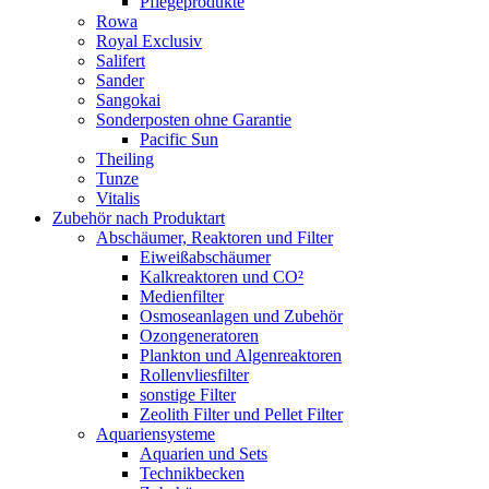
Pflegeprodukte
Rowa
Royal Exclusiv
Salifert
Sander
Sangokai
Sonderposten ohne Garantie
Pacific Sun
Theiling
Tunze
Vitalis
Zubehör nach Produktart
Abschäumer, Reaktoren und Filter
Eiweißabschäumer
Kalkreaktoren und CO²
Medienfilter
Osmoseanlagen und Zubehör
Ozongeneratoren
Plankton und Algenreaktoren
Rollenvliesfilter
sonstige Filter
Zeolith Filter und Pellet Filter
Aquariensysteme
Aquarien und Sets
Technikbecken