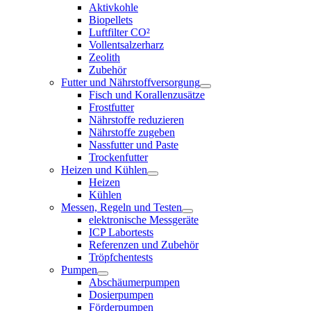
Aktivkohle
Biopellets
Luftfilter CO²
Vollentsalzerharz
Zeolith
Zubehör
Futter und Nährstoffversorgung
Fisch und Korallenzusätze
Frostfutter
Nährstoffe reduzieren
Nährstoffe zugeben
Nassfutter und Paste
Trockenfutter
Heizen und Kühlen
Heizen
Kühlen
Messen, Regeln und Testen
elektronische Messgeräte
ICP Labortests
Referenzen und Zubehör
Tröpfchentests
Pumpen
Abschäumerpumpen
Dosierpumpen
Förderpumpen