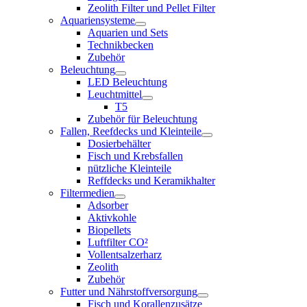
Zeolith Filter und Pellet Filter
Aquariensysteme
Aquarien und Sets
Technikbecken
Zubehör
Beleuchtung
LED Beleuchtung
Leuchtmittel
T5
Zubehör für Beleuchtung
Fallen, Reefdecks und Kleinteile
Dosierbehälter
Fisch und Krebsfallen
nützliche Kleinteile
Reffdecks und Keramikhalter
Filtermedien
Adsorber
Aktivkohle
Biopellets
Luftfilter CO²
Vollentsalzerharz
Zeolith
Zubehör
Futter und Nährstoffversorgung
Fisch und Korallenzusätze