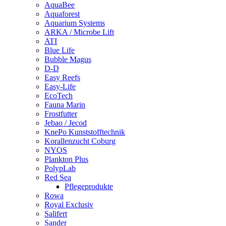
AquaBee
Aquaforest
Aquarium Systems
ARKA / Microbe Lift
ATI
Blue Life
Bubble Magus
D-D
Easy Reefs
Easy-Life
EcoTech
Fauna Marin
Frostfutter
Jebao / Jecod
KnePo Kunststofftechnik
Korallenzucht Coburg
NYOS
Plankton Plus
PolypLab
Red Sea
Pflegeprodukte
Rowa
Royal Exclusiv
Salifert
Sander