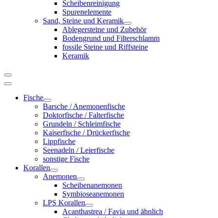
Scheibenreinigung
Spurenelemente
Sand, Steine und Keramik
Ablegersteine und Zubehör
Bodengrund und Filterschlamm
fossile Steine und Riffsteine
Keramik
Fische
Barsche / Anemonenfische
Doktorfische / Falterfische
Grundeln / Schleimfische
Kaiserfische / Drückerfische
Lippfische
Seenadeln / Leierfische
sonstige Fische
Korallen
Anemonen
Scheibenanemonen
Symbioseanemonen
LPS Korallen
Acanthastrea / Favia und ähnlich