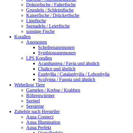
Doktorfische / Falterfische
Grundeln / Schleimfische
Kaiserfische / Drückerfische
Lippfische
Seenadeln / Leierfische
sonstige Fische
Korallen
Anemonen
Scheibenanemonen
Symbioseanemonen
LPS Korallen
Acanthastrea / Favia und ähnlich
Chalice und ähnlich
Euphyllia / Catalaphyilia / Lobophylia
Scolymia / Fungia und ähnlich
Wirbellose Tiere
Garnelen / Krebse / Krabben
Röhrenwürmer
Seeigel
Seesterne
Zubehör nach Hersteller
Aqua Connect
Aqua Illumination
Aqua Perfekt
OsmoPerfekt