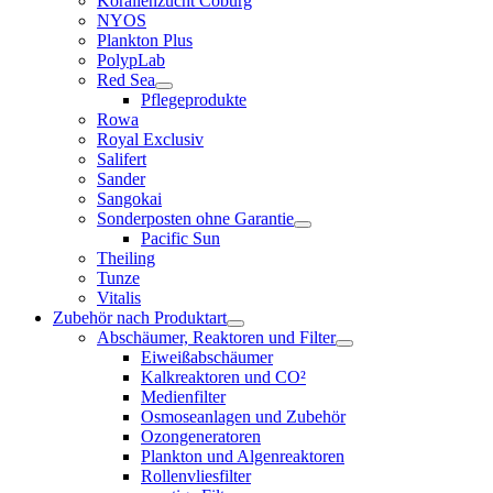
Korallenzucht Coburg
NYOS
Plankton Plus
PolypLab
Red Sea
Pflegeprodukte
Rowa
Royal Exclusiv
Salifert
Sander
Sangokai
Sonderposten ohne Garantie
Pacific Sun
Theiling
Tunze
Vitalis
Zubehör nach Produktart
Abschäumer, Reaktoren und Filter
Eiweißabschäumer
Kalkreaktoren und CO²
Medienfilter
Osmoseanlagen und Zubehör
Ozongeneratoren
Plankton und Algenreaktoren
Rollenvliesfilter