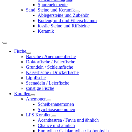
Spurenelemente
Sand, Steine und Keramik
Ablegersteine und Zubehör
Bodengrund und Filterschlamm
fossile Steine und Riffsteine
Keramik
Fische
Barsche / Anemonenfische
Doktorfische / Falterfische
Grundeln / Schleimfische
Kaiserfische / Drückerfische
Lippfische
Seenadeln / Leierfische
sonstige Fische
Korallen
Anemonen
Scheibenanemonen
Symbioseanemonen
LPS Korallen
Acanthastrea / Favia und ähnlich
Chalice und ähnlich
Euphyllia / Catalaphyilia / Lobophylia