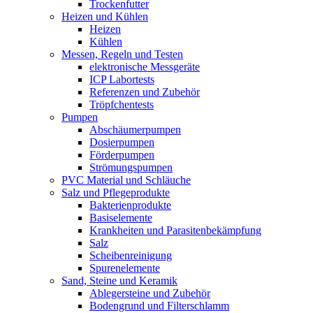
Trockenfutter
Heizen und Kühlen
Heizen
Kühlen
Messen, Regeln und Testen
elektronische Messgeräte
ICP Labortests
Referenzen und Zubehör
Tröpfchentests
Pumpen
Abschäumerpumpen
Dosierpumpen
Förderpumpen
Strömungspumpen
PVC Material und Schläuche
Salz und Pflegeprodukte
Bakterienprodukte
Basiselemente
Krankheiten und Parasitenbekämpfung
Salz
Scheibenreinigung
Spurenelemente
Sand, Steine und Keramik
Ablegersteine und Zubehör
Bodengrund und Filterschlamm