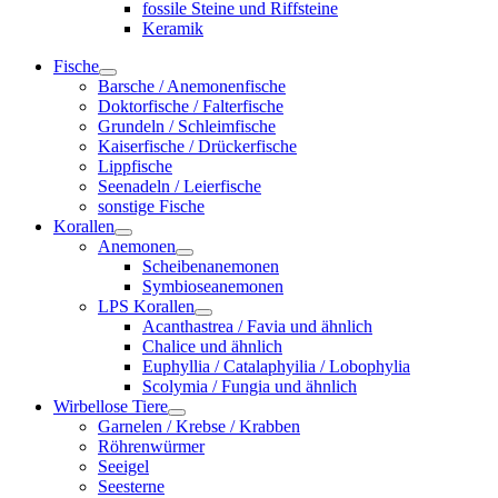
fossile Steine und Riffsteine
Keramik
Fische
Barsche / Anemonenfische
Doktorfische / Falterfische
Grundeln / Schleimfische
Kaiserfische / Drückerfische
Lippfische
Seenadeln / Leierfische
sonstige Fische
Korallen
Anemonen
Scheibenanemonen
Symbioseanemonen
LPS Korallen
Acanthastrea / Favia und ähnlich
Chalice und ähnlich
Euphyllia / Catalaphyilia / Lobophylia
Scolymia / Fungia und ähnlich
Wirbellose Tiere
Garnelen / Krebse / Krabben
Röhrenwürmer
Seeigel
Seesterne