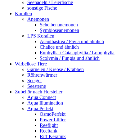
Seenadeln / Leierfische
sonstige Fische
Korallen
Anemonen
Scheibenanemonen
Symbioseanemonen
LPS Korallen
Acanthastrea / Favia und ähnlich
Chalice und ähnlich
Euphyllia / Catalaphyilia / Lobophylia
Scolymia / Fungia und ähnlich
Wirbellose Tiere
Garnelen / Krebse / Krabben
Röhrenwürmer
Seeigel
Seesterne
Zubehör nach Hersteller
Aqua Connect
Aqua Illumination
Aqua Perfekt
OsmoPerfekt
Power Lüfter
Reeflight
Reeftank
Riff Keramik