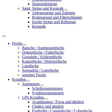
Spurenelemente
Sand, Steine und Keramik
Ablegersteine und Zubehör
Bodengrund und Filterschlamm
fossile Steine und Riffsteine
Keramik
Fische
Barsche / Anemonenfische
Doktorfische / Falterfische
Grundeln / Schleimfische
Kaiserfische / Drückerfische
Lippfische
Seenadeln / Leierfische
sonstige Fische
Korallen
Anemonen
Scheibenanemonen
Symbioseanemonen
LPS Korallen
Acanthastrea / Favia und ähnlich
Chalice und ähnlich
Euphyllia / Catalaphyilia / Lobophylia