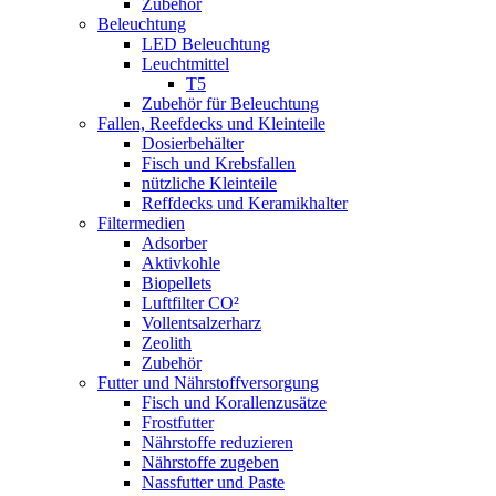
Zubehör
Beleuchtung
LED Beleuchtung
Leuchtmittel
T5
Zubehör für Beleuchtung
Fallen, Reefdecks und Kleinteile
Dosierbehälter
Fisch und Krebsfallen
nützliche Kleinteile
Reffdecks und Keramikhalter
Filtermedien
Adsorber
Aktivkohle
Biopellets
Luftfilter CO²
Vollentsalzerharz
Zeolith
Zubehör
Futter und Nährstoffversorgung
Fisch und Korallenzusätze
Frostfutter
Nährstoffe reduzieren
Nährstoffe zugeben
Nassfutter und Paste