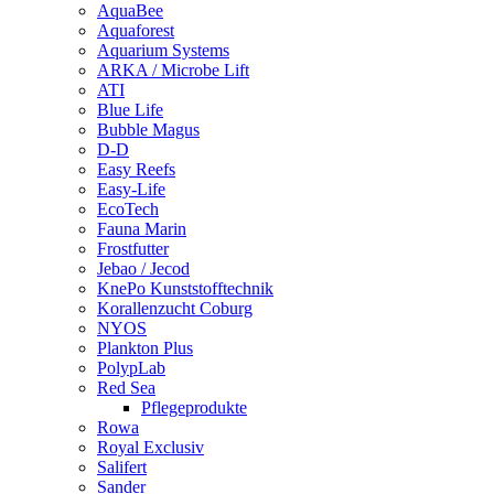
AquaBee
Aquaforest
Aquarium Systems
ARKA / Microbe Lift
ATI
Blue Life
Bubble Magus
D-D
Easy Reefs
Easy-Life
EcoTech
Fauna Marin
Frostfutter
Jebao / Jecod
KnePo Kunststofftechnik
Korallenzucht Coburg
NYOS
Plankton Plus
PolypLab
Red Sea
Pflegeprodukte
Rowa
Royal Exclusiv
Salifert
Sander