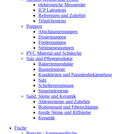
elektronische Messgeräte
ICP Labortests
Referenzen und Zubehör
Tröpfchentests
Pumpen
Abschäumerpumpen
Dosierpumpen
Förderpumpen
Strömungspumpen
PVC Material und Schläuche
Salz und Pflegeprodukte
Bakterienprodukte
Basiselemente
Krankheiten und Parasitenbekämpfung
Salz
Scheibenreinigung
Spurenelemente
Sand, Steine und Keramik
Ablegersteine und Zubehör
Bodengrund und Filterschlamm
fossile Steine und Riffsteine
Keramik
Fische
Barsche / Anemonenfische