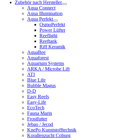
Zubehör nach Hersteller
Aqua Connect
Aqua Illumination
Aqua Perfekt
OsmoPerfekt
Power Lüfter
Reeflight
Reeftank
Riff Keramik
AquaBee
Aquaforest
Aquarium Systems
ARKA / Microbe Lift
ATI
Blue Life
Bubble Magus
D-D
Easy Reefs
Easy-Life
EcoTech
Fauna Marin
Frostfutter
Jebao / Jecod
KnePo Kunststofftechnik
Korallenzucht Coburg