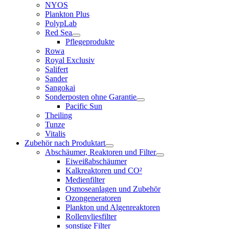
NYOS
Plankton Plus
PolypLab
Red Sea
Pflegeprodukte
Rowa
Royal Exclusiv
Salifert
Sander
Sangokai
Sonderposten ohne Garantie
Pacific Sun
Theiling
Tunze
Vitalis
Zubehör nach Produktart
Abschäumer, Reaktoren und Filter
Eiweißabschäumer
Kalkreaktoren und CO²
Medienfilter
Osmoseanlagen und Zubehör
Ozongeneratoren
Plankton und Algenreaktoren
Rollenvliesfilter
sonstige Filter