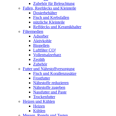
Zubehör für Beleuchtung
Fallen, Reefdecks und Kleinteile
Dosierbehälter
Fisch und Krebsfallen
nützliche Kleinteile
Reffdecks und Keramikhalter
Filtermedien
Adsorber
Aktivkohle
Biopellets
Luftfilter CO²
Vollentsalzerharz
Zeolith
Zubehör
Futter und Nährstoffversorgung
Fisch und Korallenzusätze
Frostfutter
Nährstoffe reduzieren
Nährstoffe zugeben
Nassfutter und Paste
Trockenfutter
Heizen und Kühlen
Heizen
Kühlen
Messen, Regeln und Testen