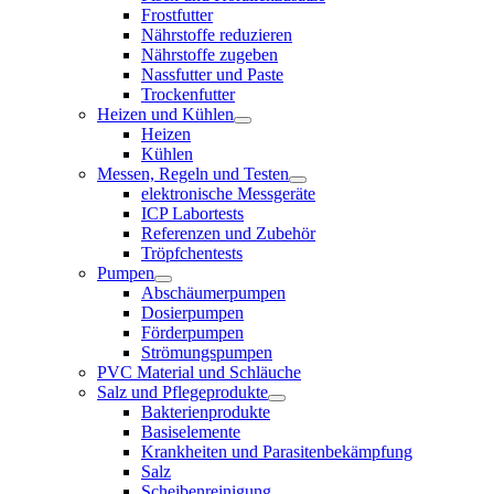
Frostfutter
Nährstoffe reduzieren
Nährstoffe zugeben
Nassfutter und Paste
Trockenfutter
Heizen und Kühlen
Heizen
Kühlen
Messen, Regeln und Testen
elektronische Messgeräte
ICP Labortests
Referenzen und Zubehör
Tröpfchentests
Pumpen
Abschäumerpumpen
Dosierpumpen
Förderpumpen
Strömungspumpen
PVC Material und Schläuche
Salz und Pflegeprodukte
Bakterienprodukte
Basiselemente
Krankheiten und Parasitenbekämpfung
Salz
Scheibenreinigung