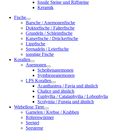
fossile Steine und Riffsteine
Keramik
Fische
Barsche / Anemonenfische
Doktorfische / Falterfische
Grundeln / Schleimfische
Kaiserfische / Drückerfische
Lippfische
Seenadeln / Leierfische
sonstige Fische
Korallen
Anemonen
Scheibenanemonen
Symbioseanemonen
LPS Korallen
Acanthastrea / Favia und ähnlich
Chalice und ähnlich
Euphyllia / Catalaphyilia / Lobophylia
Scolymia / Fungia und ähnlich
Wirbellose Tiere
Garnelen / Krebse / Krabben
Röhrenwürmer
Seeigel
Seesterne