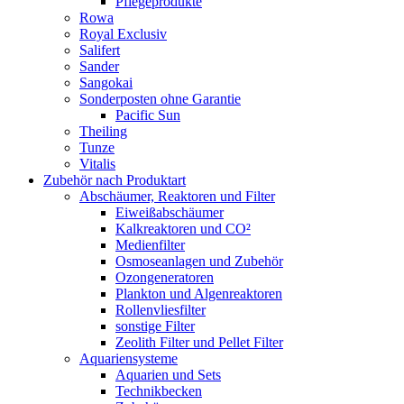
Pflegeprodukte
Rowa
Royal Exclusiv
Salifert
Sander
Sangokai
Sonderposten ohne Garantie
Pacific Sun
Theiling
Tunze
Vitalis
Zubehör nach Produktart
Abschäumer, Reaktoren und Filter
Eiweißabschäumer
Kalkreaktoren und CO²
Medienfilter
Osmoseanlagen und Zubehör
Ozongeneratoren
Plankton und Algenreaktoren
Rollenvliesfilter
sonstige Filter
Zeolith Filter und Pellet Filter
Aquariensysteme
Aquarien und Sets
Technikbecken