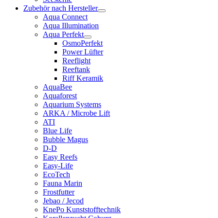
Zubehör nach Hersteller
Aqua Connect
Aqua Illumination
Aqua Perfekt
OsmoPerfekt
Power Lüfter
Reeflight
Reeftank
Riff Keramik
AquaBee
Aquaforest
Aquarium Systems
ARKA / Microbe Lift
ATI
Blue Life
Bubble Magus
D-D
Easy Reefs
Easy-Life
EcoTech
Fauna Marin
Frostfutter
Jebao / Jecod
KnePo Kunststofftechnik