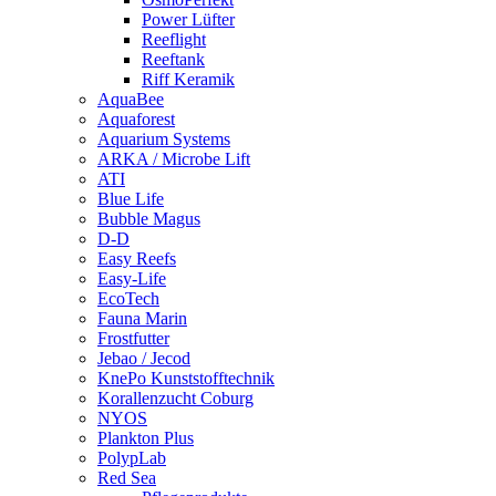
Power Lüfter
Reeflight
Reeftank
Riff Keramik
AquaBee
Aquaforest
Aquarium Systems
ARKA / Microbe Lift
ATI
Blue Life
Bubble Magus
D-D
Easy Reefs
Easy-Life
EcoTech
Fauna Marin
Frostfutter
Jebao / Jecod
KnePo Kunststofftechnik
Korallenzucht Coburg
NYOS
Plankton Plus
PolypLab
Red Sea