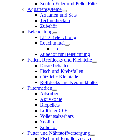
Zeolith Filter und Pellet Filter
Aquariensysteme
Aquarien und Sets
Technikbecken
Zubehör
Beleuchtung
LED Beleuchtung
Leuchtmittel
T5
Zubehör für Beleuchtung
Fallen, Reefdecks und Kleinteile
Dosierbehälter
Fisch und Krebsfallen
nützliche Kleinteile
Reffdecks und Keramikhalter
Filtermedien
Adsorber
Aktivkohle
Biopellets
Luftfilter CO²
Vollentsalzerharz
Zeolith
Zubehör
Futter und Nährstoffversorgung
Fisch und Korallenzusätze