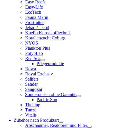
Easy Reefs
Easy-Life
EcoTech
Fauna Marin
Frostfutter
Jebao / Jecod
KnePo Kunststofftechnik
Korallenzucht Coburg
NYOS
Plankton Plus
PolypLab
Red Sea
Pflegeprodukte
Rowa
Royal Exclusiv
Salifert
Sander
Sangokai
Sonderposten ohne Garantie
Pacific Sun
Theiling
Tunze
Vitalis
Zubehör nach Produktart
Abschäumer, Reaktoren und Filter