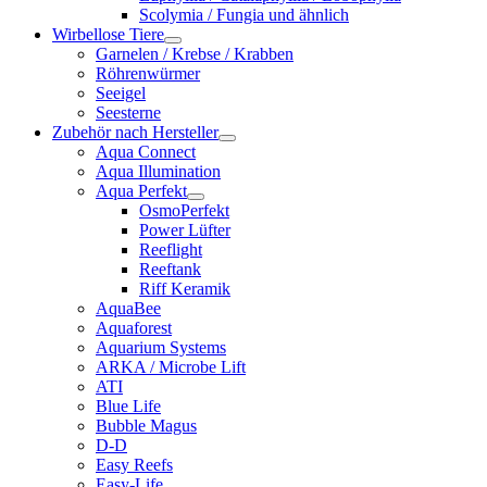
Scolymia / Fungia und ähnlich
Wirbellose Tiere
Garnelen / Krebse / Krabben
Röhrenwürmer
Seeigel
Seesterne
Zubehör nach Hersteller
Aqua Connect
Aqua Illumination
Aqua Perfekt
OsmoPerfekt
Power Lüfter
Reeflight
Reeftank
Riff Keramik
AquaBee
Aquaforest
Aquarium Systems
ARKA / Microbe Lift
ATI
Blue Life
Bubble Magus
D-D
Easy Reefs
Easy-Life