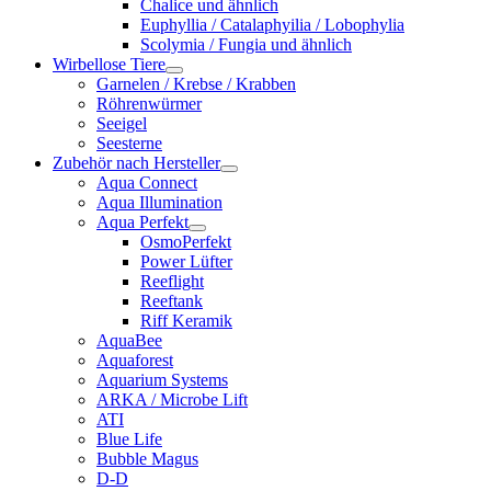
Chalice und ähnlich
Euphyllia / Catalaphyilia / Lobophylia
Scolymia / Fungia und ähnlich
Wirbellose Tiere
Garnelen / Krebse / Krabben
Röhrenwürmer
Seeigel
Seesterne
Zubehör nach Hersteller
Aqua Connect
Aqua Illumination
Aqua Perfekt
OsmoPerfekt
Power Lüfter
Reeflight
Reeftank
Riff Keramik
AquaBee
Aquaforest
Aquarium Systems
ARKA / Microbe Lift
ATI
Blue Life
Bubble Magus
D-D