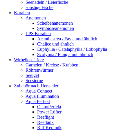
Seenadeln / Leierfische
sonstige Fische
Korallen
Anemonen
Scheibenanemonen
Symbioseanemonen
LPS Korallen
Acanthastrea / Favia und ähnlich
Chalice und ähnlich
Euphyllia / Catalaphyilia / Lobophylia
Scolymia / Fungia und ähnlich
Wirbellose Tiere
Garnelen / Krebse / Krabben
Röhrenwürmer
Seeigel
Seesterne
Zubehör nach Hersteller
Aqua Connect
Aqua Illumination
Aqua Perfekt
OsmoPerfekt
Power Lüfter
Reeflight
Reeftank
Riff Keramik