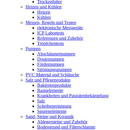
Trockenfutter
Heizen und Kühlen
Heizen
Kühlen
Messen, Regeln und Testen
elektronische Messgeräte
ICP Labortests
Referenzen und Zubehör
Tröpfchentests
Pumpen
Abschäumerpumpen
Dosierpumpen
Förderpumpen
Strömungspumpen
PVC Material und Schläuche
Salz und Pflegeprodukte
Bakterienprodukte
Basiselemente
Krankheiten und Parasitenbekämpfung
Salz
Scheibenreinigung
Spurenelemente
Sand, Steine und Keramik
Ablegersteine und Zubehör
Bodengrund und Filterschlamm