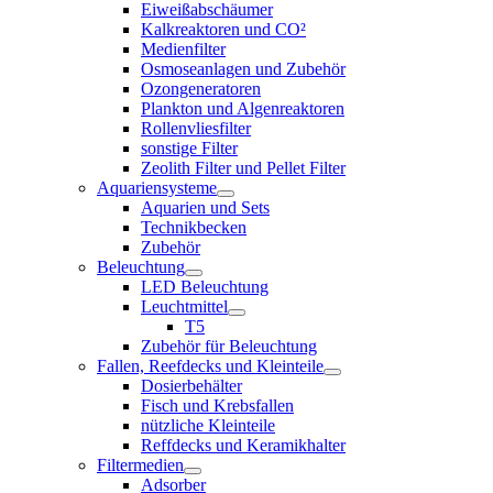
Eiweißabschäumer
Kalkreaktoren und CO²
Medienfilter
Osmoseanlagen und Zubehör
Ozongeneratoren
Plankton und Algenreaktoren
Rollenvliesfilter
sonstige Filter
Zeolith Filter und Pellet Filter
Aquariensysteme
Aquarien und Sets
Technikbecken
Zubehör
Beleuchtung
LED Beleuchtung
Leuchtmittel
T5
Zubehör für Beleuchtung
Fallen, Reefdecks und Kleinteile
Dosierbehälter
Fisch und Krebsfallen
nützliche Kleinteile
Reffdecks und Keramikhalter
Filtermedien
Adsorber