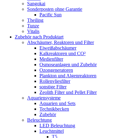
Sangokai
Sonderposten ohne Garantie
Pacific Sun
Theiling
Tunze
Vitalis
Zubehör nach Produktart
Abschäumer, Reaktoren und Filter
Eiweißabschäumer
Kalkreaktoren und CO²
Medienfilter
Osmoseanlagen und Zubehör
Ozongeneratoren
Plankton und Algenreaktoren
Rollenvliesfilter
sonstige Filter
Zeolith Filter und Pellet Filter
Aquariensysteme
Aquarien und Sets
Technikbecken
Zubehör
Beleuchtung
LED Beleuchtung
Leuchtmittel
T5