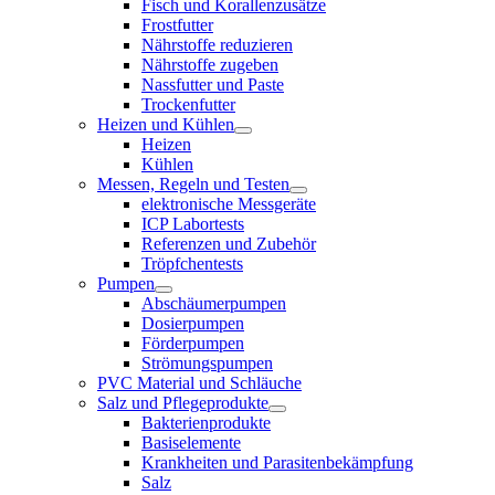
Fisch und Korallenzusätze
Frostfutter
Nährstoffe reduzieren
Nährstoffe zugeben
Nassfutter und Paste
Trockenfutter
Heizen und Kühlen
Heizen
Kühlen
Messen, Regeln und Testen
elektronische Messgeräte
ICP Labortests
Referenzen und Zubehör
Tröpfchentests
Pumpen
Abschäumerpumpen
Dosierpumpen
Förderpumpen
Strömungspumpen
PVC Material und Schläuche
Salz und Pflegeprodukte
Bakterienprodukte
Basiselemente
Krankheiten und Parasitenbekämpfung
Salz