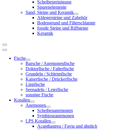
Scheibenreinigung
Spurenelemente
Sand, Steine und Keramik
Ablegersteine und Zubehör
Bodengrund und Filterschlamm
fossile Steine und Riffsteine
Keramik
Fische
Barsche / Anemonenfische
Doktorfische / Falterfische
Grundeln / Schleimfische
Kaiserfische / Drückerfische
Lippfische
Seenadeln / Leierfische
sonstige Fische
Korallen
Anemonen
Scheibenanemonen
Symbioseanemonen
LPS Korallen
Acanthastrea / Favia und ähnlich