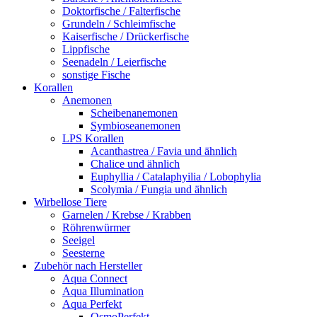
Doktorfische / Falterfische
Grundeln / Schleimfische
Kaiserfische / Drückerfische
Lippfische
Seenadeln / Leierfische
sonstige Fische
Korallen
Anemonen
Scheibenanemonen
Symbioseanemonen
LPS Korallen
Acanthastrea / Favia und ähnlich
Chalice und ähnlich
Euphyllia / Catalaphyilia / Lobophylia
Scolymia / Fungia und ähnlich
Wirbellose Tiere
Garnelen / Krebse / Krabben
Röhrenwürmer
Seeigel
Seesterne
Zubehör nach Hersteller
Aqua Connect
Aqua Illumination
Aqua Perfekt
OsmoPerfekt