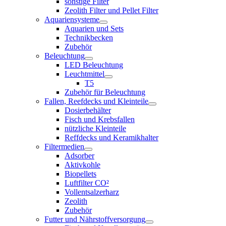
sonstige Filter
Zeolith Filter und Pellet Filter
Aquariensysteme
Aquarien und Sets
Technikbecken
Zubehör
Beleuchtung
LED Beleuchtung
Leuchtmittel
T5
Zubehör für Beleuchtung
Fallen, Reefdecks und Kleinteile
Dosierbehälter
Fisch und Krebsfallen
nützliche Kleinteile
Reffdecks und Keramikhalter
Filtermedien
Adsorber
Aktivkohle
Biopellets
Luftfilter CO²
Vollentsalzerharz
Zeolith
Zubehör
Futter und Nährstoffversorgung