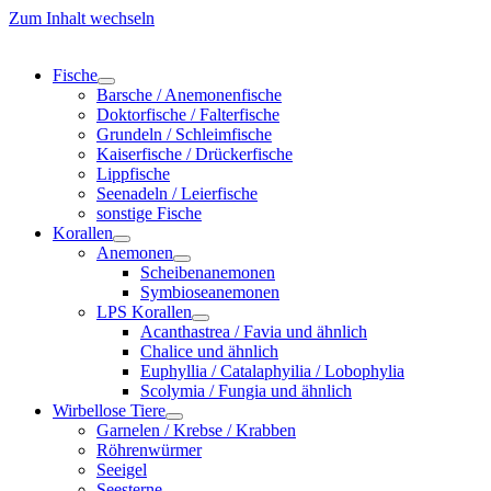
Zum Inhalt wechseln
Fische
Barsche / Anemonenfische
Doktorfische / Falterfische
Grundeln / Schleimfische
Kaiserfische / Drückerfische
Lippfische
Seenadeln / Leierfische
sonstige Fische
Korallen
Anemonen
Scheibenanemonen
Symbioseanemonen
LPS Korallen
Acanthastrea / Favia und ähnlich
Chalice und ähnlich
Euphyllia / Catalaphyilia / Lobophylia
Scolymia / Fungia und ähnlich
Wirbellose Tiere
Garnelen / Krebse / Krabben
Röhrenwürmer
Seeigel
Seesterne