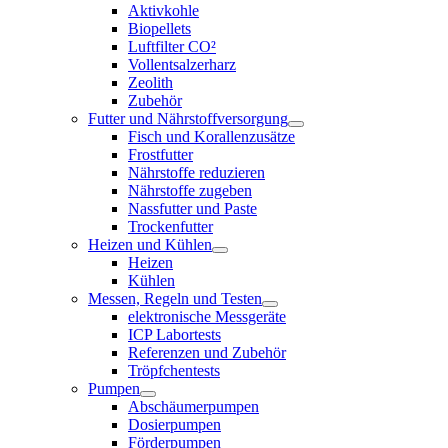
Aktivkohle
Biopellets
Luftfilter CO²
Vollentsalzerharz
Zeolith
Zubehör
Futter und Nährstoffversorgung
Fisch und Korallenzusätze
Frostfutter
Nährstoffe reduzieren
Nährstoffe zugeben
Nassfutter und Paste
Trockenfutter
Heizen und Kühlen
Heizen
Kühlen
Messen, Regeln und Testen
elektronische Messgeräte
ICP Labortests
Referenzen und Zubehör
Tröpfchentests
Pumpen
Abschäumerpumpen
Dosierpumpen
Förderpumpen