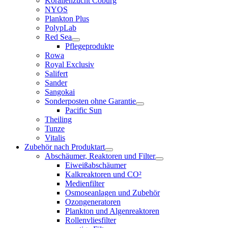
Korallenzucht Coburg
NYOS
Plankton Plus
PolypLab
Red Sea
Pflegeprodukte
Rowa
Royal Exclusiv
Salifert
Sander
Sangokai
Sonderposten ohne Garantie
Pacific Sun
Theiling
Tunze
Vitalis
Zubehör nach Produktart
Abschäumer, Reaktoren und Filter
Eiweißabschäumer
Kalkreaktoren und CO²
Medienfilter
Osmoseanlagen und Zubehör
Ozongeneratoren
Plankton und Algenreaktoren
Rollenvliesfilter