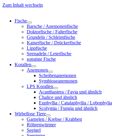
Zum Inhalt wechseln
Fische
Barsche / Anemonenfische
Doktorfische / Falterfische
Grundeln / Schleimfische
Kaiserfische / Drückerfische
Lippfische
Seenadeln / Leierfische
sonstige Fische
Korallen
Anemonen
Scheibenanemonen
Symbioseanemonen
LPS Korallen
Acanthastrea / Favia und ähnlich
Chalice und ähnlich
Euphyllia / Catalaphyilia / Lobophylia
Scolymia / Fungia und ähnlich
Wirbellose Tiere
Garnelen / Krebse / Krabben
Röhrenwürmer
Seeigel
Seesterne