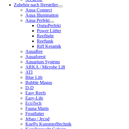
Zubehör nach Hersteller
Aqua Connect
Aqua Illumination
Aqua Perfekt
OsmoPerfekt
Power Lüfter
Reeflight
Reeftank
Riff Keramik
AquaBee
Aquaforest
Aquarium Systems
ARKA / Microbe Lift
ATI
Blue Life
Bubble Magus
D-D
Easy Reefs
Easy-Life
EcoTech
Fauna Marin
Frostfutter
Jebao / Jecod
KnePo Kunststofftechnik