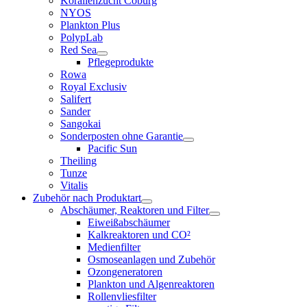
Korallenzucht Coburg
NYOS
Plankton Plus
PolypLab
Red Sea
Pflegeprodukte
Rowa
Royal Exclusiv
Salifert
Sander
Sangokai
Sonderposten ohne Garantie
Pacific Sun
Theiling
Tunze
Vitalis
Zubehör nach Produktart
Abschäumer, Reaktoren und Filter
Eiweißabschäumer
Kalkreaktoren und CO²
Medienfilter
Osmoseanlagen und Zubehör
Ozongeneratoren
Plankton und Algenreaktoren
Rollenvliesfilter