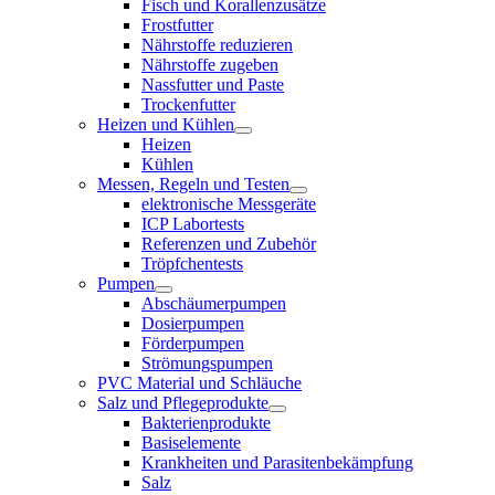
Fisch und Korallenzusätze
Frostfutter
Nährstoffe reduzieren
Nährstoffe zugeben
Nassfutter und Paste
Trockenfutter
Heizen und Kühlen
Heizen
Kühlen
Messen, Regeln und Testen
elektronische Messgeräte
ICP Labortests
Referenzen und Zubehör
Tröpfchentests
Pumpen
Abschäumerpumpen
Dosierpumpen
Förderpumpen
Strömungspumpen
PVC Material und Schläuche
Salz und Pflegeprodukte
Bakterienprodukte
Basiselemente
Krankheiten und Parasitenbekämpfung
Salz