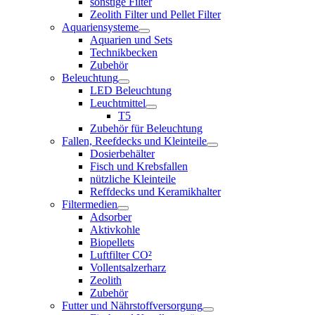
sonstige Filter
Zeolith Filter und Pellet Filter
Aquariensysteme
Aquarien und Sets
Technikbecken
Zubehör
Beleuchtung
LED Beleuchtung
Leuchtmittel
T5
Zubehör für Beleuchtung
Fallen, Reefdecks und Kleinteile
Dosierbehälter
Fisch und Krebsfallen
nützliche Kleinteile
Reffdecks und Keramikhalter
Filtermedien
Adsorber
Aktivkohle
Biopellets
Luftfilter CO²
Vollentsalzerharz
Zeolith
Zubehör
Futter und Nährstoffversorgung