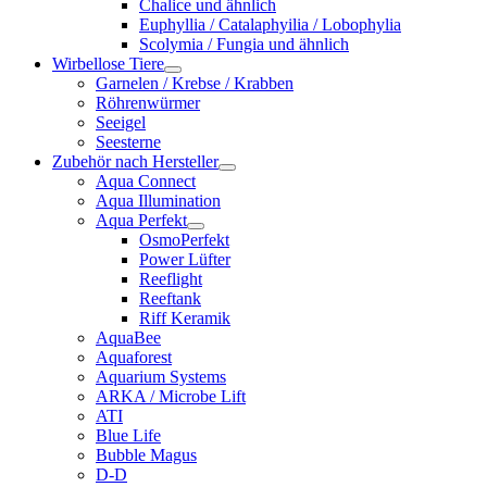
Chalice und ähnlich
Euphyllia / Catalaphyilia / Lobophylia
Scolymia / Fungia und ähnlich
Wirbellose Tiere
Garnelen / Krebse / Krabben
Röhrenwürmer
Seeigel
Seesterne
Zubehör nach Hersteller
Aqua Connect
Aqua Illumination
Aqua Perfekt
OsmoPerfekt
Power Lüfter
Reeflight
Reeftank
Riff Keramik
AquaBee
Aquaforest
Aquarium Systems
ARKA / Microbe Lift
ATI
Blue Life
Bubble Magus
D-D