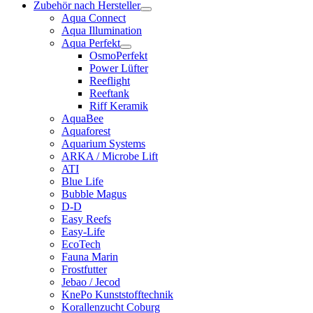
Zubehör nach Hersteller
Aqua Connect
Aqua Illumination
Aqua Perfekt
OsmoPerfekt
Power Lüfter
Reeflight
Reeftank
Riff Keramik
AquaBee
Aquaforest
Aquarium Systems
ARKA / Microbe Lift
ATI
Blue Life
Bubble Magus
D-D
Easy Reefs
Easy-Life
EcoTech
Fauna Marin
Frostfutter
Jebao / Jecod
KnePo Kunststofftechnik
Korallenzucht Coburg