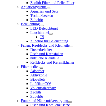
Zeolith Filter und Pellet Filter
Aquariensysteme
Aquarien und Sets
Technikbecken
Zubehör
Beleuchtung
LED Beleuchtung
Leuchtmittel
T5
Zubehör für Beleuchtung
Fallen, Reefdecks und Kleinteile
Dosierbehälter
Fisch und Krebsfallen
nützliche Kleinteile
Reffdecks und Keramikhalter
Filtermedien
Adsorber
Aktivkohle
Biopellets
Luftfilter CO²
Vollentsalzerharz
Zeolith
Zubehör
Futter und Nährstoffversorgung
Fisch und Korallenzusätze