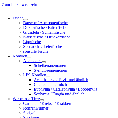
Zum Inhalt wechseln
Fische
Barsche / Anemonenfische
Doktorfische / Falterfische
Grundeln / Schleimfische
Kaiserfische / Drückerfische
Lippfische
Seenadeln / Leierfische
sonstige Fische
Korallen
Anemonen
Scheibenanemonen
Symbioseanemonen
LPS Korallen
Acanthastrea / Favia und ähnlich
Chalice und ähnlich
Euphyllia / Catalaphyilia / Lobophylia
Scolymia / Fungia und ähnlich
Wirbellose Tiere
Garnelen / Krebse / Krabben
Röhrenwürmer
Seeigel
Seesterne