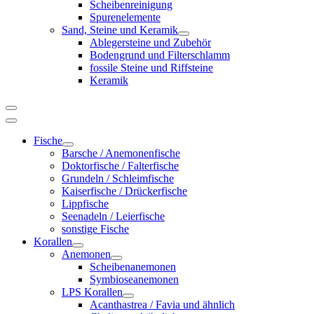
Scheibenreinigung
Spurenelemente
Sand, Steine und Keramik
Ablegersteine und Zubehör
Bodengrund und Filterschlamm
fossile Steine und Riffsteine
Keramik
Fische
Barsche / Anemonenfische
Doktorfische / Falterfische
Grundeln / Schleimfische
Kaiserfische / Drückerfische
Lippfische
Seenadeln / Leierfische
sonstige Fische
Korallen
Anemonen
Scheibenanemonen
Symbioseanemonen
LPS Korallen
Acanthastrea / Favia und ähnlich