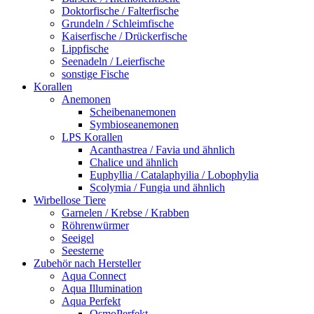
Doktorfische / Falterfische
Grundeln / Schleimfische
Kaiserfische / Drückerfische
Lippfische
Seenadeln / Leierfische
sonstige Fische
Korallen
Anemonen
Scheibenanemonen
Symbioseanemonen
LPS Korallen
Acanthastrea / Favia und ähnlich
Chalice und ähnlich
Euphyllia / Catalaphyilia / Lobophylia
Scolymia / Fungia und ähnlich
Wirbellose Tiere
Garnelen / Krebse / Krabben
Röhrenwürmer
Seeigel
Seesterne
Zubehör nach Hersteller
Aqua Connect
Aqua Illumination
Aqua Perfekt
OsmoPerfekt