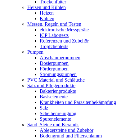
Trockenfutter
Heizen und Kühlen
Heizen
Kühlen
Messen, Regeln und Testen
elektronische Messgeräte
ICP Labortests
Referenzen und Zubehör
Tröpfchentests
Pumpen
Abschäumerpumpen
Dosierpumpen
Förderpumpen
Strömungspumpen
PVC Material und Schläuche
Salz und Pflegeprodukte
Bakterienprodukte
Basiselemente
Krankheiten und Parasitenbekämpfung
Salz
Scheibenreinigung
Spurenelemente
Sand, Steine und Keramik
Ablegersteine und Zubehör
Bodengrund und Filterschlamm