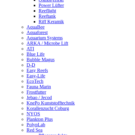
Power Lüfter
Reeflight
Reeftank
Riff Keramik
AquaBee
Aquaforest
Aquarium Systems
ARKA / Microbe Lift
ATI
Blue Life
Bubble Magus
D-D
Easy Reefs
Easy-Life
EcoTech
Fauna Marin
Frostfutter
Jebao / Jecod
KnePo Kunststofftechnik
Korallenzucht Coburg
NYOS
Plankton Plus
PolypLab
Red Sea