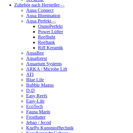
Zubehör nach Hersteller
Aqua Connect
Aqua Illumination
Aqua Perfekt
OsmoPerfekt
Power Lüfter
Reeflight
Reeftank
Riff Keramik
AquaBee
Aquaforest
Aquarium Systems
ARKA / Microbe Lift
ATI
Blue Life
Bubble Magus
D-D
Easy Reefs
Easy-Life
EcoTech
Fauna Marin
Frostfutter
Jebao / Jecod
KnePo Kunststofftechnik