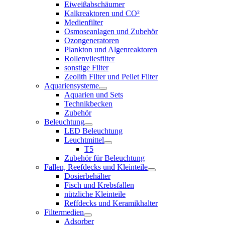
Eiweißabschäumer
Kalkreaktoren und CO²
Medienfilter
Osmoseanlagen und Zubehör
Ozongeneratoren
Plankton und Algenreaktoren
Rollenvliesfilter
sonstige Filter
Zeolith Filter und Pellet Filter
Aquariensysteme
Aquarien und Sets
Technikbecken
Zubehör
Beleuchtung
LED Beleuchtung
Leuchtmittel
T5
Zubehör für Beleuchtung
Fallen, Reefdecks und Kleinteile
Dosierbehälter
Fisch und Krebsfallen
nützliche Kleinteile
Reffdecks und Keramikhalter
Filtermedien
Adsorber