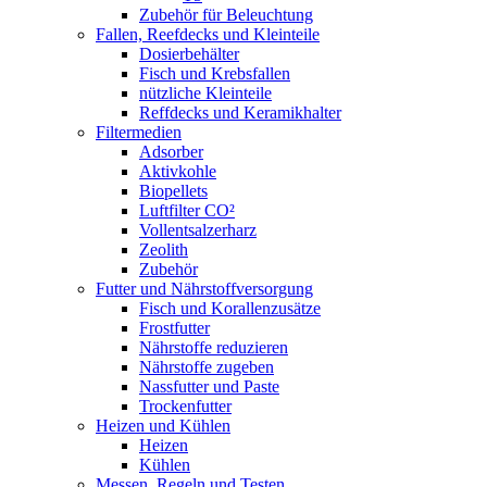
Zubehör für Beleuchtung
Fallen, Reefdecks und Kleinteile
Dosierbehälter
Fisch und Krebsfallen
nützliche Kleinteile
Reffdecks und Keramikhalter
Filtermedien
Adsorber
Aktivkohle
Biopellets
Luftfilter CO²
Vollentsalzerharz
Zeolith
Zubehör
Futter und Nährstoffversorgung
Fisch und Korallenzusätze
Frostfutter
Nährstoffe reduzieren
Nährstoffe zugeben
Nassfutter und Paste
Trockenfutter
Heizen und Kühlen
Heizen
Kühlen
Messen, Regeln und Testen