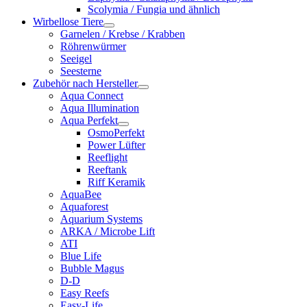
Scolymia / Fungia und ähnlich
Wirbellose Tiere
Garnelen / Krebse / Krabben
Röhrenwürmer
Seeigel
Seesterne
Zubehör nach Hersteller
Aqua Connect
Aqua Illumination
Aqua Perfekt
OsmoPerfekt
Power Lüfter
Reeflight
Reeftank
Riff Keramik
AquaBee
Aquaforest
Aquarium Systems
ARKA / Microbe Lift
ATI
Blue Life
Bubble Magus
D-D
Easy Reefs
Easy-Life