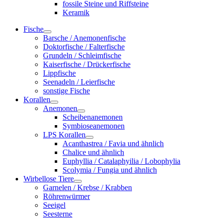
fossile Steine und Riffsteine
Keramik
Fische
Barsche / Anemonenfische
Doktorfische / Falterfische
Grundeln / Schleimfische
Kaiserfische / Drückerfische
Lippfische
Seenadeln / Leierfische
sonstige Fische
Korallen
Anemonen
Scheibenanemonen
Symbioseanemonen
LPS Korallen
Acanthastrea / Favia und ähnlich
Chalice und ähnlich
Euphyllia / Catalaphyilia / Lobophylia
Scolymia / Fungia und ähnlich
Wirbellose Tiere
Garnelen / Krebse / Krabben
Röhrenwürmer
Seeigel
Seesterne