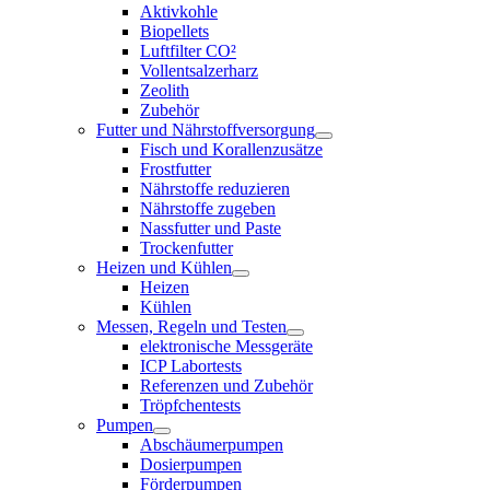
Aktivkohle
Biopellets
Luftfilter CO²
Vollentsalzerharz
Zeolith
Zubehör
Futter und Nährstoffversorgung
Fisch und Korallenzusätze
Frostfutter
Nährstoffe reduzieren
Nährstoffe zugeben
Nassfutter und Paste
Trockenfutter
Heizen und Kühlen
Heizen
Kühlen
Messen, Regeln und Testen
elektronische Messgeräte
ICP Labortests
Referenzen und Zubehör
Tröpfchentests
Pumpen
Abschäumerpumpen
Dosierpumpen
Förderpumpen