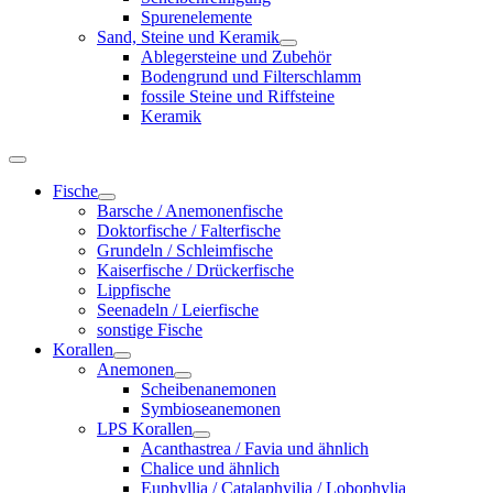
Spurenelemente
Sand, Steine und Keramik
Ablegersteine und Zubehör
Bodengrund und Filterschlamm
fossile Steine und Riffsteine
Keramik
Fische
Barsche / Anemonenfische
Doktorfische / Falterfische
Grundeln / Schleimfische
Kaiserfische / Drückerfische
Lippfische
Seenadeln / Leierfische
sonstige Fische
Korallen
Anemonen
Scheibenanemonen
Symbioseanemonen
LPS Korallen
Acanthastrea / Favia und ähnlich
Chalice und ähnlich
Euphyllia / Catalaphyilia / Lobophylia