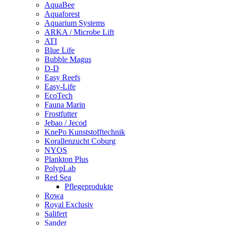
AquaBee
Aquaforest
Aquarium Systems
ARKA / Microbe Lift
ATI
Blue Life
Bubble Magus
D-D
Easy Reefs
Easy-Life
EcoTech
Fauna Marin
Frostfutter
Jebao / Jecod
KnePo Kunststofftechnik
Korallenzucht Coburg
NYOS
Plankton Plus
PolypLab
Red Sea
Pflegeprodukte
Rowa
Royal Exclusiv
Salifert
Sander