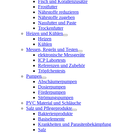
Fisch und Korallenzusätze
Frostfutter
Nährstoffe reduzieren
Nährstoffe zugeben
Nassfutter und Paste
Trockenfutter
Heizen und Kühlen
Heizen
Kühlen
Messen, Regeln und Testen
elektronische Messgeräte
ICP Labortests
Referenzen und Zubehör
Tröpfchentests
Pumpen
Abschäumerpumpen
Dosierpumpen
Förderpumpen
Strömungspumpen
PVC Material und Schläuche
Salz und Pflegeprodukte
Bakterienprodukte
Basiselemente
Krankheiten und Parasitenbekämpfung
Salz