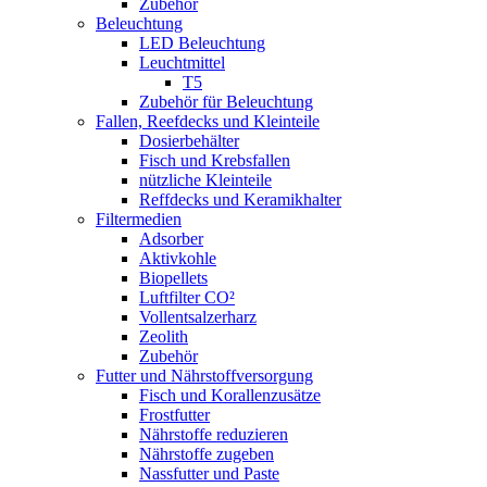
Zubehör
Beleuchtung
LED Beleuchtung
Leuchtmittel
T5
Zubehör für Beleuchtung
Fallen, Reefdecks und Kleinteile
Dosierbehälter
Fisch und Krebsfallen
nützliche Kleinteile
Reffdecks und Keramikhalter
Filtermedien
Adsorber
Aktivkohle
Biopellets
Luftfilter CO²
Vollentsalzerharz
Zeolith
Zubehör
Futter und Nährstoffversorgung
Fisch und Korallenzusätze
Frostfutter
Nährstoffe reduzieren
Nährstoffe zugeben
Nassfutter und Paste