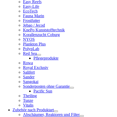
Easy Reefs
Easy-Life
EcoTech
Fauna Marin
Frostfutter
Jebao / Jecod
KnePo Kunststofftechnik
Korallenzucht Coburg
NYOS
Plankton Plus
PolypLab
Red Sea
Pflegeprodukte
Rowa
Royal Exclusiv
Salifert
Sander
Sangokai
Sonderposten ohne Garantie
Pacific Sun
Theiling
Tunze
Vitalis
Zubehör nach Produktart
Abschäumer, Reaktoren und Filter