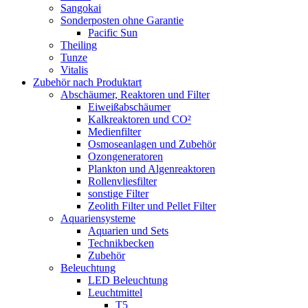
Sangokai
Sonderposten ohne Garantie
Pacific Sun
Theiling
Tunze
Vitalis
Zubehör nach Produktart
Abschäumer, Reaktoren und Filter
Eiweißabschäumer
Kalkreaktoren und CO²
Medienfilter
Osmoseanlagen und Zubehör
Ozongeneratoren
Plankton und Algenreaktoren
Rollenvliesfilter
sonstige Filter
Zeolith Filter und Pellet Filter
Aquariensysteme
Aquarien und Sets
Technikbecken
Zubehör
Beleuchtung
LED Beleuchtung
Leuchtmittel
T5