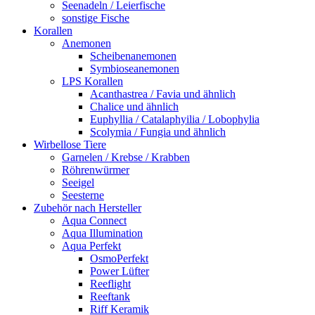
Seenadeln / Leierfische
sonstige Fische
Korallen
Anemonen
Scheibenanemonen
Symbioseanemonen
LPS Korallen
Acanthastrea / Favia und ähnlich
Chalice und ähnlich
Euphyllia / Catalaphyilia / Lobophylia
Scolymia / Fungia und ähnlich
Wirbellose Tiere
Garnelen / Krebse / Krabben
Röhrenwürmer
Seeigel
Seesterne
Zubehör nach Hersteller
Aqua Connect
Aqua Illumination
Aqua Perfekt
OsmoPerfekt
Power Lüfter
Reeflight
Reeftank
Riff Keramik