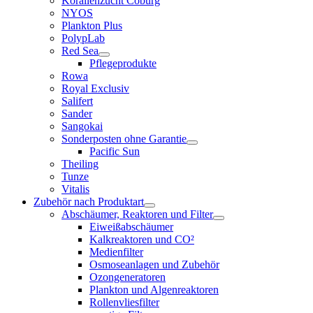
Korallenzucht Coburg
NYOS
Plankton Plus
PolypLab
Red Sea
Pflegeprodukte
Rowa
Royal Exclusiv
Salifert
Sander
Sangokai
Sonderposten ohne Garantie
Pacific Sun
Theiling
Tunze
Vitalis
Zubehör nach Produktart
Abschäumer, Reaktoren und Filter
Eiweißabschäumer
Kalkreaktoren und CO²
Medienfilter
Osmoseanlagen und Zubehör
Ozongeneratoren
Plankton und Algenreaktoren
Rollenvliesfilter