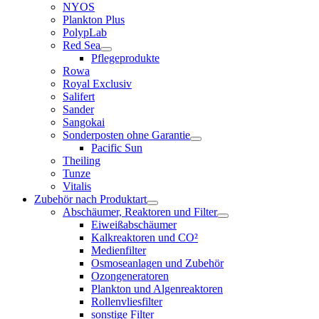
NYOS
Plankton Plus
PolypLab
Red Sea
Pflegeprodukte
Rowa
Royal Exclusiv
Salifert
Sander
Sangokai
Sonderposten ohne Garantie
Pacific Sun
Theiling
Tunze
Vitalis
Zubehör nach Produktart
Abschäumer, Reaktoren und Filter
Eiweißabschäumer
Kalkreaktoren und CO²
Medienfilter
Osmoseanlagen und Zubehör
Ozongeneratoren
Plankton und Algenreaktoren
Rollenvliesfilter
sonstige Filter