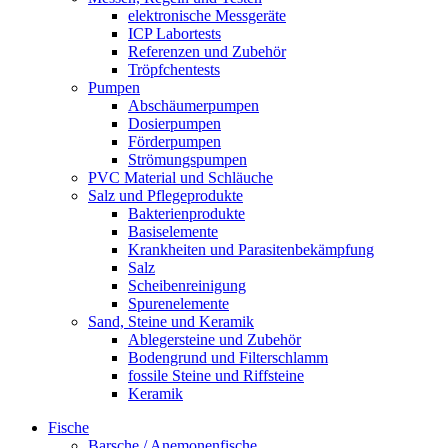
elektronische Messgeräte
ICP Labortests
Referenzen und Zubehör
Tröpfchentests
Pumpen
Abschäumerpumpen
Dosierpumpen
Förderpumpen
Strömungspumpen
PVC Material und Schläuche
Salz und Pflegeprodukte
Bakterienprodukte
Basiselemente
Krankheiten und Parasitenbekämpfung
Salz
Scheibenreinigung
Spurenelemente
Sand, Steine und Keramik
Ablegersteine und Zubehör
Bodengrund und Filterschlamm
fossile Steine und Riffsteine
Keramik
Fische
Barsche / Anemonenfische