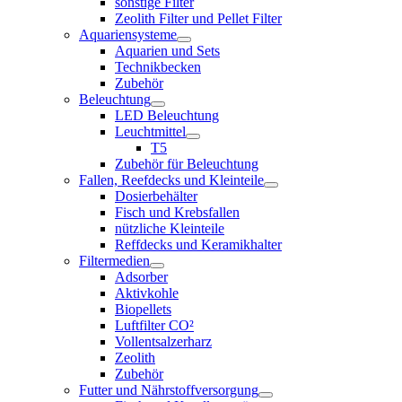
sonstige Filter
Zeolith Filter und Pellet Filter
Aquariensysteme
Aquarien und Sets
Technikbecken
Zubehör
Beleuchtung
LED Beleuchtung
Leuchtmittel
T5
Zubehör für Beleuchtung
Fallen, Reefdecks und Kleinteile
Dosierbehälter
Fisch und Krebsfallen
nützliche Kleinteile
Reffdecks und Keramikhalter
Filtermedien
Adsorber
Aktivkohle
Biopellets
Luftfilter CO²
Vollentsalzerharz
Zeolith
Zubehör
Futter und Nährstoffversorgung