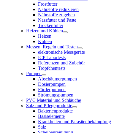
Frostfutter
Nährstoffe reduzieren
Nährstoffe zugeben
Nassfutter und Paste
Trockenfutter
Heizen und Kühlen
Heizen
Kühlen
Messen, Regeln und Testen
elektronische Messgeräte
ICP Labortests
Referenzen und Zubehör
Tröpfchentests
Pumpen
Abschäumerpumpen
Dosierpumpen
Förderpumpen
Strömungspumpen
PVC Material und Schläuche
Salz und Pflegeprodukte
Bakterienprodukte
Basiselemente
Krankheiten und Parasitenbekämpfung
Salz
Scheibenreinigung