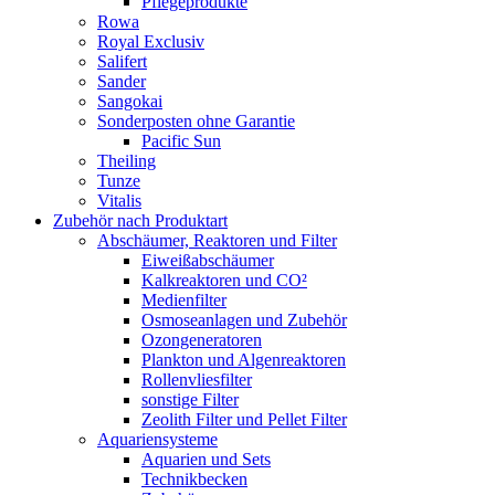
Pflegeprodukte
Rowa
Royal Exclusiv
Salifert
Sander
Sangokai
Sonderposten ohne Garantie
Pacific Sun
Theiling
Tunze
Vitalis
Zubehör nach Produktart
Abschäumer, Reaktoren und Filter
Eiweißabschäumer
Kalkreaktoren und CO²
Medienfilter
Osmoseanlagen und Zubehör
Ozongeneratoren
Plankton und Algenreaktoren
Rollenvliesfilter
sonstige Filter
Zeolith Filter und Pellet Filter
Aquariensysteme
Aquarien und Sets
Technikbecken