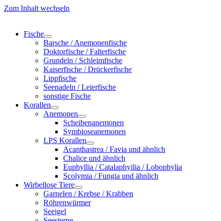
Zum Inhalt wechseln
Fische
Barsche / Anemonenfische
Doktorfische / Falterfische
Grundeln / Schleimfische
Kaiserfische / Drückerfische
Lippfische
Seenadeln / Leierfische
sonstige Fische
Korallen
Anemonen
Scheibenanemonen
Symbioseanemonen
LPS Korallen
Acanthastrea / Favia und ähnlich
Chalice und ähnlich
Euphyllia / Catalaphyilia / Lobophylia
Scolymia / Fungia und ähnlich
Wirbellose Tiere
Garnelen / Krebse / Krabben
Röhrenwürmer
Seeigel
Seesterne