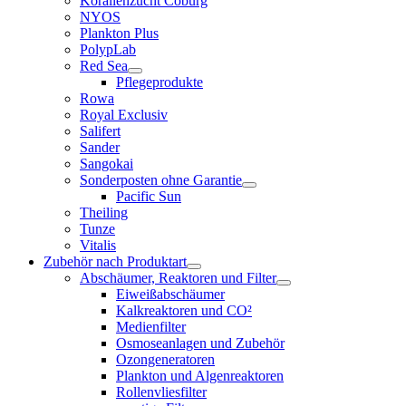
Korallenzucht Coburg
NYOS
Plankton Plus
PolypLab
Red Sea
Pflegeprodukte
Rowa
Royal Exclusiv
Salifert
Sander
Sangokai
Sonderposten ohne Garantie
Pacific Sun
Theiling
Tunze
Vitalis
Zubehör nach Produktart
Abschäumer, Reaktoren und Filter
Eiweißabschäumer
Kalkreaktoren und CO²
Medienfilter
Osmoseanlagen und Zubehör
Ozongeneratoren
Plankton und Algenreaktoren
Rollenvliesfilter