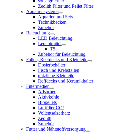
sonstige Filter
Zeolith Filter und Pellet Filter
Aquariensysteme
Aquarien und Sets
Technikbecken
Zubehör
Beleuchtung
LED Beleuchtung
Leuchtmittel
T5
Zubehör für Beleuchtung
Fallen, Reefdecks und Kleinteile
Dosierbehälter
Fisch und Krebsfallen
nützliche Kleinteile
Reffdecks und Keramikhalter
Filtermedien
Adsorber
Aktivkohle
Biopellets
Luftfilter CO²
Vollentsalzerharz
Zeolith
Zubehör
Futter und Nährstoffversorgung