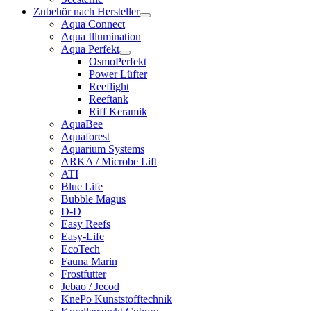
Zubehör nach Hersteller
Aqua Connect
Aqua Illumination
Aqua Perfekt
OsmoPerfekt
Power Lüfter
Reeflight
Reeftank
Riff Keramik
AquaBee
Aquaforest
Aquarium Systems
ARKA / Microbe Lift
ATI
Blue Life
Bubble Magus
D-D
Easy Reefs
Easy-Life
EcoTech
Fauna Marin
Frostfutter
Jebao / Jecod
KnePo Kunststofftechnik