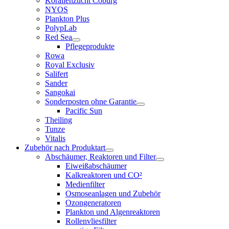
Korallenzucht Coburg
NYOS
Plankton Plus
PolypLab
Red Sea
Pflegeprodukte
Rowa
Royal Exclusiv
Salifert
Sander
Sangokai
Sonderposten ohne Garantie
Pacific Sun
Theiling
Tunze
Vitalis
Zubehör nach Produktart
Abschäumer, Reaktoren und Filter
Eiweißabschäumer
Kalkreaktoren und CO²
Medienfilter
Osmoseanlagen und Zubehör
Ozongeneratoren
Plankton und Algenreaktoren
Rollenvliesfilter