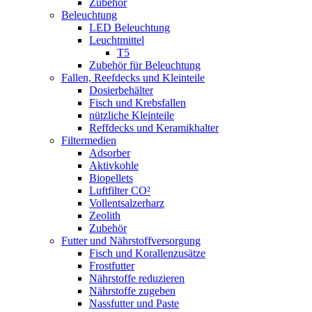
Zubehör
Beleuchtung
LED Beleuchtung
Leuchtmittel
T5
Zubehör für Beleuchtung
Fallen, Reefdecks und Kleinteile
Dosierbehälter
Fisch und Krebsfallen
nützliche Kleinteile
Reffdecks und Keramikhalter
Filtermedien
Adsorber
Aktivkohle
Biopellets
Luftfilter CO²
Vollentsalzerharz
Zeolith
Zubehör
Futter und Nährstoffversorgung
Fisch und Korallenzusätze
Frostfutter
Nährstoffe reduzieren
Nährstoffe zugeben
Nassfutter und Paste