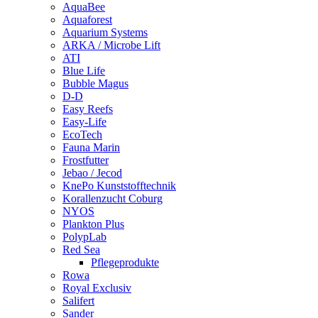
AquaBee
Aquaforest
Aquarium Systems
ARKA / Microbe Lift
ATI
Blue Life
Bubble Magus
D-D
Easy Reefs
Easy-Life
EcoTech
Fauna Marin
Frostfutter
Jebao / Jecod
KnePo Kunststofftechnik
Korallenzucht Coburg
NYOS
Plankton Plus
PolypLab
Red Sea
Pflegeprodukte
Rowa
Royal Exclusiv
Salifert
Sander