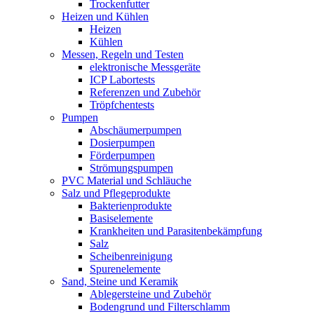
Trockenfutter
Heizen und Kühlen
Heizen
Kühlen
Messen, Regeln und Testen
elektronische Messgeräte
ICP Labortests
Referenzen und Zubehör
Tröpfchentests
Pumpen
Abschäumerpumpen
Dosierpumpen
Förderpumpen
Strömungspumpen
PVC Material und Schläuche
Salz und Pflegeprodukte
Bakterienprodukte
Basiselemente
Krankheiten und Parasitenbekämpfung
Salz
Scheibenreinigung
Spurenelemente
Sand, Steine und Keramik
Ablegersteine und Zubehör
Bodengrund und Filterschlamm