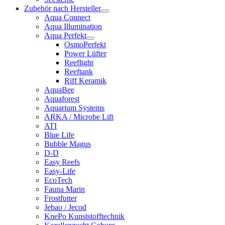
Zubehör nach Hersteller
Aqua Connect
Aqua Illumination
Aqua Perfekt
OsmoPerfekt
Power Lüfter
Reeflight
Reeftank
Riff Keramik
AquaBee
Aquaforest
Aquarium Systems
ARKA / Microbe Lift
ATI
Blue Life
Bubble Magus
D-D
Easy Reefs
Easy-Life
EcoTech
Fauna Marin
Frostfutter
Jebao / Jecod
KnePo Kunststofftechnik