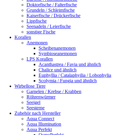
Doktorfische / Falterfische
Grundeln / Schleimfische
Kaiserfische / Drückerfische
Lippfische
Seenadeln / Leierfische
sonstige Fische
Korallen
Anemonen
Scheibenanemonen
Symbioseanemonen
LPS Korallen
Acanthastrea / Favia und ähnlich
Chalice und ähnlich
Euphyllia / Catalaphyilia / Lobophylia
Scolymia / Fungia und ähnlich
Wirbellose Tiere
Garnelen / Krebse / Krabben
Röhrenwürmer
Seeigel
Seesterne
Zubehör nach Hersteller
Aqua Connect
Aqua Illumination
Aqua Perfekt
OsmoPerfekt