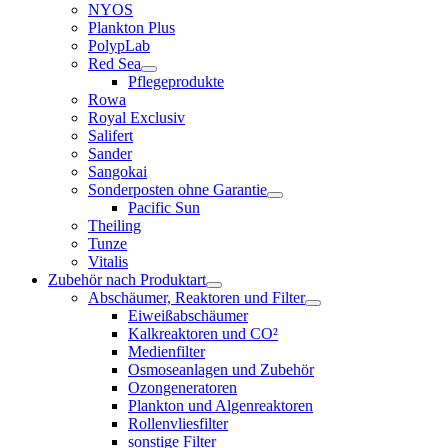
NYOS
Plankton Plus
PolypLab
Red Sea
Pflegeprodukte
Rowa
Royal Exclusiv
Salifert
Sander
Sangokai
Sonderposten ohne Garantie
Pacific Sun
Theiling
Tunze
Vitalis
Zubehör nach Produktart
Abschäumer, Reaktoren und Filter
Eiweißabschäumer
Kalkreaktoren und CO²
Medienfilter
Osmoseanlagen und Zubehör
Ozongeneratoren
Plankton und Algenreaktoren
Rollenvliesfilter
sonstige Filter