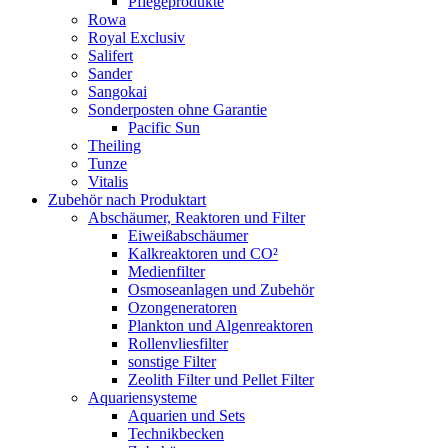
Pflegeprodukte
Rowa
Royal Exclusiv
Salifert
Sander
Sangokai
Sonderposten ohne Garantie
Pacific Sun
Theiling
Tunze
Vitalis
Zubehör nach Produktart
Abschäumer, Reaktoren und Filter
Eiweißabschäumer
Kalkreaktoren und CO²
Medienfilter
Osmoseanlagen und Zubehör
Ozongeneratoren
Plankton und Algenreaktoren
Rollenvliesfilter
sonstige Filter
Zeolith Filter und Pellet Filter
Aquariensysteme
Aquarien und Sets
Technikbecken