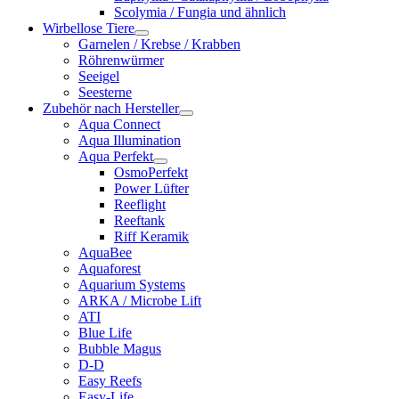
Scolymia / Fungia und ähnlich
Wirbellose Tiere
Garnelen / Krebse / Krabben
Röhrenwürmer
Seeigel
Seesterne
Zubehör nach Hersteller
Aqua Connect
Aqua Illumination
Aqua Perfekt
OsmoPerfekt
Power Lüfter
Reeflight
Reeftank
Riff Keramik
AquaBee
Aquaforest
Aquarium Systems
ARKA / Microbe Lift
ATI
Blue Life
Bubble Magus
D-D
Easy Reefs
Easy-Life