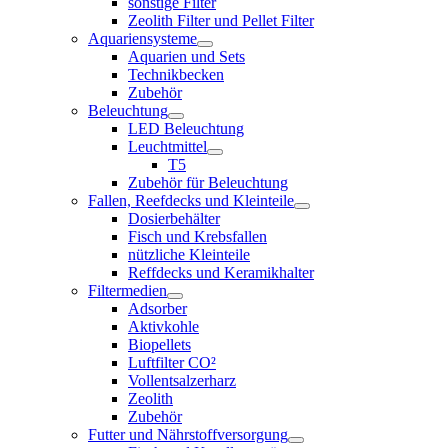
sonstige Filter
Zeolith Filter und Pellet Filter
Aquariensysteme
Aquarien und Sets
Technikbecken
Zubehör
Beleuchtung
LED Beleuchtung
Leuchtmittel
T5
Zubehör für Beleuchtung
Fallen, Reefdecks und Kleinteile
Dosierbehälter
Fisch und Krebsfallen
nützliche Kleinteile
Reffdecks und Keramikhalter
Filtermedien
Adsorber
Aktivkohle
Biopellets
Luftfilter CO²
Vollentsalzerharz
Zeolith
Zubehör
Futter und Nährstoffversorgung