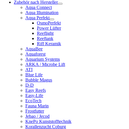
Zubehör nach Hersteller
Aqua Connect
Aqua Illumination
Aqua Perfekt
OsmoPerfekt
Power Lüfter
Reeflight
Reeftank
Riff Keramik
AquaBee
Aquaforest
Aquarium Systems
ARKA / Microbe Lift
ATI
Blue Life
Bubble Magus
D-D
Easy Reefs
Easy-Life
EcoTech
Fauna Marin
Frostfutter
Jebao / Jecod
KnePo Kunststofftechnik
Korallenzucht Coburg