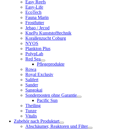
Easy Reefs
Easy-Life
EcoTech
Fauna Marin
Frostfutter
Jebao / Jecod
KnePo Kunststofftechnik
Korallenzucht Coburg
NYOS
Plankton Plus
PolypLab
Red Sea
Pflegeprodukte
Rowa
Royal Exclusiv
Salifert
Sander
Sangokai
Sonderposten ohne Garantie
Pacific Sun
Theiling
Tunze
Vitalis
Zubehör nach Produktart
Abschäumer, Reaktoren und Filter