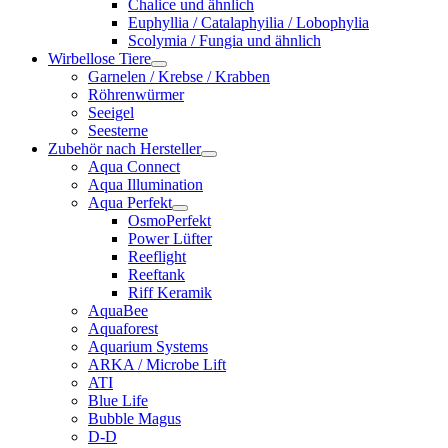
Chalice und ähnlich
Euphyllia / Catalaphyilia / Lobophylia
Scolymia / Fungia und ähnlich
Wirbellose Tiere
Garnelen / Krebse / Krabben
Röhrenwürmer
Seeigel
Seesterne
Zubehör nach Hersteller
Aqua Connect
Aqua Illumination
Aqua Perfekt
OsmoPerfekt
Power Lüfter
Reeflight
Reeftank
Riff Keramik
AquaBee
Aquaforest
Aquarium Systems
ARKA / Microbe Lift
ATI
Blue Life
Bubble Magus
D-D