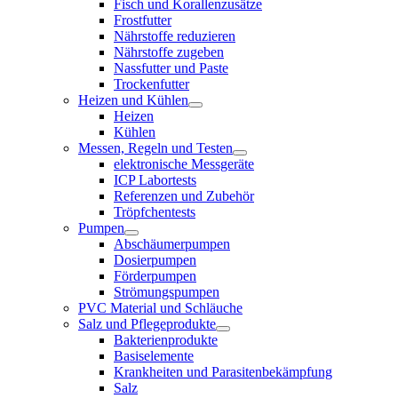
Fisch und Korallenzusätze
Frostfutter
Nährstoffe reduzieren
Nährstoffe zugeben
Nassfutter und Paste
Trockenfutter
Heizen und Kühlen
Heizen
Kühlen
Messen, Regeln und Testen
elektronische Messgeräte
ICP Labortests
Referenzen und Zubehör
Tröpfchentests
Pumpen
Abschäumerpumpen
Dosierpumpen
Förderpumpen
Strömungspumpen
PVC Material und Schläuche
Salz und Pflegeprodukte
Bakterienprodukte
Basiselemente
Krankheiten und Parasitenbekämpfung
Salz