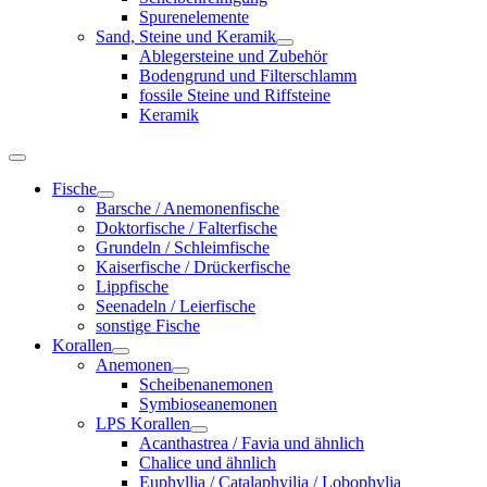
Spurenelemente
Sand, Steine und Keramik
Ablegersteine und Zubehör
Bodengrund und Filterschlamm
fossile Steine und Riffsteine
Keramik
Fische
Barsche / Anemonenfische
Doktorfische / Falterfische
Grundeln / Schleimfische
Kaiserfische / Drückerfische
Lippfische
Seenadeln / Leierfische
sonstige Fische
Korallen
Anemonen
Scheibenanemonen
Symbioseanemonen
LPS Korallen
Acanthastrea / Favia und ähnlich
Chalice und ähnlich
Euphyllia / Catalaphyilia / Lobophylia