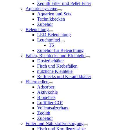
Zeolith Filter und Pellet Filter
Aquariensysteme
Aquarien und Sets
Technikbecken
Zubehör
Beleuchtung
LED Beleuchtung
Leuchtmittel
T5
Zubehör für Beleuchtung
Fallen, Reefdecks und Kleinteile
Dosierbehälter
Fisch und Krebsfallen
nützliche Kleinteile
Reffdecks und Keramikhalter
Filtermedien
Adsorber
Aktivkohle
Biopellets
Luftfilter CO²
Vollentsalzerharz
Zeolith
Zubehör
Futter und Nährstoffversorgung
Fisch und Korallenzusätze