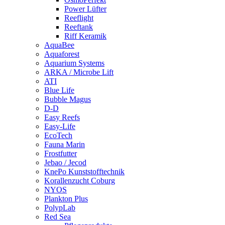
Power Lüfter
Reeflight
Reeftank
Riff Keramik
AquaBee
Aquaforest
Aquarium Systems
ARKA / Microbe Lift
ATI
Blue Life
Bubble Magus
D-D
Easy Reefs
Easy-Life
EcoTech
Fauna Marin
Frostfutter
Jebao / Jecod
KnePo Kunststofftechnik
Korallenzucht Coburg
NYOS
Plankton Plus
PolypLab
Red Sea