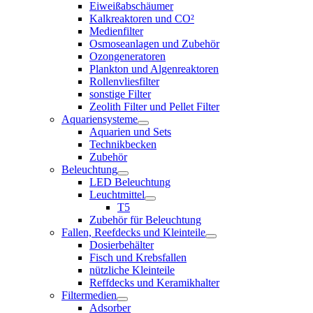
Eiweißabschäumer
Kalkreaktoren und CO²
Medienfilter
Osmoseanlagen und Zubehör
Ozongeneratoren
Plankton und Algenreaktoren
Rollenvliesfilter
sonstige Filter
Zeolith Filter und Pellet Filter
Aquariensysteme
Aquarien und Sets
Technikbecken
Zubehör
Beleuchtung
LED Beleuchtung
Leuchtmittel
T5
Zubehör für Beleuchtung
Fallen, Reefdecks und Kleinteile
Dosierbehälter
Fisch und Krebsfallen
nützliche Kleinteile
Reffdecks und Keramikhalter
Filtermedien
Adsorber