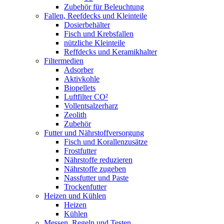
Zubehör für Beleuchtung
Fallen, Reefdecks und Kleinteile
Dosierbehälter
Fisch und Krebsfallen
nützliche Kleinteile
Reffdecks und Keramikhalter
Filtermedien
Adsorber
Aktivkohle
Biopellets
Luftfilter CO²
Vollentsalzerharz
Zeolith
Zubehör
Futter und Nährstoffversorgung
Fisch und Korallenzusätze
Frostfutter
Nährstoffe reduzieren
Nährstoffe zugeben
Nassfutter und Paste
Trockenfutter
Heizen und Kühlen
Heizen
Kühlen
Messen, Regeln und Testen