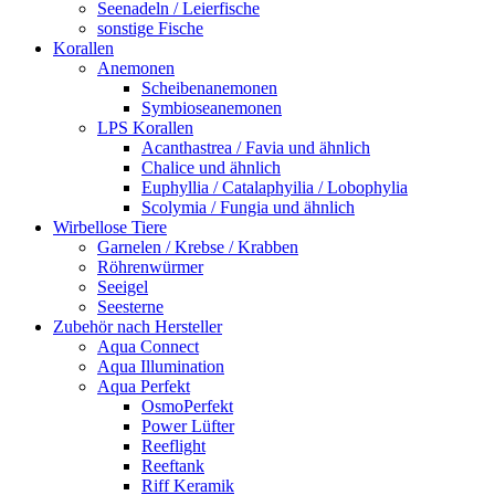
Seenadeln / Leierfische
sonstige Fische
Korallen
Anemonen
Scheibenanemonen
Symbioseanemonen
LPS Korallen
Acanthastrea / Favia und ähnlich
Chalice und ähnlich
Euphyllia / Catalaphyilia / Lobophylia
Scolymia / Fungia und ähnlich
Wirbellose Tiere
Garnelen / Krebse / Krabben
Röhrenwürmer
Seeigel
Seesterne
Zubehör nach Hersteller
Aqua Connect
Aqua Illumination
Aqua Perfekt
OsmoPerfekt
Power Lüfter
Reeflight
Reeftank
Riff Keramik