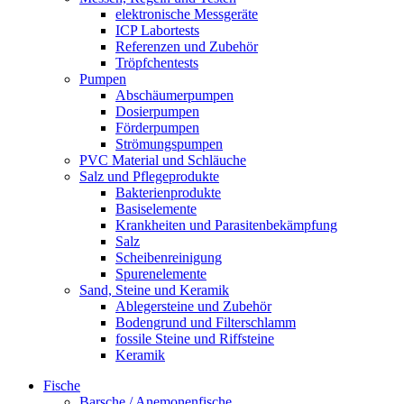
elektronische Messgeräte
ICP Labortests
Referenzen und Zubehör
Tröpfchentests
Pumpen
Abschäumerpumpen
Dosierpumpen
Förderpumpen
Strömungspumpen
PVC Material und Schläuche
Salz und Pflegeprodukte
Bakterienprodukte
Basiselemente
Krankheiten und Parasitenbekämpfung
Salz
Scheibenreinigung
Spurenelemente
Sand, Steine und Keramik
Ablegersteine und Zubehör
Bodengrund und Filterschlamm
fossile Steine und Riffsteine
Keramik
Fische
Barsche / Anemonenfische