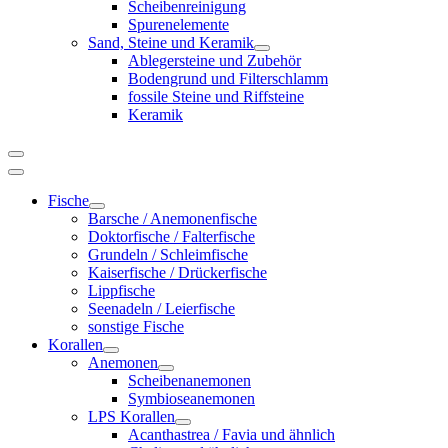
Scheibenreinigung
Spurenelemente
Sand, Steine und Keramik
Ablegersteine und Zubehör
Bodengrund und Filterschlamm
fossile Steine und Riffsteine
Keramik
Fische
Barsche / Anemonenfische
Doktorfische / Falterfische
Grundeln / Schleimfische
Kaiserfische / Drückerfische
Lippfische
Seenadeln / Leierfische
sonstige Fische
Korallen
Anemonen
Scheibenanemonen
Symbioseanemonen
LPS Korallen
Acanthastrea / Favia und ähnlich