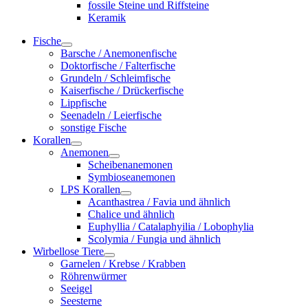
fossile Steine und Riffsteine
Keramik
Fische
Barsche / Anemonenfische
Doktorfische / Falterfische
Grundeln / Schleimfische
Kaiserfische / Drückerfische
Lippfische
Seenadeln / Leierfische
sonstige Fische
Korallen
Anemonen
Scheibenanemonen
Symbioseanemonen
LPS Korallen
Acanthastrea / Favia und ähnlich
Chalice und ähnlich
Euphyllia / Catalaphyilia / Lobophylia
Scolymia / Fungia und ähnlich
Wirbellose Tiere
Garnelen / Krebse / Krabben
Röhrenwürmer
Seeigel
Seesterne