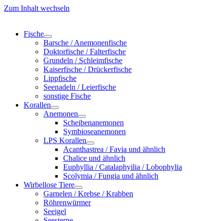
Zum Inhalt wechseln
Fische
Barsche / Anemonenfische
Doktorfische / Falterfische
Grundeln / Schleimfische
Kaiserfische / Drückerfische
Lippfische
Seenadeln / Leierfische
sonstige Fische
Korallen
Anemonen
Scheibenanemonen
Symbioseanemonen
LPS Korallen
Acanthastrea / Favia und ähnlich
Chalice und ähnlich
Euphyllia / Catalaphyilia / Lobophylia
Scolymia / Fungia und ähnlich
Wirbellose Tiere
Garnelen / Krebse / Krabben
Röhrenwürmer
Seeigel
Seesterne