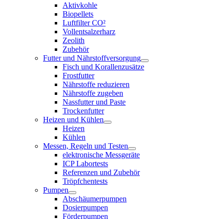
Aktivkohle
Biopellets
Luftfilter CO²
Vollentsalzerharz
Zeolith
Zubehör
Futter und Nährstoffversorgung
Fisch und Korallenzusätze
Frostfutter
Nährstoffe reduzieren
Nährstoffe zugeben
Nassfutter und Paste
Trockenfutter
Heizen und Kühlen
Heizen
Kühlen
Messen, Regeln und Testen
elektronische Messgeräte
ICP Labortests
Referenzen und Zubehör
Tröpfchentests
Pumpen
Abschäumerpumpen
Dosierpumpen
Förderpumpen