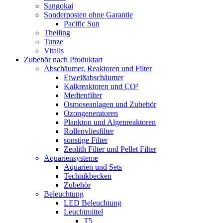
Sangokai
Sonderposten ohne Garantie
Pacific Sun
Theiling
Tunze
Vitalis
Zubehör nach Produktart
Abschäumer, Reaktoren und Filter
Eiweißabschäumer
Kalkreaktoren und CO²
Medienfilter
Osmoseanlagen und Zubehör
Ozongeneratoren
Plankton und Algenreaktoren
Rollenvliesfilter
sonstige Filter
Zeolith Filter und Pellet Filter
Aquariensysteme
Aquarien und Sets
Technikbecken
Zubehör
Beleuchtung
LED Beleuchtung
Leuchtmittel
T5