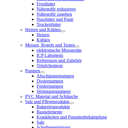
Frostfutter
Nährstoffe reduzieren
Nährstoffe zugeben
Nassfutter und Paste
Trockenfutter
Heizen und Kühlen
Heizen
Kühlen
Messen, Regeln und Testen
elektronische Messgeräte
ICP Labortests
Referenzen und Zubehör
Tröpfchentests
Pumpen
Abschäumerpumpen
Dosierpumpen
Förderpumpen
Strömungspumpen
PVC Material und Schläuche
Salz und Pflegeprodukte
Bakterienprodukte
Basiselemente
Krankheiten und Parasitenbekämpfung
Salz
Scheibenreinigung