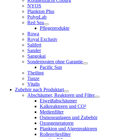
Korallenzucht Coburg
NYOS
Plankton Plus
PolypLab
Red Sea
Pflegeprodukte
Rowa
Royal Exclusiv
Salifert
Sander
Sangokai
Sonderposten ohne Garantie
Pacific Sun
Theiling
Tunze
Vitalis
Zubehör nach Produktart
Abschäumer, Reaktoren und Filter
Eiweißabschäumer
Kalkreaktoren und CO²
Medienfilter
Osmoseanlagen und Zubehör
Ozongeneratoren
Plankton und Algenreaktoren
Rollenvliesfilter