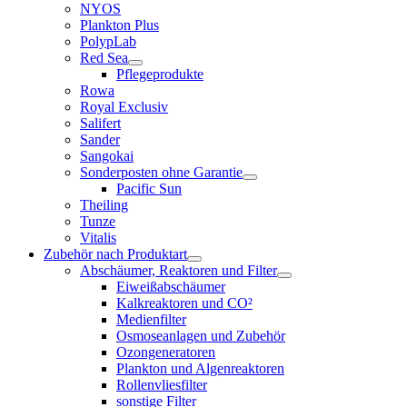
NYOS
Plankton Plus
PolypLab
Red Sea
Pflegeprodukte
Rowa
Royal Exclusiv
Salifert
Sander
Sangokai
Sonderposten ohne Garantie
Pacific Sun
Theiling
Tunze
Vitalis
Zubehör nach Produktart
Abschäumer, Reaktoren und Filter
Eiweißabschäumer
Kalkreaktoren und CO²
Medienfilter
Osmoseanlagen und Zubehör
Ozongeneratoren
Plankton und Algenreaktoren
Rollenvliesfilter
sonstige Filter