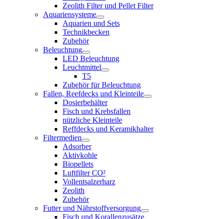
Zeolith Filter und Pellet Filter
Aquariensysteme
Aquarien und Sets
Technikbecken
Zubehör
Beleuchtung
LED Beleuchtung
Leuchtmittel
T5
Zubehör für Beleuchtung
Fallen, Reefdecks und Kleinteile
Dosierbehälter
Fisch und Krebsfallen
nützliche Kleinteile
Reffdecks und Keramikhalter
Filtermedien
Adsorber
Aktivkohle
Biopellets
Luftfilter CO²
Vollentsalzerharz
Zeolith
Zubehör
Futter und Nährstoffversorgung
Fisch und Korallenzusätze