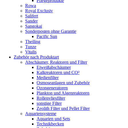
Pflegeprodukte
Rowa
Royal Exclusiv
Salifert
Sander
Sangokai
Sonderposten ohne Garantie
Pacific Sun
Theiling
Tunze
Vitalis
Zubehör nach Produktart
Abschäumer, Reaktoren und Filter
Eiweißabschäumer
Kalkreaktoren und CO²
Medienfilter
Osmoseanlagen und Zubehör
Ozongeneratoren
Plankton und Algenreaktoren
Rollenvliesfilter
sonstige Filter
Zeolith Filter und Pellet Filter
Aquariensysteme
Aquarien und Sets
Technikbecken