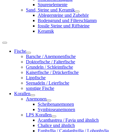
Spurenelemente
Sand, Steine und Keramik
Ablegersteine und Zubehör
Bodengrund und Filterschlamm
fossile Steine und Riffsteine
Keramik
Fische
Barsche / Anemonenfische
Doktorfische / Falterfische
Grundeln / Schleimfische
Kaiserfische / Drückerfische
Lippfische
Seenadeln / Leierfische
sonstige Fische
Korallen
Anemonen
Scheibenanemonen
Symbioseanemonen
LPS Korallen
Acanthastrea / Favia und ähnlich
Chalice und ähnlich
Euphyllia / Catalaphyilia / Lobophylia