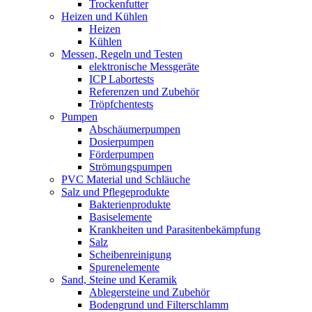
Trockenfutter
Heizen und Kühlen
Heizen
Kühlen
Messen, Regeln und Testen
elektronische Messgeräte
ICP Labortests
Referenzen und Zubehör
Tröpfchentests
Pumpen
Abschäumerpumpen
Dosierpumpen
Förderpumpen
Strömungspumpen
PVC Material und Schläuche
Salz und Pflegeprodukte
Bakterienprodukte
Basiselemente
Krankheiten und Parasitenbekämpfung
Salz
Scheibenreinigung
Spurenelemente
Sand, Steine und Keramik
Ablegersteine und Zubehör
Bodengrund und Filterschlamm