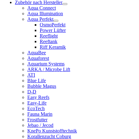
Zubehör nach Hersteller
Aqua Connect
Aqua Illumination
Aqua Perfekt
OsmoPerfekt
Power Lüfter
Reeflight
Reeftank
Riff Keramik
AquaBee
Aquaforest
Aquarium Systems
ARKA / Microbe Lift
ATI
Blue Life
Bubble Magus
D-D
Easy Reefs
Easy-Life
EcoTech
Fauna Marin
Frostfutter
Jebao / Jecod
KnePo Kunststofftechnik
Korallenzucht Coburg