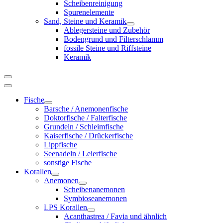
Scheibenreinigung
Spurenelemente
Sand, Steine und Keramik
Ablegersteine und Zubehör
Bodengrund und Filterschlamm
fossile Steine und Riffsteine
Keramik
Fische
Barsche / Anemonenfische
Doktorfische / Falterfische
Grundeln / Schleimfische
Kaiserfische / Drückerfische
Lippfische
Seenadeln / Leierfische
sonstige Fische
Korallen
Anemonen
Scheibenanemonen
Symbioseanemonen
LPS Korallen
Acanthastrea / Favia und ähnlich