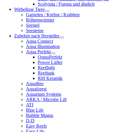
Scolymia / Fungia und ähnlich
Wirbellose Tiere
Garnelen / Krebse / Krabben
Röhrenwürmer
Seeigel
Seesterne
Zubehör nach Hersteller
Aqua Connect
Aqua Illumination
Aqua Perfekt
OsmoPerfekt
Power Lüfter
Reeflight
Reeftank
Riff Keramik
AquaBee
Aquaforest
Aquarium Systems
ARKA / Microbe Lift
ATI
Blue Life
Bubble Magus
D-D
Easy Reefs
Easy-Life