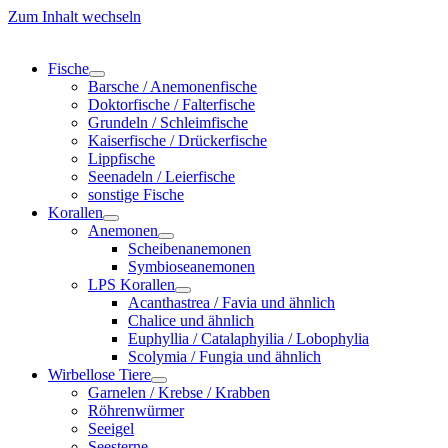
Zum Inhalt wechseln
Fische
Barsche / Anemonenfische
Doktorfische / Falterfische
Grundeln / Schleimfische
Kaiserfische / Drückerfische
Lippfische
Seenadeln / Leierfische
sonstige Fische
Korallen
Anemonen
Scheibenanemonen
Symbioseanemonen
LPS Korallen
Acanthastrea / Favia und ähnlich
Chalice und ähnlich
Euphyllia / Catalaphyilia / Lobophylia
Scolymia / Fungia und ähnlich
Wirbellose Tiere
Garnelen / Krebse / Krabben
Röhrenwürmer
Seeigel
Seesterne