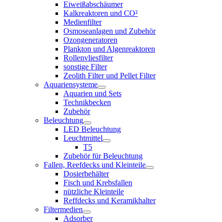
Eiweißabschäumer
Kalkreaktoren und CO²
Medienfilter
Osmoseanlagen und Zubehör
Ozongeneratoren
Plankton und Algenreaktoren
Rollenvliesfilter
sonstige Filter
Zeolith Filter und Pellet Filter
Aquariensysteme
Aquarien und Sets
Technikbecken
Zubehör
Beleuchtung
LED Beleuchtung
Leuchtmittel
T5
Zubehör für Beleuchtung
Fallen, Reefdecks und Kleinteile
Dosierbehälter
Fisch und Krebsfallen
nützliche Kleinteile
Reffdecks und Keramikhalter
Filtermedien
Adsorber