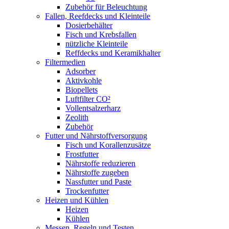
Zubehör für Beleuchtung
Fallen, Reefdecks und Kleinteile
Dosierbehälter
Fisch und Krebsfallen
nützliche Kleinteile
Reffdecks und Keramikhalter
Filtermedien
Adsorber
Aktivkohle
Biopellets
Luftfilter CO²
Vollentsalzerharz
Zeolith
Zubehör
Futter und Nährstoffversorgung
Fisch und Korallenzusätze
Frostfutter
Nährstoffe reduzieren
Nährstoffe zugeben
Nassfutter und Paste
Trockenfutter
Heizen und Kühlen
Heizen
Kühlen
Messen, Regeln und Testen