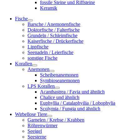
fossile Steine und Riffsteine
Keramik
Fische
Barsche / Anemonenfische
Doktorfische / Falterfische
Grundeln / Schleimfische
Kaiserfische / Drückerfische
Lippfische
Seenadeln / Leierfische
sonstige Fische
Korallen
Anemonen
Scheibenanemonen
Symbioseanemonen
LPS Korallen
Acanthastrea / Favia und ähnlich
Chalice und ähnlich
Euphyllia / Catalaphyilia / Lobophylia
Scolymia / Fungia und ähnlich
Wirbellose Tiere
Garnelen / Krebse / Krabben
Röhrenwürmer
Seeigel
Seesterne