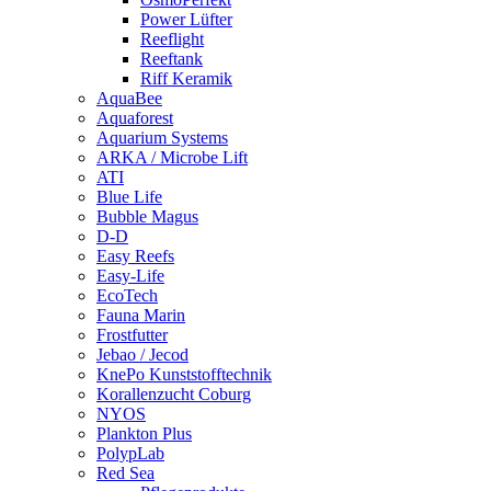
Power Lüfter
Reeflight
Reeftank
Riff Keramik
AquaBee
Aquaforest
Aquarium Systems
ARKA / Microbe Lift
ATI
Blue Life
Bubble Magus
D-D
Easy Reefs
Easy-Life
EcoTech
Fauna Marin
Frostfutter
Jebao / Jecod
KnePo Kunststofftechnik
Korallenzucht Coburg
NYOS
Plankton Plus
PolypLab
Red Sea