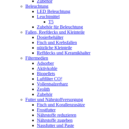
Zubehör
Beleuchtung
LED Beleuchtung
Leuchtmittel
T5
Zubehör für Beleuchtung
Fallen, Reefdecks und Kleinteile
Dosierbehälter
Fisch und Krebsfallen
nützliche Kleinteile
Reffdecks und Keramikhalter
Filtermedien
Adsorber
Aktivkohle
Biopellets
Luftfilter CO²
Vollentsalzerharz
Zeolith
Zubehör
Futter und Nährstoffversorgung
Fisch und Korallenzusätze
Frostfutter
Nährstoffe reduzieren
Nährstoffe zugeben
Nassfutter und Paste