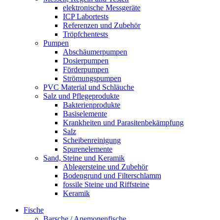
elektronische Messgeräte
ICP Labortests
Referenzen und Zubehör
Tröpfchentests
Pumpen
Abschäumerpumpen
Dosierpumpen
Förderpumpen
Strömungspumpen
PVC Material und Schläuche
Salz und Pflegeprodukte
Bakterienprodukte
Basiselemente
Krankheiten und Parasitenbekämpfung
Salz
Scheibenreinigung
Spurenelemente
Sand, Steine und Keramik
Ablegersteine und Zubehör
Bodengrund und Filterschlamm
fossile Steine und Riffsteine
Keramik
Fische
Barsche / Anemonenfische