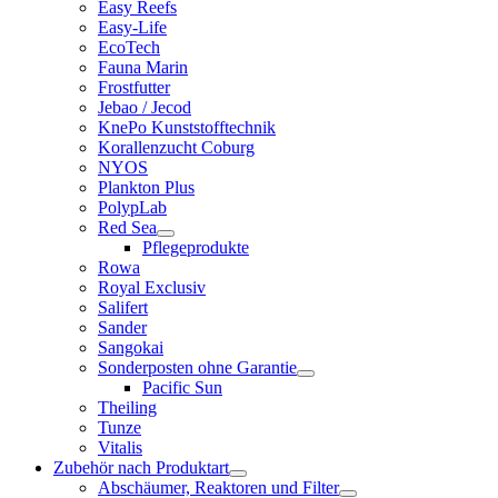
Easy Reefs
Easy-Life
EcoTech
Fauna Marin
Frostfutter
Jebao / Jecod
KnePo Kunststofftechnik
Korallenzucht Coburg
NYOS
Plankton Plus
PolypLab
Red Sea
Pflegeprodukte
Rowa
Royal Exclusiv
Salifert
Sander
Sangokai
Sonderposten ohne Garantie
Pacific Sun
Theiling
Tunze
Vitalis
Zubehör nach Produktart
Abschäumer, Reaktoren und Filter