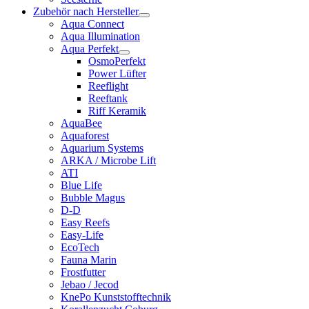
Zubehör nach Hersteller
Aqua Connect
Aqua Illumination
Aqua Perfekt
OsmoPerfekt
Power Lüfter
Reeflight
Reeftank
Riff Keramik
AquaBee
Aquaforest
Aquarium Systems
ARKA / Microbe Lift
ATI
Blue Life
Bubble Magus
D-D
Easy Reefs
Easy-Life
EcoTech
Fauna Marin
Frostfutter
Jebao / Jecod
KnePo Kunststofftechnik