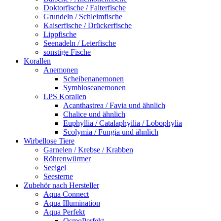
Doktorfische / Falterfische
Grundeln / Schleimfische
Kaiserfische / Drückerfische
Lippfische
Seenadeln / Leierfische
sonstige Fische
Korallen
Anemonen
Scheibenanemonen
Symbioseanemonen
LPS Korallen
Acanthastrea / Favia und ähnlich
Chalice und ähnlich
Euphyllia / Catalaphyilia / Lobophylia
Scolymia / Fungia und ähnlich
Wirbellose Tiere
Garnelen / Krebse / Krabben
Röhrenwürmer
Seeigel
Seesterne
Zubehör nach Hersteller
Aqua Connect
Aqua Illumination
Aqua Perfekt
OsmoPerfekt