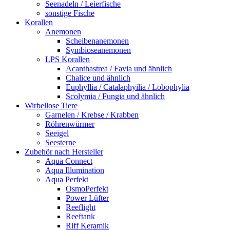
Seenadeln / Leierfische
sonstige Fische
Korallen
Anemonen
Scheibenanemonen
Symbioseanemonen
LPS Korallen
Acanthastrea / Favia und ähnlich
Chalice und ähnlich
Euphyllia / Catalaphyilia / Lobophylia
Scolymia / Fungia und ähnlich
Wirbellose Tiere
Garnelen / Krebse / Krabben
Röhrenwürmer
Seeigel
Seesterne
Zubehör nach Hersteller
Aqua Connect
Aqua Illumination
Aqua Perfekt
OsmoPerfekt
Power Lüfter
Reeflight
Reeftank
Riff Keramik