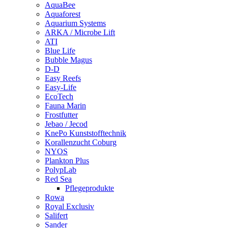
AquaBee
Aquaforest
Aquarium Systems
ARKA / Microbe Lift
ATI
Blue Life
Bubble Magus
D-D
Easy Reefs
Easy-Life
EcoTech
Fauna Marin
Frostfutter
Jebao / Jecod
KnePo Kunststofftechnik
Korallenzucht Coburg
NYOS
Plankton Plus
PolypLab
Red Sea
Pflegeprodukte
Rowa
Royal Exclusiv
Salifert
Sander