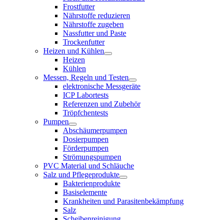
Frostfutter
Nährstoffe reduzieren
Nährstoffe zugeben
Nassfutter und Paste
Trockenfutter
Heizen und Kühlen
Heizen
Kühlen
Messen, Regeln und Testen
elektronische Messgeräte
ICP Labortests
Referenzen und Zubehör
Tröpfchentests
Pumpen
Abschäumerpumpen
Dosierpumpen
Förderpumpen
Strömungspumpen
PVC Material und Schläuche
Salz und Pflegeprodukte
Bakterienprodukte
Basiselemente
Krankheiten und Parasitenbekämpfung
Salz
Scheibenreinigung