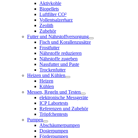
Aktivkohle
Biopellets
Luftfilter CO²
Vollentsalzerharz
Zeolith
Zubehör
Futter und Nährstoffversorgung
Fisch und Korallenzusätze
Frostfutter
Nährstoffe reduzieren
Nährstoffe zugeben
Nassfutter und Paste
Trockenfutter
Heizen und Kühlen
Heizen
Kühlen
Messen, Regeln und Testen
elektronische Messgeräte
ICP Labortests
Referenzen und Zubehör
Tröpfchentests
Pumpen
Abschäumerpumpen
Dosierpumpen
Förderpumpen