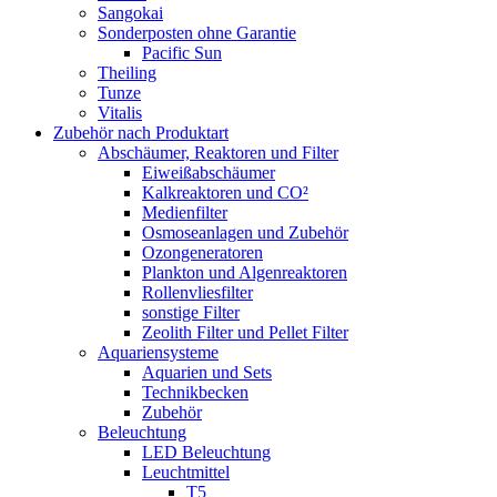
Sangokai
Sonderposten ohne Garantie
Pacific Sun
Theiling
Tunze
Vitalis
Zubehör nach Produktart
Abschäumer, Reaktoren und Filter
Eiweißabschäumer
Kalkreaktoren und CO²
Medienfilter
Osmoseanlagen und Zubehör
Ozongeneratoren
Plankton und Algenreaktoren
Rollenvliesfilter
sonstige Filter
Zeolith Filter und Pellet Filter
Aquariensysteme
Aquarien und Sets
Technikbecken
Zubehör
Beleuchtung
LED Beleuchtung
Leuchtmittel
T5