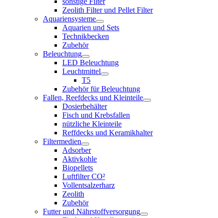
sonstige Filter
Zeolith Filter und Pellet Filter
Aquariensysteme
Aquarien und Sets
Technikbecken
Zubehör
Beleuchtung
LED Beleuchtung
Leuchtmittel
T5
Zubehör für Beleuchtung
Fallen, Reefdecks und Kleinteile
Dosierbehälter
Fisch und Krebsfallen
nützliche Kleinteile
Reffdecks und Keramikhalter
Filtermedien
Adsorber
Aktivkohle
Biopellets
Luftfilter CO²
Vollentsalzerharz
Zeolith
Zubehör
Futter und Nährstoffversorgung