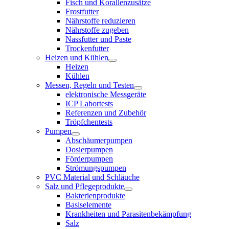
Fisch und Korallenzusätze
Frostfutter
Nährstoffe reduzieren
Nährstoffe zugeben
Nassfutter und Paste
Trockenfutter
Heizen und Kühlen
Heizen
Kühlen
Messen, Regeln und Testen
elektronische Messgeräte
ICP Labortests
Referenzen und Zubehör
Tröpfchentests
Pumpen
Abschäumerpumpen
Dosierpumpen
Förderpumpen
Strömungspumpen
PVC Material und Schläuche
Salz und Pflegeprodukte
Bakterienprodukte
Basiselemente
Krankheiten und Parasitenbekämpfung
Salz