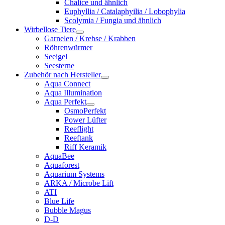
Chalice und ähnlich
Euphyllia / Catalaphyilia / Lobophylia
Scolymia / Fungia und ähnlich
Wirbellose Tiere
Garnelen / Krebse / Krabben
Röhrenwürmer
Seeigel
Seesterne
Zubehör nach Hersteller
Aqua Connect
Aqua Illumination
Aqua Perfekt
OsmoPerfekt
Power Lüfter
Reeflight
Reeftank
Riff Keramik
AquaBee
Aquaforest
Aquarium Systems
ARKA / Microbe Lift
ATI
Blue Life
Bubble Magus
D-D