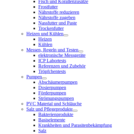
Fisch und Korallenzusätze
Frostfutter
Nährstoffe reduzieren
Nährstoffe zugeben
Nassfutter und Paste
Trockenfutter
Heizen und Kühlen
Heizen
Kühlen
Messen, Regeln und Testen
elektronische Messgeräte
ICP Labortests
Referenzen und Zubehör
Tröpfchentests
Pumpen
Abschäumerpumpen
Dosierpumpen
Förderpumpen
Strömungspumpen
PVC Material und Schläuche
Salz und Pflegeprodukte
Bakterienprodukte
Basiselemente
Krankheiten und Parasitenbekämpfung
Salz