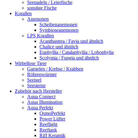
Seenadeln / Leierfische
sonstige Fische
Korallen
Anemonen
Scheibenanemonen
Symbioseanemonen
LPS Korallen
Acanthastrea / Favia und ähnlich
Chalice und ähnlich
Euphyllia / Catalaphyilia / Lobophylia
Scolymia / Fungia und ähnlich
Wirbellose Tiere
Garnelen / Krebse / Krabben
Röhrenwürmer
Seeigel
Seesterne
Zubehör nach Hersteller
Aqua Connect
Aqua Illumination
Aqua Perfekt
OsmoPerfekt
Power Lüfter
Reeflight
Reeftank
Riff Keramik