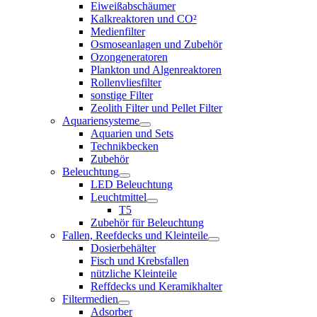
Eiweißabschäumer
Kalkreaktoren und CO²
Medienfilter
Osmoseanlagen und Zubehör
Ozongeneratoren
Plankton und Algenreaktoren
Rollenvliesfilter
sonstige Filter
Zeolith Filter und Pellet Filter
Aquariensysteme
Aquarien und Sets
Technikbecken
Zubehör
Beleuchtung
LED Beleuchtung
Leuchtmittel
T5
Zubehör für Beleuchtung
Fallen, Reefdecks und Kleinteile
Dosierbehälter
Fisch und Krebsfallen
nützliche Kleinteile
Reffdecks und Keramikhalter
Filtermedien
Adsorber