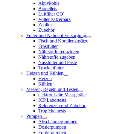
Aktivkohle
Biopellets
Luftfilter CO²
Vollentsalzerharz
Zeolith
Zubehör
Futter und Nährstoffversorgung
Fisch und Korallenzusätze
Frostfutter
Nährstoffe reduzieren
Nährstoffe zugeben
Nassfutter und Paste
Trockenfutter
Heizen und Kühlen
Heizen
Kühlen
Messen, Regeln und Testen
elektronische Messgeräte
ICP Labortests
Referenzen und Zubehör
Tröpfchentests
Pumpen
Abschäumerpumpen
Dosierpumpen
Förderpumpen