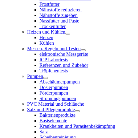
Frostfutter
Nährstoffe reduzieren
Nährstoffe zugeben
Nassfutter und Paste
Trockenfutter
Heizen und Kühlen
Heizen
Kühlen
Messen, Regeln und Testen
elektronische Messgeräte
ICP Labortests
Referenzen und Zubehör
Tröpfchentests
Pumpen
Abschäumerpumpen
Dosierpumpen
Förderpumpen
Strömungspumpen
PVC Material und Schläuche
Salz und Pflegeprodukte
Bakterienprodukte
Basiselemente
Krankheiten und Parasitenbekämpfung
Salz
Scheibenreinigung