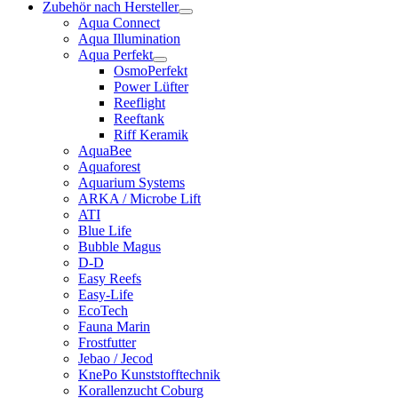
Zubehör nach Hersteller
Aqua Connect
Aqua Illumination
Aqua Perfekt
OsmoPerfekt
Power Lüfter
Reeflight
Reeftank
Riff Keramik
AquaBee
Aquaforest
Aquarium Systems
ARKA / Microbe Lift
ATI
Blue Life
Bubble Magus
D-D
Easy Reefs
Easy-Life
EcoTech
Fauna Marin
Frostfutter
Jebao / Jecod
KnePo Kunststofftechnik
Korallenzucht Coburg