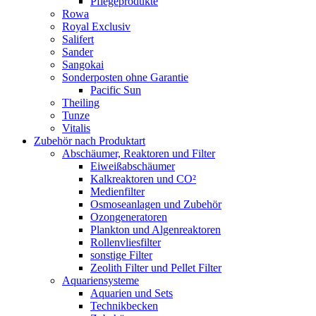
Pflegeprodukte
Rowa
Royal Exclusiv
Salifert
Sander
Sangokai
Sonderposten ohne Garantie
Pacific Sun
Theiling
Tunze
Vitalis
Zubehör nach Produktart
Abschäumer, Reaktoren und Filter
Eiweißabschäumer
Kalkreaktoren und CO²
Medienfilter
Osmoseanlagen und Zubehör
Ozongeneratoren
Plankton und Algenreaktoren
Rollenvliesfilter
sonstige Filter
Zeolith Filter und Pellet Filter
Aquariensysteme
Aquarien und Sets
Technikbecken