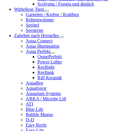
Scolymia / Fungia und ähnlich
Wirbellose Tiere
Garnelen / Krebse / Krabben
Röhrenwürmer
Seeigel
Seesterne
Zubehör nach Hersteller
Aqua Connect
Aqua Illumination
Aqua Perfekt
OsmoPerfekt
Power Lüfter
Reeflight
Reeftank
Riff Keramik
AquaBee
Aquaforest
Aquarium Systems
ARKA / Microbe Lift
ATI
Blue Life
Bubble Magus
D-D
Easy Reefs
Easy-Life