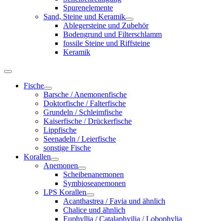
Spurenelemente
Sand, Steine und Keramik
Ablegersteine und Zubehör
Bodengrund und Filterschlamm
fossile Steine und Riffsteine
Keramik
Fische
Barsche / Anemonenfische
Doktorfische / Falterfische
Grundeln / Schleimfische
Kaiserfische / Drückerfische
Lippfische
Seenadeln / Leierfische
sonstige Fische
Korallen
Anemonen
Scheibenanemonen
Symbioseanemonen
LPS Korallen
Acanthastrea / Favia und ähnlich
Chalice und ähnlich
Euphyllia / Catalaphyilia / Lobophylia