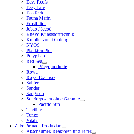
Easy Reefs
Easy-Life
EcoTech
Fauna Marin
Frostfutter
Jebao / Jecod
KnePo Kunststofftechnik
Korallenzucht Coburg
NYOS
Plankton Plus
PolypLab
Red Sea
Pflegeprodukte
Rowa
Royal Exclusiv
Salifert
Sander
Sangokai
Sonderposten ohne Garantie
Pacific Sun
Theiling
Tunze
Vitalis
Zubehör nach Produktart
Abschäumer, Reaktoren und Filter