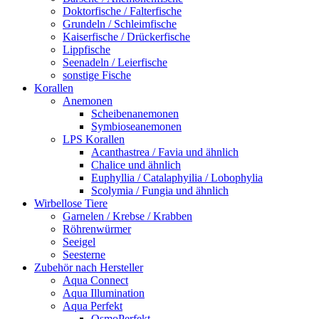
Doktorfische / Falterfische
Grundeln / Schleimfische
Kaiserfische / Drückerfische
Lippfische
Seenadeln / Leierfische
sonstige Fische
Korallen
Anemonen
Scheibenanemonen
Symbioseanemonen
LPS Korallen
Acanthastrea / Favia und ähnlich
Chalice und ähnlich
Euphyllia / Catalaphyilia / Lobophylia
Scolymia / Fungia und ähnlich
Wirbellose Tiere
Garnelen / Krebse / Krabben
Röhrenwürmer
Seeigel
Seesterne
Zubehör nach Hersteller
Aqua Connect
Aqua Illumination
Aqua Perfekt
OsmoPerfekt