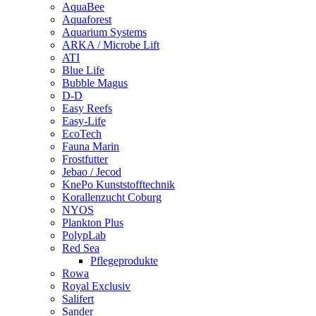
AquaBee
Aquaforest
Aquarium Systems
ARKA / Microbe Lift
ATI
Blue Life
Bubble Magus
D-D
Easy Reefs
Easy-Life
EcoTech
Fauna Marin
Frostfutter
Jebao / Jecod
KnePo Kunststofftechnik
Korallenzucht Coburg
NYOS
Plankton Plus
PolypLab
Red Sea
Pflegeprodukte
Rowa
Royal Exclusiv
Salifert
Sander