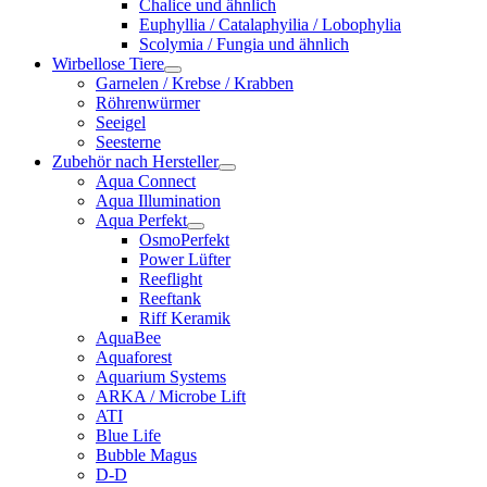
Chalice und ähnlich
Euphyllia / Catalaphyilia / Lobophylia
Scolymia / Fungia und ähnlich
Wirbellose Tiere
Garnelen / Krebse / Krabben
Röhrenwürmer
Seeigel
Seesterne
Zubehör nach Hersteller
Aqua Connect
Aqua Illumination
Aqua Perfekt
OsmoPerfekt
Power Lüfter
Reeflight
Reeftank
Riff Keramik
AquaBee
Aquaforest
Aquarium Systems
ARKA / Microbe Lift
ATI
Blue Life
Bubble Magus
D-D