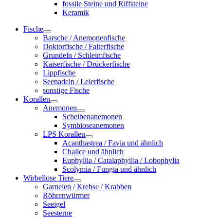
fossile Steine und Riffsteine
Keramik
Fische
Barsche / Anemonenfische
Doktorfische / Falterfische
Grundeln / Schleimfische
Kaiserfische / Drückerfische
Lippfische
Seenadeln / Leierfische
sonstige Fische
Korallen
Anemonen
Scheibenanemonen
Symbioseanemonen
LPS Korallen
Acanthastrea / Favia und ähnlich
Chalice und ähnlich
Euphyllia / Catalaphyilia / Lobophylia
Scolymia / Fungia und ähnlich
Wirbellose Tiere
Garnelen / Krebse / Krabben
Röhrenwürmer
Seeigel
Seesterne