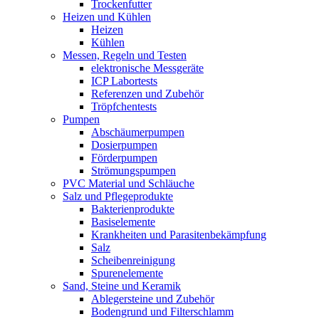
Trockenfutter
Heizen und Kühlen
Heizen
Kühlen
Messen, Regeln und Testen
elektronische Messgeräte
ICP Labortests
Referenzen und Zubehör
Tröpfchentests
Pumpen
Abschäumerpumpen
Dosierpumpen
Förderpumpen
Strömungspumpen
PVC Material und Schläuche
Salz und Pflegeprodukte
Bakterienprodukte
Basiselemente
Krankheiten und Parasitenbekämpfung
Salz
Scheibenreinigung
Spurenelemente
Sand, Steine und Keramik
Ablegersteine und Zubehör
Bodengrund und Filterschlamm