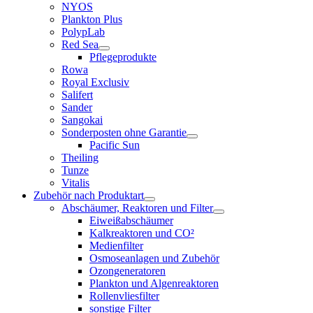
NYOS
Plankton Plus
PolypLab
Red Sea
Pflegeprodukte
Rowa
Royal Exclusiv
Salifert
Sander
Sangokai
Sonderposten ohne Garantie
Pacific Sun
Theiling
Tunze
Vitalis
Zubehör nach Produktart
Abschäumer, Reaktoren und Filter
Eiweißabschäumer
Kalkreaktoren und CO²
Medienfilter
Osmoseanlagen und Zubehör
Ozongeneratoren
Plankton und Algenreaktoren
Rollenvliesfilter
sonstige Filter