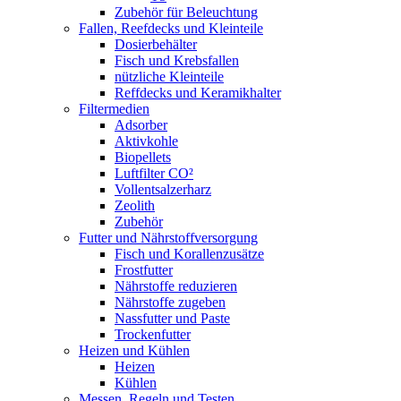
Zubehör für Beleuchtung
Fallen, Reefdecks und Kleinteile
Dosierbehälter
Fisch und Krebsfallen
nützliche Kleinteile
Reffdecks und Keramikhalter
Filtermedien
Adsorber
Aktivkohle
Biopellets
Luftfilter CO²
Vollentsalzerharz
Zeolith
Zubehör
Futter und Nährstoffversorgung
Fisch und Korallenzusätze
Frostfutter
Nährstoffe reduzieren
Nährstoffe zugeben
Nassfutter und Paste
Trockenfutter
Heizen und Kühlen
Heizen
Kühlen
Messen, Regeln und Testen