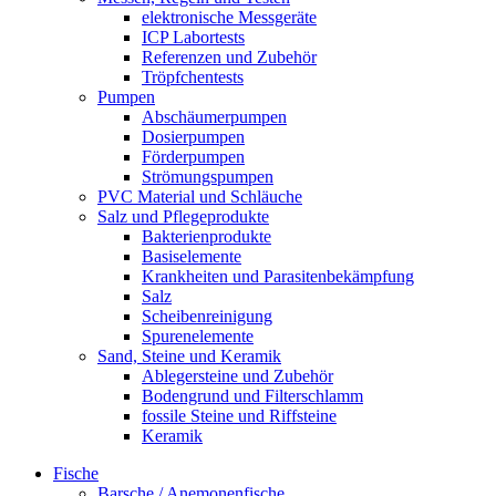
elektronische Messgeräte
ICP Labortests
Referenzen und Zubehör
Tröpfchentests
Pumpen
Abschäumerpumpen
Dosierpumpen
Förderpumpen
Strömungspumpen
PVC Material und Schläuche
Salz und Pflegeprodukte
Bakterienprodukte
Basiselemente
Krankheiten und Parasitenbekämpfung
Salz
Scheibenreinigung
Spurenelemente
Sand, Steine und Keramik
Ablegersteine und Zubehör
Bodengrund und Filterschlamm
fossile Steine und Riffsteine
Keramik
Fische
Barsche / Anemonenfische