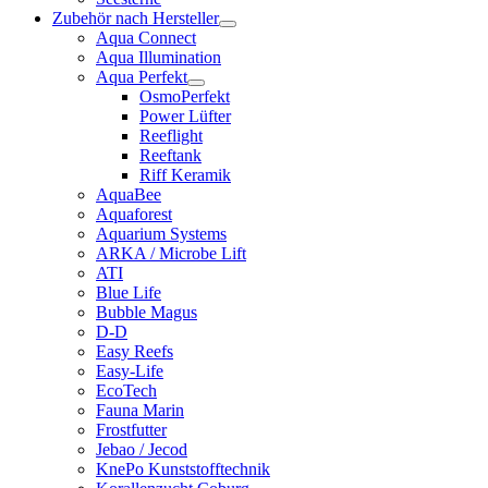
Zubehör nach Hersteller
Aqua Connect
Aqua Illumination
Aqua Perfekt
OsmoPerfekt
Power Lüfter
Reeflight
Reeftank
Riff Keramik
AquaBee
Aquaforest
Aquarium Systems
ARKA / Microbe Lift
ATI
Blue Life
Bubble Magus
D-D
Easy Reefs
Easy-Life
EcoTech
Fauna Marin
Frostfutter
Jebao / Jecod
KnePo Kunststofftechnik