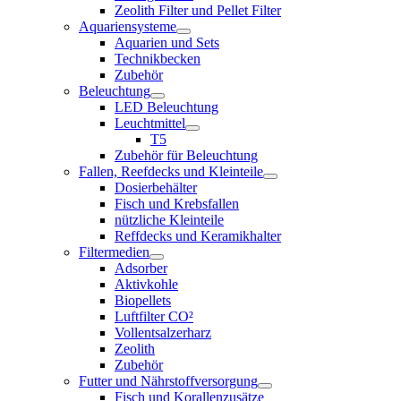
Zeolith Filter und Pellet Filter
Aquariensysteme
Aquarien und Sets
Technikbecken
Zubehör
Beleuchtung
LED Beleuchtung
Leuchtmittel
T5
Zubehör für Beleuchtung
Fallen, Reefdecks und Kleinteile
Dosierbehälter
Fisch und Krebsfallen
nützliche Kleinteile
Reffdecks und Keramikhalter
Filtermedien
Adsorber
Aktivkohle
Biopellets
Luftfilter CO²
Vollentsalzerharz
Zeolith
Zubehör
Futter und Nährstoffversorgung
Fisch und Korallenzusätze