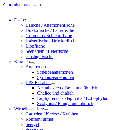
Zum Inhalt wechseln
Fische
Barsche / Anemonenfische
Doktorfische / Falterfische
Grundeln / Schleimfische
Kaiserfische / Drückerfische
Lippfische
Seenadeln / Leierfische
sonstige Fische
Korallen
Anemonen
Scheibenanemonen
Symbioseanemonen
LPS Korallen
Acanthastrea / Favia und ähnlich
Chalice und ähnlich
Euphyllia / Catalaphyilia / Lobophylia
Scolymia / Fungia und ähnlich
Wirbellose Tiere
Garnelen / Krebse / Krabben
Röhrenwürmer
Seeigel
Seesterne