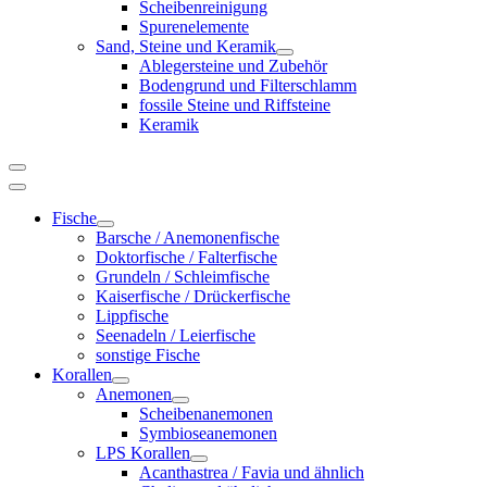
Scheibenreinigung
Spurenelemente
Sand, Steine und Keramik
Ablegersteine und Zubehör
Bodengrund und Filterschlamm
fossile Steine und Riffsteine
Keramik
Fische
Barsche / Anemonenfische
Doktorfische / Falterfische
Grundeln / Schleimfische
Kaiserfische / Drückerfische
Lippfische
Seenadeln / Leierfische
sonstige Fische
Korallen
Anemonen
Scheibenanemonen
Symbioseanemonen
LPS Korallen
Acanthastrea / Favia und ähnlich