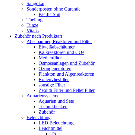
Sangokai
Sonderposten ohne Garantie
Pacific Sun
Theiling
Tunze
Vitalis
Zubehör nach Produktart
Abschäumer, Reaktoren und Filter
Eiweißabschäumer
Kalkreaktoren und CO²
Medienfilter
Osmoseanlagen und Zubehör
Ozongeneratoren
Plankton und Algenreaktoren
Rollenvliesfilter
sonstige Filter
Zeolith Filter und Pellet Filter
Aquariensysteme
Aquarien und Sets
Technikbecken
Zubehör
Beleuchtung
LED Beleuchtung
Leuchtmittel
T5