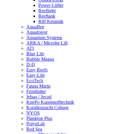
Power Lüfter
Reeflight
Reeftank
Riff Keramik
AquaBee
Aquaforest
Aquarium Systems
ARKA / Microbe Lift
ATI
Blue Life
Bubble Magus
D-D
Easy Reefs
Easy-Life
EcoTech
Fauna Marin
Frostfutter
Jebao / Jecod
KnePo Kunststofftechnik
Korallenzucht Coburg
NYOS
Plankton Plus
PolypLab
Red Sea