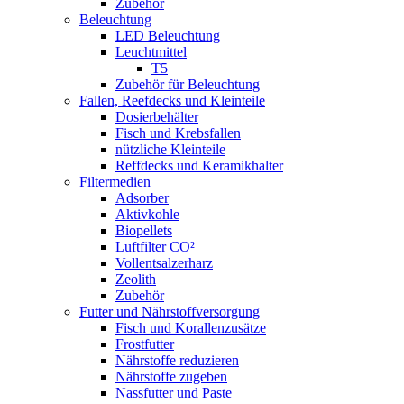
Zubehör
Beleuchtung
LED Beleuchtung
Leuchtmittel
T5
Zubehör für Beleuchtung
Fallen, Reefdecks und Kleinteile
Dosierbehälter
Fisch und Krebsfallen
nützliche Kleinteile
Reffdecks und Keramikhalter
Filtermedien
Adsorber
Aktivkohle
Biopellets
Luftfilter CO²
Vollentsalzerharz
Zeolith
Zubehör
Futter und Nährstoffversorgung
Fisch und Korallenzusätze
Frostfutter
Nährstoffe reduzieren
Nährstoffe zugeben
Nassfutter und Paste