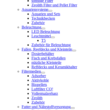
sonstige Filter
Zeolith Filter und Pellet Filter
Aquariensysteme
Aquarien und Sets
Technikbecken
Zubehör
Beleuchtung
LED Beleuchtung
Leuchtmittel
T5
Zubehör für Beleuchtung
Fallen, Reefdecks und Kleinteile
Dosierbehälter
Fisch und Krebsfallen
nützliche Kleinteile
Reffdecks und Keramikhalter
Filtermedien
Adsorber
Aktivkohle
Biopellets
Luftfilter CO²
Vollentsalzerharz
Zeolith
Zubehör
Futter und Nährstoffversorgung