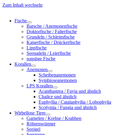
Zum Inhalt wechseln
Fische
Barsche / Anemonenfische
Doktorfische / Falterfische
Grundeln / Schleimfische
Kaiserfische / Drückerfische
Lippfische
Seenadeln / Leierfische
sonstige Fische
Korallen
Anemonen
Scheibenanemonen
Symbioseanemonen
LPS Korallen
Acanthastrea / Favia und ähnlich
Chalice und ähnlich
Euphyllia / Catalaphyilia / Lobophylia
Scolymia / Fungia und ähnlich
Wirbellose Tiere
Garnelen / Krebse / Krabben
Röhrenwürmer
Seeigel
Seesterne