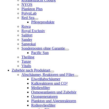
Korallenzucht Coburg
NYOS
Plankton Plus
PolypLab
Red Sea
Pflegeprodukte
Rowa
Royal Exclusiv
Salifert
Sander
Sangokai
Sonderposten ohne Garantie
Pacific Sun
Theiling
Tunze
Vitalis
Zubehör nach Produktart
Abschäumer, Reaktoren und Filter
Eiweißabschäumer
Kalkreaktoren und CO²
Medienfilter
Osmoseanlagen und Zubehör
Ozongeneratoren
Plankton und Algenreaktoren
Rollenvliesfilter