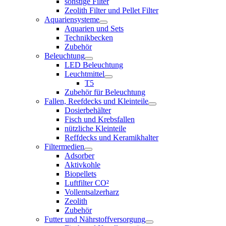
sonstige Filter
Zeolith Filter und Pellet Filter
Aquariensysteme
Aquarien und Sets
Technikbecken
Zubehör
Beleuchtung
LED Beleuchtung
Leuchtmittel
T5
Zubehör für Beleuchtung
Fallen, Reefdecks und Kleinteile
Dosierbehälter
Fisch und Krebsfallen
nützliche Kleinteile
Reffdecks und Keramikhalter
Filtermedien
Adsorber
Aktivkohle
Biopellets
Luftfilter CO²
Vollentsalzerharz
Zeolith
Zubehör
Futter und Nährstoffversorgung