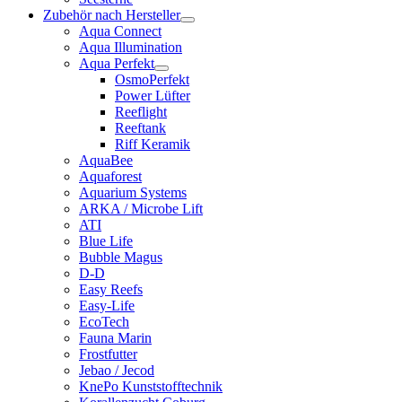
Zubehör nach Hersteller
Aqua Connect
Aqua Illumination
Aqua Perfekt
OsmoPerfekt
Power Lüfter
Reeflight
Reeftank
Riff Keramik
AquaBee
Aquaforest
Aquarium Systems
ARKA / Microbe Lift
ATI
Blue Life
Bubble Magus
D-D
Easy Reefs
Easy-Life
EcoTech
Fauna Marin
Frostfutter
Jebao / Jecod
KnePo Kunststofftechnik