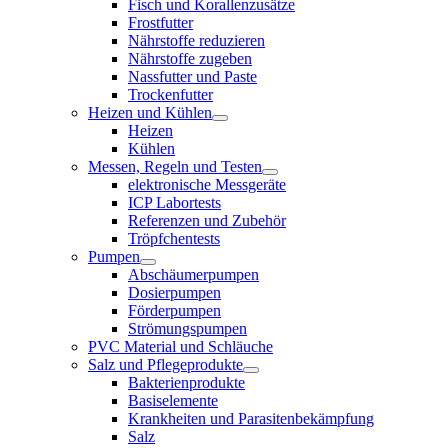
Fisch und Korallenzusätze
Frostfutter
Nährstoffe reduzieren
Nährstoffe zugeben
Nassfutter und Paste
Trockenfutter
Heizen und Kühlen
Heizen
Kühlen
Messen, Regeln und Testen
elektronische Messgeräte
ICP Labortests
Referenzen und Zubehör
Tröpfchentests
Pumpen
Abschäumerpumpen
Dosierpumpen
Förderpumpen
Strömungspumpen
PVC Material und Schläuche
Salz und Pflegeprodukte
Bakterienprodukte
Basiselemente
Krankheiten und Parasitenbekämpfung
Salz