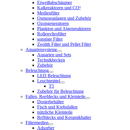
Eiweißabschäumer
Kalkreaktoren und CO²
Medienfilter
Osmoseanlagen und Zubehör
Ozongeneratoren
Plankton und Algenreaktoren
Rollenvliesfilter
sonstige Filter
Zeolith Filter und Pellet Filter
Aquariensysteme
Aquarien und Sets
Technikbecken
Zubehör
Beleuchtung
LED Beleuchtung
Leuchtmittel
T5
Zubehör für Beleuchtung
Fallen, Reefdecks und Kleinteile
Dosierbehälter
Fisch und Krebsfallen
nützliche Kleinteile
Reffdecks und Keramikhalter
Filtermedien
Adsorber