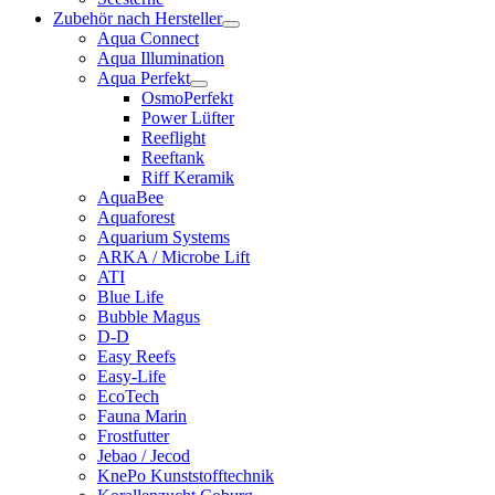
Zubehör nach Hersteller
Aqua Connect
Aqua Illumination
Aqua Perfekt
OsmoPerfekt
Power Lüfter
Reeflight
Reeftank
Riff Keramik
AquaBee
Aquaforest
Aquarium Systems
ARKA / Microbe Lift
ATI
Blue Life
Bubble Magus
D-D
Easy Reefs
Easy-Life
EcoTech
Fauna Marin
Frostfutter
Jebao / Jecod
KnePo Kunststofftechnik