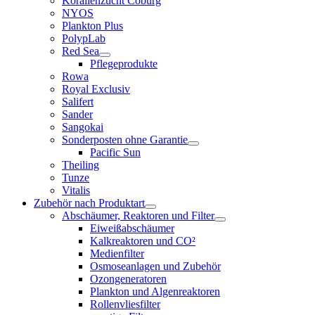
Korallenzucht Coburg
NYOS
Plankton Plus
PolypLab
Red Sea
Pflegeprodukte
Rowa
Royal Exclusiv
Salifert
Sander
Sangokai
Sonderposten ohne Garantie
Pacific Sun
Theiling
Tunze
Vitalis
Zubehör nach Produktart
Abschäumer, Reaktoren und Filter
Eiweißabschäumer
Kalkreaktoren und CO²
Medienfilter
Osmoseanlagen und Zubehör
Ozongeneratoren
Plankton und Algenreaktoren
Rollenvliesfilter