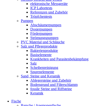
elektronische Messgeräte
ICP Labortests
Referenzen und Zubehör
Tröpfchentests
Pumpen
Abschäumerpumpen
Dosierpumpen
Förderpumpen
Strömungspumpen
PVC Material und Schläuche
Salz und Pflegeprodukte
Bakterienprodukte
Basiselemente
Krankheiten und Parasitenbekämpfung
Salz
Scheibenreinigung
Spurenelemente
Sand, Steine und Keramik
Ablegersteine und Zubehör
Bodengrund und Filterschlamm
fossile Steine und Riffsteine
Keramik
Fische
Barsche / Anemonenfische