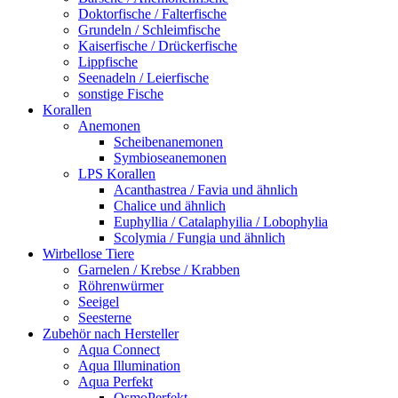
Doktorfische / Falterfische
Grundeln / Schleimfische
Kaiserfische / Drückerfische
Lippfische
Seenadeln / Leierfische
sonstige Fische
Korallen
Anemonen
Scheibenanemonen
Symbioseanemonen
LPS Korallen
Acanthastrea / Favia und ähnlich
Chalice und ähnlich
Euphyllia / Catalaphyilia / Lobophylia
Scolymia / Fungia und ähnlich
Wirbellose Tiere
Garnelen / Krebse / Krabben
Röhrenwürmer
Seeigel
Seesterne
Zubehör nach Hersteller
Aqua Connect
Aqua Illumination
Aqua Perfekt
OsmoPerfekt