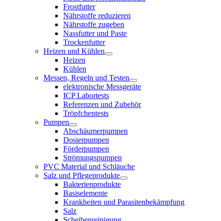
Frostfutter
Nährstoffe reduzieren
Nährstoffe zugeben
Nassfutter und Paste
Trockenfutter
Heizen und Kühlen
Heizen
Kühlen
Messen, Regeln und Testen
elektronische Messgeräte
ICP Labortests
Referenzen und Zubehör
Tröpfchentests
Pumpen
Abschäumerpumpen
Dosierpumpen
Förderpumpen
Strömungspumpen
PVC Material und Schläuche
Salz und Pflegeprodukte
Bakterienprodukte
Basiselemente
Krankheiten und Parasitenbekämpfung
Salz
Scheibenreinigung