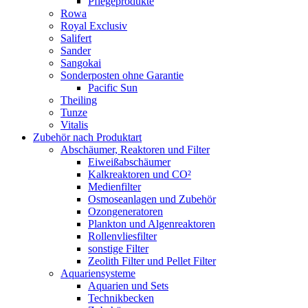
Pflegeprodukte
Rowa
Royal Exclusiv
Salifert
Sander
Sangokai
Sonderposten ohne Garantie
Pacific Sun
Theiling
Tunze
Vitalis
Zubehör nach Produktart
Abschäumer, Reaktoren und Filter
Eiweißabschäumer
Kalkreaktoren und CO²
Medienfilter
Osmoseanlagen und Zubehör
Ozongeneratoren
Plankton und Algenreaktoren
Rollenvliesfilter
sonstige Filter
Zeolith Filter und Pellet Filter
Aquariensysteme
Aquarien und Sets
Technikbecken