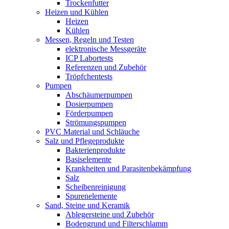
Trockenfutter
Heizen und Kühlen
Heizen
Kühlen
Messen, Regeln und Testen
elektronische Messgeräte
ICP Labortests
Referenzen und Zubehör
Tröpfchentests
Pumpen
Abschäumerpumpen
Dosierpumpen
Förderpumpen
Strömungspumpen
PVC Material und Schläuche
Salz und Pflegeprodukte
Bakterienprodukte
Basiselemente
Krankheiten und Parasitenbekämpfung
Salz
Scheibenreinigung
Spurenelemente
Sand, Steine und Keramik
Ablegersteine und Zubehör
Bodengrund und Filterschlamm