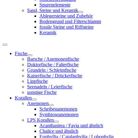
Spurenelemente
Sand, Steine und Keramik
Ablegersteine und Zubehör
Bodengrund und Filterschlamm
fossile Steine und Riffsteine
Keramik
Fische
Barsche / Anemonenfische
Doktorfische / Falterfische
Grundeln / Schleimfische
Kaiserfische / Drückerfische
Lippfische
Seenadeln / Leierfische
sonstige Fische
Korallen
Anemonen
Scheibenanemonen
Symbioseanemonen
LPS Korallen
Acanthastrea / Favia und ähnlich
Chalice und ähnlich
Euphyllia / Catalaphyilia / Lobophylia