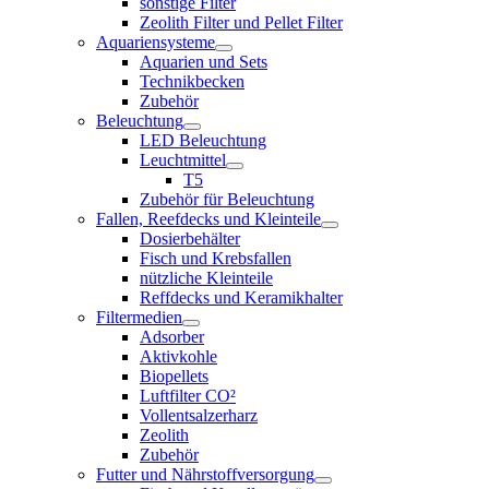
sonstige Filter
Zeolith Filter und Pellet Filter
Aquariensysteme
Aquarien und Sets
Technikbecken
Zubehör
Beleuchtung
LED Beleuchtung
Leuchtmittel
T5
Zubehör für Beleuchtung
Fallen, Reefdecks und Kleinteile
Dosierbehälter
Fisch und Krebsfallen
nützliche Kleinteile
Reffdecks und Keramikhalter
Filtermedien
Adsorber
Aktivkohle
Biopellets
Luftfilter CO²
Vollentsalzerharz
Zeolith
Zubehör
Futter und Nährstoffversorgung