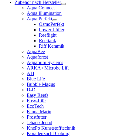
Zubehör nach Hersteller
Aqua Connect
Aqua Illumination
Aqua Perfekt
OsmoPerfekt
Power Lüfter
Reeflight
Reeftank
Riff Keramik
AquaBee
Aquaforest
Aquarium Systems
ARKA / Microbe Lift
ATI
Blue Life
Bubble Magus
D-D
Easy Reefs
Easy-Life
EcoTech
Fauna Marin
Frostfutter
Jebao / Jecod
KnePo Kunststofftechnik
Korallenzucht Coburg