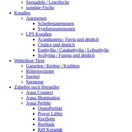
Seenadeln / Leierfische
sonstige Fische
Korallen
Anemonen
Scheibenanemonen
Symbioseanemonen
LPS Korallen
Acanthastrea / Favia und ähnlich
Chalice und ähnlich
Euphyllia / Catalaphyilia / Lobophylia
Scolymia / Fungia und ähnlich
Wirbellose Tiere
Garnelen / Krebse / Krabben
Röhrenwürmer
Seeigel
Seesterne
Zubehör nach Hersteller
Aqua Connect
Aqua Illumination
Aqua Perfekt
OsmoPerfekt
Power Lüfter
Reeflight
Reeftank
Riff Keramik