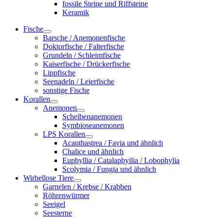
fossile Steine und Riffsteine
Keramik
Fische
Barsche / Anemonenfische
Doktorfische / Falterfische
Grundeln / Schleimfische
Kaiserfische / Drückerfische
Lippfische
Seenadeln / Leierfische
sonstige Fische
Korallen
Anemonen
Scheibenanemonen
Symbioseanemonen
LPS Korallen
Acanthastrea / Favia und ähnlich
Chalice und ähnlich
Euphyllia / Catalaphyilia / Lobophylia
Scolymia / Fungia und ähnlich
Wirbellose Tiere
Garnelen / Krebse / Krabben
Röhrenwürmer
Seeigel
Seesterne