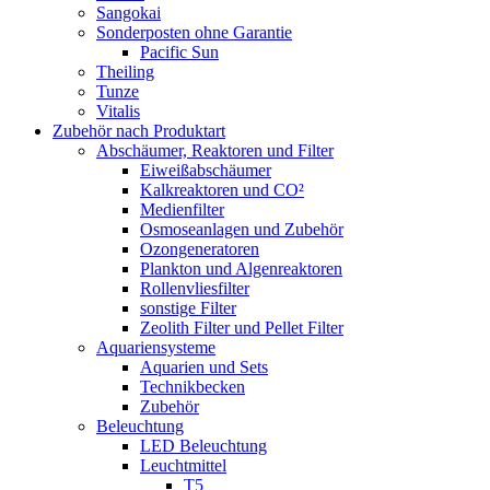
Sangokai
Sonderposten ohne Garantie
Pacific Sun
Theiling
Tunze
Vitalis
Zubehör nach Produktart
Abschäumer, Reaktoren und Filter
Eiweißabschäumer
Kalkreaktoren und CO²
Medienfilter
Osmoseanlagen und Zubehör
Ozongeneratoren
Plankton und Algenreaktoren
Rollenvliesfilter
sonstige Filter
Zeolith Filter und Pellet Filter
Aquariensysteme
Aquarien und Sets
Technikbecken
Zubehör
Beleuchtung
LED Beleuchtung
Leuchtmittel
T5