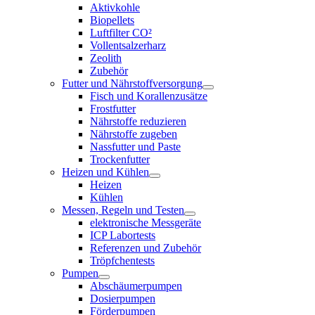
Aktivkohle
Biopellets
Luftfilter CO²
Vollentsalzerharz
Zeolith
Zubehör
Futter und Nährstoffversorgung
Fisch und Korallenzusätze
Frostfutter
Nährstoffe reduzieren
Nährstoffe zugeben
Nassfutter und Paste
Trockenfutter
Heizen und Kühlen
Heizen
Kühlen
Messen, Regeln und Testen
elektronische Messgeräte
ICP Labortests
Referenzen und Zubehör
Tröpfchentests
Pumpen
Abschäumerpumpen
Dosierpumpen
Förderpumpen