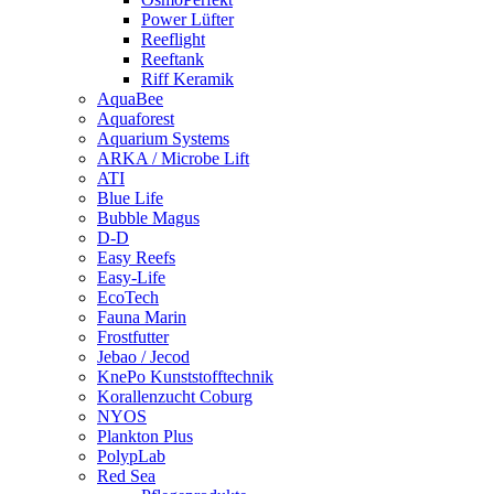
Power Lüfter
Reeflight
Reeftank
Riff Keramik
AquaBee
Aquaforest
Aquarium Systems
ARKA / Microbe Lift
ATI
Blue Life
Bubble Magus
D-D
Easy Reefs
Easy-Life
EcoTech
Fauna Marin
Frostfutter
Jebao / Jecod
KnePo Kunststofftechnik
Korallenzucht Coburg
NYOS
Plankton Plus
PolypLab
Red Sea