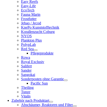
Easy Reefs
Easy-Life
EcoTech
Fauna Marin
Frostfutter
Jebao / Jecod
KnePo Kunststofftechnik
Korallenzucht Coburg
NYOS
Plankton Plus
PolypLab
Red Sea
Pflegeprodukte
Rowa
Royal Exclusiv
Salifert
Sander
Sangokai
Sonderposten ohne Garantie
Pacific Sun
Theiling
Tunze
Vitalis
Zubehör nach Produktart
Abschäumer, Reaktoren und Filter