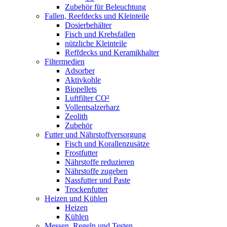
Zubehör für Beleuchtung
Fallen, Reefdecks und Kleinteile
Dosierbehälter
Fisch und Krebsfallen
nützliche Kleinteile
Reffdecks und Keramikhalter
Filtermedien
Adsorber
Aktivkohle
Biopellets
Luftfilter CO²
Vollentsalzerharz
Zeolith
Zubehör
Futter und Nährstoffversorgung
Fisch und Korallenzusätze
Frostfutter
Nährstoffe reduzieren
Nährstoffe zugeben
Nassfutter und Paste
Trockenfutter
Heizen und Kühlen
Heizen
Kühlen
Messen, Regeln und Testen