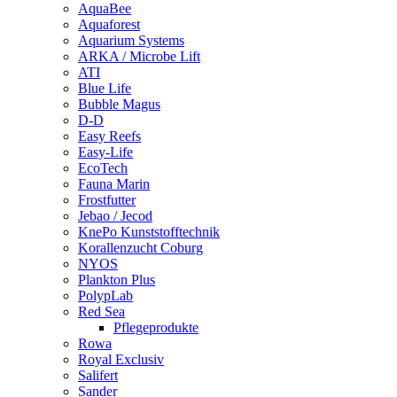
AquaBee
Aquaforest
Aquarium Systems
ARKA / Microbe Lift
ATI
Blue Life
Bubble Magus
D-D
Easy Reefs
Easy-Life
EcoTech
Fauna Marin
Frostfutter
Jebao / Jecod
KnePo Kunststofftechnik
Korallenzucht Coburg
NYOS
Plankton Plus
PolypLab
Red Sea
Pflegeprodukte
Rowa
Royal Exclusiv
Salifert
Sander