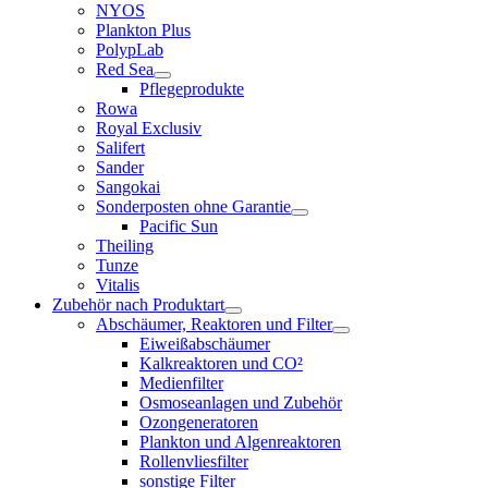
NYOS
Plankton Plus
PolypLab
Red Sea
Pflegeprodukte
Rowa
Royal Exclusiv
Salifert
Sander
Sangokai
Sonderposten ohne Garantie
Pacific Sun
Theiling
Tunze
Vitalis
Zubehör nach Produktart
Abschäumer, Reaktoren und Filter
Eiweißabschäumer
Kalkreaktoren und CO²
Medienfilter
Osmoseanlagen und Zubehör
Ozongeneratoren
Plankton und Algenreaktoren
Rollenvliesfilter
sonstige Filter