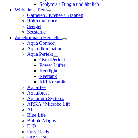
Scolymia / Fungia und ähnlich
Wirbellose Tiere
Garnelen / Krebse / Krabben
Röhrenwürmer
Seeigel
Seesterne
Zubehör nach Hersteller
Aqua Connect
Aqua Illumination
Aqua Perfekt
OsmoPerfekt
Power Lüfter
Reeflight
Reeftank
Riff Keramik
AquaBee
Aquaforest
Aquarium Systems
ARKA / Microbe Lift
ATI
Blue Life
Bubble Magus
D-D
Easy Reefs
Easy-Life