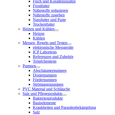
Fisch und Korallenzusätze
Frostfutter
Nährstoffe reduzieren
Nährstoffe zugeben
Nassfutter und Paste
Trockenfutter
Heizen und Kühlen
Heizen
Kühlen
Messen, Regeln und Testen
elektronische Messgeräte
ICP Labortests
Referenzen und Zubehör
Tröpfchentests
Pumpen
Abschäumerpumpen
Dosierpumpen
Förderpumpen
Strömungspumpen
PVC Material und Schläuche
Salz und Pflegeprodukte
Bakterienprodukte
Basiselemente
Krankheiten und Parasitenbekämpfung
Salz