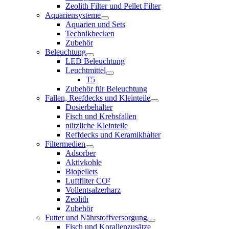
Zeolith Filter und Pellet Filter
Aquariensysteme
Aquarien und Sets
Technikbecken
Zubehör
Beleuchtung
LED Beleuchtung
Leuchtmittel
T5
Zubehör für Beleuchtung
Fallen, Reefdecks und Kleinteile
Dosierbehälter
Fisch und Krebsfallen
nützliche Kleinteile
Reffdecks und Keramikhalter
Filtermedien
Adsorber
Aktivkohle
Biopellets
Luftfilter CO²
Vollentsalzerharz
Zeolith
Zubehör
Futter und Nährstoffversorgung
Fisch und Korallenzusätze