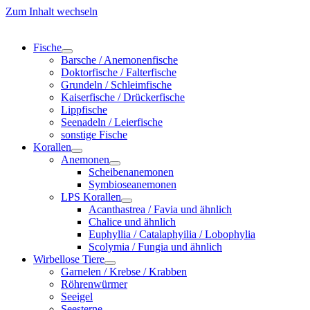
Zum Inhalt wechseln
Fische
Barsche / Anemonenfische
Doktorfische / Falterfische
Grundeln / Schleimfische
Kaiserfische / Drückerfische
Lippfische
Seenadeln / Leierfische
sonstige Fische
Korallen
Anemonen
Scheibenanemonen
Symbioseanemonen
LPS Korallen
Acanthastrea / Favia und ähnlich
Chalice und ähnlich
Euphyllia / Catalaphyilia / Lobophylia
Scolymia / Fungia und ähnlich
Wirbellose Tiere
Garnelen / Krebse / Krabben
Röhrenwürmer
Seeigel
Seesterne