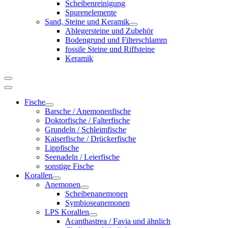
Scheibenreinigung
Spurenelemente
Sand, Steine und Keramik
Ablegersteine und Zubehör
Bodengrund und Filterschlamm
fossile Steine und Riffsteine
Keramik
Fische
Barsche / Anemonenfische
Doktorfische / Falterfische
Grundeln / Schleimfische
Kaiserfische / Drückerfische
Lippfische
Seenadeln / Leierfische
sonstige Fische
Korallen
Anemonen
Scheibenanemonen
Symbioseanemonen
LPS Korallen
Acanthastrea / Favia und ähnlich