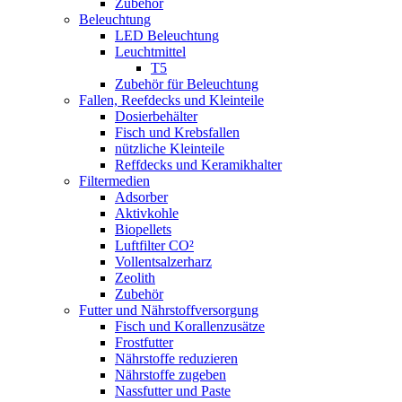
Zubehör
Beleuchtung
LED Beleuchtung
Leuchtmittel
T5
Zubehör für Beleuchtung
Fallen, Reefdecks und Kleinteile
Dosierbehälter
Fisch und Krebsfallen
nützliche Kleinteile
Reffdecks und Keramikhalter
Filtermedien
Adsorber
Aktivkohle
Biopellets
Luftfilter CO²
Vollentsalzerharz
Zeolith
Zubehör
Futter und Nährstoffversorgung
Fisch und Korallenzusätze
Frostfutter
Nährstoffe reduzieren
Nährstoffe zugeben
Nassfutter und Paste