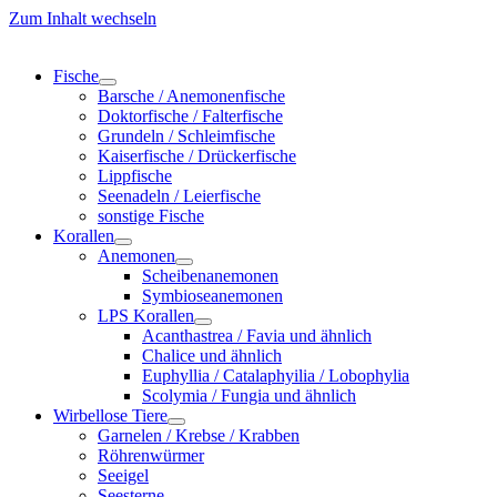
Zum Inhalt wechseln
Fische
Barsche / Anemonenfische
Doktorfische / Falterfische
Grundeln / Schleimfische
Kaiserfische / Drückerfische
Lippfische
Seenadeln / Leierfische
sonstige Fische
Korallen
Anemonen
Scheibenanemonen
Symbioseanemonen
LPS Korallen
Acanthastrea / Favia und ähnlich
Chalice und ähnlich
Euphyllia / Catalaphyilia / Lobophylia
Scolymia / Fungia und ähnlich
Wirbellose Tiere
Garnelen / Krebse / Krabben
Röhrenwürmer
Seeigel
Seesterne