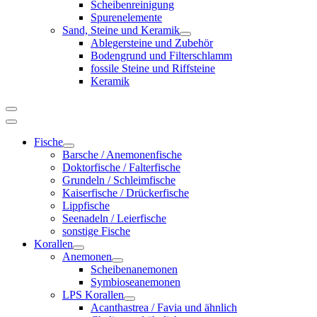
Scheibenreinigung
Spurenelemente
Sand, Steine und Keramik
Ablegersteine und Zubehör
Bodengrund und Filterschlamm
fossile Steine und Riffsteine
Keramik
Fische
Barsche / Anemonenfische
Doktorfische / Falterfische
Grundeln / Schleimfische
Kaiserfische / Drückerfische
Lippfische
Seenadeln / Leierfische
sonstige Fische
Korallen
Anemonen
Scheibenanemonen
Symbioseanemonen
LPS Korallen
Acanthastrea / Favia und ähnlich