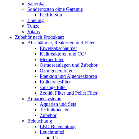
Sangokai
Sonderposten ohne Garantie
Pacific Sun
Theiling
Tunze
Vitalis
Zubehör nach Produktart
Abschäumer, Reaktoren und Filter
Eiweißabschäumer
Kalkreaktoren und CO²
Medienfilter
Osmoseanlagen und Zubehör
Ozongeneratoren
Plankton und Algenreaktoren
Rollenvliesfilter
sonstige Filter
Zeolith Filter und Pellet Filter
Aquariensysteme
Aquarien und Sets
Technikbecken
Zubehör
Beleuchtung
LED Beleuchtung
Leuchtmittel
T5