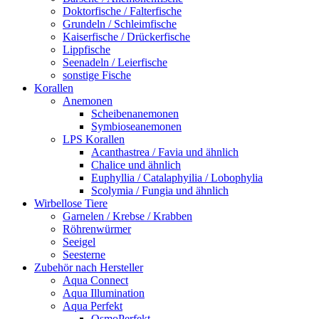
Doktorfische / Falterfische
Grundeln / Schleimfische
Kaiserfische / Drückerfische
Lippfische
Seenadeln / Leierfische
sonstige Fische
Korallen
Anemonen
Scheibenanemonen
Symbioseanemonen
LPS Korallen
Acanthastrea / Favia und ähnlich
Chalice und ähnlich
Euphyllia / Catalaphyilia / Lobophylia
Scolymia / Fungia und ähnlich
Wirbellose Tiere
Garnelen / Krebse / Krabben
Röhrenwürmer
Seeigel
Seesterne
Zubehör nach Hersteller
Aqua Connect
Aqua Illumination
Aqua Perfekt
OsmoPerfekt