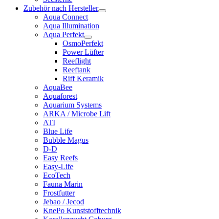
Zubehör nach Hersteller
Aqua Connect
Aqua Illumination
Aqua Perfekt
OsmoPerfekt
Power Lüfter
Reeflight
Reeftank
Riff Keramik
AquaBee
Aquaforest
Aquarium Systems
ARKA / Microbe Lift
ATI
Blue Life
Bubble Magus
D-D
Easy Reefs
Easy-Life
EcoTech
Fauna Marin
Frostfutter
Jebao / Jecod
KnePo Kunststofftechnik