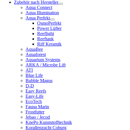
Zubehör nach Hersteller
Aqua Connect
Aqua Illumination
Aqua Perfekt
OsmoPerfekt
Power Lüfter
Reeflight
Reeftank
Riff Keramik
AquaBee
Aquaforest
Aquarium Systems
ARKA / Microbe Lift
ATI
Blue Life
Bubble Magus
D-D
Easy Reefs
Easy-Life
EcoTech
Fauna Marin
Frostfutter
Jebao / Jecod
KnePo Kunststofftechnik
Korallenzucht Coburg