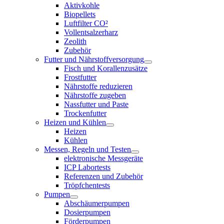
Aktivkohle
Biopellets
Luftfilter CO²
Vollentsalzerharz
Zeolith
Zubehör
Futter und Nährstoffversorgung
Fisch und Korallenzusätze
Frostfutter
Nährstoffe reduzieren
Nährstoffe zugeben
Nassfutter und Paste
Trockenfutter
Heizen und Kühlen
Heizen
Kühlen
Messen, Regeln und Testen
elektronische Messgeräte
ICP Labortests
Referenzen und Zubehör
Tröpfchentests
Pumpen
Abschäumerpumpen
Dosierpumpen
Förderpumpen