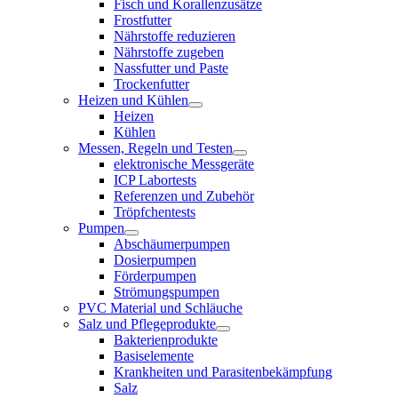
Fisch und Korallenzusätze
Frostfutter
Nährstoffe reduzieren
Nährstoffe zugeben
Nassfutter und Paste
Trockenfutter
Heizen und Kühlen
Heizen
Kühlen
Messen, Regeln und Testen
elektronische Messgeräte
ICP Labortests
Referenzen und Zubehör
Tröpfchentests
Pumpen
Abschäumerpumpen
Dosierpumpen
Förderpumpen
Strömungspumpen
PVC Material und Schläuche
Salz und Pflegeprodukte
Bakterienprodukte
Basiselemente
Krankheiten und Parasitenbekämpfung
Salz