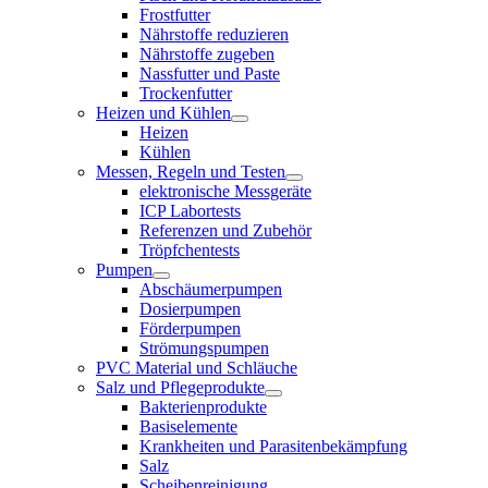
Frostfutter
Nährstoffe reduzieren
Nährstoffe zugeben
Nassfutter und Paste
Trockenfutter
Heizen und Kühlen
Heizen
Kühlen
Messen, Regeln und Testen
elektronische Messgeräte
ICP Labortests
Referenzen und Zubehör
Tröpfchentests
Pumpen
Abschäumerpumpen
Dosierpumpen
Förderpumpen
Strömungspumpen
PVC Material und Schläuche
Salz und Pflegeprodukte
Bakterienprodukte
Basiselemente
Krankheiten und Parasitenbekämpfung
Salz
Scheibenreinigung