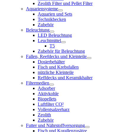
Zeolith Filter und Pellet Filter
Aquariensysteme
Aquarien und Sets
Technikbecken
Zubehör
Beleuchtung
LED Beleuchtung
Leuchtmittel
T5
Zubehör für Beleuchtung
Fallen, Reefdecks und Kleinteile
Dosierbehälter
Fisch und Krebsfallen
nützliche Kleinteile
Reffdecks und Keramikhalter
Filtermedien
Adsorber
Aktivkohle
Biopellets
Luftfilter CO²
Vollentsalzerharz
Zeolith
Zubehör
Futter und Nährstoffversorgung
Fisch und Korallenzusätze