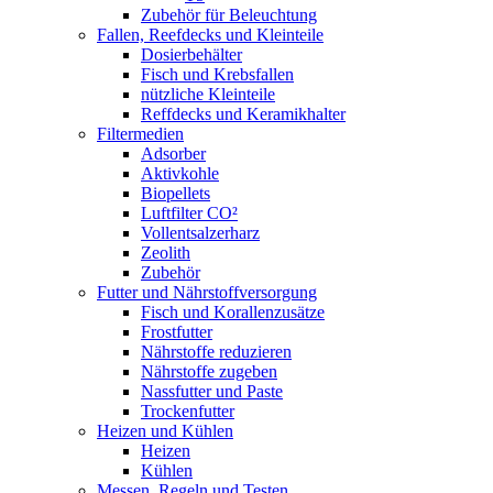
Zubehör für Beleuchtung
Fallen, Reefdecks und Kleinteile
Dosierbehälter
Fisch und Krebsfallen
nützliche Kleinteile
Reffdecks und Keramikhalter
Filtermedien
Adsorber
Aktivkohle
Biopellets
Luftfilter CO²
Vollentsalzerharz
Zeolith
Zubehör
Futter und Nährstoffversorgung
Fisch und Korallenzusätze
Frostfutter
Nährstoffe reduzieren
Nährstoffe zugeben
Nassfutter und Paste
Trockenfutter
Heizen und Kühlen
Heizen
Kühlen
Messen, Regeln und Testen