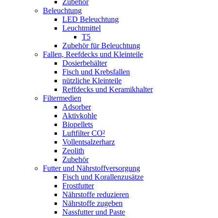
Zubehör
Beleuchtung
LED Beleuchtung
Leuchtmittel
T5
Zubehör für Beleuchtung
Fallen, Reefdecks und Kleinteile
Dosierbehälter
Fisch und Krebsfallen
nützliche Kleinteile
Reffdecks und Keramikhalter
Filtermedien
Adsorber
Aktivkohle
Biopellets
Luftfilter CO²
Vollentsalzerharz
Zeolith
Zubehör
Futter und Nährstoffversorgung
Fisch und Korallenzusätze
Frostfutter
Nährstoffe reduzieren
Nährstoffe zugeben
Nassfutter und Paste