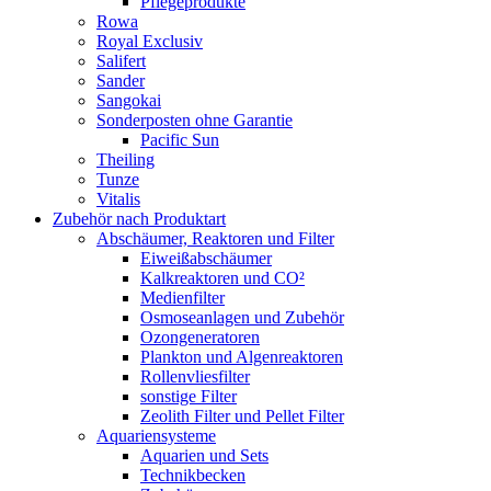
Pflegeprodukte
Rowa
Royal Exclusiv
Salifert
Sander
Sangokai
Sonderposten ohne Garantie
Pacific Sun
Theiling
Tunze
Vitalis
Zubehör nach Produktart
Abschäumer, Reaktoren und Filter
Eiweißabschäumer
Kalkreaktoren und CO²
Medienfilter
Osmoseanlagen und Zubehör
Ozongeneratoren
Plankton und Algenreaktoren
Rollenvliesfilter
sonstige Filter
Zeolith Filter und Pellet Filter
Aquariensysteme
Aquarien und Sets
Technikbecken