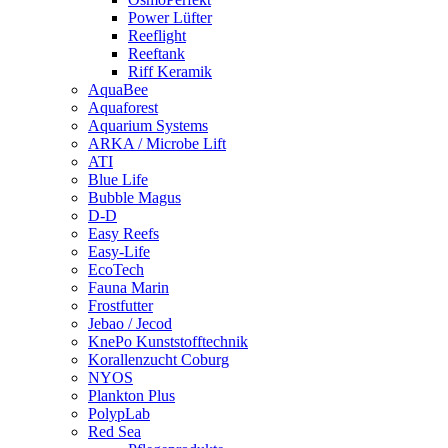
Power Lüfter
Reeflight
Reeftank
Riff Keramik
AquaBee
Aquaforest
Aquarium Systems
ARKA / Microbe Lift
ATI
Blue Life
Bubble Magus
D-D
Easy Reefs
Easy-Life
EcoTech
Fauna Marin
Frostfutter
Jebao / Jecod
KnePo Kunststofftechnik
Korallenzucht Coburg
NYOS
Plankton Plus
PolypLab
Red Sea