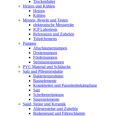
Trockenfutter
Heizen und Kühlen
Heizen
Kühlen
Messen, Regeln und Testen
elektronische Messgeräte
ICP Labortests
Referenzen und Zubehör
Tröpfchentests
Pumpen
Abschäumerpumpen
Dosierpumpen
Förderpumpen
Strömungspumpen
PVC Material und Schläuche
Salz und Pflegeprodukte
Bakterienprodukte
Basiselemente
Krankheiten und Parasitenbekämpfung
Salz
Scheibenreinigung
Spurenelemente
Sand, Steine und Keramik
Ablegersteine und Zubehör
Bodengrund und Filterschlamm