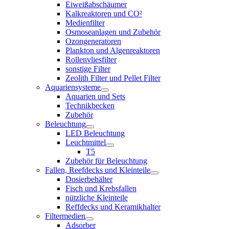
Eiweißabschäumer
Kalkreaktoren und CO²
Medienfilter
Osmoseanlagen und Zubehör
Ozongeneratoren
Plankton und Algenreaktoren
Rollenvliesfilter
sonstige Filter
Zeolith Filter und Pellet Filter
Aquariensysteme
Aquarien und Sets
Technikbecken
Zubehör
Beleuchtung
LED Beleuchtung
Leuchtmittel
T5
Zubehör für Beleuchtung
Fallen, Reefdecks und Kleinteile
Dosierbehälter
Fisch und Krebsfallen
nützliche Kleinteile
Reffdecks und Keramikhalter
Filtermedien
Adsorber