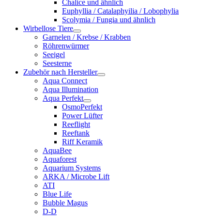
Chalice und ähnlich
Euphyllia / Catalaphyilia / Lobophylia
Scolymia / Fungia und ähnlich
Wirbellose Tiere
Garnelen / Krebse / Krabben
Röhrenwürmer
Seeigel
Seesterne
Zubehör nach Hersteller
Aqua Connect
Aqua Illumination
Aqua Perfekt
OsmoPerfekt
Power Lüfter
Reeflight
Reeftank
Riff Keramik
AquaBee
Aquaforest
Aquarium Systems
ARKA / Microbe Lift
ATI
Blue Life
Bubble Magus
D-D