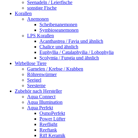
Seenadeln / Leierfische
sonstige Fische
Korallen
Anemonen
Scheibenanemonen
Symbioseanemonen
LPS Korallen
Acanthastrea / Favia und ähnlich
Chalice und ähnlich
Euphyllia / Catalaphyilia / Lobophylia
Scolymia / Fungia und ähnlich
Wirbellose Tiere
Garnelen / Krebse / Krabben
Röhrenwürmer
Seeigel
Seesterne
Zubehör nach Hersteller
Aqua Connect
Aqua Illumination
Aqua Perfekt
OsmoPerfekt
Power Lüfter
Reeflight
Reeftank
Riff Keramik