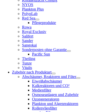
Korallenzucht Coburg
NYOS
Plankton Plus
PolypLab
Red Sea
Pflegeprodukte
Rowa
Royal Exclusiv
Salifert
Sander
Sangokai
Sonderposten ohne Garantie
Pacific Sun
Theiling
Tunze
Vitalis
Zubehör nach Produktart
Abschäumer, Reaktoren und Filter
Eiweißabschäumer
Kalkreaktoren und CO²
Medienfilter
Osmoseanlagen und Zubehör
Ozongeneratoren
Plankton und Algenreaktoren
Rollenvliesfilter