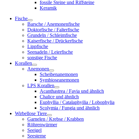
fossile Steine und Riffsteine
Keramik
Fische
Barsche / Anemonenfische
Doktorfische / Falterfische
Grundeln / Schleimfische
Kaiserfische / Drückerfische
Lippfische
Seenadeln / Leierfische
sonstige Fische
Korallen
Anemonen
Scheibenanemonen
Symbioseanemonen
LPS Korallen
Acanthastrea / Favia und ähnlich
Chalice und ähnlich
Euphyllia / Catalaphyilia / Lobophylia
Scolymia / Fungia und ähnlich
Wirbellose Tiere
Garnelen / Krebse / Krabben
Röhrenwürmer
Seeigel
Seesterne