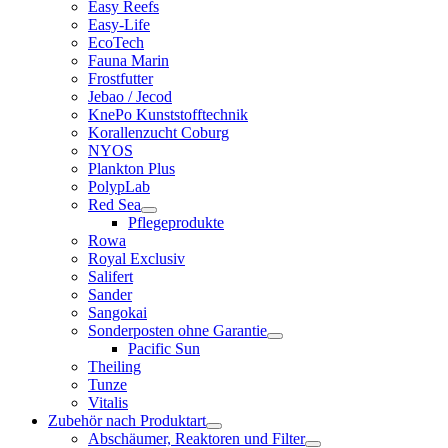
Easy Reefs
Easy-Life
EcoTech
Fauna Marin
Frostfutter
Jebao / Jecod
KnePo Kunststofftechnik
Korallenzucht Coburg
NYOS
Plankton Plus
PolypLab
Red Sea
Pflegeprodukte
Rowa
Royal Exclusiv
Salifert
Sander
Sangokai
Sonderposten ohne Garantie
Pacific Sun
Theiling
Tunze
Vitalis
Zubehör nach Produktart
Abschäumer, Reaktoren und Filter