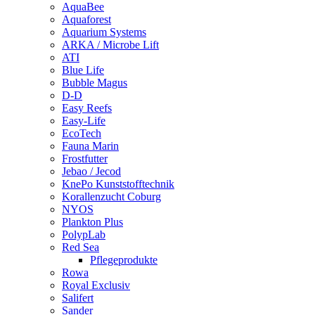
AquaBee
Aquaforest
Aquarium Systems
ARKA / Microbe Lift
ATI
Blue Life
Bubble Magus
D-D
Easy Reefs
Easy-Life
EcoTech
Fauna Marin
Frostfutter
Jebao / Jecod
KnePo Kunststofftechnik
Korallenzucht Coburg
NYOS
Plankton Plus
PolypLab
Red Sea
Pflegeprodukte
Rowa
Royal Exclusiv
Salifert
Sander