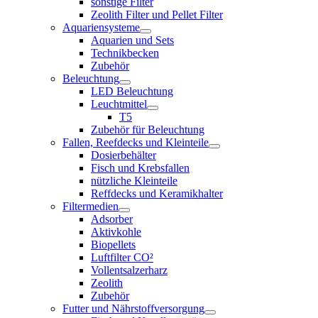
sonstige Filter
Zeolith Filter und Pellet Filter
Aquariensysteme
Aquarien und Sets
Technikbecken
Zubehör
Beleuchtung
LED Beleuchtung
Leuchtmittel
T5
Zubehör für Beleuchtung
Fallen, Reefdecks und Kleinteile
Dosierbehälter
Fisch und Krebsfallen
nützliche Kleinteile
Reffdecks und Keramikhalter
Filtermedien
Adsorber
Aktivkohle
Biopellets
Luftfilter CO²
Vollentsalzerharz
Zeolith
Zubehör
Futter und Nährstoffversorgung