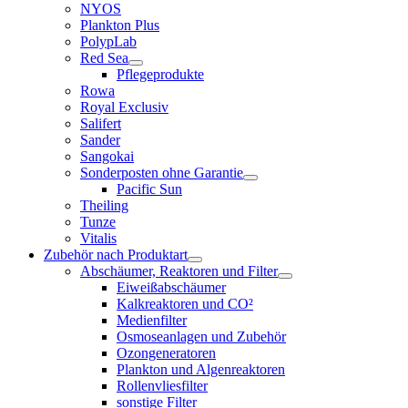
NYOS
Plankton Plus
PolypLab
Red Sea
Pflegeprodukte
Rowa
Royal Exclusiv
Salifert
Sander
Sangokai
Sonderposten ohne Garantie
Pacific Sun
Theiling
Tunze
Vitalis
Zubehör nach Produktart
Abschäumer, Reaktoren und Filter
Eiweißabschäumer
Kalkreaktoren und CO²
Medienfilter
Osmoseanlagen und Zubehör
Ozongeneratoren
Plankton und Algenreaktoren
Rollenvliesfilter
sonstige Filter