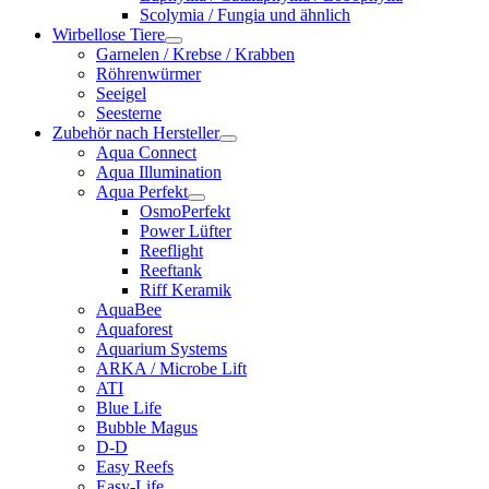
Scolymia / Fungia und ähnlich
Wirbellose Tiere
Garnelen / Krebse / Krabben
Röhrenwürmer
Seeigel
Seesterne
Zubehör nach Hersteller
Aqua Connect
Aqua Illumination
Aqua Perfekt
OsmoPerfekt
Power Lüfter
Reeflight
Reeftank
Riff Keramik
AquaBee
Aquaforest
Aquarium Systems
ARKA / Microbe Lift
ATI
Blue Life
Bubble Magus
D-D
Easy Reefs
Easy-Life