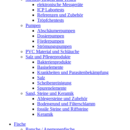
elektronische Messgeräte
ICP Labortests
Referenzen und Zubehör
Tröpfchentests
Pumpen
Abschäumerpumpen
Dosierpumpen
Förderpumpen
Strömungspumpen
PVC Material und Schläuche
Salz und Pflegeprodukte
Bakterienprodukte
Basiselemente
Krankheiten und Parasitenbekämpfung
Salz
Scheibenreinigung
Spurenelemente
Sand, Steine und Keramik
Ablegersteine und Zubehör
Bodengrund und Filterschlamm
fossile Steine und Riffsteine
Keramik
Fische
Barsche / Anemonenfische