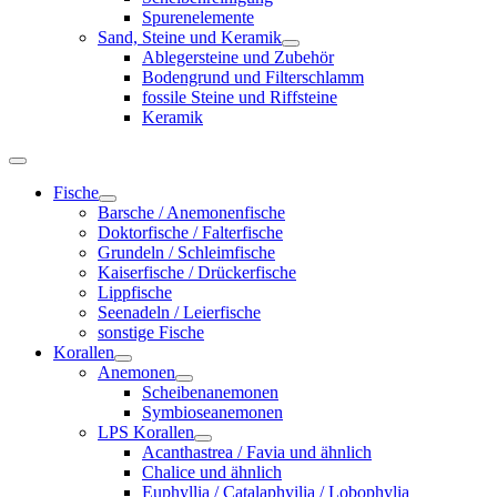
Spurenelemente
Sand, Steine und Keramik
Ablegersteine und Zubehör
Bodengrund und Filterschlamm
fossile Steine und Riffsteine
Keramik
Fische
Barsche / Anemonenfische
Doktorfische / Falterfische
Grundeln / Schleimfische
Kaiserfische / Drückerfische
Lippfische
Seenadeln / Leierfische
sonstige Fische
Korallen
Anemonen
Scheibenanemonen
Symbioseanemonen
LPS Korallen
Acanthastrea / Favia und ähnlich
Chalice und ähnlich
Euphyllia / Catalaphyilia / Lobophylia