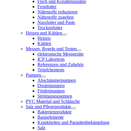
Fisch und Korallenzusätze
Frostfutter
Nährstoffe reduzieren
Nährstoffe zugeben
Nassfutter und Paste
Trockenfutter
Heizen und Kühlen
Heizen
Kühlen
Messen, Regeln und Testen
elektronische Messgeräte
ICP Labortests
Referenzen und Zubehör
Tröpfchentests
Pumpen
Abschäumerpumpen
Dosierpumpen
Förderpumpen
Strömungspumpen
PVC Material und Schläuche
Salz und Pflegeprodukte
Bakterienprodukte
Basiselemente
Krankheiten und Parasitenbekämpfung
Salz