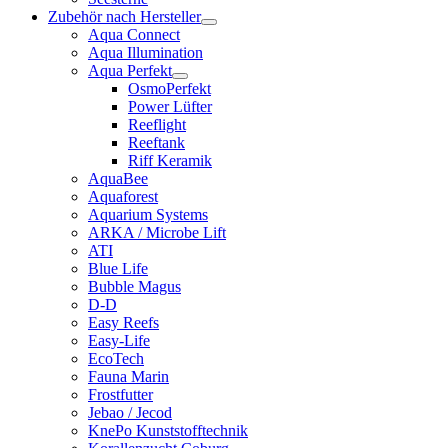
Zubehör nach Hersteller
Aqua Connect
Aqua Illumination
Aqua Perfekt
OsmoPerfekt
Power Lüfter
Reeflight
Reeftank
Riff Keramik
AquaBee
Aquaforest
Aquarium Systems
ARKA / Microbe Lift
ATI
Blue Life
Bubble Magus
D-D
Easy Reefs
Easy-Life
EcoTech
Fauna Marin
Frostfutter
Jebao / Jecod
KnePo Kunststofftechnik