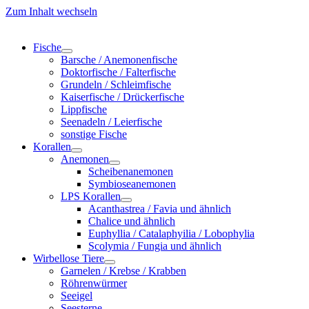
Zum Inhalt wechseln
Fische
Barsche / Anemonenfische
Doktorfische / Falterfische
Grundeln / Schleimfische
Kaiserfische / Drückerfische
Lippfische
Seenadeln / Leierfische
sonstige Fische
Korallen
Anemonen
Scheibenanemonen
Symbioseanemonen
LPS Korallen
Acanthastrea / Favia und ähnlich
Chalice und ähnlich
Euphyllia / Catalaphyilia / Lobophylia
Scolymia / Fungia und ähnlich
Wirbellose Tiere
Garnelen / Krebse / Krabben
Röhrenwürmer
Seeigel
Seesterne