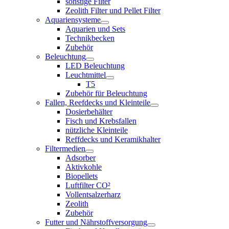
sonstige Filter
Zeolith Filter und Pellet Filter
Aquariensysteme
Aquarien und Sets
Technikbecken
Zubehör
Beleuchtung
LED Beleuchtung
Leuchtmittel
T5
Zubehör für Beleuchtung
Fallen, Reefdecks und Kleinteile
Dosierbehälter
Fisch und Krebsfallen
nützliche Kleinteile
Reffdecks und Keramikhalter
Filtermedien
Adsorber
Aktivkohle
Biopellets
Luftfilter CO²
Vollentsalzerharz
Zeolith
Zubehör
Futter und Nährstoffversorgung