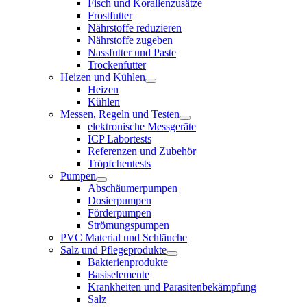
Fisch und Korallenzusätze
Frostfutter
Nährstoffe reduzieren
Nährstoffe zugeben
Nassfutter und Paste
Trockenfutter
Heizen und Kühlen
Heizen
Kühlen
Messen, Regeln und Testen
elektronische Messgeräte
ICP Labortests
Referenzen und Zubehör
Tröpfchentests
Pumpen
Abschäumerpumpen
Dosierpumpen
Förderpumpen
Strömungspumpen
PVC Material und Schläuche
Salz und Pflegeprodukte
Bakterienprodukte
Basiselemente
Krankheiten und Parasitenbekämpfung
Salz