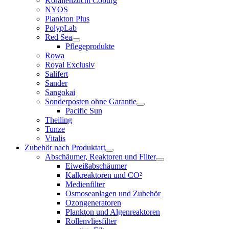
Korallenzucht Coburg
NYOS
Plankton Plus
PolypLab
Red Sea
Pflegeprodukte
Rowa
Royal Exclusiv
Salifert
Sander
Sangokai
Sonderposten ohne Garantie
Pacific Sun
Theiling
Tunze
Vitalis
Zubehör nach Produktart
Abschäumer, Reaktoren und Filter
Eiweißabschäumer
Kalkreaktoren und CO²
Medienfilter
Osmoseanlagen und Zubehör
Ozongeneratoren
Plankton und Algenreaktoren
Rollenvliesfilter