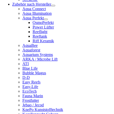
Zubehör nach Hersteller
Aqua Connect
Aqua Illumination
Aqua Perfekt
OsmoPerfekt
Power Lüfter
Reeflight
Reeftank
Riff Keramik
AquaBee
Aquaforest
Aquarium Systems
ARKA / Microbe Lift
ATI
Blue Life
Bubble Magus
D-D
Easy Reefs
Easy-Life
EcoTech
Fauna Marin
Frostfutter
Jebao / Jecod
KnePo Kunststofftechnik