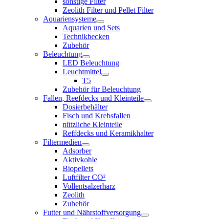
sonstige Filter
Zeolith Filter und Pellet Filter
Aquariensysteme
Aquarien und Sets
Technikbecken
Zubehör
Beleuchtung
LED Beleuchtung
Leuchtmittel
T5
Zubehör für Beleuchtung
Fallen, Reefdecks und Kleinteile
Dosierbehälter
Fisch und Krebsfallen
nützliche Kleinteile
Reffdecks und Keramikhalter
Filtermedien
Adsorber
Aktivkohle
Biopellets
Luftfilter CO²
Vollentsalzerharz
Zeolith
Zubehör
Futter und Nährstoffversorgung