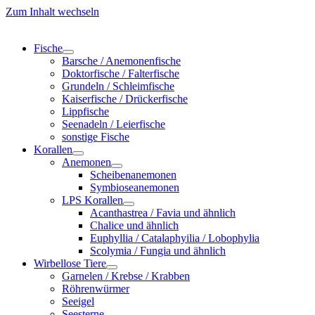
Zum Inhalt wechseln
Fische
Barsche / Anemonenfische
Doktorfische / Falterfische
Grundeln / Schleimfische
Kaiserfische / Drückerfische
Lippfische
Seenadeln / Leierfische
sonstige Fische
Korallen
Anemonen
Scheibenanemonen
Symbioseanemonen
LPS Korallen
Acanthastrea / Favia und ähnlich
Chalice und ähnlich
Euphyllia / Catalaphyilia / Lobophylia
Scolymia / Fungia und ähnlich
Wirbellose Tiere
Garnelen / Krebse / Krabben
Röhrenwürmer
Seeigel
Seesterne