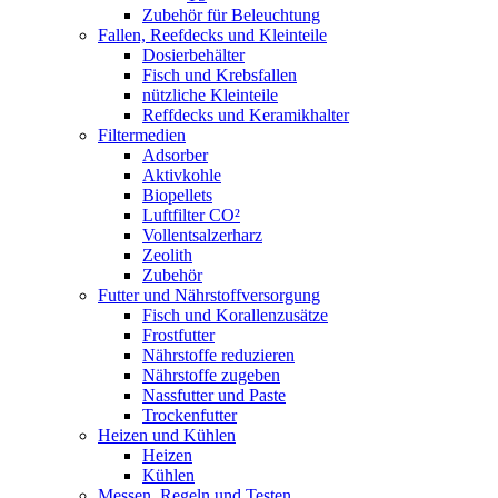
Zubehör für Beleuchtung
Fallen, Reefdecks und Kleinteile
Dosierbehälter
Fisch und Krebsfallen
nützliche Kleinteile
Reffdecks und Keramikhalter
Filtermedien
Adsorber
Aktivkohle
Biopellets
Luftfilter CO²
Vollentsalzerharz
Zeolith
Zubehör
Futter und Nährstoffversorgung
Fisch und Korallenzusätze
Frostfutter
Nährstoffe reduzieren
Nährstoffe zugeben
Nassfutter und Paste
Trockenfutter
Heizen und Kühlen
Heizen
Kühlen
Messen, Regeln und Testen