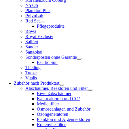
Korallenzucht Coburg
NYOS
Plankton Plus
PolypLab
Red Sea
Pflegeprodukte
Rowa
Royal Exclusiv
Salifert
Sander
Sangokai
Sonderposten ohne Garantie
Pacific Sun
Theiling
Tunze
Vitalis
Zubehör nach Produktart
Abschäumer, Reaktoren und Filter
Eiweißabschäumer
Kalkreaktoren und CO²
Medienfilter
Osmoseanlagen und Zubehör
Ozongeneratoren
Plankton und Algenreaktoren
Rollenvliesfilter