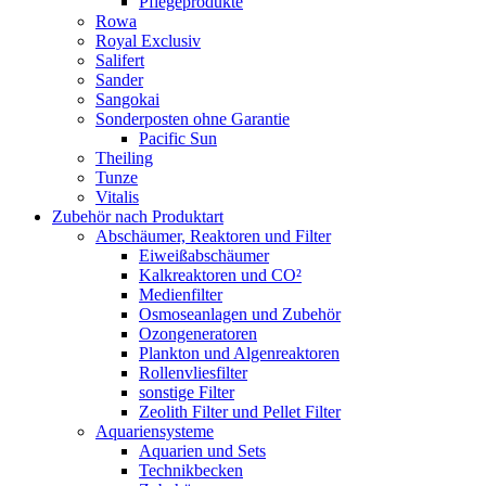
Pflegeprodukte
Rowa
Royal Exclusiv
Salifert
Sander
Sangokai
Sonderposten ohne Garantie
Pacific Sun
Theiling
Tunze
Vitalis
Zubehör nach Produktart
Abschäumer, Reaktoren und Filter
Eiweißabschäumer
Kalkreaktoren und CO²
Medienfilter
Osmoseanlagen und Zubehör
Ozongeneratoren
Plankton und Algenreaktoren
Rollenvliesfilter
sonstige Filter
Zeolith Filter und Pellet Filter
Aquariensysteme
Aquarien und Sets
Technikbecken