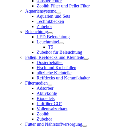
sonstige Filter
Zeolith Filter und Pellet Filter
Aquariensysteme
Aquarien und Sets
Technikbecken
Zubehör
Beleuchtung
LED Beleuchtung
Leuchtmittel
T5
Zubehör für Beleuchtung
Fallen, Reefdecks und Kleinteile
Dosierbehälter
Fisch und Krebsfallen
nützliche Kleinteile
Reffdecks und Keramikhalter
Filtermedien
Adsorber
Aktivkohle
Biopellets
Luftfilter CO²
Vollentsalzerharz
Zeolith
Zubehör
Futter und Nährstoffversorgung