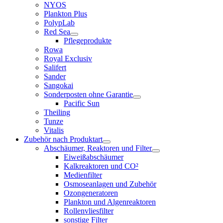
NYOS
Plankton Plus
PolypLab
Red Sea
Pflegeprodukte
Rowa
Royal Exclusiv
Salifert
Sander
Sangokai
Sonderposten ohne Garantie
Pacific Sun
Theiling
Tunze
Vitalis
Zubehör nach Produktart
Abschäumer, Reaktoren und Filter
Eiweißabschäumer
Kalkreaktoren und CO²
Medienfilter
Osmoseanlagen und Zubehör
Ozongeneratoren
Plankton und Algenreaktoren
Rollenvliesfilter
sonstige Filter