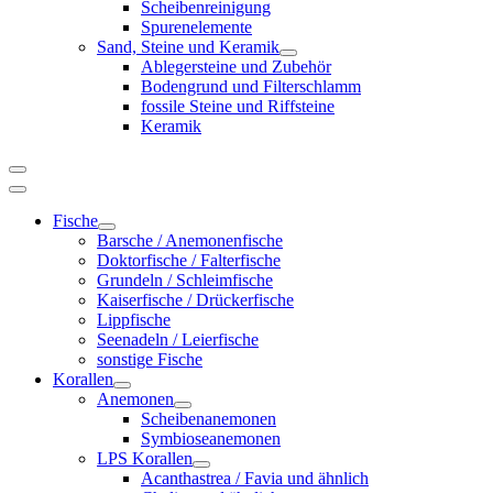
Scheibenreinigung
Spurenelemente
Sand, Steine und Keramik
Ablegersteine und Zubehör
Bodengrund und Filterschlamm
fossile Steine und Riffsteine
Keramik
Fische
Barsche / Anemonenfische
Doktorfische / Falterfische
Grundeln / Schleimfische
Kaiserfische / Drückerfische
Lippfische
Seenadeln / Leierfische
sonstige Fische
Korallen
Anemonen
Scheibenanemonen
Symbioseanemonen
LPS Korallen
Acanthastrea / Favia und ähnlich