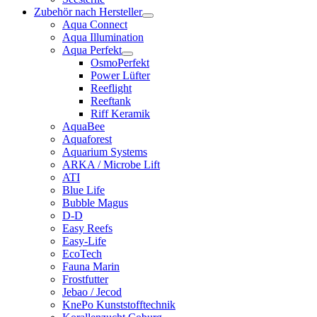
Zubehör nach Hersteller
Aqua Connect
Aqua Illumination
Aqua Perfekt
OsmoPerfekt
Power Lüfter
Reeflight
Reeftank
Riff Keramik
AquaBee
Aquaforest
Aquarium Systems
ARKA / Microbe Lift
ATI
Blue Life
Bubble Magus
D-D
Easy Reefs
Easy-Life
EcoTech
Fauna Marin
Frostfutter
Jebao / Jecod
KnePo Kunststofftechnik