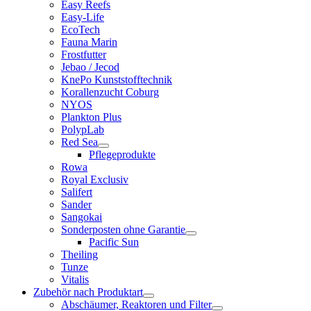
Easy Reefs
Easy-Life
EcoTech
Fauna Marin
Frostfutter
Jebao / Jecod
KnePo Kunststofftechnik
Korallenzucht Coburg
NYOS
Plankton Plus
PolypLab
Red Sea
Pflegeprodukte
Rowa
Royal Exclusiv
Salifert
Sander
Sangokai
Sonderposten ohne Garantie
Pacific Sun
Theiling
Tunze
Vitalis
Zubehör nach Produktart
Abschäumer, Reaktoren und Filter