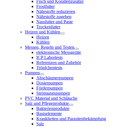
Fisch und Korallenzusätze
Frostfutter
Nährstoffe reduzieren
Nährstoffe zugeben
Nassfutter und Paste
Trockenfutter
Heizen und Kühlen
Heizen
Kühlen
Messen, Regeln und Testen
elektronische Messgeräte
ICP Labortests
Referenzen und Zubehör
Tröpfchentests
Pumpen
Abschäumerpumpen
Dosierpumpen
Förderpumpen
Strömungspumpen
PVC Material und Schläuche
Salz und Pflegeprodukte
Bakterienprodukte
Basiselemente
Krankheiten und Parasitenbekämpfung
Salz