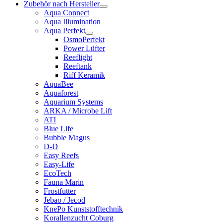
Zubehör nach Hersteller
Aqua Connect
Aqua Illumination
Aqua Perfekt
OsmoPerfekt
Power Lüfter
Reeflight
Reeftank
Riff Keramik
AquaBee
Aquaforest
Aquarium Systems
ARKA / Microbe Lift
ATI
Blue Life
Bubble Magus
D-D
Easy Reefs
Easy-Life
EcoTech
Fauna Marin
Frostfutter
Jebao / Jecod
KnePo Kunststofftechnik
Korallenzucht Coburg