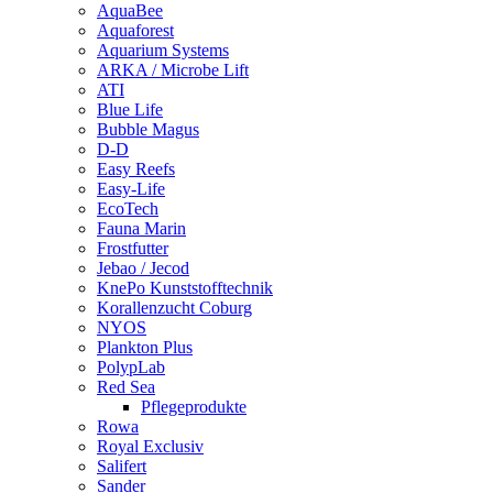
AquaBee
Aquaforest
Aquarium Systems
ARKA / Microbe Lift
ATI
Blue Life
Bubble Magus
D-D
Easy Reefs
Easy-Life
EcoTech
Fauna Marin
Frostfutter
Jebao / Jecod
KnePo Kunststofftechnik
Korallenzucht Coburg
NYOS
Plankton Plus
PolypLab
Red Sea
Pflegeprodukte
Rowa
Royal Exclusiv
Salifert
Sander