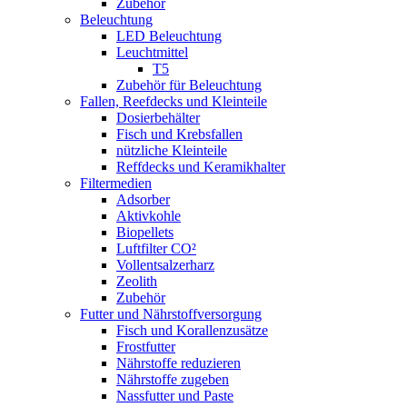
Zubehör
Beleuchtung
LED Beleuchtung
Leuchtmittel
T5
Zubehör für Beleuchtung
Fallen, Reefdecks und Kleinteile
Dosierbehälter
Fisch und Krebsfallen
nützliche Kleinteile
Reffdecks und Keramikhalter
Filtermedien
Adsorber
Aktivkohle
Biopellets
Luftfilter CO²
Vollentsalzerharz
Zeolith
Zubehör
Futter und Nährstoffversorgung
Fisch und Korallenzusätze
Frostfutter
Nährstoffe reduzieren
Nährstoffe zugeben
Nassfutter und Paste