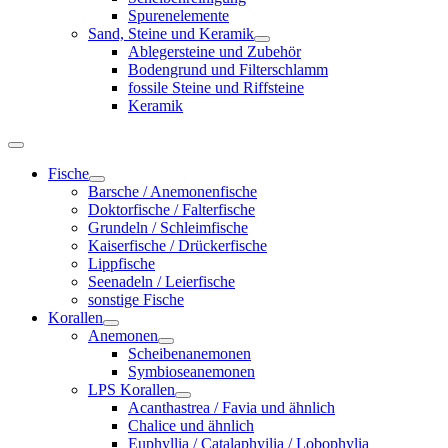
Spurenelemente
Sand, Steine und Keramik
Ablegersteine und Zubehör
Bodengrund und Filterschlamm
fossile Steine und Riffsteine
Keramik
Fische
Barsche / Anemonenfische
Doktorfische / Falterfische
Grundeln / Schleimfische
Kaiserfische / Drückerfische
Lippfische
Seenadeln / Leierfische
sonstige Fische
Korallen
Anemonen
Scheibenanemonen
Symbioseanemonen
LPS Korallen
Acanthastrea / Favia und ähnlich
Chalice und ähnlich
Euphyllia / Catalaphyilia / Lobophylia