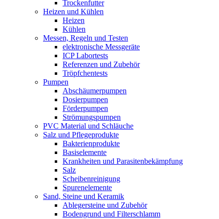
Trockenfutter
Heizen und Kühlen
Heizen
Kühlen
Messen, Regeln und Testen
elektronische Messgeräte
ICP Labortests
Referenzen und Zubehör
Tröpfchentests
Pumpen
Abschäumerpumpen
Dosierpumpen
Förderpumpen
Strömungspumpen
PVC Material und Schläuche
Salz und Pflegeprodukte
Bakterienprodukte
Basiselemente
Krankheiten und Parasitenbekämpfung
Salz
Scheibenreinigung
Spurenelemente
Sand, Steine und Keramik
Ablegersteine und Zubehör
Bodengrund und Filterschlamm