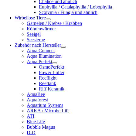
Chalice und ähnlich
Euphyllia / Catalaphyilia / Lobophylia
Scolymia / Fungia und ähnlich
Wirbellose Tiere
Garnelen / Krebse / Krabben
Röhrenwürmer
Seeigel
Seesterne
Zubehör nach Hersteller
Aqua Connect
Aqua Illumination
Aqua Perfekt
OsmoPerfekt
Power Lüfter
Reeflight
Reeftank
Riff Keramik
AquaBee
Aquaforest
Aquarium Systems
ARKA / Microbe Lift
ATI
Blue Life
Bubble Magus
D-D