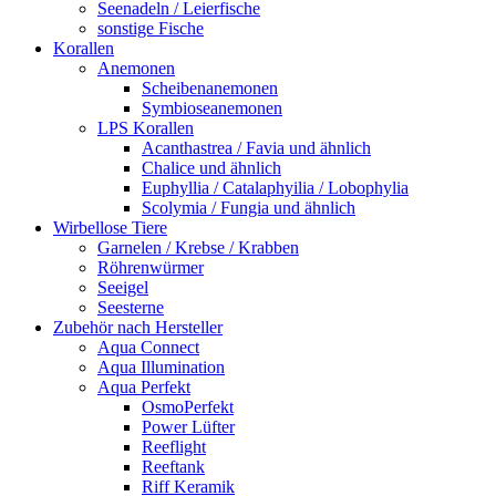
Seenadeln / Leierfische
sonstige Fische
Korallen
Anemonen
Scheibenanemonen
Symbioseanemonen
LPS Korallen
Acanthastrea / Favia und ähnlich
Chalice und ähnlich
Euphyllia / Catalaphyilia / Lobophylia
Scolymia / Fungia und ähnlich
Wirbellose Tiere
Garnelen / Krebse / Krabben
Röhrenwürmer
Seeigel
Seesterne
Zubehör nach Hersteller
Aqua Connect
Aqua Illumination
Aqua Perfekt
OsmoPerfekt
Power Lüfter
Reeflight
Reeftank
Riff Keramik