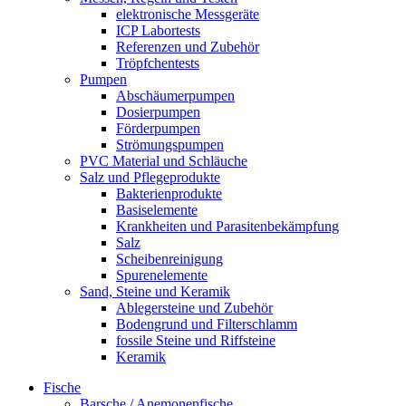
elektronische Messgeräte
ICP Labortests
Referenzen und Zubehör
Tröpfchentests
Pumpen
Abschäumerpumpen
Dosierpumpen
Förderpumpen
Strömungspumpen
PVC Material und Schläuche
Salz und Pflegeprodukte
Bakterienprodukte
Basiselemente
Krankheiten und Parasitenbekämpfung
Salz
Scheibenreinigung
Spurenelemente
Sand, Steine und Keramik
Ablegersteine und Zubehör
Bodengrund und Filterschlamm
fossile Steine und Riffsteine
Keramik
Fische
Barsche / Anemonenfische