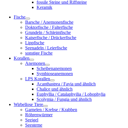
fossile Steine und Riffsteine
Keramik
Fische
Barsche / Anemonenfische
Doktorfische / Falterfische
Grundeln / Schleimfische
Kaiserfische / Drückerfische
Lippfische
Seenadeln / Leierfische
sonstige Fische
Korallen
Anemonen
Scheibenanemonen
Symbioseanemonen
LPS Korallen
Acanthastrea / Favia und ähnlich
Chalice und ähnlich
Euphyllia / Catalaphyilia / Lobophylia
Scolymia / Fungia und ähnlich
Wirbellose Tiere
Garnelen / Krebse / Krabben
Röhrenwürmer
Seeigel
Seesterne