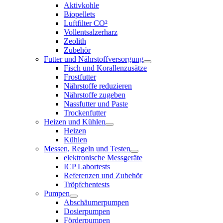
Aktivkohle
Biopellets
Luftfilter CO²
Vollentsalzerharz
Zeolith
Zubehör
Futter und Nährstoffversorgung
Fisch und Korallenzusätze
Frostfutter
Nährstoffe reduzieren
Nährstoffe zugeben
Nassfutter und Paste
Trockenfutter
Heizen und Kühlen
Heizen
Kühlen
Messen, Regeln und Testen
elektronische Messgeräte
ICP Labortests
Referenzen und Zubehör
Tröpfchentests
Pumpen
Abschäumerpumpen
Dosierpumpen
Förderpumpen