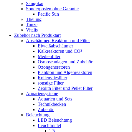
Sangokai
Sonderposten ohne Garantie
Pacific Sun
Theiling
Tunze
Vitalis
Zubehör nach Produktart
Abschäumer, Reaktoren und Filter
Eiweißabschäumer
Kalkreaktoren und CO²
Medienfilter
Osmoseanlagen und Zubehör
Ozongeneratoren
Plankton und Algenreaktoren
Rollenvliesfilter
sonstige Filter
Zeolith Filter und Pellet Filter
Aquariensysteme
Aquarien und Sets
Technikbecken
Zubehör
Beleuchtung
LED Beleuchtung
Leuchtmittel
T5