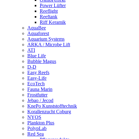
Power Lüfter
Reeflight
Reeftank
Riff Keramik
AquaBee
Aquaforest
Aquarium Systems
ARKA / Microbe Lift
ATI
Blue Life
Bubble Magus
D-D
Easy Reefs
Easy-Life
EcoTech
Fauna Marin
Frostfutter
Jebao / Jecod
KnePo Kunststofftechnik
Korallenzucht Coburg
NYOS
Plankton Plus
PolypLab
Red Sea