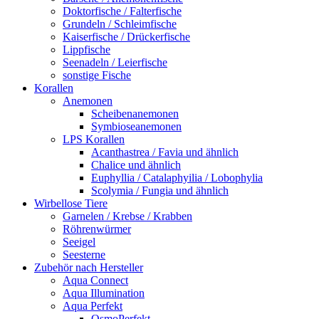
Doktorfische / Falterfische
Grundeln / Schleimfische
Kaiserfische / Drückerfische
Lippfische
Seenadeln / Leierfische
sonstige Fische
Korallen
Anemonen
Scheibenanemonen
Symbioseanemonen
LPS Korallen
Acanthastrea / Favia und ähnlich
Chalice und ähnlich
Euphyllia / Catalaphyilia / Lobophylia
Scolymia / Fungia und ähnlich
Wirbellose Tiere
Garnelen / Krebse / Krabben
Röhrenwürmer
Seeigel
Seesterne
Zubehör nach Hersteller
Aqua Connect
Aqua Illumination
Aqua Perfekt
OsmoPerfekt