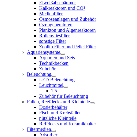
Eiweißabschäumer
Kalkreaktoren und CO²
Medienfilter
Osmoseanlagen und Zubehör
Ozongeneratoren
Plankton und Algenreaktoren
Rollenvliesfilter
sonstige Filter
Zeolith Filter und Pellet Filter
Aquariensysteme
Aquarien und Sets
Technikbecken
Zubehör
Beleuchtung
LED Beleuchtung
Leuchtmittel
T5
Zubehör für Beleuchtung
Fallen, Reefdecks und Kleinteile
Dosierbehälter
Fisch und Krebsfallen
nützliche Kleinteile
Reffdecks und Keramikhalter
Filtermedien
Adsorber