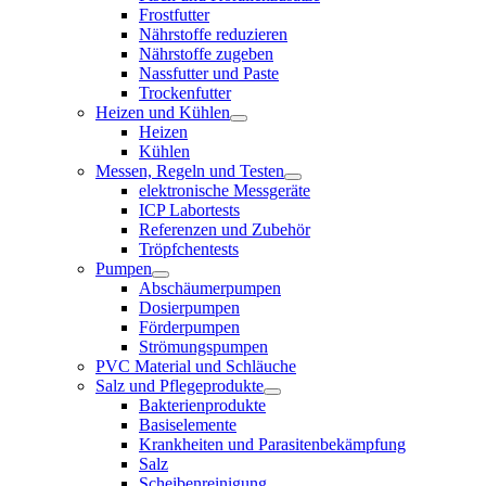
Frostfutter
Nährstoffe reduzieren
Nährstoffe zugeben
Nassfutter und Paste
Trockenfutter
Heizen und Kühlen
Heizen
Kühlen
Messen, Regeln und Testen
elektronische Messgeräte
ICP Labortests
Referenzen und Zubehör
Tröpfchentests
Pumpen
Abschäumerpumpen
Dosierpumpen
Förderpumpen
Strömungspumpen
PVC Material und Schläuche
Salz und Pflegeprodukte
Bakterienprodukte
Basiselemente
Krankheiten und Parasitenbekämpfung
Salz
Scheibenreinigung