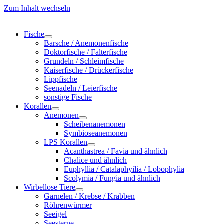
Zum Inhalt wechseln
Fische
Barsche / Anemonenfische
Doktorfische / Falterfische
Grundeln / Schleimfische
Kaiserfische / Drückerfische
Lippfische
Seenadeln / Leierfische
sonstige Fische
Korallen
Anemonen
Scheibenanemonen
Symbioseanemonen
LPS Korallen
Acanthastrea / Favia und ähnlich
Chalice und ähnlich
Euphyllia / Catalaphyilia / Lobophylia
Scolymia / Fungia und ähnlich
Wirbellose Tiere
Garnelen / Krebse / Krabben
Röhrenwürmer
Seeigel
Seesterne