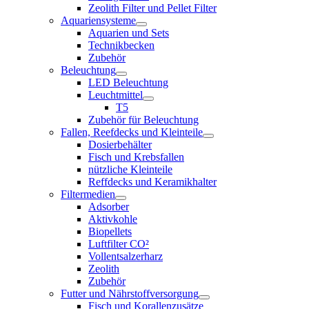
Zeolith Filter und Pellet Filter
Aquariensysteme
Aquarien und Sets
Technikbecken
Zubehör
Beleuchtung
LED Beleuchtung
Leuchtmittel
T5
Zubehör für Beleuchtung
Fallen, Reefdecks und Kleinteile
Dosierbehälter
Fisch und Krebsfallen
nützliche Kleinteile
Reffdecks und Keramikhalter
Filtermedien
Adsorber
Aktivkohle
Biopellets
Luftfilter CO²
Vollentsalzerharz
Zeolith
Zubehör
Futter und Nährstoffversorgung
Fisch und Korallenzusätze