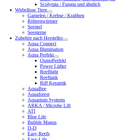
Scolymia / Fungia und ähnlich
Wirbellose Tiere
Garnelen / Krebse / Krabben
Röhrenwürmer
Seeigel
Seesterne
Zubehör nach Hersteller
Aqua Connect
Aqua Illumination
Aqua Perfekt
OsmoPerfekt
Power Lüfter
Reeflight
Reeftank
Riff Keramik
AquaBee
Aquaforest
Aquarium Systems
ARKA / Microbe Lift
ATI
Blue Life
Bubble Magus
D-D
Easy Reefs
Easy-Life