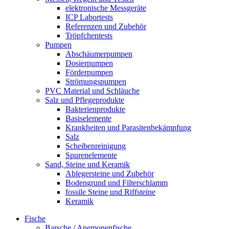
elektronische Messgeräte
ICP Labortests
Referenzen und Zubehör
Tröpfchentests
Pumpen
Abschäumerpumpen
Dosierpumpen
Förderpumpen
Strömungspumpen
PVC Material und Schläuche
Salz und Pflegeprodukte
Bakterienprodukte
Basiselemente
Krankheiten und Parasitenbekämpfung
Salz
Scheibenreinigung
Spurenelemente
Sand, Steine und Keramik
Ablegersteine und Zubehör
Bodengrund und Filterschlamm
fossile Steine und Riffsteine
Keramik
Fische
Barsche / Anemonenfische