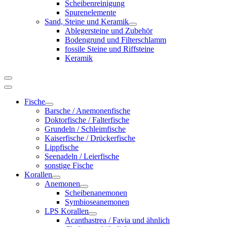
Scheibenreinigung
Spurenelemente
Sand, Steine und Keramik
Ablegersteine und Zubehör
Bodengrund und Filterschlamm
fossile Steine und Riffsteine
Keramik
Fische
Barsche / Anemonenfische
Doktorfische / Falterfische
Grundeln / Schleimfische
Kaiserfische / Drückerfische
Lippfische
Seenadeln / Leierfische
sonstige Fische
Korallen
Anemonen
Scheibenanemonen
Symbioseanemonen
LPS Korallen
Acanthastrea / Favia und ähnlich