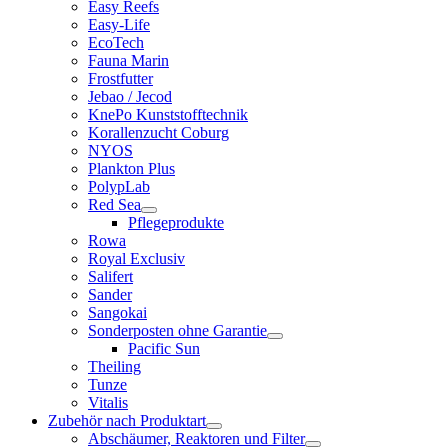
Easy Reefs
Easy-Life
EcoTech
Fauna Marin
Frostfutter
Jebao / Jecod
KnePo Kunststofftechnik
Korallenzucht Coburg
NYOS
Plankton Plus
PolypLab
Red Sea
Pflegeprodukte
Rowa
Royal Exclusiv
Salifert
Sander
Sangokai
Sonderposten ohne Garantie
Pacific Sun
Theiling
Tunze
Vitalis
Zubehör nach Produktart
Abschäumer, Reaktoren und Filter