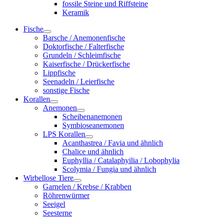
fossile Steine und Riffsteine
Keramik
Fische
Barsche / Anemonenfische
Doktorfische / Falterfische
Grundeln / Schleimfische
Kaiserfische / Drückerfische
Lippfische
Seenadeln / Leierfische
sonstige Fische
Korallen
Anemonen
Scheibenanemonen
Symbioseanemonen
LPS Korallen
Acanthastrea / Favia und ähnlich
Chalice und ähnlich
Euphyllia / Catalaphyilia / Lobophylia
Scolymia / Fungia und ähnlich
Wirbellose Tiere
Garnelen / Krebse / Krabben
Röhrenwürmer
Seeigel
Seesterne