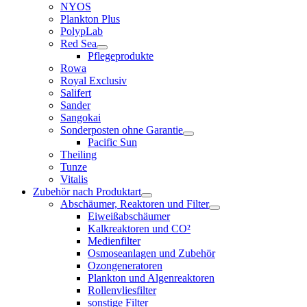
NYOS
Plankton Plus
PolypLab
Red Sea
Pflegeprodukte
Rowa
Royal Exclusiv
Salifert
Sander
Sangokai
Sonderposten ohne Garantie
Pacific Sun
Theiling
Tunze
Vitalis
Zubehör nach Produktart
Abschäumer, Reaktoren und Filter
Eiweißabschäumer
Kalkreaktoren und CO²
Medienfilter
Osmoseanlagen und Zubehör
Ozongeneratoren
Plankton und Algenreaktoren
Rollenvliesfilter
sonstige Filter