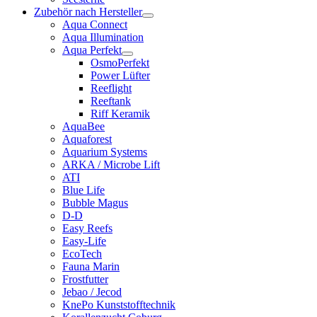
Zubehör nach Hersteller
Aqua Connect
Aqua Illumination
Aqua Perfekt
OsmoPerfekt
Power Lüfter
Reeflight
Reeftank
Riff Keramik
AquaBee
Aquaforest
Aquarium Systems
ARKA / Microbe Lift
ATI
Blue Life
Bubble Magus
D-D
Easy Reefs
Easy-Life
EcoTech
Fauna Marin
Frostfutter
Jebao / Jecod
KnePo Kunststofftechnik