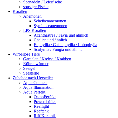
Seenadeln / Leierfische
sonstige Fische
Korallen
Anemonen
Scheibenanemonen
Symbioseanemonen
LPS Korallen
Acanthastrea / Favia und ähnlich
Chalice und ähnlich
Euphyllia / Catalaphyilia / Lobophylia
Scolymia / Fungia und ähnlich
Wirbellose Tiere
Garnelen / Krebse / Krabben
Röhrenwürmer
Seeigel
Seesterne
Zubehör nach Hersteller
Aqua Connect
Aqua Illumination
Aqua Perfekt
OsmoPerfekt
Power Lüfter
Reeflight
Reeftank
Riff Keramik