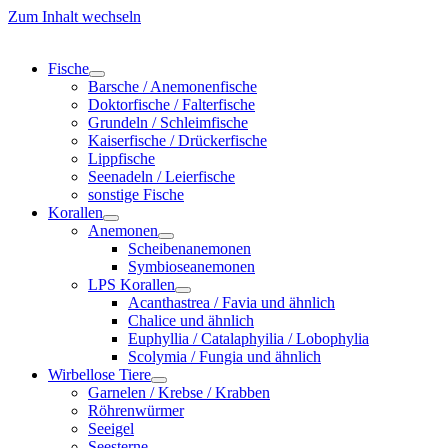
Zum Inhalt wechseln
Fische
Barsche / Anemonenfische
Doktorfische / Falterfische
Grundeln / Schleimfische
Kaiserfische / Drückerfische
Lippfische
Seenadeln / Leierfische
sonstige Fische
Korallen
Anemonen
Scheibenanemonen
Symbioseanemonen
LPS Korallen
Acanthastrea / Favia und ähnlich
Chalice und ähnlich
Euphyllia / Catalaphyilia / Lobophylia
Scolymia / Fungia und ähnlich
Wirbellose Tiere
Garnelen / Krebse / Krabben
Röhrenwürmer
Seeigel
Seesterne