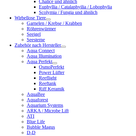
Chalice und ähnlich
Euphyllia / Catalaphyilia / Lobophylia
Scolymia / Fungia und ähnlich
Wirbellose Tiere
Garnelen / Krebse / Krabben
Röhrenwürmer
Seeigel
Seesterne
Zubehör nach Hersteller
Aqua Connect
Aqua Illumination
Aqua Perfekt
OsmoPerfekt
Power Lüfter
Reeflight
Reeftank
Riff Keramik
AquaBee
Aquaforest
Aquarium Systems
ARKA / Microbe Lift
ATI
Blue Life
Bubble Magus
D-D