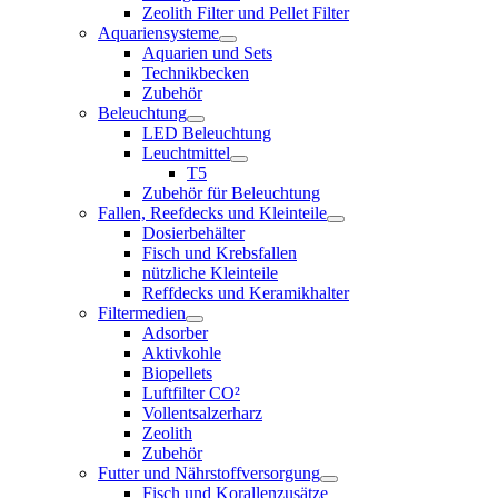
Zeolith Filter und Pellet Filter
Aquariensysteme
Aquarien und Sets
Technikbecken
Zubehör
Beleuchtung
LED Beleuchtung
Leuchtmittel
T5
Zubehör für Beleuchtung
Fallen, Reefdecks und Kleinteile
Dosierbehälter
Fisch und Krebsfallen
nützliche Kleinteile
Reffdecks und Keramikhalter
Filtermedien
Adsorber
Aktivkohle
Biopellets
Luftfilter CO²
Vollentsalzerharz
Zeolith
Zubehör
Futter und Nährstoffversorgung
Fisch und Korallenzusätze