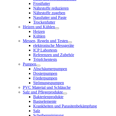
Frostfutter
Nährstoffe reduzieren
Nährstoffe zugeben
Nassfutter und Paste
Trockenfutter
Heizen und Kühlen
Heizen
Kühlen
Messen, Regeln und Testen
elektronische Messgeräte
ICP Labortests
Referenzen und Zubehör
Tröpfchentests
Pumpen
Abschäumerpumpen
Dosierpumpen
Förderpumpen
Strömungspumpen
PVC Material und Schläuche
Salz und Pflegeprodukte
Bakterienprodukte
Basiselemente
Krankheiten und Parasitenbekämpfung
Salz
Scheibenreinigung