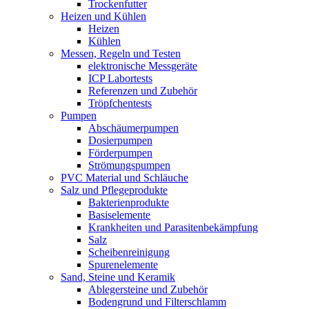
Trockenfutter
Heizen und Kühlen
Heizen
Kühlen
Messen, Regeln und Testen
elektronische Messgeräte
ICP Labortests
Referenzen und Zubehör
Tröpfchentests
Pumpen
Abschäumerpumpen
Dosierpumpen
Förderpumpen
Strömungspumpen
PVC Material und Schläuche
Salz und Pflegeprodukte
Bakterienprodukte
Basiselemente
Krankheiten und Parasitenbekämpfung
Salz
Scheibenreinigung
Spurenelemente
Sand, Steine und Keramik
Ablegersteine und Zubehör
Bodengrund und Filterschlamm