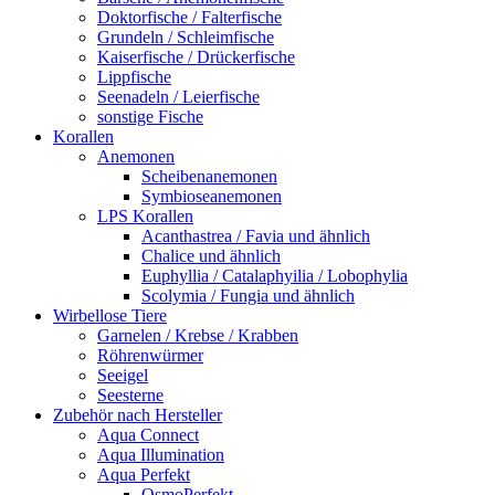
Doktorfische / Falterfische
Grundeln / Schleimfische
Kaiserfische / Drückerfische
Lippfische
Seenadeln / Leierfische
sonstige Fische
Korallen
Anemonen
Scheibenanemonen
Symbioseanemonen
LPS Korallen
Acanthastrea / Favia und ähnlich
Chalice und ähnlich
Euphyllia / Catalaphyilia / Lobophylia
Scolymia / Fungia und ähnlich
Wirbellose Tiere
Garnelen / Krebse / Krabben
Röhrenwürmer
Seeigel
Seesterne
Zubehör nach Hersteller
Aqua Connect
Aqua Illumination
Aqua Perfekt
OsmoPerfekt