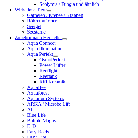
Scolymia / Fungia und ähnlich
Wirbellose Tiere
Garnelen / Krebse / Krabben
Röhrenwürmer
Seeigel
Seesterne
Zubehör nach Hersteller
Aqua Connect
Aqua Illumination
Aqua Perfekt
OsmoPerfekt
Power Lüfter
Reeflight
Reeftank
Riff Keramik
AquaBee
Aquaforest
Aquarium Systems
ARKA / Microbe Lift
ATI
Blue Life
Bubble Magus
D-D
Easy Reefs
Easy-Life