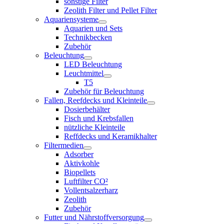
sonstige Filter
Zeolith Filter und Pellet Filter
Aquariensysteme
Aquarien und Sets
Technikbecken
Zubehör
Beleuchtung
LED Beleuchtung
Leuchtmittel
T5
Zubehör für Beleuchtung
Fallen, Reefdecks und Kleinteile
Dosierbehälter
Fisch und Krebsfallen
nützliche Kleinteile
Reffdecks und Keramikhalter
Filtermedien
Adsorber
Aktivkohle
Biopellets
Luftfilter CO²
Vollentsalzerharz
Zeolith
Zubehör
Futter und Nährstoffversorgung