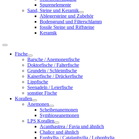
Spurenelemente
Sand, Steine und Keramik
Ablegersteine und Zubehör
Bodengrund und Filterschlamm
fossile Steine und Riffsteine
Keramik
Fische
Barsche / Anemonenfische
Doktorfische / Falterfische
Grundeln / Schleimfische
Kaiserfische / Drückerfische
Lippfische
Seenadeln / Leierfische
sonstige Fische
Korallen
Anemonen
Scheibenanemonen
Symbioseanemonen
LPS Korallen
Acanthastrea / Favia und ähnlich
Chalice und ähnlich
Euphyllia / Catalaphyilia / Lobophylia