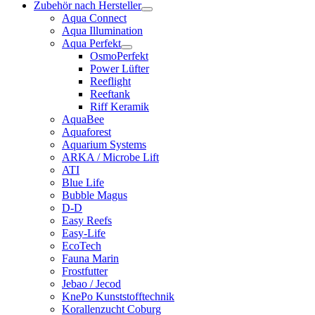
Zubehör nach Hersteller
Aqua Connect
Aqua Illumination
Aqua Perfekt
OsmoPerfekt
Power Lüfter
Reeflight
Reeftank
Riff Keramik
AquaBee
Aquaforest
Aquarium Systems
ARKA / Microbe Lift
ATI
Blue Life
Bubble Magus
D-D
Easy Reefs
Easy-Life
EcoTech
Fauna Marin
Frostfutter
Jebao / Jecod
KnePo Kunststofftechnik
Korallenzucht Coburg