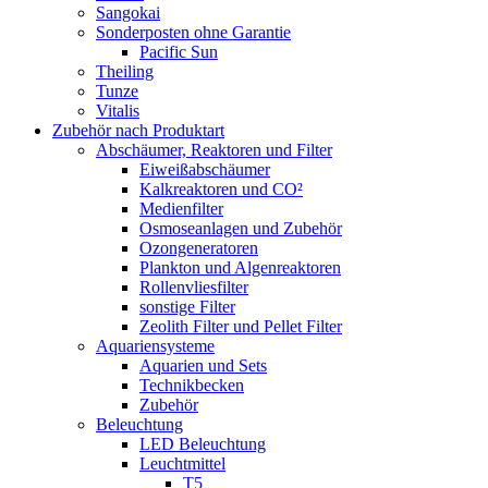
Sangokai
Sonderposten ohne Garantie
Pacific Sun
Theiling
Tunze
Vitalis
Zubehör nach Produktart
Abschäumer, Reaktoren und Filter
Eiweißabschäumer
Kalkreaktoren und CO²
Medienfilter
Osmoseanlagen und Zubehör
Ozongeneratoren
Plankton und Algenreaktoren
Rollenvliesfilter
sonstige Filter
Zeolith Filter und Pellet Filter
Aquariensysteme
Aquarien und Sets
Technikbecken
Zubehör
Beleuchtung
LED Beleuchtung
Leuchtmittel
T5