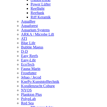
Power Lüfter
Reeflight
Reeftank
Riff Keramik
AquaBee
Aquaforest
Aquarium Systems
ARKA / Microbe Lift
ATI
Blue Life
Bubble Magus
D-D
Easy Reefs
Easy-Life
EcoTech
Fauna Marin
Frostfutter
Jebao / Jecod
KnePo Kunststofftechnik
Korallenzucht Coburg
NYOS
Plankton Plus
PolypLab
Red Sea