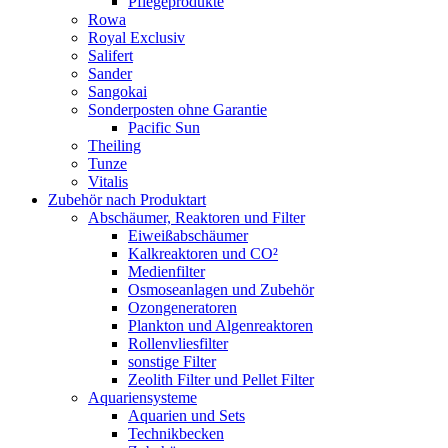
Pflegeprodukte
Rowa
Royal Exclusiv
Salifert
Sander
Sangokai
Sonderposten ohne Garantie
Pacific Sun
Theiling
Tunze
Vitalis
Zubehör nach Produktart
Abschäumer, Reaktoren und Filter
Eiweißabschäumer
Kalkreaktoren und CO²
Medienfilter
Osmoseanlagen und Zubehör
Ozongeneratoren
Plankton und Algenreaktoren
Rollenvliesfilter
sonstige Filter
Zeolith Filter und Pellet Filter
Aquariensysteme
Aquarien und Sets
Technikbecken