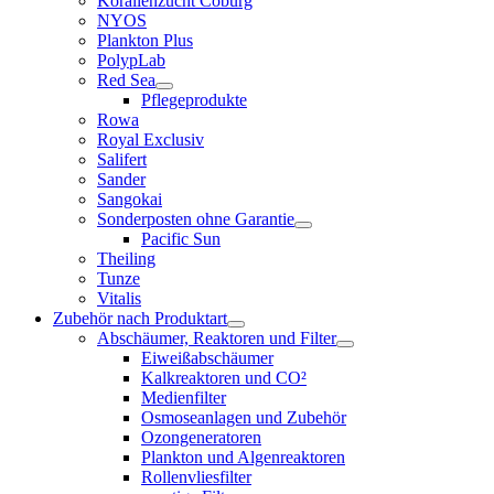
Korallenzucht Coburg
NYOS
Plankton Plus
PolypLab
Red Sea
Pflegeprodukte
Rowa
Royal Exclusiv
Salifert
Sander
Sangokai
Sonderposten ohne Garantie
Pacific Sun
Theiling
Tunze
Vitalis
Zubehör nach Produktart
Abschäumer, Reaktoren und Filter
Eiweißabschäumer
Kalkreaktoren und CO²
Medienfilter
Osmoseanlagen und Zubehör
Ozongeneratoren
Plankton und Algenreaktoren
Rollenvliesfilter