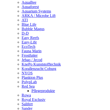
AquaBee
Aquaforest
Aquarium Systems
ARKA / Microbe Lift
ATI
Blue Life
Bubble Magus
D-D
Easy Reefs
Easy-Life
EcoTech
Fauna Marin
Frostfutter
Jebao / Jecod
KnePo Kunststofftechnik
Korallenzucht Coburg
NYOS
Plankton Plus
PolypLab
Red Sea
Pflegeprodukte
Rowa
Royal Exclusiv
Salifert
Sander