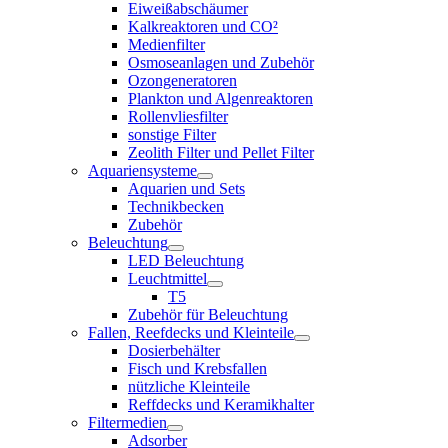
Eiweißabschäumer
Kalkreaktoren und CO²
Medienfilter
Osmoseanlagen und Zubehör
Ozongeneratoren
Plankton und Algenreaktoren
Rollenvliesfilter
sonstige Filter
Zeolith Filter und Pellet Filter
Aquariensysteme
Aquarien und Sets
Technikbecken
Zubehör
Beleuchtung
LED Beleuchtung
Leuchtmittel
T5
Zubehör für Beleuchtung
Fallen, Reefdecks und Kleinteile
Dosierbehälter
Fisch und Krebsfallen
nützliche Kleinteile
Reffdecks und Keramikhalter
Filtermedien
Adsorber