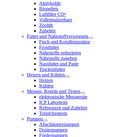
Aktivkohle
Biopellets
Luftfilter CO²
Vollentsalzerharz
Zeolith
Zubehör
Futter und Nährstoffversorgung
Fisch und Korallenzusätze
Frostfutter
Nährstoffe reduzieren
Nährstoffe zugeben
Nassfutter und Paste
Trockenfutter
Heizen und Kühlen
Heizen
Kühlen
Messen, Regeln und Testen
elektronische Messgeräte
ICP Labortests
Referenzen und Zubehör
Tröpfchentests
Pumpen
Abschäumerpumpen
Dosierpumpen
Förderpumpen