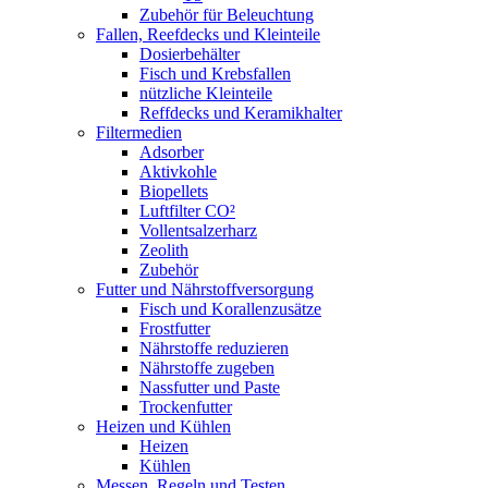
Zubehör für Beleuchtung
Fallen, Reefdecks und Kleinteile
Dosierbehälter
Fisch und Krebsfallen
nützliche Kleinteile
Reffdecks und Keramikhalter
Filtermedien
Adsorber
Aktivkohle
Biopellets
Luftfilter CO²
Vollentsalzerharz
Zeolith
Zubehör
Futter und Nährstoffversorgung
Fisch und Korallenzusätze
Frostfutter
Nährstoffe reduzieren
Nährstoffe zugeben
Nassfutter und Paste
Trockenfutter
Heizen und Kühlen
Heizen
Kühlen
Messen, Regeln und Testen