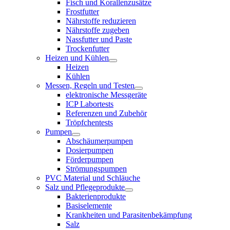
Fisch und Korallenzusätze
Frostfutter
Nährstoffe reduzieren
Nährstoffe zugeben
Nassfutter und Paste
Trockenfutter
Heizen und Kühlen
Heizen
Kühlen
Messen, Regeln und Testen
elektronische Messgeräte
ICP Labortests
Referenzen und Zubehör
Tröpfchentests
Pumpen
Abschäumerpumpen
Dosierpumpen
Förderpumpen
Strömungspumpen
PVC Material und Schläuche
Salz und Pflegeprodukte
Bakterienprodukte
Basiselemente
Krankheiten und Parasitenbekämpfung
Salz