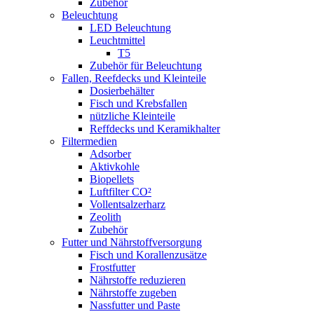
Zubehör
Beleuchtung
LED Beleuchtung
Leuchtmittel
T5
Zubehör für Beleuchtung
Fallen, Reefdecks und Kleinteile
Dosierbehälter
Fisch und Krebsfallen
nützliche Kleinteile
Reffdecks und Keramikhalter
Filtermedien
Adsorber
Aktivkohle
Biopellets
Luftfilter CO²
Vollentsalzerharz
Zeolith
Zubehör
Futter und Nährstoffversorgung
Fisch und Korallenzusätze
Frostfutter
Nährstoffe reduzieren
Nährstoffe zugeben
Nassfutter und Paste