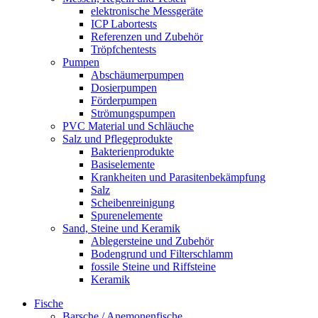
elektronische Messgeräte
ICP Labortests
Referenzen und Zubehör
Tröpfchentests
Pumpen
Abschäumerpumpen
Dosierpumpen
Förderpumpen
Strömungspumpen
PVC Material und Schläuche
Salz und Pflegeprodukte
Bakterienprodukte
Basiselemente
Krankheiten und Parasitenbekämpfung
Salz
Scheibenreinigung
Spurenelemente
Sand, Steine und Keramik
Ablegersteine und Zubehör
Bodengrund und Filterschlamm
fossile Steine und Riffsteine
Keramik
Fische
Barsche / Anemonenfische