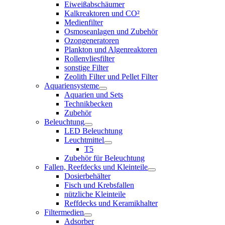
Eiweißabschäumer
Kalkreaktoren und CO²
Medienfilter
Osmoseanlagen und Zubehör
Ozongeneratoren
Plankton und Algenreaktoren
Rollenvliesfilter
sonstige Filter
Zeolith Filter und Pellet Filter
Aquariensysteme
Aquarien und Sets
Technikbecken
Zubehör
Beleuchtung
LED Beleuchtung
Leuchtmittel
T5
Zubehör für Beleuchtung
Fallen, Reefdecks und Kleinteile
Dosierbehälter
Fisch und Krebsfallen
nützliche Kleinteile
Reffdecks und Keramikhalter
Filtermedien
Adsorber