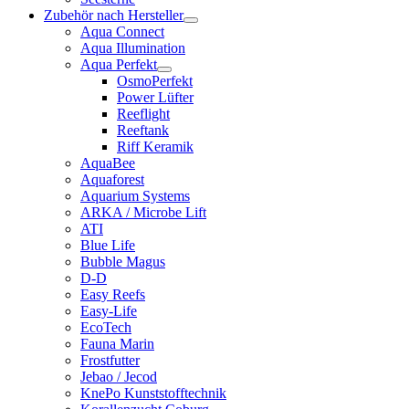
Zubehör nach Hersteller
Aqua Connect
Aqua Illumination
Aqua Perfekt
OsmoPerfekt
Power Lüfter
Reeflight
Reeftank
Riff Keramik
AquaBee
Aquaforest
Aquarium Systems
ARKA / Microbe Lift
ATI
Blue Life
Bubble Magus
D-D
Easy Reefs
Easy-Life
EcoTech
Fauna Marin
Frostfutter
Jebao / Jecod
KnePo Kunststofftechnik