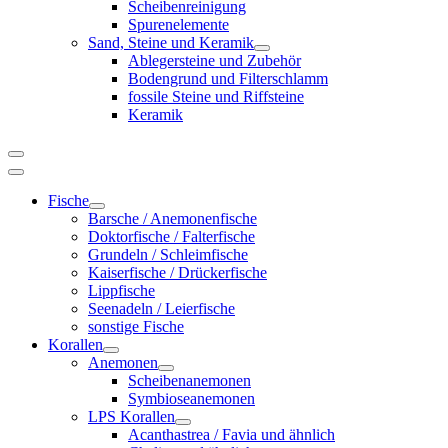
Scheibenreinigung
Spurenelemente
Sand, Steine und Keramik
Ablegersteine und Zubehör
Bodengrund und Filterschlamm
fossile Steine und Riffsteine
Keramik
Fische
Barsche / Anemonenfische
Doktorfische / Falterfische
Grundeln / Schleimfische
Kaiserfische / Drückerfische
Lippfische
Seenadeln / Leierfische
sonstige Fische
Korallen
Anemonen
Scheibenanemonen
Symbioseanemonen
LPS Korallen
Acanthastrea / Favia und ähnlich