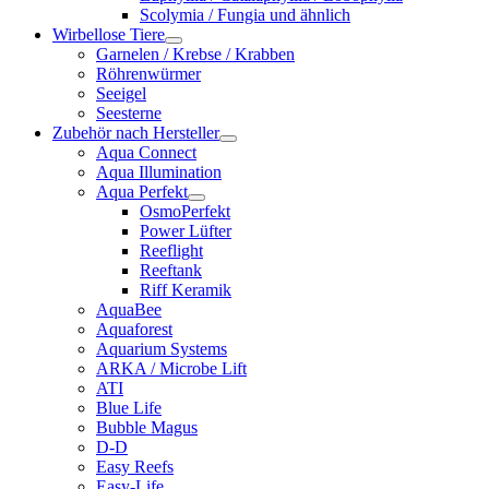
Scolymia / Fungia und ähnlich
Wirbellose Tiere
Garnelen / Krebse / Krabben
Röhrenwürmer
Seeigel
Seesterne
Zubehör nach Hersteller
Aqua Connect
Aqua Illumination
Aqua Perfekt
OsmoPerfekt
Power Lüfter
Reeflight
Reeftank
Riff Keramik
AquaBee
Aquaforest
Aquarium Systems
ARKA / Microbe Lift
ATI
Blue Life
Bubble Magus
D-D
Easy Reefs
Easy-Life