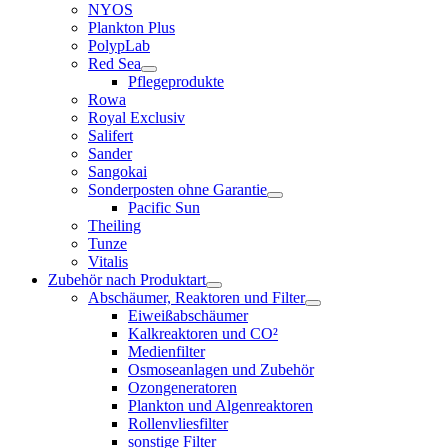
NYOS
Plankton Plus
PolypLab
Red Sea
Pflegeprodukte
Rowa
Royal Exclusiv
Salifert
Sander
Sangokai
Sonderposten ohne Garantie
Pacific Sun
Theiling
Tunze
Vitalis
Zubehör nach Produktart
Abschäumer, Reaktoren und Filter
Eiweißabschäumer
Kalkreaktoren und CO²
Medienfilter
Osmoseanlagen und Zubehör
Ozongeneratoren
Plankton und Algenreaktoren
Rollenvliesfilter
sonstige Filter