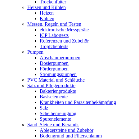
Trockenfutter
Heizen und Kühlen
Heizen
Kühlen
Messen, Regeln und Testen
elektronische Messgeräte
ICP Labortests
Referenzen und Zubehör
Tröpfchentests
Pumpen
Abschäumerpumpen
Dosierpumpen
Förderpumpen
Strömungspumpen
PVC Material und Schläuche
Salz und Pflegeprodukte
Bakterienprodukte
Basiselemente
Krankheiten und Parasitenbekämpfung
Salz
Scheibenreinigung
Spurenelemente
Sand, Steine und Keramik
Ablegersteine und Zubehör
Bodengrund und Filterschlamm