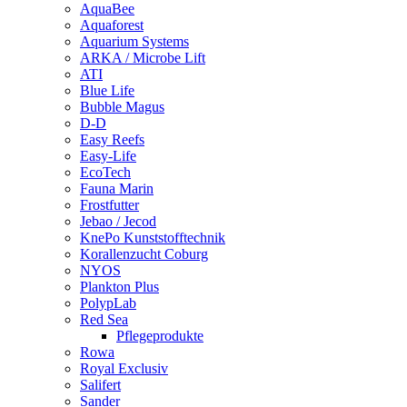
AquaBee
Aquaforest
Aquarium Systems
ARKA / Microbe Lift
ATI
Blue Life
Bubble Magus
D-D
Easy Reefs
Easy-Life
EcoTech
Fauna Marin
Frostfutter
Jebao / Jecod
KnePo Kunststofftechnik
Korallenzucht Coburg
NYOS
Plankton Plus
PolypLab
Red Sea
Pflegeprodukte
Rowa
Royal Exclusiv
Salifert
Sander