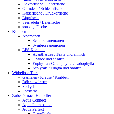
Doktorfische / Falterfische
Grundeln / Schleimfische
Kaiserfische / Drückerfische
Lippfische
Seenadeln / Leierfische
sonstige Fische
Korallen
Anemonen
Scheibenanemonen
Symbioseanemonen
LPS Korallen
Acanthastrea / Favia und ähnlich
Chalice und ähnlich
Euphyllia / Catalaphyilia / Lobophylia
Scolymia / Fungia und ähnlich
Wirbellose Tiere
Garnelen / Krebse / Krabben
Röhrenwürmer
Seeigel
Seesterne
Zubehör nach Hersteller
Aqua Connect
Aqua Illumination
Aqua Perfekt
OsmoPerfekt