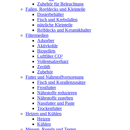
Zubehör für Beleuchtung
Fallen, Reefdecks und Kleinteile
Dosierbehälter
Fisch und Krebsfallen
nützliche Kleinteile
Reffdecks und Keramikhalter
Filtermedien
Adsorber
Aktivkohle
Biopellets
Luftfilter CO²
Vollentsalzerharz
Zeolith
Zubehör
Futter und Nährstoffversorgung
Fisch und Korallenzusätze
Frostfutter
Nährstoffe reduzieren
Nährstoffe zugeben
Nassfutter und Paste
Trockenfutter
Heizen und Kühlen
Heizen
Kühlen
Messen, Regeln und Testen