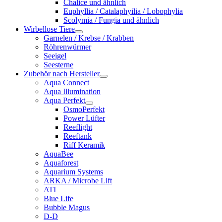
Chalice und ähnlich
Euphyllia / Catalaphyilia / Lobophylia
Scolymia / Fungia und ähnlich
Wirbellose Tiere
Garnelen / Krebse / Krabben
Röhrenwürmer
Seeigel
Seesterne
Zubehör nach Hersteller
Aqua Connect
Aqua Illumination
Aqua Perfekt
OsmoPerfekt
Power Lüfter
Reeflight
Reeftank
Riff Keramik
AquaBee
Aquaforest
Aquarium Systems
ARKA / Microbe Lift
ATI
Blue Life
Bubble Magus
D-D