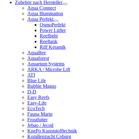
Zubehör nach Hersteller
Aqua Connect
Aqua Illumination
Aqua Perfekt
OsmoPerfekt
Power Lüfter
Reeflight
Reeftank
Riff Keramik
AquaBee
Aquaforest
Aquarium Systems
ARKA / Microbe Lift
ATI
Blue Life
Bubble Magus
D-D
Easy Reefs
Easy-Life
EcoTech
Fauna Marin
Frostfutter
Jebao / Jecod
KnePo Kunststofftechnik
Korallenzucht Coburg