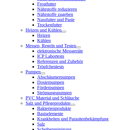
Frostfutter
Nährstoffe reduzieren
Nährstoffe zugeben
Nassfutter und Paste
Trockenfutter
Heizen und Kühlen
Heizen
Kühlen
Messen, Regeln und Testen
elektronische Messgeräte
ICP Labortests
Referenzen und Zubehör
Tröpfchentests
Pumpen
Abschäumerpumpen
Dosierpumpen
Förderpumpen
Strömungspumpen
PVC Material und Schläuche
Salz und Pflegeprodukte
Bakterienprodukte
Basiselemente
Krankheiten und Parasitenbekämpfung
Salz
Scheibenreinigung