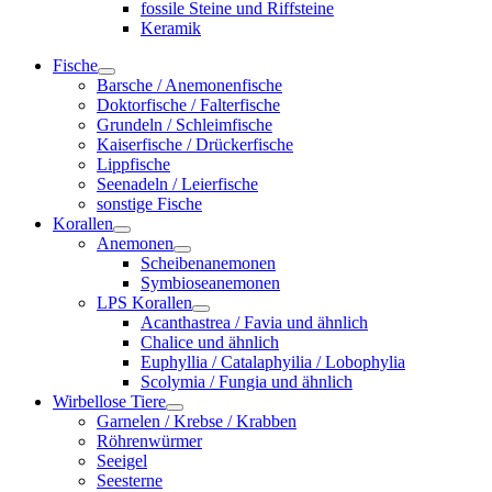
fossile Steine und Riffsteine
Keramik
Fische
Barsche / Anemonenfische
Doktorfische / Falterfische
Grundeln / Schleimfische
Kaiserfische / Drückerfische
Lippfische
Seenadeln / Leierfische
sonstige Fische
Korallen
Anemonen
Scheibenanemonen
Symbioseanemonen
LPS Korallen
Acanthastrea / Favia und ähnlich
Chalice und ähnlich
Euphyllia / Catalaphyilia / Lobophylia
Scolymia / Fungia und ähnlich
Wirbellose Tiere
Garnelen / Krebse / Krabben
Röhrenwürmer
Seeigel
Seesterne