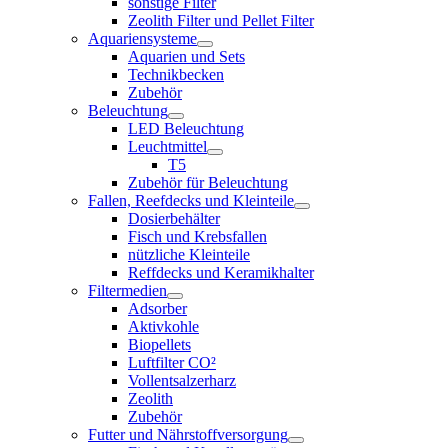
sonstige Filter
Zeolith Filter und Pellet Filter
Aquariensysteme
Aquarien und Sets
Technikbecken
Zubehör
Beleuchtung
LED Beleuchtung
Leuchtmittel
T5
Zubehör für Beleuchtung
Fallen, Reefdecks und Kleinteile
Dosierbehälter
Fisch und Krebsfallen
nützliche Kleinteile
Reffdecks und Keramikhalter
Filtermedien
Adsorber
Aktivkohle
Biopellets
Luftfilter CO²
Vollentsalzerharz
Zeolith
Zubehör
Futter und Nährstoffversorgung