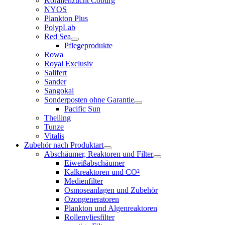
Korallenzucht Coburg
NYOS
Plankton Plus
PolypLab
Red Sea
Pflegeprodukte
Rowa
Royal Exclusiv
Salifert
Sander
Sangokai
Sonderposten ohne Garantie
Pacific Sun
Theiling
Tunze
Vitalis
Zubehör nach Produktart
Abschäumer, Reaktoren und Filter
Eiweißabschäumer
Kalkreaktoren und CO²
Medienfilter
Osmoseanlagen und Zubehör
Ozongeneratoren
Plankton und Algenreaktoren
Rollenvliesfilter