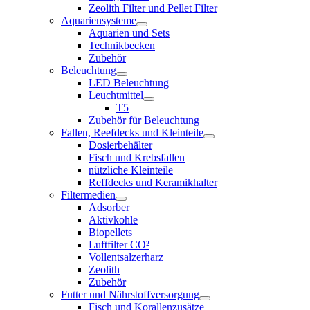
Zeolith Filter und Pellet Filter
Aquariensysteme
Aquarien und Sets
Technikbecken
Zubehör
Beleuchtung
LED Beleuchtung
Leuchtmittel
T5
Zubehör für Beleuchtung
Fallen, Reefdecks und Kleinteile
Dosierbehälter
Fisch und Krebsfallen
nützliche Kleinteile
Reffdecks und Keramikhalter
Filtermedien
Adsorber
Aktivkohle
Biopellets
Luftfilter CO²
Vollentsalzerharz
Zeolith
Zubehör
Futter und Nährstoffversorgung
Fisch und Korallenzusätze