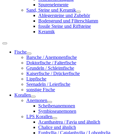
Spurenelemente
Sand, Steine und Keramik
Ablegersteine und Zubehör
Bodengrund und Filterschlamm
fossile Steine und Riffsteine
Keramik
Fische
Barsche / Anemonenfische
Doktorfische / Falterfische
Grundeln / Schleimfische
Kaiserfische / Drückerfische
Lippfische
Seenadeln / Leierfische
sonstige Fische
Korallen
Anemonen
Scheibenanemonen
Symbioseanemonen
LPS Korallen
Acanthastrea / Favia und ähnlich
Chalice und ähnlich
Euphyllia / Catalaphyilia / Lobophylia