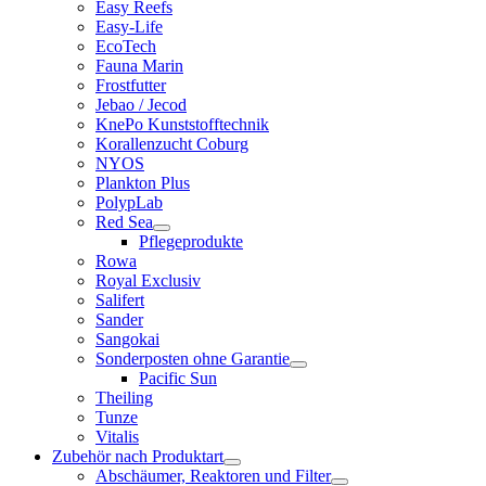
Easy Reefs
Easy-Life
EcoTech
Fauna Marin
Frostfutter
Jebao / Jecod
KnePo Kunststofftechnik
Korallenzucht Coburg
NYOS
Plankton Plus
PolypLab
Red Sea
Pflegeprodukte
Rowa
Royal Exclusiv
Salifert
Sander
Sangokai
Sonderposten ohne Garantie
Pacific Sun
Theiling
Tunze
Vitalis
Zubehör nach Produktart
Abschäumer, Reaktoren und Filter