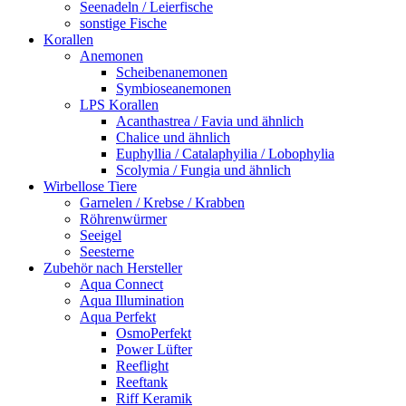
Seenadeln / Leierfische
sonstige Fische
Korallen
Anemonen
Scheibenanemonen
Symbioseanemonen
LPS Korallen
Acanthastrea / Favia und ähnlich
Chalice und ähnlich
Euphyllia / Catalaphyilia / Lobophylia
Scolymia / Fungia und ähnlich
Wirbellose Tiere
Garnelen / Krebse / Krabben
Röhrenwürmer
Seeigel
Seesterne
Zubehör nach Hersteller
Aqua Connect
Aqua Illumination
Aqua Perfekt
OsmoPerfekt
Power Lüfter
Reeflight
Reeftank
Riff Keramik