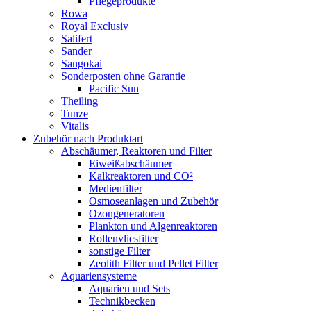
Pflegeprodukte
Rowa
Royal Exclusiv
Salifert
Sander
Sangokai
Sonderposten ohne Garantie
Pacific Sun
Theiling
Tunze
Vitalis
Zubehör nach Produktart
Abschäumer, Reaktoren und Filter
Eiweißabschäumer
Kalkreaktoren und CO²
Medienfilter
Osmoseanlagen und Zubehör
Ozongeneratoren
Plankton und Algenreaktoren
Rollenvliesfilter
sonstige Filter
Zeolith Filter und Pellet Filter
Aquariensysteme
Aquarien und Sets
Technikbecken