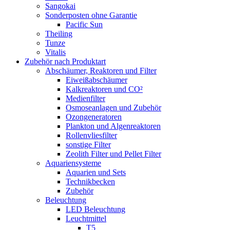
Sangokai
Sonderposten ohne Garantie
Pacific Sun
Theiling
Tunze
Vitalis
Zubehör nach Produktart
Abschäumer, Reaktoren und Filter
Eiweißabschäumer
Kalkreaktoren und CO²
Medienfilter
Osmoseanlagen und Zubehör
Ozongeneratoren
Plankton und Algenreaktoren
Rollenvliesfilter
sonstige Filter
Zeolith Filter und Pellet Filter
Aquariensysteme
Aquarien und Sets
Technikbecken
Zubehör
Beleuchtung
LED Beleuchtung
Leuchtmittel
T5