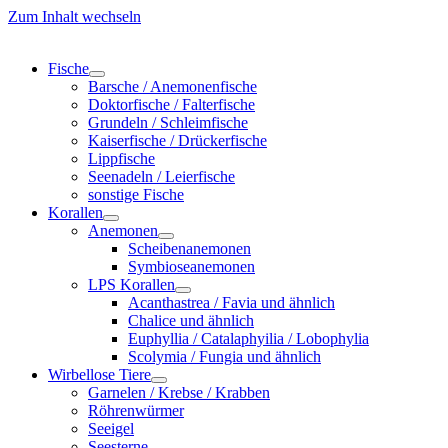
Zum Inhalt wechseln
Fische
Barsche / Anemonenfische
Doktorfische / Falterfische
Grundeln / Schleimfische
Kaiserfische / Drückerfische
Lippfische
Seenadeln / Leierfische
sonstige Fische
Korallen
Anemonen
Scheibenanemonen
Symbioseanemonen
LPS Korallen
Acanthastrea / Favia und ähnlich
Chalice und ähnlich
Euphyllia / Catalaphyilia / Lobophylia
Scolymia / Fungia und ähnlich
Wirbellose Tiere
Garnelen / Krebse / Krabben
Röhrenwürmer
Seeigel
Seesterne