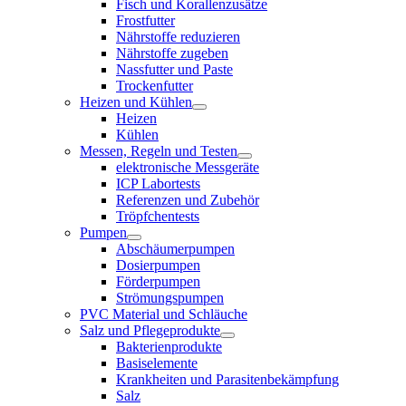
Fisch und Korallenzusätze
Frostfutter
Nährstoffe reduzieren
Nährstoffe zugeben
Nassfutter und Paste
Trockenfutter
Heizen und Kühlen
Heizen
Kühlen
Messen, Regeln und Testen
elektronische Messgeräte
ICP Labortests
Referenzen und Zubehör
Tröpfchentests
Pumpen
Abschäumerpumpen
Dosierpumpen
Förderpumpen
Strömungspumpen
PVC Material und Schläuche
Salz und Pflegeprodukte
Bakterienprodukte
Basiselemente
Krankheiten und Parasitenbekämpfung
Salz