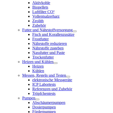
Aktivkohle
Biopellets
Luftfilter CO²
Vollentsalzerharz
Zeolith
Zubehör
Futter und Nährstoffversorgung
Fisch und Korallenzusätze
Frostfutter
Nährstoffe reduzieren
Nährstoffe zugeben
Nassfutter und Paste
Trockenfutter
Heizen und Kühlen
Heizen
Kühlen
Messen, Regeln und Testen
elektronische Messgeräte
ICP Labortests
Referenzen und Zubehör
Tröpfchentests
Pumpen
Abschäumerpumpen
Dosierpumpen
Förderpumpen