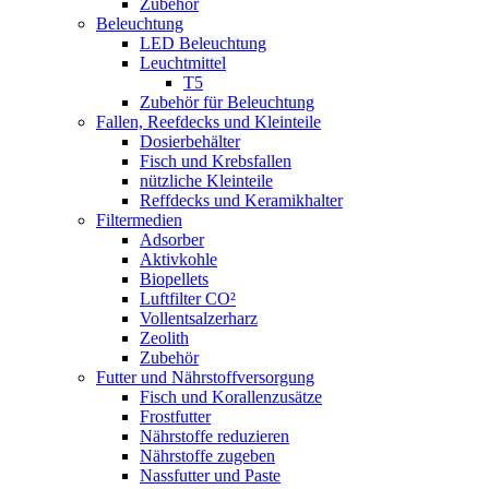
Zubehör
Beleuchtung
LED Beleuchtung
Leuchtmittel
T5
Zubehör für Beleuchtung
Fallen, Reefdecks und Kleinteile
Dosierbehälter
Fisch und Krebsfallen
nützliche Kleinteile
Reffdecks und Keramikhalter
Filtermedien
Adsorber
Aktivkohle
Biopellets
Luftfilter CO²
Vollentsalzerharz
Zeolith
Zubehör
Futter und Nährstoffversorgung
Fisch und Korallenzusätze
Frostfutter
Nährstoffe reduzieren
Nährstoffe zugeben
Nassfutter und Paste