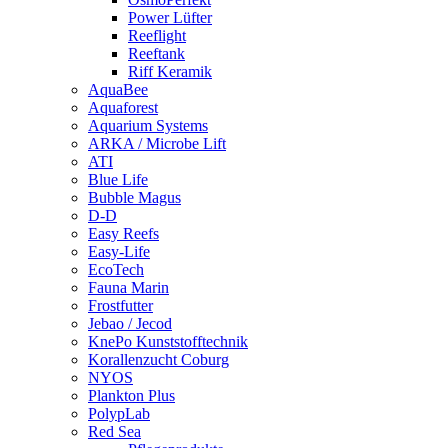
Power Lüfter
Reeflight
Reeftank
Riff Keramik
AquaBee
Aquaforest
Aquarium Systems
ARKA / Microbe Lift
ATI
Blue Life
Bubble Magus
D-D
Easy Reefs
Easy-Life
EcoTech
Fauna Marin
Frostfutter
Jebao / Jecod
KnePo Kunststofftechnik
Korallenzucht Coburg
NYOS
Plankton Plus
PolypLab
Red Sea