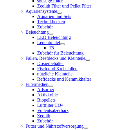
sonstige Filter
Zeolith Filter und Pellet Filter
Aquariensysteme
Aquarien und Sets
Technikbecken
Zubehör
Beleuchtung
LED Beleuchtung
Leuchtmittel
T5
Zubehör für Beleuchtung
Fallen, Reefdecks und Kleinteile
Dosierbehälter
Fisch und Krebsfallen
nützliche Kleinteile
Reffdecks und Keramikhalter
Filtermedien
Adsorber
Aktivkohle
Biopellets
Luftfilter CO²
Vollentsalzerharz
Zeolith
Zubehör
Futter und Nährstoffversorgung