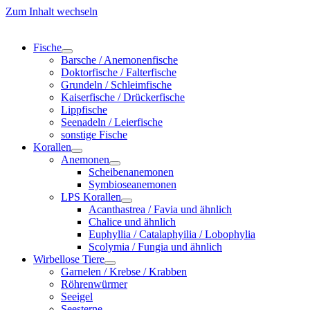
Zum Inhalt wechseln
Fische
Barsche / Anemonenfische
Doktorfische / Falterfische
Grundeln / Schleimfische
Kaiserfische / Drückerfische
Lippfische
Seenadeln / Leierfische
sonstige Fische
Korallen
Anemonen
Scheibenanemonen
Symbioseanemonen
LPS Korallen
Acanthastrea / Favia und ähnlich
Chalice und ähnlich
Euphyllia / Catalaphyilia / Lobophylia
Scolymia / Fungia und ähnlich
Wirbellose Tiere
Garnelen / Krebse / Krabben
Röhrenwürmer
Seeigel
Seesterne