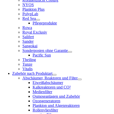
Korallenzucht Coburg
NYOS
Plankton Plus
PolypLab
Red Sea
Pflegeprodukte
Rowa
Royal Exclusiv
Salifert
Sander
Sangokai
Sonderposten ohne Garantie
Pacific Sun
Theiling
Tunze
Vitalis
Zubehör nach Produktart
Abschäumer, Reaktoren und Filter
Eiweißabschäumer
Kalkreaktoren und CO²
Medienfilter
Osmoseanlagen und Zubehör
Ozongeneratoren
Plankton und Algenreaktoren
Rollenvliesfilter