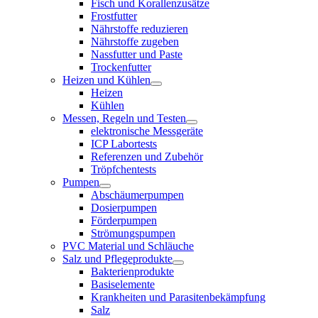
Fisch und Korallenzusätze
Frostfutter
Nährstoffe reduzieren
Nährstoffe zugeben
Nassfutter und Paste
Trockenfutter
Heizen und Kühlen
Heizen
Kühlen
Messen, Regeln und Testen
elektronische Messgeräte
ICP Labortests
Referenzen und Zubehör
Tröpfchentests
Pumpen
Abschäumerpumpen
Dosierpumpen
Förderpumpen
Strömungspumpen
PVC Material und Schläuche
Salz und Pflegeprodukte
Bakterienprodukte
Basiselemente
Krankheiten und Parasitenbekämpfung
Salz