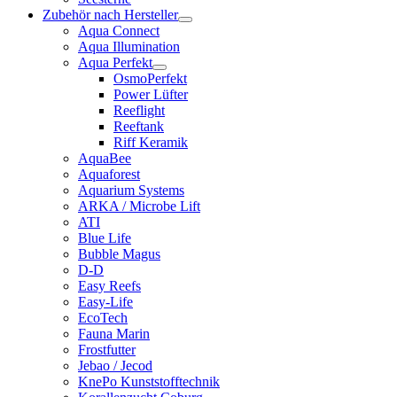
Zubehör nach Hersteller
Aqua Connect
Aqua Illumination
Aqua Perfekt
OsmoPerfekt
Power Lüfter
Reeflight
Reeftank
Riff Keramik
AquaBee
Aquaforest
Aquarium Systems
ARKA / Microbe Lift
ATI
Blue Life
Bubble Magus
D-D
Easy Reefs
Easy-Life
EcoTech
Fauna Marin
Frostfutter
Jebao / Jecod
KnePo Kunststofftechnik