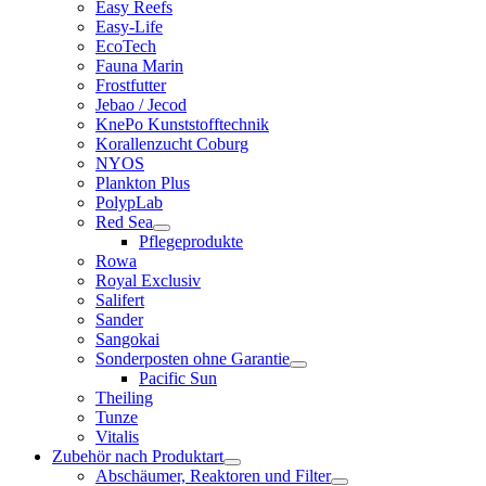
Easy Reefs
Easy-Life
EcoTech
Fauna Marin
Frostfutter
Jebao / Jecod
KnePo Kunststofftechnik
Korallenzucht Coburg
NYOS
Plankton Plus
PolypLab
Red Sea
Pflegeprodukte
Rowa
Royal Exclusiv
Salifert
Sander
Sangokai
Sonderposten ohne Garantie
Pacific Sun
Theiling
Tunze
Vitalis
Zubehör nach Produktart
Abschäumer, Reaktoren und Filter