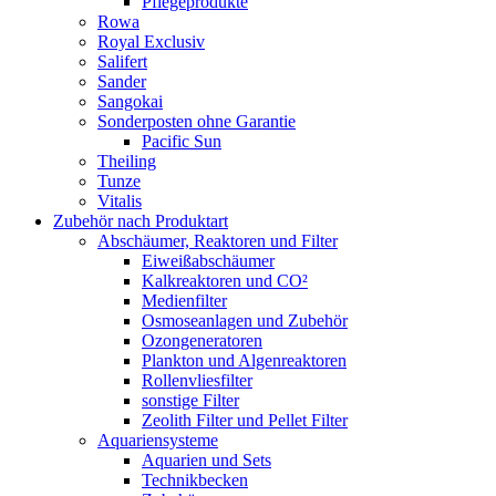
Pflegeprodukte
Rowa
Royal Exclusiv
Salifert
Sander
Sangokai
Sonderposten ohne Garantie
Pacific Sun
Theiling
Tunze
Vitalis
Zubehör nach Produktart
Abschäumer, Reaktoren und Filter
Eiweißabschäumer
Kalkreaktoren und CO²
Medienfilter
Osmoseanlagen und Zubehör
Ozongeneratoren
Plankton und Algenreaktoren
Rollenvliesfilter
sonstige Filter
Zeolith Filter und Pellet Filter
Aquariensysteme
Aquarien und Sets
Technikbecken