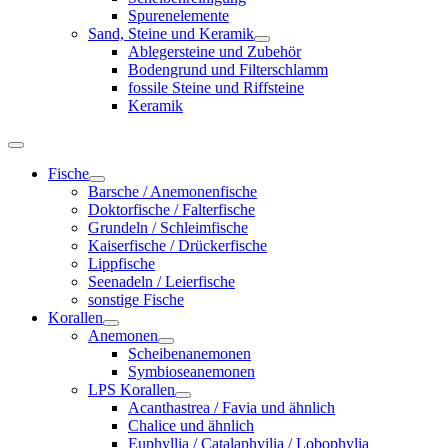
Spurenelemente
Sand, Steine und Keramik
Ablegersteine und Zubehör
Bodengrund und Filterschlamm
fossile Steine und Riffsteine
Keramik
Fische
Barsche / Anemonenfische
Doktorfische / Falterfische
Grundeln / Schleimfische
Kaiserfische / Drückerfische
Lippfische
Seenadeln / Leierfische
sonstige Fische
Korallen
Anemonen
Scheibenanemonen
Symbioseanemonen
LPS Korallen
Acanthastrea / Favia und ähnlich
Chalice und ähnlich
Euphyllia / Catalaphyilia / Lobophylia