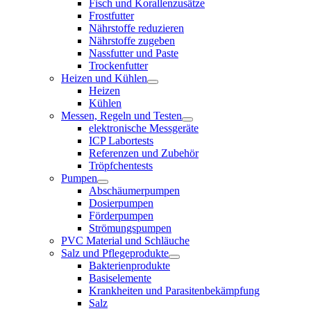
Fisch und Korallenzusätze
Frostfutter
Nährstoffe reduzieren
Nährstoffe zugeben
Nassfutter und Paste
Trockenfutter
Heizen und Kühlen
Heizen
Kühlen
Messen, Regeln und Testen
elektronische Messgeräte
ICP Labortests
Referenzen und Zubehör
Tröpfchentests
Pumpen
Abschäumerpumpen
Dosierpumpen
Förderpumpen
Strömungspumpen
PVC Material und Schläuche
Salz und Pflegeprodukte
Bakterienprodukte
Basiselemente
Krankheiten und Parasitenbekämpfung
Salz