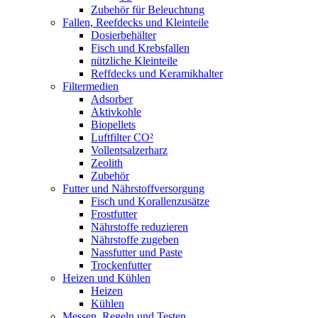
Zubehör für Beleuchtung
Fallen, Reefdecks und Kleinteile
Dosierbehälter
Fisch und Krebsfallen
nützliche Kleinteile
Reffdecks und Keramikhalter
Filtermedien
Adsorber
Aktivkohle
Biopellets
Luftfilter CO²
Vollentsalzerharz
Zeolith
Zubehör
Futter und Nährstoffversorgung
Fisch und Korallenzusätze
Frostfutter
Nährstoffe reduzieren
Nährstoffe zugeben
Nassfutter und Paste
Trockenfutter
Heizen und Kühlen
Heizen
Kühlen
Messen, Regeln und Testen