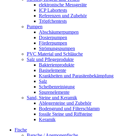
elektronische Messgeräte
ICP Labortests
Referenzen und Zubehör
Tröpfchentests
Pumpen
Abschäumerpumpen
Dosierpumpen
Förderpumpen
Strömungspumpen
PVC Material und Schläuche
Salz und Pflegeprodukte
Bakterienprodukte
Basiselemente
Krankheiten und Parasitenbekämpfung
Salz
Scheibenreinigung
Spurenelemente
Sand, Steine und Keramik
Ablegersteine und Zubehör
Bodengrund und Filterschlamm
fossile Steine und Riffsteine
Keramik
Fische
Barsche / Anemonenfische