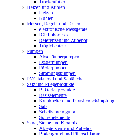
Trockenfutter
Heizen und Kühlen
Heizen
Kühlen
Messen, Regeln und Testen
elektronische Messgeräte
ICP Labortests
Referenzen und Zubehör
Tröpfchentests
Pumpen
Abschäumerpumpen
Dosierpumpen
Förderpumpen
Strömungspumpen
PVC Material und Schläuche
Salz und Pflegeprodukte
Bakterienprodukte
Basiselemente
Krankheiten und Parasitenbekämpfung
Salz
Scheibenreinigung
Spurenelemente
Sand, Steine und Keramik
Ablegersteine und Zubehör
Bodengrund und Filterschlamm