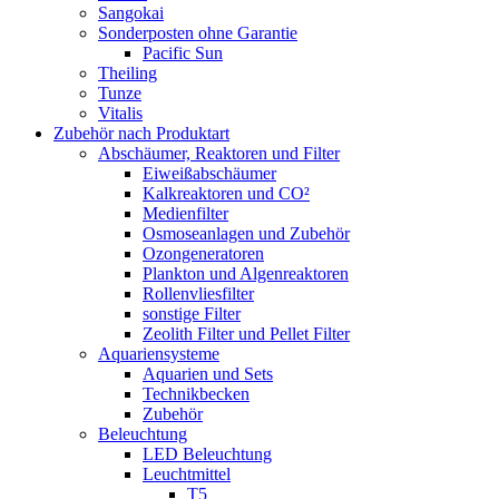
Sangokai
Sonderposten ohne Garantie
Pacific Sun
Theiling
Tunze
Vitalis
Zubehör nach Produktart
Abschäumer, Reaktoren und Filter
Eiweißabschäumer
Kalkreaktoren und CO²
Medienfilter
Osmoseanlagen und Zubehör
Ozongeneratoren
Plankton und Algenreaktoren
Rollenvliesfilter
sonstige Filter
Zeolith Filter und Pellet Filter
Aquariensysteme
Aquarien und Sets
Technikbecken
Zubehör
Beleuchtung
LED Beleuchtung
Leuchtmittel
T5