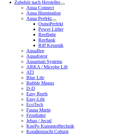
Zubehör nach Hersteller
Aqua Connect
Aqua Illumination
Aqua Perfekt
OsmoPerfekt
Power Lüfter
Reeflight
Reeftank
Riff Keramik
AquaBee
Aquaforest
Aquarium Systems
ARKA / Microbe Lift
ATI
Blue Life
Bubble Magus
D-D
Easy Reefs
Easy-Life
EcoTech
Fauna Marin
Frostfutter
Jebao / Jecod
KnePo Kunststofftechnik
Korallenzucht Coburg