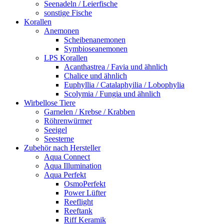
Seenadeln / Leierfische
sonstige Fische
Korallen
Anemonen
Scheibenanemonen
Symbioseanemonen
LPS Korallen
Acanthastrea / Favia und ähnlich
Chalice und ähnlich
Euphyllia / Catalaphyilia / Lobophylia
Scolymia / Fungia und ähnlich
Wirbellose Tiere
Garnelen / Krebse / Krabben
Röhrenwürmer
Seeigel
Seesterne
Zubehör nach Hersteller
Aqua Connect
Aqua Illumination
Aqua Perfekt
OsmoPerfekt
Power Lüfter
Reeflight
Reeftank
Riff Keramik