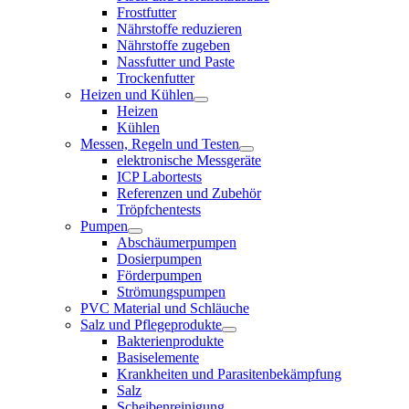
Frostfutter
Nährstoffe reduzieren
Nährstoffe zugeben
Nassfutter und Paste
Trockenfutter
Heizen und Kühlen
Heizen
Kühlen
Messen, Regeln und Testen
elektronische Messgeräte
ICP Labortests
Referenzen und Zubehör
Tröpfchentests
Pumpen
Abschäumerpumpen
Dosierpumpen
Förderpumpen
Strömungspumpen
PVC Material und Schläuche
Salz und Pflegeprodukte
Bakterienprodukte
Basiselemente
Krankheiten und Parasitenbekämpfung
Salz
Scheibenreinigung