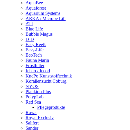
AquaBee
Aquaforest
Aquarium Systems
ARKA / Microbe Lift
ATI
Blue Life
Bubble Magus
D-D
Easy Reefs
Easy-Life
EcoTech
Fauna Marin
Frostfutter
Jebao / Jecod
KnePo Kunststofftechnik
Korallenzucht Coburg
NYOS
Plankton Plus
PolypLab
Red Sea
Pflegeprodukte
Rowa
Royal Exclusiv
Salifert
Sander