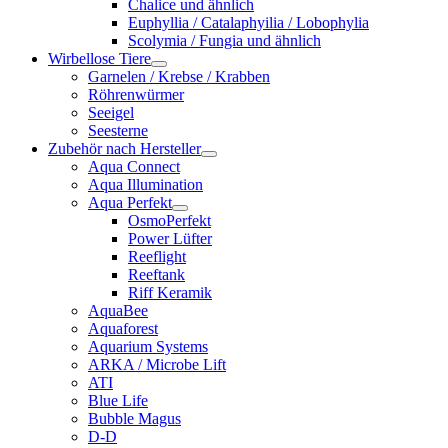
Chalice und ähnlich
Euphyllia / Catalaphyilia / Lobophylia
Scolymia / Fungia und ähnlich
Wirbellose Tiere
Garnelen / Krebse / Krabben
Röhrenwürmer
Seeigel
Seesterne
Zubehör nach Hersteller
Aqua Connect
Aqua Illumination
Aqua Perfekt
OsmoPerfekt
Power Lüfter
Reeflight
Reeftank
Riff Keramik
AquaBee
Aquaforest
Aquarium Systems
ARKA / Microbe Lift
ATI
Blue Life
Bubble Magus
D-D