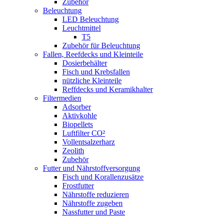
Zubehör
Beleuchtung
LED Beleuchtung
Leuchtmittel
T5
Zubehör für Beleuchtung
Fallen, Reefdecks und Kleinteile
Dosierbehälter
Fisch und Krebsfallen
nützliche Kleinteile
Reffdecks und Keramikhalter
Filtermedien
Adsorber
Aktivkohle
Biopellets
Luftfilter CO²
Vollentsalzerharz
Zeolith
Zubehör
Futter und Nährstoffversorgung
Fisch und Korallenzusätze
Frostfutter
Nährstoffe reduzieren
Nährstoffe zugeben
Nassfutter und Paste