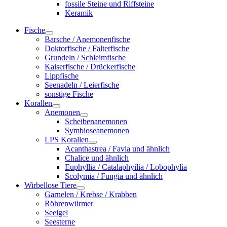
fossile Steine und Riffsteine
Keramik
Fische
Barsche / Anemonenfische
Doktorfische / Falterfische
Grundeln / Schleimfische
Kaiserfische / Drückerfische
Lippfische
Seenadeln / Leierfische
sonstige Fische
Korallen
Anemonen
Scheibenanemonen
Symbioseanemonen
LPS Korallen
Acanthastrea / Favia und ähnlich
Chalice und ähnlich
Euphyllia / Catalaphyilia / Lobophylia
Scolymia / Fungia und ähnlich
Wirbellose Tiere
Garnelen / Krebse / Krabben
Röhrenwürmer
Seeigel
Seesterne