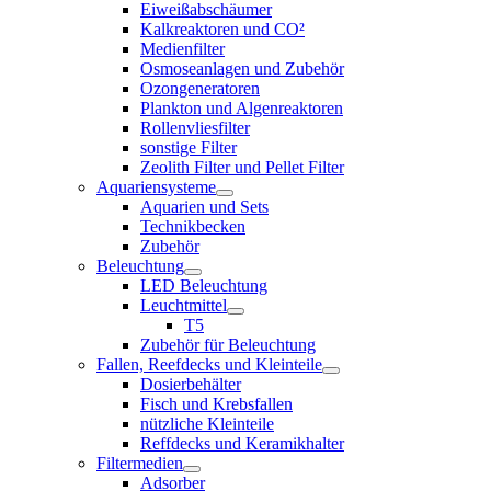
Eiweißabschäumer
Kalkreaktoren und CO²
Medienfilter
Osmoseanlagen und Zubehör
Ozongeneratoren
Plankton und Algenreaktoren
Rollenvliesfilter
sonstige Filter
Zeolith Filter und Pellet Filter
Aquariensysteme
Aquarien und Sets
Technikbecken
Zubehör
Beleuchtung
LED Beleuchtung
Leuchtmittel
T5
Zubehör für Beleuchtung
Fallen, Reefdecks und Kleinteile
Dosierbehälter
Fisch und Krebsfallen
nützliche Kleinteile
Reffdecks und Keramikhalter
Filtermedien
Adsorber