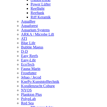
Power Lüfter
Reeflight
Reeftank
Riff Keramik
AquaBee
Aquaforest
Aquarium Systems
ARKA / Microbe Lift
ATI
Blue Life
Bubble Magus
D-D
Easy Reefs
Easy-Life
EcoTech
Fauna Marin
Frostfutter
Jebao / Jecod
KnePo Kunststofftechnik
Korallenzucht Coburg
NYOS
Plankton Plus
PolypLab
Red Sea