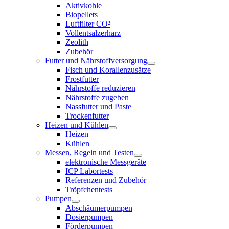
Aktivkohle
Biopellets
Luftfilter CO²
Vollentsalzerharz
Zeolith
Zubehör
Futter und Nährstoffversorgung
Fisch und Korallenzusätze
Frostfutter
Nährstoffe reduzieren
Nährstoffe zugeben
Nassfutter und Paste
Trockenfutter
Heizen und Kühlen
Heizen
Kühlen
Messen, Regeln und Testen
elektronische Messgeräte
ICP Labortests
Referenzen und Zubehör
Tröpfchentests
Pumpen
Abschäumerpumpen
Dosierpumpen
Förderpumpen