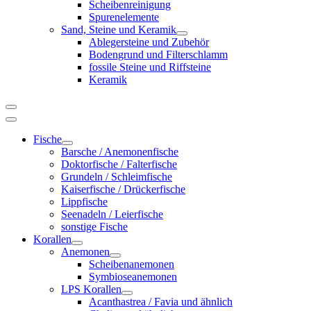
Scheibenreinigung
Spurenelemente
Sand, Steine und Keramik
Ablegersteine und Zubehör
Bodengrund und Filterschlamm
fossile Steine und Riffsteine
Keramik
Fische
Barsche / Anemonenfische
Doktorfische / Falterfische
Grundeln / Schleimfische
Kaiserfische / Drückerfische
Lippfische
Seenadeln / Leierfische
sonstige Fische
Korallen
Anemonen
Scheibenanemonen
Symbioseanemonen
LPS Korallen
Acanthastrea / Favia und ähnlich