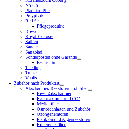
Korallenzucht Coburg
NYOS
Plankton Plus
PolypLab
Red Sea
Pflegeprodukte
Rowa
Royal Exclusiv
Salifert
Sander
Sangokai
Sonderposten ohne Garantie
Pacific Sun
Theiling
Tunze
Vitalis
Zubehör nach Produktart
Abschäumer, Reaktoren und Filter
Eiweißabschäumer
Kalkreaktoren und CO²
Medienfilter
Osmoseanlagen und Zubehör
Ozongeneratoren
Plankton und Algenreaktoren
Rollenvliesfilter