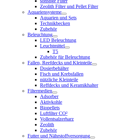
sonstige Filter
Zeolith Filter und Pellet Filter
Aquariensysteme
Aquarien und Sets
Technikbecken
Zubehör
Beleuchtung
LED Beleuchtung
Leuchtmittel
T5
Zubehör für Beleuchtung
Fallen, Reefdecks und Kleinteile
Dosierbehälter
Fisch und Krebsfallen
nützliche Kleinteile
Reffdecks und Keramikhalter
Filtermedien
Adsorber
Aktivkohle
Biopellets
Luftfilter CO²
Vollentsalzerharz
Zeolith
Zubehör
Futter und Nährstoffversorgung