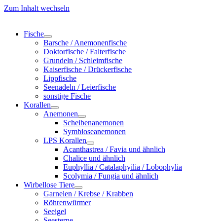
Zum Inhalt wechseln
Fische
Barsche / Anemonenfische
Doktorfische / Falterfische
Grundeln / Schleimfische
Kaiserfische / Drückerfische
Lippfische
Seenadeln / Leierfische
sonstige Fische
Korallen
Anemonen
Scheibenanemonen
Symbioseanemonen
LPS Korallen
Acanthastrea / Favia und ähnlich
Chalice und ähnlich
Euphyllia / Catalaphyilia / Lobophylia
Scolymia / Fungia und ähnlich
Wirbellose Tiere
Garnelen / Krebse / Krabben
Röhrenwürmer
Seeigel
Seesterne