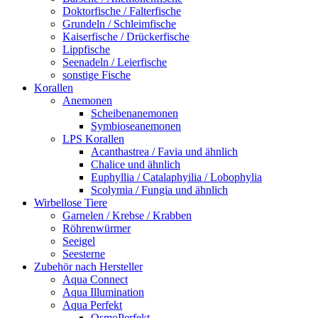
Doktorfische / Falterfische
Grundeln / Schleimfische
Kaiserfische / Drückerfische
Lippfische
Seenadeln / Leierfische
sonstige Fische
Korallen
Anemonen
Scheibenanemonen
Symbioseanemonen
LPS Korallen
Acanthastrea / Favia und ähnlich
Chalice und ähnlich
Euphyllia / Catalaphyilia / Lobophylia
Scolymia / Fungia und ähnlich
Wirbellose Tiere
Garnelen / Krebse / Krabben
Röhrenwürmer
Seeigel
Seesterne
Zubehör nach Hersteller
Aqua Connect
Aqua Illumination
Aqua Perfekt
OsmoPerfekt