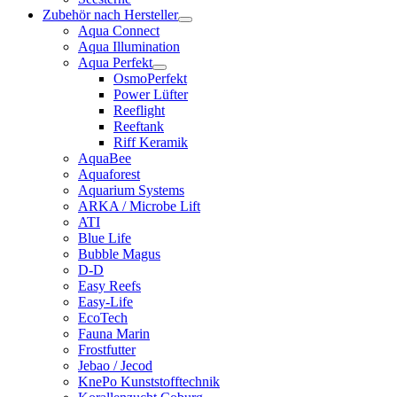
Zubehör nach Hersteller
Aqua Connect
Aqua Illumination
Aqua Perfekt
OsmoPerfekt
Power Lüfter
Reeflight
Reeftank
Riff Keramik
AquaBee
Aquaforest
Aquarium Systems
ARKA / Microbe Lift
ATI
Blue Life
Bubble Magus
D-D
Easy Reefs
Easy-Life
EcoTech
Fauna Marin
Frostfutter
Jebao / Jecod
KnePo Kunststofftechnik