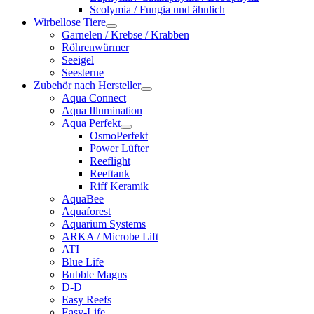
Scolymia / Fungia und ähnlich
Wirbellose Tiere
Garnelen / Krebse / Krabben
Röhrenwürmer
Seeigel
Seesterne
Zubehör nach Hersteller
Aqua Connect
Aqua Illumination
Aqua Perfekt
OsmoPerfekt
Power Lüfter
Reeflight
Reeftank
Riff Keramik
AquaBee
Aquaforest
Aquarium Systems
ARKA / Microbe Lift
ATI
Blue Life
Bubble Magus
D-D
Easy Reefs
Easy-Life