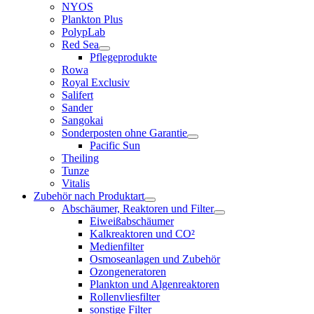
NYOS
Plankton Plus
PolypLab
Red Sea
Pflegeprodukte
Rowa
Royal Exclusiv
Salifert
Sander
Sangokai
Sonderposten ohne Garantie
Pacific Sun
Theiling
Tunze
Vitalis
Zubehör nach Produktart
Abschäumer, Reaktoren und Filter
Eiweißabschäumer
Kalkreaktoren und CO²
Medienfilter
Osmoseanlagen und Zubehör
Ozongeneratoren
Plankton und Algenreaktoren
Rollenvliesfilter
sonstige Filter