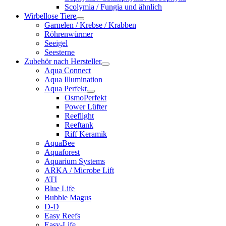
Scolymia / Fungia und ähnlich
Wirbellose Tiere
Garnelen / Krebse / Krabben
Röhrenwürmer
Seeigel
Seesterne
Zubehör nach Hersteller
Aqua Connect
Aqua Illumination
Aqua Perfekt
OsmoPerfekt
Power Lüfter
Reeflight
Reeftank
Riff Keramik
AquaBee
Aquaforest
Aquarium Systems
ARKA / Microbe Lift
ATI
Blue Life
Bubble Magus
D-D
Easy Reefs
Easy-Life