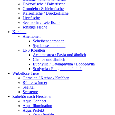
Doktorfische / Falterfische
Grundeln / Schleimfische
Kaiserfische / Drückerfische
Lippfische
Seenadeln / Leierfische
sonstige Fische
Korallen
Anemonen
Scheibenanemonen
Symbioseanemonen
LPS Korallen
Acanthastrea / Favia und ähnlich
Chalice und ähnlich
Euphyllia / Catalaphyilia / Lobophylia
Scolymia / Fungia und ähnlich
Wirbellose Tiere
Garnelen / Krebse / Krabben
Röhrenwürmer
Seeigel
Seesterne
Zubehör nach Hersteller
Aqua Connect
Aqua Illumination
Aqua Perfekt
OsmoPerfekt