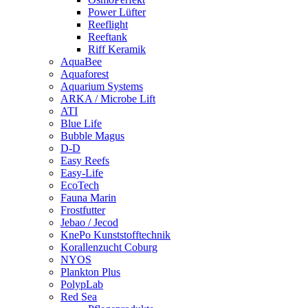
Power Lüfter
Reeflight
Reeftank
Riff Keramik
AquaBee
Aquaforest
Aquarium Systems
ARKA / Microbe Lift
ATI
Blue Life
Bubble Magus
D-D
Easy Reefs
Easy-Life
EcoTech
Fauna Marin
Frostfutter
Jebao / Jecod
KnePo Kunststofftechnik
Korallenzucht Coburg
NYOS
Plankton Plus
PolypLab
Red Sea