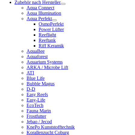
Zubehör nach Hersteller
Aqua Connect
Aqua Illumination
Aqua Perfekt
OsmoPerfekt
Power Lüfter
Reeflight
Reeftank
Riff Keramik
AquaBee
Aquaforest
Aquarium Systems
ARKA / Microbe Lift
ATI
Blue Life
Bubble Magus
D-D
Easy Reefs
Easy-Life
EcoTech
Fauna Marin
Frostfutter
Jebao / Jecod
KnePo Kunststofftechnik
Korallenzucht Coburg