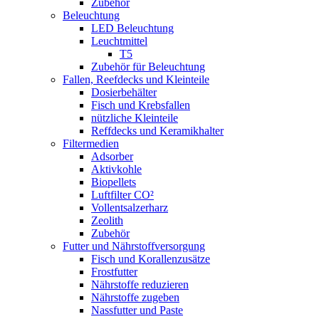
Zubehör
Beleuchtung
LED Beleuchtung
Leuchtmittel
T5
Zubehör für Beleuchtung
Fallen, Reefdecks und Kleinteile
Dosierbehälter
Fisch und Krebsfallen
nützliche Kleinteile
Reffdecks und Keramikhalter
Filtermedien
Adsorber
Aktivkohle
Biopellets
Luftfilter CO²
Vollentsalzerharz
Zeolith
Zubehör
Futter und Nährstoffversorgung
Fisch und Korallenzusätze
Frostfutter
Nährstoffe reduzieren
Nährstoffe zugeben
Nassfutter und Paste