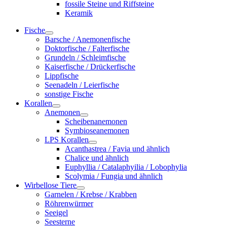
fossile Steine und Riffsteine
Keramik
Fische
Barsche / Anemonenfische
Doktorfische / Falterfische
Grundeln / Schleimfische
Kaiserfische / Drückerfische
Lippfische
Seenadeln / Leierfische
sonstige Fische
Korallen
Anemonen
Scheibenanemonen
Symbioseanemonen
LPS Korallen
Acanthastrea / Favia und ähnlich
Chalice und ähnlich
Euphyllia / Catalaphyilia / Lobophylia
Scolymia / Fungia und ähnlich
Wirbellose Tiere
Garnelen / Krebse / Krabben
Röhrenwürmer
Seeigel
Seesterne