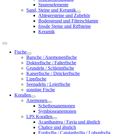
Spurenelemente
Sand, Steine und Keramik
Ablegersteine und Zubehör
Bodengrund und Filterschlamm
fossile Steine und Riffsteine
Keramik
Fische
Barsche / Anemonenfische
Doktorfische / Falterfische
Grundeln / Schleimfische
Kaiserfische / Drückerfische
Lippfische
Seenadeln / Leierfische
sonstige Fische
Korallen
Anemonen
Scheibenanemonen
Symbioseanemonen
LPS Korallen
Acanthastrea / Favia und ähnlich
Chalice und ähnlich
Euphyllia / Catalaphyilia / Lobophylia