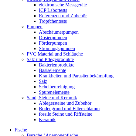
elektronische Messgeräte
ICP Labortests
Referenzen und Zubehör
Tröpfchentests
Pumpen
Abschäumerpumpen
Dosierpumpen
Förderpumpen
Strömungspumpen
PVC Material und Schläuche
Salz und Pflegeprodukte
Bakterienprodukte
Basiselemente
Krankheiten und Parasitenbekämpfung
Salz
Scheibenreinigung
Spurenelemente
Sand, Steine und Keramik
Ablegersteine und Zubehör
Bodengrund und Filterschlamm
fossile Steine und Riffsteine
Keramik
Fische
Barsche / Anemonenfische