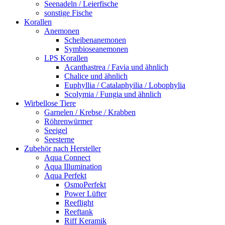
Seenadeln / Leierfische
sonstige Fische
Korallen
Anemonen
Scheibenanemonen
Symbioseanemonen
LPS Korallen
Acanthastrea / Favia und ähnlich
Chalice und ähnlich
Euphyllia / Catalaphyilia / Lobophylia
Scolymia / Fungia und ähnlich
Wirbellose Tiere
Garnelen / Krebse / Krabben
Röhrenwürmer
Seeigel
Seesterne
Zubehör nach Hersteller
Aqua Connect
Aqua Illumination
Aqua Perfekt
OsmoPerfekt
Power Lüfter
Reeflight
Reeftank
Riff Keramik