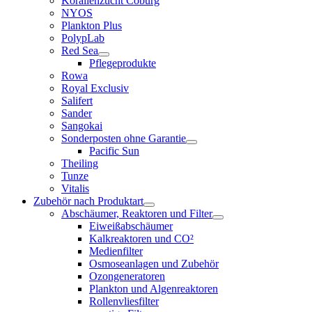
Korallenzucht Coburg
NYOS
Plankton Plus
PolypLab
Red Sea
Pflegeprodukte
Rowa
Royal Exclusiv
Salifert
Sander
Sangokai
Sonderposten ohne Garantie
Pacific Sun
Theiling
Tunze
Vitalis
Zubehör nach Produktart
Abschäumer, Reaktoren und Filter
Eiweißabschäumer
Kalkreaktoren und CO²
Medienfilter
Osmoseanlagen und Zubehör
Ozongeneratoren
Plankton und Algenreaktoren
Rollenvliesfilter