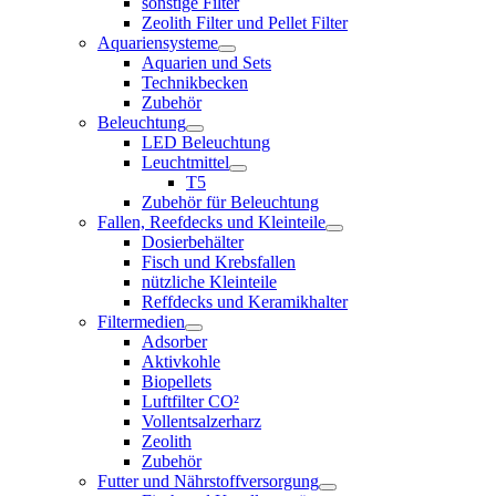
sonstige Filter
Zeolith Filter und Pellet Filter
Aquariensysteme
Aquarien und Sets
Technikbecken
Zubehör
Beleuchtung
LED Beleuchtung
Leuchtmittel
T5
Zubehör für Beleuchtung
Fallen, Reefdecks und Kleinteile
Dosierbehälter
Fisch und Krebsfallen
nützliche Kleinteile
Reffdecks und Keramikhalter
Filtermedien
Adsorber
Aktivkohle
Biopellets
Luftfilter CO²
Vollentsalzerharz
Zeolith
Zubehör
Futter und Nährstoffversorgung