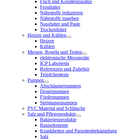
Fisch und Korallenzusätze
Frostfutter
Nährstoffe reduzieren
Nährstoffe zugeben
Nassfutter und Paste
Trockenfutter
Heizen und Kühlen
Heizen
Kühlen
Messen, Regeln und Testen
elektronische Messgeräte
ICP Labortests
Referenzen und Zubehör
Tröpfchentests
Pumpen
Abschäumerpumpen
Dosierpumpen
Förderpumpen
Strömungspumpen
PVC Material und Schläuche
Salz und Pflegeprodukte
Bakterienprodukte
Basiselemente
Krankheiten und Parasitenbekämpfung
Salz