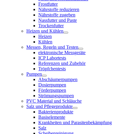
Frostfutter
Nährstoffe reduzieren
Nährstoffe zugeben
Nassfutter und Paste
Trockenfutter
Heizen und Kühlen
Heizen
Kühlen
Messen, Regeln und Testen
elektronische Messgeräte
ICP Labortests
Referenzen und Zubehör
Tröpfchentests
Pumpen
Abschäumerpumpen
Dosierpumpen
Förderpumpen
Strömungspumpen
PVC Material und Schläuche
Salz und Pflegeprodukte
Bakterienprodukte
Basiselemente
Krankheiten und Parasitenbekämpfung
Salz
Scheibenreinigung