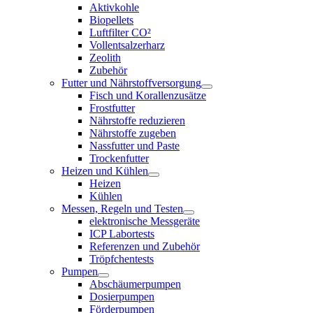
Aktivkohle
Biopellets
Luftfilter CO²
Vollentsalzerharz
Zeolith
Zubehör
Futter und Nährstoffversorgung
Fisch und Korallenzusätze
Frostfutter
Nährstoffe reduzieren
Nährstoffe zugeben
Nassfutter und Paste
Trockenfutter
Heizen und Kühlen
Heizen
Kühlen
Messen, Regeln und Testen
elektronische Messgeräte
ICP Labortests
Referenzen und Zubehör
Tröpfchentests
Pumpen
Abschäumerpumpen
Dosierpumpen
Förderpumpen