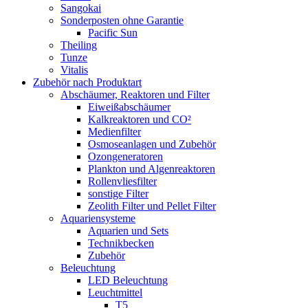
Sangokai
Sonderposten ohne Garantie
Pacific Sun
Theiling
Tunze
Vitalis
Zubehör nach Produktart
Abschäumer, Reaktoren und Filter
Eiweißabschäumer
Kalkreaktoren und CO²
Medienfilter
Osmoseanlagen und Zubehör
Ozongeneratoren
Plankton und Algenreaktoren
Rollenvliesfilter
sonstige Filter
Zeolith Filter und Pellet Filter
Aquariensysteme
Aquarien und Sets
Technikbecken
Zubehör
Beleuchtung
LED Beleuchtung
Leuchtmittel
T5