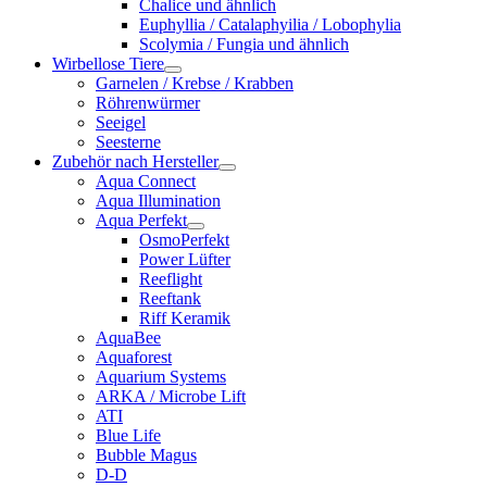
Chalice und ähnlich
Euphyllia / Catalaphyilia / Lobophylia
Scolymia / Fungia und ähnlich
Wirbellose Tiere
Garnelen / Krebse / Krabben
Röhrenwürmer
Seeigel
Seesterne
Zubehör nach Hersteller
Aqua Connect
Aqua Illumination
Aqua Perfekt
OsmoPerfekt
Power Lüfter
Reeflight
Reeftank
Riff Keramik
AquaBee
Aquaforest
Aquarium Systems
ARKA / Microbe Lift
ATI
Blue Life
Bubble Magus
D-D