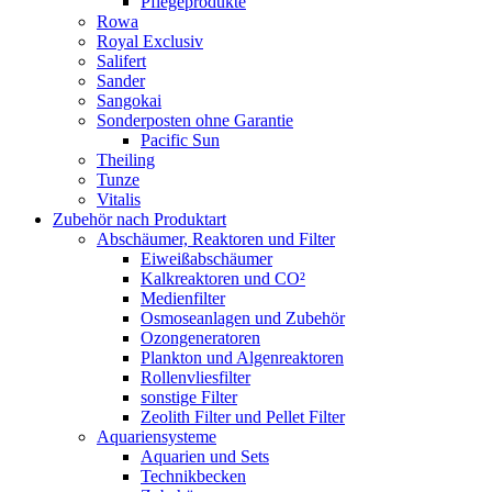
Pflegeprodukte
Rowa
Royal Exclusiv
Salifert
Sander
Sangokai
Sonderposten ohne Garantie
Pacific Sun
Theiling
Tunze
Vitalis
Zubehör nach Produktart
Abschäumer, Reaktoren und Filter
Eiweißabschäumer
Kalkreaktoren und CO²
Medienfilter
Osmoseanlagen und Zubehör
Ozongeneratoren
Plankton und Algenreaktoren
Rollenvliesfilter
sonstige Filter
Zeolith Filter und Pellet Filter
Aquariensysteme
Aquarien und Sets
Technikbecken