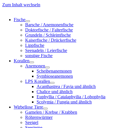
Zum Inhalt wechseln
Fische
Barsche / Anemonenfische
Doktorfische / Falterfische
Grundeln / Schleimfische
Kaiserfische / Drückerfische
Lippfische
Seenadeln / Leierfische
sonstige Fische
Korallen
Anemonen
Scheibenanemonen
Symbioseanemonen
LPS Korallen
Acanthastrea / Favia und ähnlich
Chalice und ähnlich
Euphyllia / Catalaphyilia / Lobophylia
Scolymia / Fungia und ähnlich
Wirbellose Tiere
Garnelen / Krebse / Krabben
Röhrenwürmer
Seeigel
Seesterne