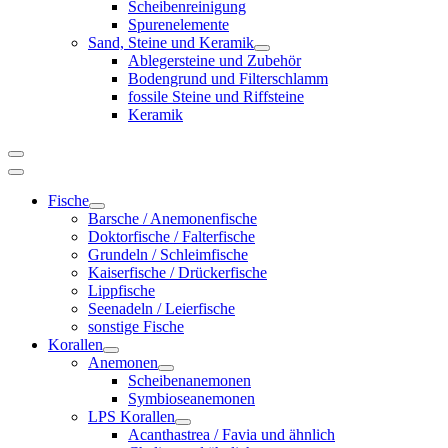
Scheibenreinigung
Spurenelemente
Sand, Steine und Keramik
Ablegersteine und Zubehör
Bodengrund und Filterschlamm
fossile Steine und Riffsteine
Keramik
Fische
Barsche / Anemonenfische
Doktorfische / Falterfische
Grundeln / Schleimfische
Kaiserfische / Drückerfische
Lippfische
Seenadeln / Leierfische
sonstige Fische
Korallen
Anemonen
Scheibenanemonen
Symbioseanemonen
LPS Korallen
Acanthastrea / Favia und ähnlich