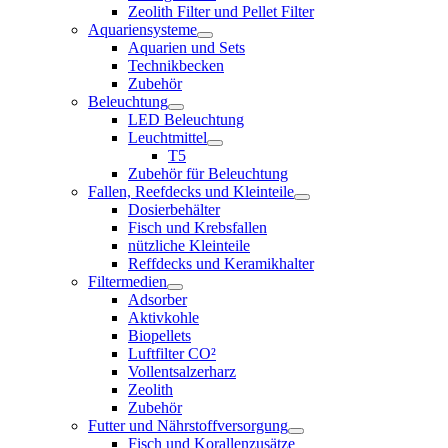
Zeolith Filter und Pellet Filter
Aquariensysteme
Aquarien und Sets
Technikbecken
Zubehör
Beleuchtung
LED Beleuchtung
Leuchtmittel
T5
Zubehör für Beleuchtung
Fallen, Reefdecks und Kleinteile
Dosierbehälter
Fisch und Krebsfallen
nützliche Kleinteile
Reffdecks und Keramikhalter
Filtermedien
Adsorber
Aktivkohle
Biopellets
Luftfilter CO²
Vollentsalzerharz
Zeolith
Zubehör
Futter und Nährstoffversorgung
Fisch und Korallenzusätze