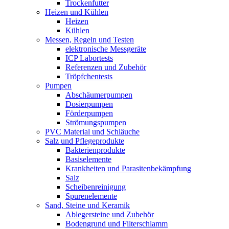
Trockenfutter
Heizen und Kühlen
Heizen
Kühlen
Messen, Regeln und Testen
elektronische Messgeräte
ICP Labortests
Referenzen und Zubehör
Tröpfchentests
Pumpen
Abschäumerpumpen
Dosierpumpen
Förderpumpen
Strömungspumpen
PVC Material und Schläuche
Salz und Pflegeprodukte
Bakterienprodukte
Basiselemente
Krankheiten und Parasitenbekämpfung
Salz
Scheibenreinigung
Spurenelemente
Sand, Steine und Keramik
Ablegersteine und Zubehör
Bodengrund und Filterschlamm