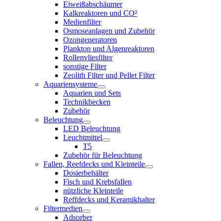
Eiweißabschäumer
Kalkreaktoren und CO²
Medienfilter
Osmoseanlagen und Zubehör
Ozongeneratoren
Plankton und Algenreaktoren
Rollenvliesfilter
sonstige Filter
Zeolith Filter und Pellet Filter
Aquariensysteme
Aquarien und Sets
Technikbecken
Zubehör
Beleuchtung
LED Beleuchtung
Leuchtmittel
T5
Zubehör für Beleuchtung
Fallen, Reefdecks und Kleinteile
Dosierbehälter
Fisch und Krebsfallen
nützliche Kleinteile
Reffdecks und Keramikhalter
Filtermedien
Adsorber