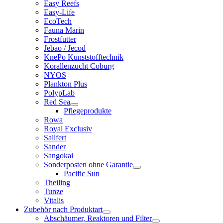
Easy Reefs
Easy-Life
EcoTech
Fauna Marin
Frostfutter
Jebao / Jecod
KnePo Kunststofftechnik
Korallenzucht Coburg
NYOS
Plankton Plus
PolypLab
Red Sea
Pflegeprodukte
Rowa
Royal Exclusiv
Salifert
Sander
Sangokai
Sonderposten ohne Garantie
Pacific Sun
Theiling
Tunze
Vitalis
Zubehör nach Produktart
Abschäumer, Reaktoren und Filter