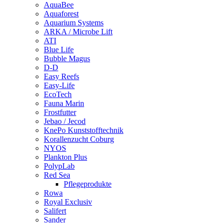
AquaBee
Aquaforest
Aquarium Systems
ARKA / Microbe Lift
ATI
Blue Life
Bubble Magus
D-D
Easy Reefs
Easy-Life
EcoTech
Fauna Marin
Frostfutter
Jebao / Jecod
KnePo Kunststofftechnik
Korallenzucht Coburg
NYOS
Plankton Plus
PolypLab
Red Sea
Pflegeprodukte
Rowa
Royal Exclusiv
Salifert
Sander