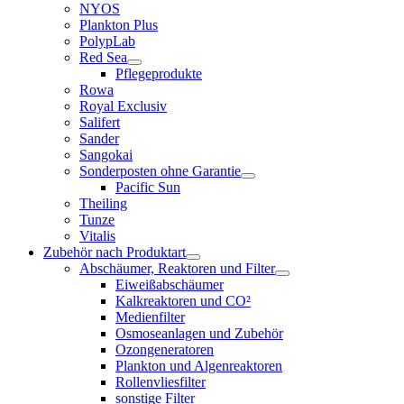
NYOS
Plankton Plus
PolypLab
Red Sea
Pflegeprodukte
Rowa
Royal Exclusiv
Salifert
Sander
Sangokai
Sonderposten ohne Garantie
Pacific Sun
Theiling
Tunze
Vitalis
Zubehör nach Produktart
Abschäumer, Reaktoren und Filter
Eiweißabschäumer
Kalkreaktoren und CO²
Medienfilter
Osmoseanlagen und Zubehör
Ozongeneratoren
Plankton und Algenreaktoren
Rollenvliesfilter
sonstige Filter