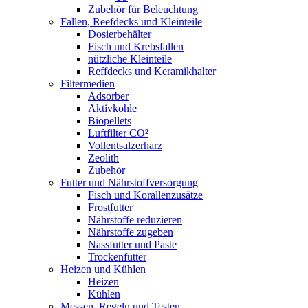
Zubehör für Beleuchtung
Fallen, Reefdecks und Kleinteile
Dosierbehälter
Fisch und Krebsfallen
nützliche Kleinteile
Reffdecks und Keramikhalter
Filtermedien
Adsorber
Aktivkohle
Biopellets
Luftfilter CO²
Vollentsalzerharz
Zeolith
Zubehör
Futter und Nährstoffversorgung
Fisch und Korallenzusätze
Frostfutter
Nährstoffe reduzieren
Nährstoffe zugeben
Nassfutter und Paste
Trockenfutter
Heizen und Kühlen
Heizen
Kühlen
Messen, Regeln und Testen