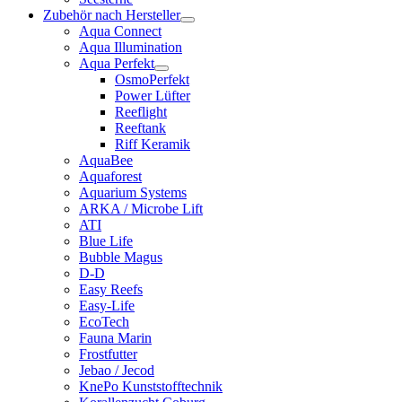
Zubehör nach Hersteller
Aqua Connect
Aqua Illumination
Aqua Perfekt
OsmoPerfekt
Power Lüfter
Reeflight
Reeftank
Riff Keramik
AquaBee
Aquaforest
Aquarium Systems
ARKA / Microbe Lift
ATI
Blue Life
Bubble Magus
D-D
Easy Reefs
Easy-Life
EcoTech
Fauna Marin
Frostfutter
Jebao / Jecod
KnePo Kunststofftechnik