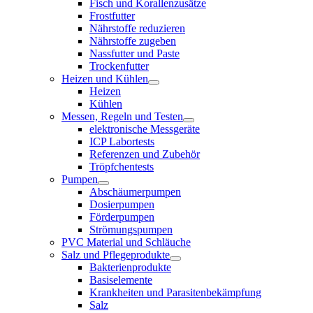
Fisch und Korallenzusätze
Frostfutter
Nährstoffe reduzieren
Nährstoffe zugeben
Nassfutter und Paste
Trockenfutter
Heizen und Kühlen
Heizen
Kühlen
Messen, Regeln und Testen
elektronische Messgeräte
ICP Labortests
Referenzen und Zubehör
Tröpfchentests
Pumpen
Abschäumerpumpen
Dosierpumpen
Förderpumpen
Strömungspumpen
PVC Material und Schläuche
Salz und Pflegeprodukte
Bakterienprodukte
Basiselemente
Krankheiten und Parasitenbekämpfung
Salz