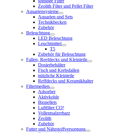
sonstige Filter
Zeolith Filter und Pellet Filter
Aquariensysteme
Aquarien und Sets
Technikbecken
Zubehör
Beleuchtung
LED Beleuchtung
Leuchtmittel
T5
Zubehör für Beleuchtung
Fallen, Reefdecks und Kleinteile
Dosierbehälter
Fisch und Krebsfallen
nützliche Kleinteile
Reffdecks und Keramikhalter
Filtermedien
Adsorber
Aktivkohle
Biopellets
Luftfilter CO²
Vollentsalzerharz
Zeolith
Zubehör
Futter und Nährstoffversorgung