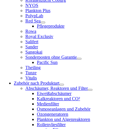
Korallenzucht Coburg
NYOS
Plankton Plus
PolypLab
Red Sea
Pflegeprodukte
Rowa
Royal Exclusiv
Salifert
Sander
Sangokai
Sonderposten ohne Garantie
Pacific Sun
Theiling
Tunze
Vitalis
Zubehör nach Produktart
Abschäumer, Reaktoren und Filter
Eiweißabschäumer
Kalkreaktoren und CO²
Medienfilter
Osmoseanlagen und Zubehör
Ozongeneratoren
Plankton und Algenreaktoren
Rollenvliesfilter