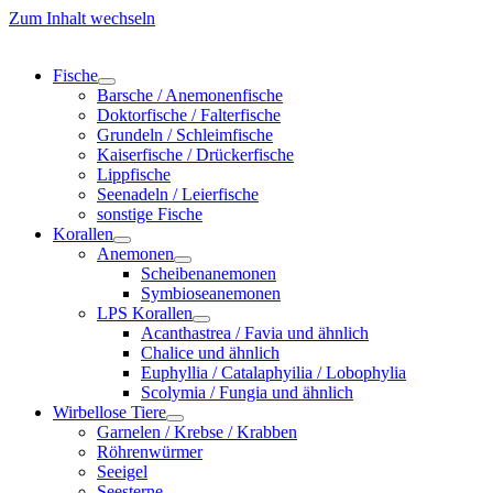
Zum Inhalt wechseln
Fische
Barsche / Anemonenfische
Doktorfische / Falterfische
Grundeln / Schleimfische
Kaiserfische / Drückerfische
Lippfische
Seenadeln / Leierfische
sonstige Fische
Korallen
Anemonen
Scheibenanemonen
Symbioseanemonen
LPS Korallen
Acanthastrea / Favia und ähnlich
Chalice und ähnlich
Euphyllia / Catalaphyilia / Lobophylia
Scolymia / Fungia und ähnlich
Wirbellose Tiere
Garnelen / Krebse / Krabben
Röhrenwürmer
Seeigel
Seesterne