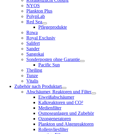
Korallenzucht Coburg
NYOS
Plankton Plus
PolypLab
Red Sea
Pflegeprodukte
Rowa
Royal Exclusiv
Salifert
Sander
Sangokai
Sonderposten ohne Garantie
Pacific Sun
Theiling
Tunze
Vitalis
Zubehör nach Produktart
Abschäumer, Reaktoren und Filter
Eiweißabschäumer
Kalkreaktoren und CO²
Medienfilter
Osmoseanlagen und Zubehör
Ozongeneratoren
Plankton und Algenreaktoren
Rollenvliesfilter