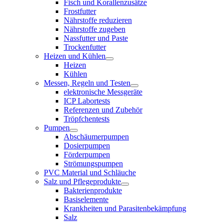
Fisch und Korallenzusätze
Frostfutter
Nährstoffe reduzieren
Nährstoffe zugeben
Nassfutter und Paste
Trockenfutter
Heizen und Kühlen
Heizen
Kühlen
Messen, Regeln und Testen
elektronische Messgeräte
ICP Labortests
Referenzen und Zubehör
Tröpfchentests
Pumpen
Abschäumerpumpen
Dosierpumpen
Förderpumpen
Strömungspumpen
PVC Material und Schläuche
Salz und Pflegeprodukte
Bakterienprodukte
Basiselemente
Krankheiten und Parasitenbekämpfung
Salz