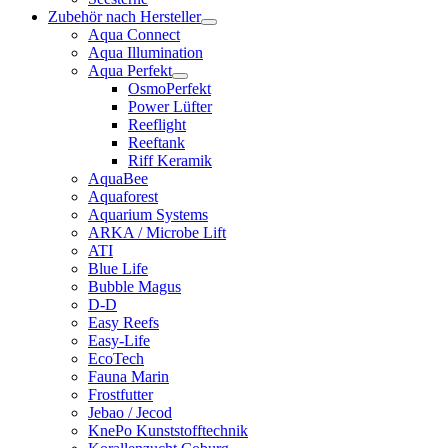
Zubehör nach Hersteller
Aqua Connect
Aqua Illumination
Aqua Perfekt
OsmoPerfekt
Power Lüfter
Reeflight
Reeftank
Riff Keramik
AquaBee
Aquaforest
Aquarium Systems
ARKA / Microbe Lift
ATI
Blue Life
Bubble Magus
D-D
Easy Reefs
Easy-Life
EcoTech
Fauna Marin
Frostfutter
Jebao / Jecod
KnePo Kunststofftechnik