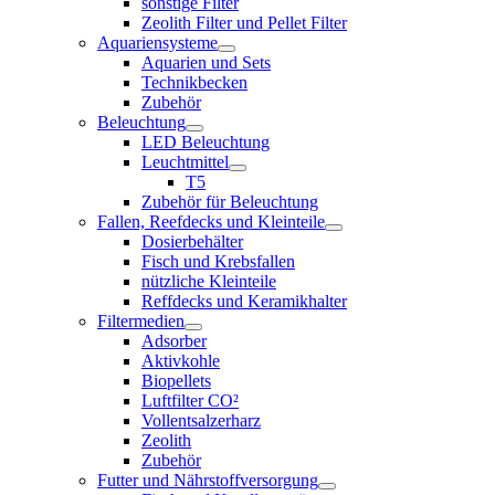
sonstige Filter
Zeolith Filter und Pellet Filter
Aquariensysteme
Aquarien und Sets
Technikbecken
Zubehör
Beleuchtung
LED Beleuchtung
Leuchtmittel
T5
Zubehör für Beleuchtung
Fallen, Reefdecks und Kleinteile
Dosierbehälter
Fisch und Krebsfallen
nützliche Kleinteile
Reffdecks und Keramikhalter
Filtermedien
Adsorber
Aktivkohle
Biopellets
Luftfilter CO²
Vollentsalzerharz
Zeolith
Zubehör
Futter und Nährstoffversorgung