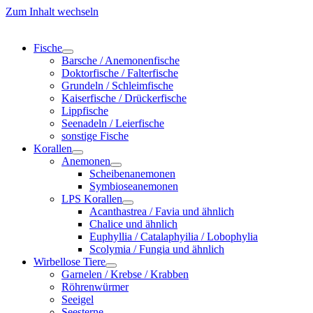
Zum Inhalt wechseln
Fische
Barsche / Anemonenfische
Doktorfische / Falterfische
Grundeln / Schleimfische
Kaiserfische / Drückerfische
Lippfische
Seenadeln / Leierfische
sonstige Fische
Korallen
Anemonen
Scheibenanemonen
Symbioseanemonen
LPS Korallen
Acanthastrea / Favia und ähnlich
Chalice und ähnlich
Euphyllia / Catalaphyilia / Lobophylia
Scolymia / Fungia und ähnlich
Wirbellose Tiere
Garnelen / Krebse / Krabben
Röhrenwürmer
Seeigel
Seesterne