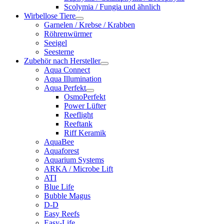
Scolymia / Fungia und ähnlich
Wirbellose Tiere
Garnelen / Krebse / Krabben
Röhrenwürmer
Seeigel
Seesterne
Zubehör nach Hersteller
Aqua Connect
Aqua Illumination
Aqua Perfekt
OsmoPerfekt
Power Lüfter
Reeflight
Reeftank
Riff Keramik
AquaBee
Aquaforest
Aquarium Systems
ARKA / Microbe Lift
ATI
Blue Life
Bubble Magus
D-D
Easy Reefs
Easy-Life