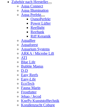
Zubehör nach Hersteller
Aqua Connect
Aqua Illumination
Aqua Perfekt
OsmoPerfekt
Power Lüfter
Reeflight
Reeftank
Riff Keramik
AquaBee
Aquaforest
Aquarium Systems
ARKA / Microbe Lift
ATI
Blue Life
Bubble Magus
D-D
Easy Reefs
Easy-Life
EcoTech
Fauna Marin
Frostfutter
Jebao / Jecod
KnePo Kunststofftechnik
Korallenzucht Coburg