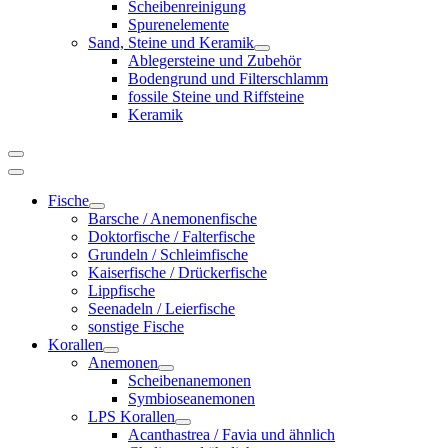
Scheibenreinigung
Spurenelemente
Sand, Steine und Keramik
Ablegersteine und Zubehör
Bodengrund und Filterschlamm
fossile Steine und Riffsteine
Keramik
Fische
Barsche / Anemonenfische
Doktorfische / Falterfische
Grundeln / Schleimfische
Kaiserfische / Drückerfische
Lippfische
Seenadeln / Leierfische
sonstige Fische
Korallen
Anemonen
Scheibenanemonen
Symbioseanemonen
LPS Korallen
Acanthastrea / Favia und ähnlich