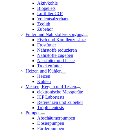
Aktivkohle
Biopellets
Luftfilter CO²
Vollentsalzerharz
Zeolith
Zubehör
Futter und Nährstoffversorgung
Fisch und Korallenzusätze
Frostfutter
Nährstoffe reduzieren
Nährstoffe zugeben
Nassfutter und Paste
Trockenfutter
Heizen und Kühlen
Heizen
Kühlen
Messen, Regeln und Testen
elektronische Messgeräte
ICP Labortests
Referenzen und Zubehör
Tröpfchentests
Pumpen
Abschäumerpumpen
Dosierpumpen
Förderpumpen