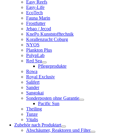
Easy Reefs
Easy-Life
EcoTech
Fauna Marin
Frostfutter
Jebao / Jecod
KnePo Kunststofftechnik
Korallenzucht Coburg
NYOS
Plankton Plus
PolypLab
Red Sea
Pflegeprodukte
Rowa
Royal Exclusiv
Salifert
Sander
Sangokai
Sonderposten ohne Garantie
Pacific Sun
Theiling
Tunze
Vitalis
Zubehör nach Produktart
Abschäumer, Reaktoren und Filter