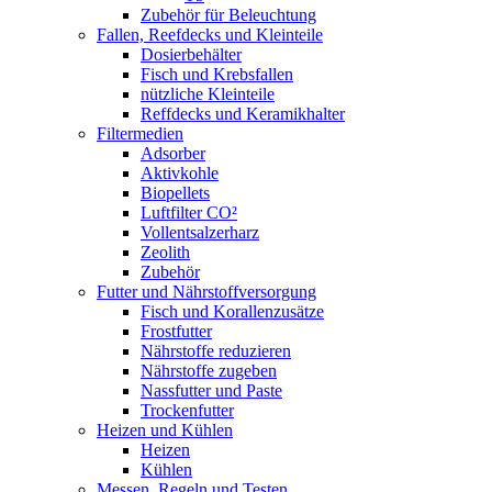
Zubehör für Beleuchtung
Fallen, Reefdecks und Kleinteile
Dosierbehälter
Fisch und Krebsfallen
nützliche Kleinteile
Reffdecks und Keramikhalter
Filtermedien
Adsorber
Aktivkohle
Biopellets
Luftfilter CO²
Vollentsalzerharz
Zeolith
Zubehör
Futter und Nährstoffversorgung
Fisch und Korallenzusätze
Frostfutter
Nährstoffe reduzieren
Nährstoffe zugeben
Nassfutter und Paste
Trockenfutter
Heizen und Kühlen
Heizen
Kühlen
Messen, Regeln und Testen