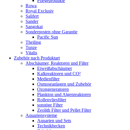
Pflegeprodukte
Rowa
Royal Exclusiv
Salifert
Sander
Sangokai
Sonderposten ohne Garantie
Pacific Sun
Theiling
Tunze
Vitalis
Zubehör nach Produktart
Abschäumer, Reaktoren und Filter
Eiweißabschäumer
Kalkreaktoren und CO²
Medienfilter
Osmoseanlagen und Zubehör
Ozongeneratoren
Plankton und Algenreaktoren
Rollenvliesfilter
sonstige Filter
Zeolith Filter und Pellet Filter
Aquariensysteme
Aquarien und Sets
Technikbecken