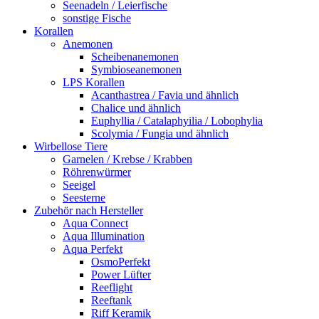
Seenadeln / Leierfische
sonstige Fische
Korallen
Anemonen
Scheibenanemonen
Symbioseanemonen
LPS Korallen
Acanthastrea / Favia und ähnlich
Chalice und ähnlich
Euphyllia / Catalaphyilia / Lobophylia
Scolymia / Fungia und ähnlich
Wirbellose Tiere
Garnelen / Krebse / Krabben
Röhrenwürmer
Seeigel
Seesterne
Zubehör nach Hersteller
Aqua Connect
Aqua Illumination
Aqua Perfekt
OsmoPerfekt
Power Lüfter
Reeflight
Reeftank
Riff Keramik