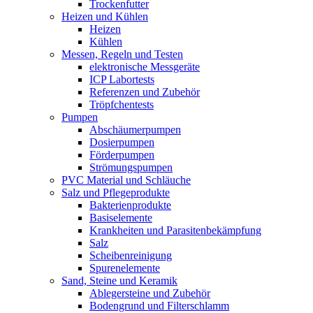
Trockenfutter
Heizen und Kühlen
Heizen
Kühlen
Messen, Regeln und Testen
elektronische Messgeräte
ICP Labortests
Referenzen und Zubehör
Tröpfchentests
Pumpen
Abschäumerpumpen
Dosierpumpen
Förderpumpen
Strömungspumpen
PVC Material und Schläuche
Salz und Pflegeprodukte
Bakterienprodukte
Basiselemente
Krankheiten und Parasitenbekämpfung
Salz
Scheibenreinigung
Spurenelemente
Sand, Steine und Keramik
Ablegersteine und Zubehör
Bodengrund und Filterschlamm