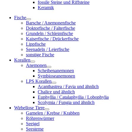
fossile Steine und Riffsteine
Keramik
Fische
Barsche / Anemonenfische
Doktorfische / Falterfische
Grundeln / Schleimfische
Kaiserfische / Drückerfische
Lippfische
Seenadeln / Leierfische
sonstige Fische
Korallen
Anemonen
Scheibenanemonen
Symbioseanemonen
LPS Korallen
Acanthastrea / Favia und ähnlich
Chalice und ähnlich
Euphyllia / Catalaphyilia / Lobophylia
Scolymia / Fungia und ähnlich
Wirbellose Tiere
Garnelen / Krebse / Krabben
Röhrenwürmer
Seeigel
Seesterne