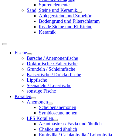
Spurenelemente
Sand, Steine und Keramik
Ablegersteine und Zubehör
Bodengrund und Filterschlamm
fossile Steine und Riffsteine
Keramik
Fische
Barsche / Anemonenfische
Doktorfische / Falterfische
Grundeln / Schleimfische
Kaiserfische / Drückerfische
Lippfische
Seenadeln / Leierfische
sonstige Fische
Korallen
Anemonen
Scheibenanemonen
Symbioseanemonen
LPS Korallen
Acanthastrea / Favia und ähnlich
Chalice und ähnlich
Euphyllia / Catalaphyilia / Lobophylia