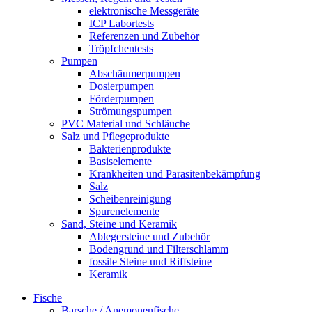
elektronische Messgeräte
ICP Labortests
Referenzen und Zubehör
Tröpfchentests
Pumpen
Abschäumerpumpen
Dosierpumpen
Förderpumpen
Strömungspumpen
PVC Material und Schläuche
Salz und Pflegeprodukte
Bakterienprodukte
Basiselemente
Krankheiten und Parasitenbekämpfung
Salz
Scheibenreinigung
Spurenelemente
Sand, Steine und Keramik
Ablegersteine und Zubehör
Bodengrund und Filterschlamm
fossile Steine und Riffsteine
Keramik
Fische
Barsche / Anemonenfische