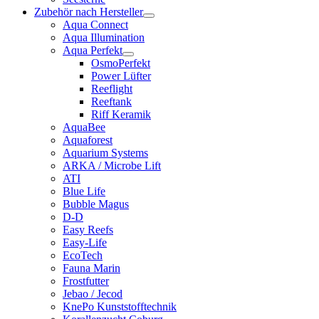
Zubehör nach Hersteller
Aqua Connect
Aqua Illumination
Aqua Perfekt
OsmoPerfekt
Power Lüfter
Reeflight
Reeftank
Riff Keramik
AquaBee
Aquaforest
Aquarium Systems
ARKA / Microbe Lift
ATI
Blue Life
Bubble Magus
D-D
Easy Reefs
Easy-Life
EcoTech
Fauna Marin
Frostfutter
Jebao / Jecod
KnePo Kunststofftechnik