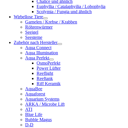
Chalice und ähnlich
Euphyllia / Catalaphyilia / Lobophylia
Scolymia / Fungia und ähnlich
Wirbellose Tiere
Garnelen / Krebse / Krabben
Röhrenwürmer
Seeigel
Seesterne
Zubehör nach Hersteller
Aqua Connect
Aqua Illumination
Aqua Perfekt
OsmoPerfekt
Power Lüfter
Reeflight
Reeftank
Riff Keramik
AquaBee
Aquaforest
Aquarium Systems
ARKA / Microbe Lift
ATI
Blue Life
Bubble Magus
D-D