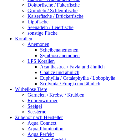
Doktorfische / Falterfische
Grundeln / Schleimfische
Kaiserfische / Drückerfische
Lippfische
Seenadeln / Leierfische
sonstige Fische
Korallen
Anemonen
Scheibenanemonen
Symbioseanemonen
LPS Korallen
Acanthastrea / Favia und ähnlich
Chalice und ähnlich
Euphyllia / Catalaphyilia / Lobophylia
Scolymia / Fungia und ähnlich
Wirbellose Tiere
Garnelen / Krebse / Krabben
Röhrenwürmer
Seeigel
Seesterne
Zubehör nach Hersteller
Aqua Connect
Aqua Illumination
Aqua Perfekt
OsmoPerfekt