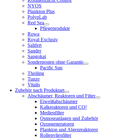
Korallenzucht Coburg
NYOS
Plankton Plus
PolypLab
Red Sea
Pflegeprodukte
Rowa
Royal Exclusiv
Salifert
Sander
Sangokai
Sonderposten ohne Garantie
Pacific Sun
Theiling
Tunze
Vitalis
Zubehör nach Produktart
Abschäumer, Reaktoren und Filter
Eiweißabschäumer
Kalkreaktoren und CO²
Medienfilter
Osmoseanlagen und Zubehör
Ozongeneratoren
Plankton und Algenreaktoren
Rollenvliesfilter