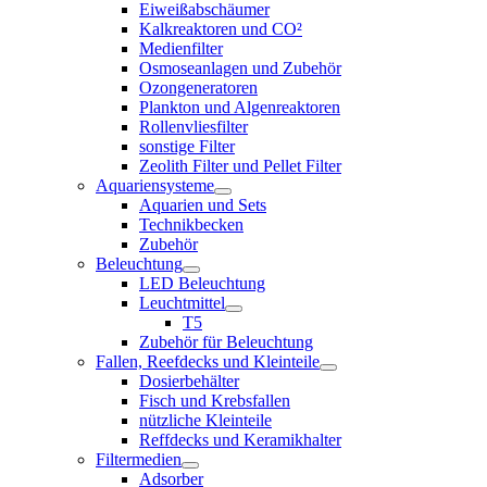
Eiweißabschäumer
Kalkreaktoren und CO²
Medienfilter
Osmoseanlagen und Zubehör
Ozongeneratoren
Plankton und Algenreaktoren
Rollenvliesfilter
sonstige Filter
Zeolith Filter und Pellet Filter
Aquariensysteme
Aquarien und Sets
Technikbecken
Zubehör
Beleuchtung
LED Beleuchtung
Leuchtmittel
T5
Zubehör für Beleuchtung
Fallen, Reefdecks und Kleinteile
Dosierbehälter
Fisch und Krebsfallen
nützliche Kleinteile
Reffdecks und Keramikhalter
Filtermedien
Adsorber