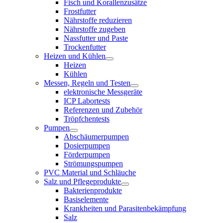
Fisch und Korallenzusätze
Frostfutter
Nährstoffe reduzieren
Nährstoffe zugeben
Nassfutter und Paste
Trockenfutter
Heizen und Kühlen
Heizen
Kühlen
Messen, Regeln und Testen
elektronische Messgeräte
ICP Labortests
Referenzen und Zubehör
Tröpfchentests
Pumpen
Abschäumerpumpen
Dosierpumpen
Förderpumpen
Strömungspumpen
PVC Material und Schläuche
Salz und Pflegeprodukte
Bakterienprodukte
Basiselemente
Krankheiten und Parasitenbekämpfung
Salz