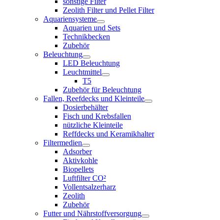
sonstige Filter
Zeolith Filter und Pellet Filter
Aquariensysteme
Aquarien und Sets
Technikbecken
Zubehör
Beleuchtung
LED Beleuchtung
Leuchtmittel
T5
Zubehör für Beleuchtung
Fallen, Reefdecks und Kleinteile
Dosierbehälter
Fisch und Krebsfallen
nützliche Kleinteile
Reffdecks und Keramikhalter
Filtermedien
Adsorber
Aktivkohle
Biopellets
Luftfilter CO²
Vollentsalzerharz
Zeolith
Zubehör
Futter und Nährstoffversorgung