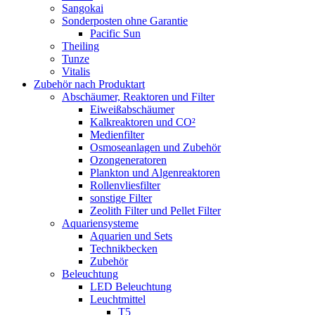
Sangokai
Sonderposten ohne Garantie
Pacific Sun
Theiling
Tunze
Vitalis
Zubehör nach Produktart
Abschäumer, Reaktoren und Filter
Eiweißabschäumer
Kalkreaktoren und CO²
Medienfilter
Osmoseanlagen und Zubehör
Ozongeneratoren
Plankton und Algenreaktoren
Rollenvliesfilter
sonstige Filter
Zeolith Filter und Pellet Filter
Aquariensysteme
Aquarien und Sets
Technikbecken
Zubehör
Beleuchtung
LED Beleuchtung
Leuchtmittel
T5