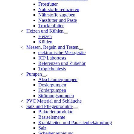
Frostfutter
Nährstoffe reduzieren
Nährstoffe zugeben
Nassfutter und Paste
Trockenfutter
Heizen und Kühlen
Heizen
Kühlen
Messen, Regeln und Testen
elektronische Messgeräte
ICP Labortests
Referenzen und Zubehör
Tröpfchentests
Pumpen
Abschäumerpumpen
Dosierpumpen
Förderpumpen
Strömungspumpen
PVC Material und Schläuche
Salz und Pflegeprodukte
Bakterienprodukte
Basiselemente
Krankheiten und Parasitenbekämpfung
Salz
Scheibenreinigung