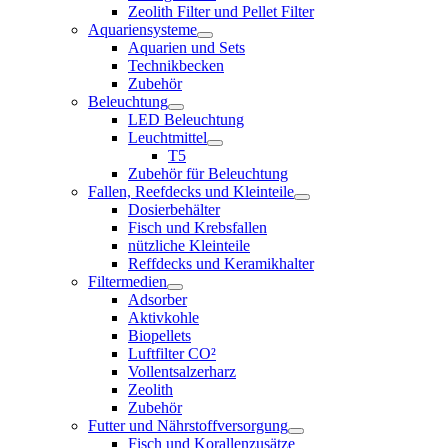
Zeolith Filter und Pellet Filter
Aquariensysteme
Aquarien und Sets
Technikbecken
Zubehör
Beleuchtung
LED Beleuchtung
Leuchtmittel
T5
Zubehör für Beleuchtung
Fallen, Reefdecks und Kleinteile
Dosierbehälter
Fisch und Krebsfallen
nützliche Kleinteile
Reffdecks und Keramikhalter
Filtermedien
Adsorber
Aktivkohle
Biopellets
Luftfilter CO²
Vollentsalzerharz
Zeolith
Zubehör
Futter und Nährstoffversorgung
Fisch und Korallenzusätze