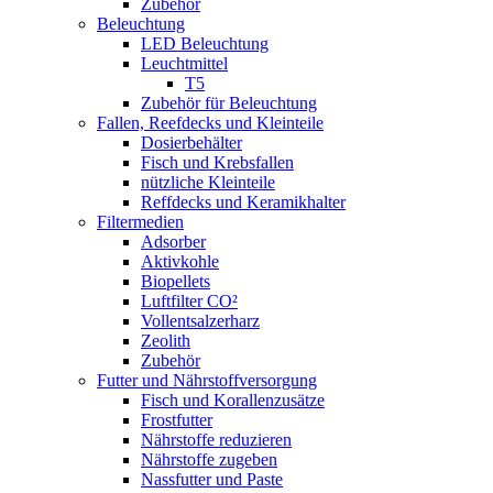
Zubehör
Beleuchtung
LED Beleuchtung
Leuchtmittel
T5
Zubehör für Beleuchtung
Fallen, Reefdecks und Kleinteile
Dosierbehälter
Fisch und Krebsfallen
nützliche Kleinteile
Reffdecks und Keramikhalter
Filtermedien
Adsorber
Aktivkohle
Biopellets
Luftfilter CO²
Vollentsalzerharz
Zeolith
Zubehör
Futter und Nährstoffversorgung
Fisch und Korallenzusätze
Frostfutter
Nährstoffe reduzieren
Nährstoffe zugeben
Nassfutter und Paste