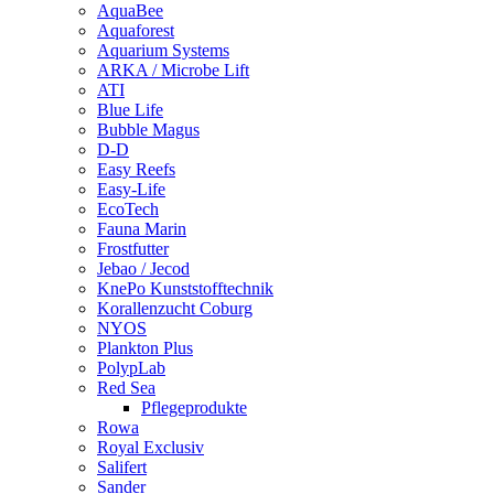
AquaBee
Aquaforest
Aquarium Systems
ARKA / Microbe Lift
ATI
Blue Life
Bubble Magus
D-D
Easy Reefs
Easy-Life
EcoTech
Fauna Marin
Frostfutter
Jebao / Jecod
KnePo Kunststofftechnik
Korallenzucht Coburg
NYOS
Plankton Plus
PolypLab
Red Sea
Pflegeprodukte
Rowa
Royal Exclusiv
Salifert
Sander