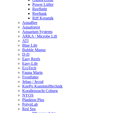
Power Lüfter
Reeflight
Reeftank
Riff Keramik
AquaBee
Aquaforest
Aquarium Systems
ARKA / Microbe Lift
ATI
Blue Life
Bubble Magus
D-D
Easy Reefs
Easy-Life
EcoTech
Fauna Marin
Frostfutter
Jebao / Jecod
KnePo Kunststofftechnik
Korallenzucht Coburg
NYOS
Plankton Plus
PolypLab
Red Sea