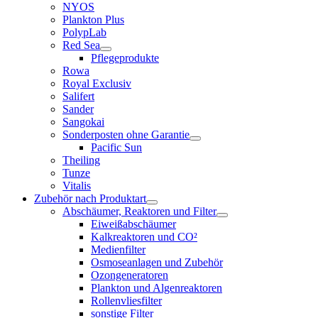
NYOS
Plankton Plus
PolypLab
Red Sea
Pflegeprodukte
Rowa
Royal Exclusiv
Salifert
Sander
Sangokai
Sonderposten ohne Garantie
Pacific Sun
Theiling
Tunze
Vitalis
Zubehör nach Produktart
Abschäumer, Reaktoren und Filter
Eiweißabschäumer
Kalkreaktoren und CO²
Medienfilter
Osmoseanlagen und Zubehör
Ozongeneratoren
Plankton und Algenreaktoren
Rollenvliesfilter
sonstige Filter