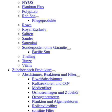
NYOS
Plankton Plus
PolypLab
Red Sea
Pflegeprodukte
Rowa
Royal Exclusiv
Salifert
Sander
Sangokai
Sonderposten ohne Garantie
Pacific Sun
Theiling
Tunze
Vitalis
Zubehör nach Produktart
Abschäumer, Reaktoren und Filter
Eiweißabschäumer
Kalkreaktoren und CO²
Medienfilter
Osmoseanlagen und Zubehör
Ozongeneratoren
Plankton und Algenreaktoren
Rollenvliesfilter
sonstige Filter