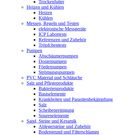
Trockenfutter
Heizen und Kühlen
Heizen
Kühlen
Messen, Regeln und Testen
elektronische Messgeräte
ICP Labortests
Referenzen und Zubehör
Tröpfchentests
Pumpen
Abschäumerpumpen
Dosierpumpen
Förderpumpen
Strömungspumpen
PVC Material und Schläuche
Salz und Pflegeprodukte
Bakterienprodukte
Basiselemente
Krankheiten und Parasitenbekämpfung
Salz
Scheibenreinigung
Spurenelemente
Sand, Steine und Keramik
Ablegersteine und Zubehör
Bodengrund und Filterschlamm