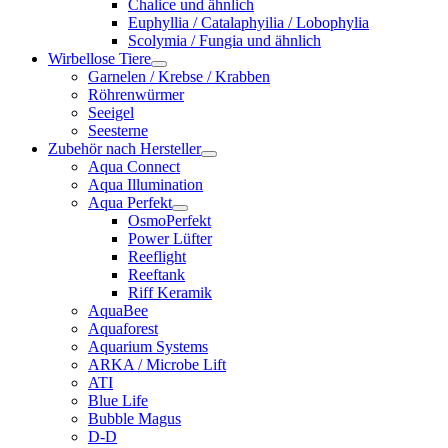
Chalice und ähnlich
Euphyllia / Catalaphyilia / Lobophylia
Scolymia / Fungia und ähnlich
Wirbellose Tiere
Garnelen / Krebse / Krabben
Röhrenwürmer
Seeigel
Seesterne
Zubehör nach Hersteller
Aqua Connect
Aqua Illumination
Aqua Perfekt
OsmoPerfekt
Power Lüfter
Reeflight
Reeftank
Riff Keramik
AquaBee
Aquaforest
Aquarium Systems
ARKA / Microbe Lift
ATI
Blue Life
Bubble Magus
D-D