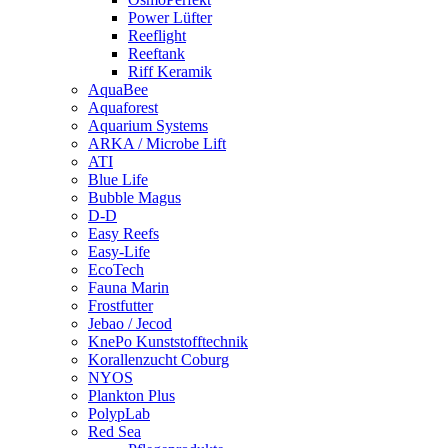
Power Lüfter
Reeflight
Reeftank
Riff Keramik
AquaBee
Aquaforest
Aquarium Systems
ARKA / Microbe Lift
ATI
Blue Life
Bubble Magus
D-D
Easy Reefs
Easy-Life
EcoTech
Fauna Marin
Frostfutter
Jebao / Jecod
KnePo Kunststofftechnik
Korallenzucht Coburg
NYOS
Plankton Plus
PolypLab
Red Sea