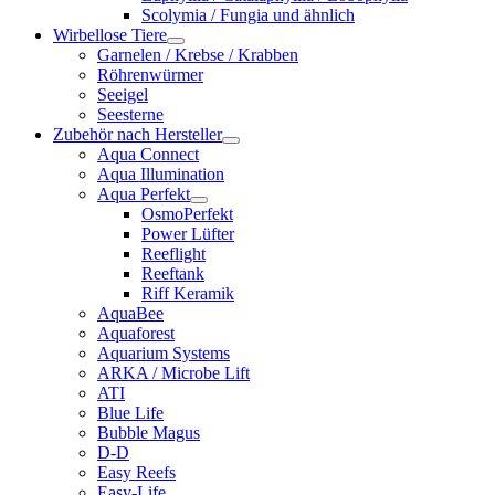
Scolymia / Fungia und ähnlich
Wirbellose Tiere
Garnelen / Krebse / Krabben
Röhrenwürmer
Seeigel
Seesterne
Zubehör nach Hersteller
Aqua Connect
Aqua Illumination
Aqua Perfekt
OsmoPerfekt
Power Lüfter
Reeflight
Reeftank
Riff Keramik
AquaBee
Aquaforest
Aquarium Systems
ARKA / Microbe Lift
ATI
Blue Life
Bubble Magus
D-D
Easy Reefs
Easy-Life