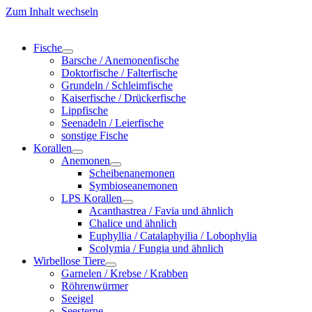
Zum Inhalt wechseln
Fische
Barsche / Anemonenfische
Doktorfische / Falterfische
Grundeln / Schleimfische
Kaiserfische / Drückerfische
Lippfische
Seenadeln / Leierfische
sonstige Fische
Korallen
Anemonen
Scheibenanemonen
Symbioseanemonen
LPS Korallen
Acanthastrea / Favia und ähnlich
Chalice und ähnlich
Euphyllia / Catalaphyilia / Lobophylia
Scolymia / Fungia und ähnlich
Wirbellose Tiere
Garnelen / Krebse / Krabben
Röhrenwürmer
Seeigel
Seesterne