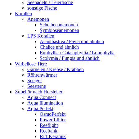
Seenadeln / Leierfische
sonstige Fische
Korallen
Anemonen
Scheibenanemonen
Symbioseanemonen
LPS Korallen
Acanthastrea / Favia und ähnlich
Chalice und ähnlich
Euphyllia / Catalaphyilia / Lobophylia
Scolymia / Fungia und ähnlich
Wirbellose Tiere
Garnelen / Krebse / Krabben
Röhrenwürmer
Seeigel
Seesterne
Zubehör nach Hersteller
Aqua Connect
Aqua Illumination
Aqua Perfekt
OsmoPerfekt
Power Lüfter
Reeflight
Reeftank
Riff Keramik