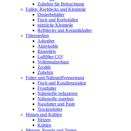
Zubehör für Beleuchtung
Fallen, Reefdecks und Kleinteile
Dosierbehälter
Fisch und Krebsfallen
nützliche Kleinteile
Reffdecks und Keramikhalter
Filtermedien
Adsorber
Aktivkohle
Biopellets
Luftfilter CO²
Vollentsalzerharz
Zeolith
Zubehör
Futter und Nährstoffversorgung
Fisch und Korallenzusätze
Frostfutter
Nährstoffe reduzieren
Nährstoffe zugeben
Nassfutter und Paste
Trockenfutter
Heizen und Kühlen
Heizen
Kühlen
Messen, Regeln und Testen