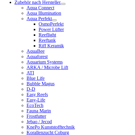
Zubehör nach Hersteller
Aqua Connect
Aqua Illumination
Aqua Perfekt
OsmoPerfekt
Power Lüfter
Reeflight
Reeftank
Riff Keramik
AquaBee
Aquaforest
Aquarium Systems
ARKA / Microbe Lift
ATI
Blue Life
Bubble Magus
D-D
Easy Reefs
Easy-Life
EcoTech
Fauna Marin
Frostfutter
Jebao / Jecod
KnePo Kunststofftechnik
Korallenzucht Coburg