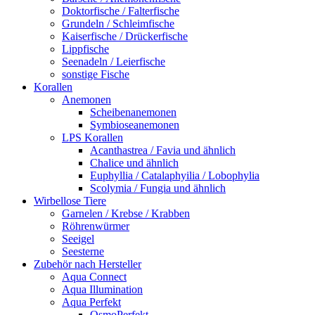
Doktorfische / Falterfische
Grundeln / Schleimfische
Kaiserfische / Drückerfische
Lippfische
Seenadeln / Leierfische
sonstige Fische
Korallen
Anemonen
Scheibenanemonen
Symbioseanemonen
LPS Korallen
Acanthastrea / Favia und ähnlich
Chalice und ähnlich
Euphyllia / Catalaphyilia / Lobophylia
Scolymia / Fungia und ähnlich
Wirbellose Tiere
Garnelen / Krebse / Krabben
Röhrenwürmer
Seeigel
Seesterne
Zubehör nach Hersteller
Aqua Connect
Aqua Illumination
Aqua Perfekt
OsmoPerfekt