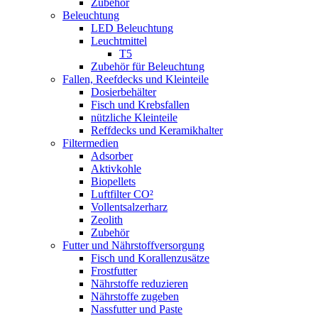
Zubehör
Beleuchtung
LED Beleuchtung
Leuchtmittel
T5
Zubehör für Beleuchtung
Fallen, Reefdecks und Kleinteile
Dosierbehälter
Fisch und Krebsfallen
nützliche Kleinteile
Reffdecks und Keramikhalter
Filtermedien
Adsorber
Aktivkohle
Biopellets
Luftfilter CO²
Vollentsalzerharz
Zeolith
Zubehör
Futter und Nährstoffversorgung
Fisch und Korallenzusätze
Frostfutter
Nährstoffe reduzieren
Nährstoffe zugeben
Nassfutter und Paste