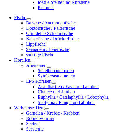
fossile Steine und Riffsteine
Keramik
Fische
Barsche / Anemonenfische
Doktorfische / Falterfische
Grundeln / Schleimfische
Kaiserfische / Drückerfische
Lippfische
Seenadeln / Leierfische
sonstige Fische
Korallen
Anemonen
Scheibenanemonen
Symbioseanemonen
LPS Korallen
Acanthastrea / Favia und ähnlich
Chalice und ähnlich
Euphyllia / Catalaphyilia / Lobophylia
Scolymia / Fungia und ähnlich
Wirbellose Tiere
Garnelen / Krebse / Krabben
Röhrenwürmer
Seeigel
Seesterne