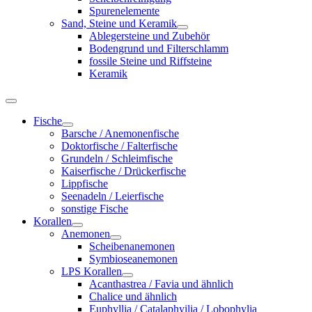
Spurenelemente
Sand, Steine und Keramik
Ablegersteine und Zubehör
Bodengrund und Filterschlamm
fossile Steine und Riffsteine
Keramik
Fische
Barsche / Anemonenfische
Doktorfische / Falterfische
Grundeln / Schleimfische
Kaiserfische / Drückerfische
Lippfische
Seenadeln / Leierfische
sonstige Fische
Korallen
Anemonen
Scheibenanemonen
Symbioseanemonen
LPS Korallen
Acanthastrea / Favia und ähnlich
Chalice und ähnlich
Euphyllia / Catalaphyilia / Lobophylia