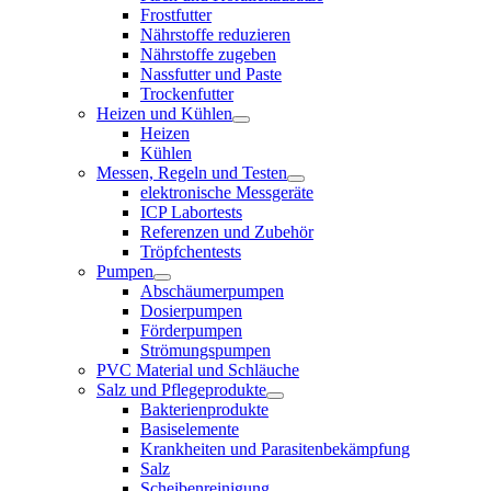
Frostfutter
Nährstoffe reduzieren
Nährstoffe zugeben
Nassfutter und Paste
Trockenfutter
Heizen und Kühlen
Heizen
Kühlen
Messen, Regeln und Testen
elektronische Messgeräte
ICP Labortests
Referenzen und Zubehör
Tröpfchentests
Pumpen
Abschäumerpumpen
Dosierpumpen
Förderpumpen
Strömungspumpen
PVC Material und Schläuche
Salz und Pflegeprodukte
Bakterienprodukte
Basiselemente
Krankheiten und Parasitenbekämpfung
Salz
Scheibenreinigung