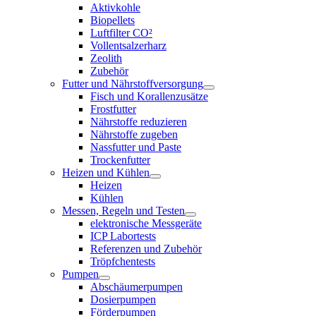
Aktivkohle
Biopellets
Luftfilter CO²
Vollentsalzerharz
Zeolith
Zubehör
Futter und Nährstoffversorgung
Fisch und Korallenzusätze
Frostfutter
Nährstoffe reduzieren
Nährstoffe zugeben
Nassfutter und Paste
Trockenfutter
Heizen und Kühlen
Heizen
Kühlen
Messen, Regeln und Testen
elektronische Messgeräte
ICP Labortests
Referenzen und Zubehör
Tröpfchentests
Pumpen
Abschäumerpumpen
Dosierpumpen
Förderpumpen