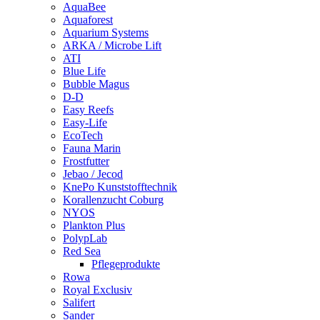
AquaBee
Aquaforest
Aquarium Systems
ARKA / Microbe Lift
ATI
Blue Life
Bubble Magus
D-D
Easy Reefs
Easy-Life
EcoTech
Fauna Marin
Frostfutter
Jebao / Jecod
KnePo Kunststofftechnik
Korallenzucht Coburg
NYOS
Plankton Plus
PolypLab
Red Sea
Pflegeprodukte
Rowa
Royal Exclusiv
Salifert
Sander