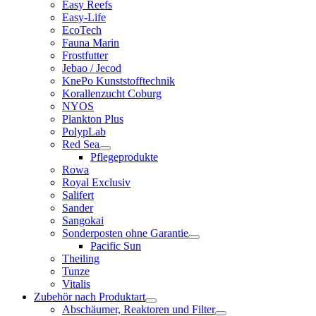
Easy Reefs
Easy-Life
EcoTech
Fauna Marin
Frostfutter
Jebao / Jecod
KnePo Kunststofftechnik
Korallenzucht Coburg
NYOS
Plankton Plus
PolypLab
Red Sea
Pflegeprodukte
Rowa
Royal Exclusiv
Salifert
Sander
Sangokai
Sonderposten ohne Garantie
Pacific Sun
Theiling
Tunze
Vitalis
Zubehör nach Produktart
Abschäumer, Reaktoren und Filter