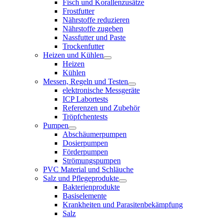
Fisch und Korallenzusätze
Frostfutter
Nährstoffe reduzieren
Nährstoffe zugeben
Nassfutter und Paste
Trockenfutter
Heizen und Kühlen
Heizen
Kühlen
Messen, Regeln und Testen
elektronische Messgeräte
ICP Labortests
Referenzen und Zubehör
Tröpfchentests
Pumpen
Abschäumerpumpen
Dosierpumpen
Förderpumpen
Strömungspumpen
PVC Material und Schläuche
Salz und Pflegeprodukte
Bakterienprodukte
Basiselemente
Krankheiten und Parasitenbekämpfung
Salz