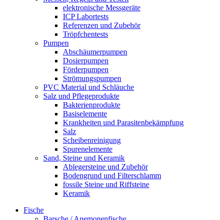
elektronische Messgeräte
ICP Labortests
Referenzen und Zubehör
Tröpfchentests
Pumpen
Abschäumerpumpen
Dosierpumpen
Förderpumpen
Strömungspumpen
PVC Material und Schläuche
Salz und Pflegeprodukte
Bakterienprodukte
Basiselemente
Krankheiten und Parasitenbekämpfung
Salz
Scheibenreinigung
Spurenelemente
Sand, Steine und Keramik
Ablegersteine und Zubehör
Bodengrund und Filterschlamm
fossile Steine und Riffsteine
Keramik
Fische
Barsche / Anemonenfische