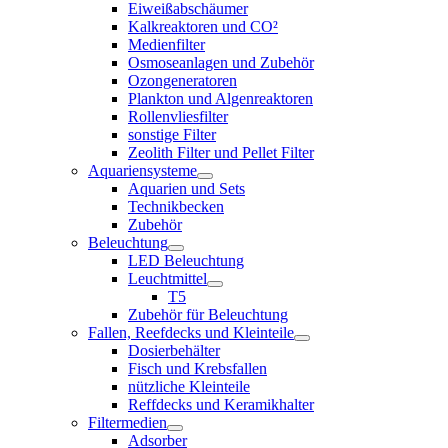
Eiweißabschäumer
Kalkreaktoren und CO²
Medienfilter
Osmoseanlagen und Zubehör
Ozongeneratoren
Plankton und Algenreaktoren
Rollenvliesfilter
sonstige Filter
Zeolith Filter und Pellet Filter
Aquariensysteme
Aquarien und Sets
Technikbecken
Zubehör
Beleuchtung
LED Beleuchtung
Leuchtmittel
T5
Zubehör für Beleuchtung
Fallen, Reefdecks und Kleinteile
Dosierbehälter
Fisch und Krebsfallen
nützliche Kleinteile
Reffdecks und Keramikhalter
Filtermedien
Adsorber