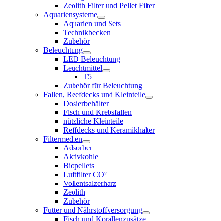
Zeolith Filter und Pellet Filter
Aquariensysteme
Aquarien und Sets
Technikbecken
Zubehör
Beleuchtung
LED Beleuchtung
Leuchtmittel
T5
Zubehör für Beleuchtung
Fallen, Reefdecks und Kleinteile
Dosierbehälter
Fisch und Krebsfallen
nützliche Kleinteile
Reffdecks und Keramikhalter
Filtermedien
Adsorber
Aktivkohle
Biopellets
Luftfilter CO²
Vollentsalzerharz
Zeolith
Zubehör
Futter und Nährstoffversorgung
Fisch und Korallenzusätze