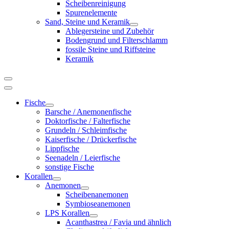
Scheibenreinigung
Spurenelemente
Sand, Steine und Keramik
Ablegersteine und Zubehör
Bodengrund und Filterschlamm
fossile Steine und Riffsteine
Keramik
Fische
Barsche / Anemonenfische
Doktorfische / Falterfische
Grundeln / Schleimfische
Kaiserfische / Drückerfische
Lippfische
Seenadeln / Leierfische
sonstige Fische
Korallen
Anemonen
Scheibenanemonen
Symbioseanemonen
LPS Korallen
Acanthastrea / Favia und ähnlich