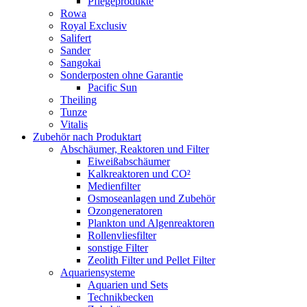
Pflegeprodukte
Rowa
Royal Exclusiv
Salifert
Sander
Sangokai
Sonderposten ohne Garantie
Pacific Sun
Theiling
Tunze
Vitalis
Zubehör nach Produktart
Abschäumer, Reaktoren und Filter
Eiweißabschäumer
Kalkreaktoren und CO²
Medienfilter
Osmoseanlagen und Zubehör
Ozongeneratoren
Plankton und Algenreaktoren
Rollenvliesfilter
sonstige Filter
Zeolith Filter und Pellet Filter
Aquariensysteme
Aquarien und Sets
Technikbecken