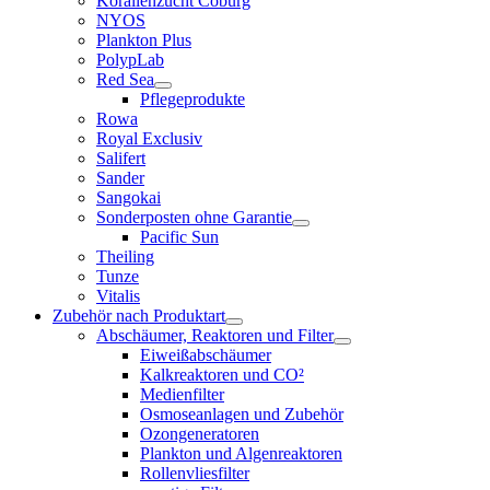
Korallenzucht Coburg
NYOS
Plankton Plus
PolypLab
Red Sea
Pflegeprodukte
Rowa
Royal Exclusiv
Salifert
Sander
Sangokai
Sonderposten ohne Garantie
Pacific Sun
Theiling
Tunze
Vitalis
Zubehör nach Produktart
Abschäumer, Reaktoren und Filter
Eiweißabschäumer
Kalkreaktoren und CO²
Medienfilter
Osmoseanlagen und Zubehör
Ozongeneratoren
Plankton und Algenreaktoren
Rollenvliesfilter