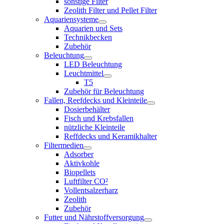
sonstige Filter
Zeolith Filter und Pellet Filter
Aquariensysteme
Aquarien und Sets
Technikbecken
Zubehör
Beleuchtung
LED Beleuchtung
Leuchtmittel
T5
Zubehör für Beleuchtung
Fallen, Reefdecks und Kleinteile
Dosierbehälter
Fisch und Krebsfallen
nützliche Kleinteile
Reffdecks und Keramikhalter
Filtermedien
Adsorber
Aktivkohle
Biopellets
Luftfilter CO²
Vollentsalzerharz
Zeolith
Zubehör
Futter und Nährstoffversorgung