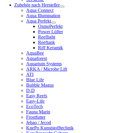
Zubehör nach Hersteller
Aqua Connect
Aqua Illumination
Aqua Perfekt
OsmoPerfekt
Power Lüfter
Reeflight
Reeftank
Riff Keramik
AquaBee
Aquaforest
Aquarium Systems
ARKA / Microbe Lift
ATI
Blue Life
Bubble Magus
D-D
Easy Reefs
Easy-Life
EcoTech
Fauna Marin
Frostfutter
Jebao / Jecod
KnePo Kunststofftechnik