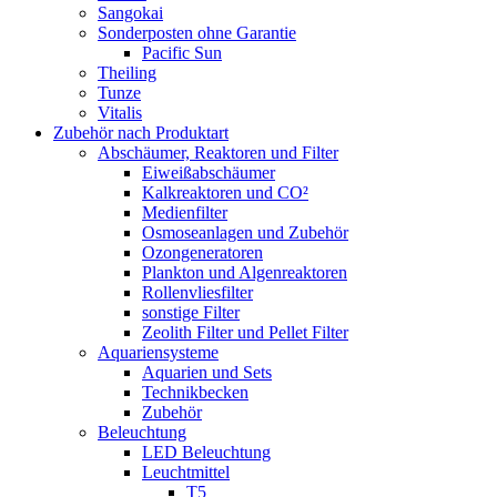
Sangokai
Sonderposten ohne Garantie
Pacific Sun
Theiling
Tunze
Vitalis
Zubehör nach Produktart
Abschäumer, Reaktoren und Filter
Eiweißabschäumer
Kalkreaktoren und CO²
Medienfilter
Osmoseanlagen und Zubehör
Ozongeneratoren
Plankton und Algenreaktoren
Rollenvliesfilter
sonstige Filter
Zeolith Filter und Pellet Filter
Aquariensysteme
Aquarien und Sets
Technikbecken
Zubehör
Beleuchtung
LED Beleuchtung
Leuchtmittel
T5