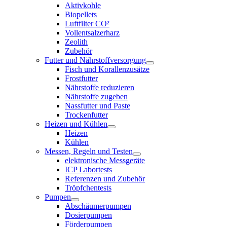
Aktivkohle
Biopellets
Luftfilter CO²
Vollentsalzerharz
Zeolith
Zubehör
Futter und Nährstoffversorgung
Fisch und Korallenzusätze
Frostfutter
Nährstoffe reduzieren
Nährstoffe zugeben
Nassfutter und Paste
Trockenfutter
Heizen und Kühlen
Heizen
Kühlen
Messen, Regeln und Testen
elektronische Messgeräte
ICP Labortests
Referenzen und Zubehör
Tröpfchentests
Pumpen
Abschäumerpumpen
Dosierpumpen
Förderpumpen