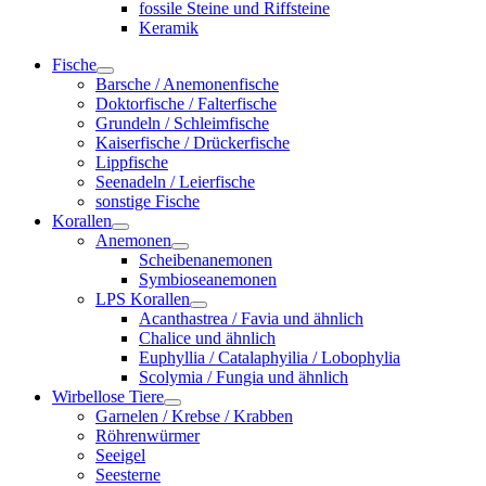
fossile Steine und Riffsteine
Keramik
Fische
Barsche / Anemonenfische
Doktorfische / Falterfische
Grundeln / Schleimfische
Kaiserfische / Drückerfische
Lippfische
Seenadeln / Leierfische
sonstige Fische
Korallen
Anemonen
Scheibenanemonen
Symbioseanemonen
LPS Korallen
Acanthastrea / Favia und ähnlich
Chalice und ähnlich
Euphyllia / Catalaphyilia / Lobophylia
Scolymia / Fungia und ähnlich
Wirbellose Tiere
Garnelen / Krebse / Krabben
Röhrenwürmer
Seeigel
Seesterne