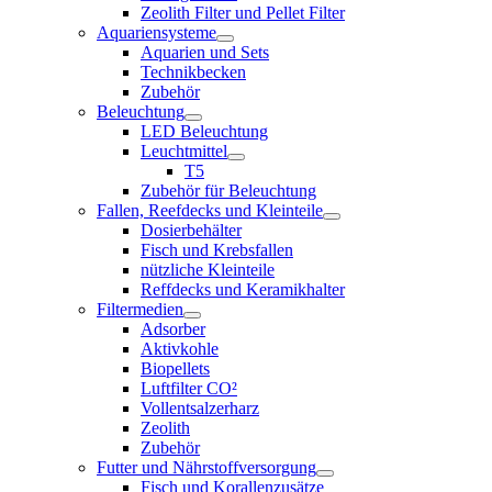
Zeolith Filter und Pellet Filter
Aquariensysteme
Aquarien und Sets
Technikbecken
Zubehör
Beleuchtung
LED Beleuchtung
Leuchtmittel
T5
Zubehör für Beleuchtung
Fallen, Reefdecks und Kleinteile
Dosierbehälter
Fisch und Krebsfallen
nützliche Kleinteile
Reffdecks und Keramikhalter
Filtermedien
Adsorber
Aktivkohle
Biopellets
Luftfilter CO²
Vollentsalzerharz
Zeolith
Zubehör
Futter und Nährstoffversorgung
Fisch und Korallenzusätze