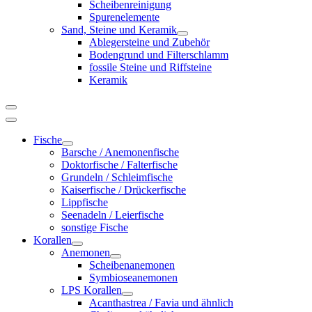
Scheibenreinigung
Spurenelemente
Sand, Steine und Keramik
Ablegersteine und Zubehör
Bodengrund und Filterschlamm
fossile Steine und Riffsteine
Keramik
Fische
Barsche / Anemonenfische
Doktorfische / Falterfische
Grundeln / Schleimfische
Kaiserfische / Drückerfische
Lippfische
Seenadeln / Leierfische
sonstige Fische
Korallen
Anemonen
Scheibenanemonen
Symbioseanemonen
LPS Korallen
Acanthastrea / Favia und ähnlich