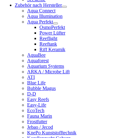
Zubehör nach Hersteller
Aqua Connect
Aqua Illumination
Aqua Perfekt
OsmoPerfekt
Power Lüfter
Reeflight
Reeftank
Riff Keramik
AquaBee
Aquaforest
Aquarium Systems
ARKA / Microbe Lift
ATI
Blue Life
Bubble Magus
D-D
Easy Reefs
Easy-Life
EcoTech
Fauna Marin
Frostfutter
Jebao / Jecod
KnePo Kunststofftechnik