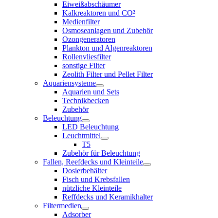
Eiweißabschäumer
Kalkreaktoren und CO²
Medienfilter
Osmoseanlagen und Zubehör
Ozongeneratoren
Plankton und Algenreaktoren
Rollenvliesfilter
sonstige Filter
Zeolith Filter und Pellet Filter
Aquariensysteme
Aquarien und Sets
Technikbecken
Zubehör
Beleuchtung
LED Beleuchtung
Leuchtmittel
T5
Zubehör für Beleuchtung
Fallen, Reefdecks und Kleinteile
Dosierbehälter
Fisch und Krebsfallen
nützliche Kleinteile
Reffdecks und Keramikhalter
Filtermedien
Adsorber