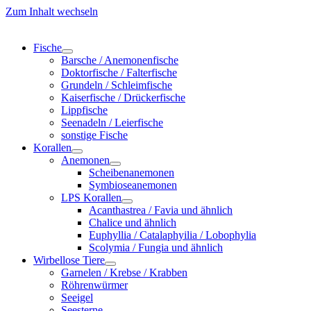
Zum Inhalt wechseln
Fische
Barsche / Anemonenfische
Doktorfische / Falterfische
Grundeln / Schleimfische
Kaiserfische / Drückerfische
Lippfische
Seenadeln / Leierfische
sonstige Fische
Korallen
Anemonen
Scheibenanemonen
Symbioseanemonen
LPS Korallen
Acanthastrea / Favia und ähnlich
Chalice und ähnlich
Euphyllia / Catalaphyilia / Lobophylia
Scolymia / Fungia und ähnlich
Wirbellose Tiere
Garnelen / Krebse / Krabben
Röhrenwürmer
Seeigel
Seesterne