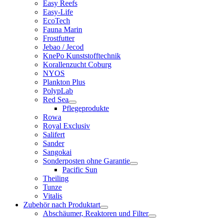
Easy Reefs
Easy-Life
EcoTech
Fauna Marin
Frostfutter
Jebao / Jecod
KnePo Kunststofftechnik
Korallenzucht Coburg
NYOS
Plankton Plus
PolypLab
Red Sea
Pflegeprodukte
Rowa
Royal Exclusiv
Salifert
Sander
Sangokai
Sonderposten ohne Garantie
Pacific Sun
Theiling
Tunze
Vitalis
Zubehör nach Produktart
Abschäumer, Reaktoren und Filter