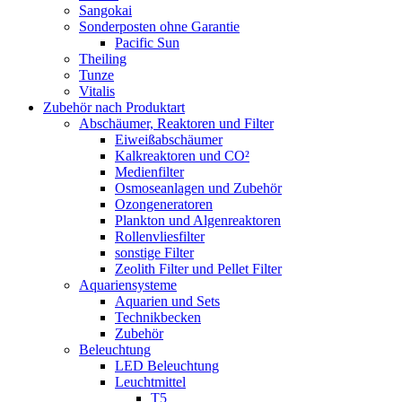
Sangokai
Sonderposten ohne Garantie
Pacific Sun
Theiling
Tunze
Vitalis
Zubehör nach Produktart
Abschäumer, Reaktoren und Filter
Eiweißabschäumer
Kalkreaktoren und CO²
Medienfilter
Osmoseanlagen und Zubehör
Ozongeneratoren
Plankton und Algenreaktoren
Rollenvliesfilter
sonstige Filter
Zeolith Filter und Pellet Filter
Aquariensysteme
Aquarien und Sets
Technikbecken
Zubehör
Beleuchtung
LED Beleuchtung
Leuchtmittel
T5