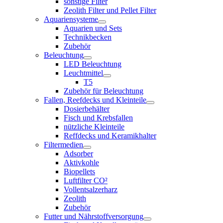
sonstige Filter
Zeolith Filter und Pellet Filter
Aquariensysteme
Aquarien und Sets
Technikbecken
Zubehör
Beleuchtung
LED Beleuchtung
Leuchtmittel
T5
Zubehör für Beleuchtung
Fallen, Reefdecks und Kleinteile
Dosierbehälter
Fisch und Krebsfallen
nützliche Kleinteile
Reffdecks und Keramikhalter
Filtermedien
Adsorber
Aktivkohle
Biopellets
Luftfilter CO²
Vollentsalzerharz
Zeolith
Zubehör
Futter und Nährstoffversorgung