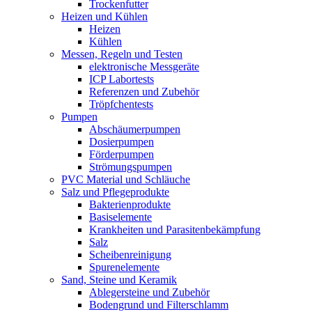
Trockenfutter
Heizen und Kühlen
Heizen
Kühlen
Messen, Regeln und Testen
elektronische Messgeräte
ICP Labortests
Referenzen und Zubehör
Tröpfchentests
Pumpen
Abschäumerpumpen
Dosierpumpen
Förderpumpen
Strömungspumpen
PVC Material und Schläuche
Salz und Pflegeprodukte
Bakterienprodukte
Basiselemente
Krankheiten und Parasitenbekämpfung
Salz
Scheibenreinigung
Spurenelemente
Sand, Steine und Keramik
Ablegersteine und Zubehör
Bodengrund und Filterschlamm