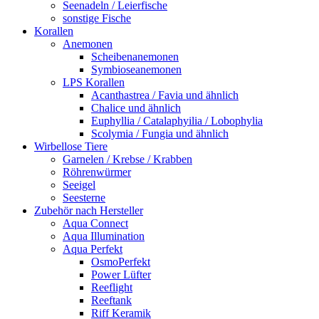
Seenadeln / Leierfische
sonstige Fische
Korallen
Anemonen
Scheibenanemonen
Symbioseanemonen
LPS Korallen
Acanthastrea / Favia und ähnlich
Chalice und ähnlich
Euphyllia / Catalaphyilia / Lobophylia
Scolymia / Fungia und ähnlich
Wirbellose Tiere
Garnelen / Krebse / Krabben
Röhrenwürmer
Seeigel
Seesterne
Zubehör nach Hersteller
Aqua Connect
Aqua Illumination
Aqua Perfekt
OsmoPerfekt
Power Lüfter
Reeflight
Reeftank
Riff Keramik