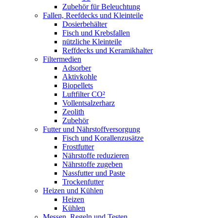
Zubehör für Beleuchtung
Fallen, Reefdecks und Kleinteile
Dosierbehälter
Fisch und Krebsfallen
nützliche Kleinteile
Reffdecks und Keramikhalter
Filtermedien
Adsorber
Aktivkohle
Biopellets
Luftfilter CO²
Vollentsalzerharz
Zeolith
Zubehör
Futter und Nährstoffversorgung
Fisch und Korallenzusätze
Frostfutter
Nährstoffe reduzieren
Nährstoffe zugeben
Nassfutter und Paste
Trockenfutter
Heizen und Kühlen
Heizen
Kühlen
Messen, Regeln und Testen