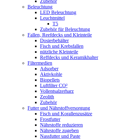
Zubehör
Beleuchtung
LED Beleuchtung
Leuchtmittel
T5
Zubehör für Beleuchtung
Fallen, Reefdecks und Kleinteile
Dosierbehälter
Fisch und Krebsfallen
nützliche Kleinteile
Reffdecks und Keramikhalter
Filtermedien
Adsorber
Aktivkohle
Biopellets
Luftfilter CO²
Vollentsalzerharz
Zeolith
Zubehör
Futter und Nährstoffversorgung
Fisch und Korallenzusätze
Frostfutter
Nährstoffe reduzieren
Nährstoffe zugeben
Nassfutter und Paste