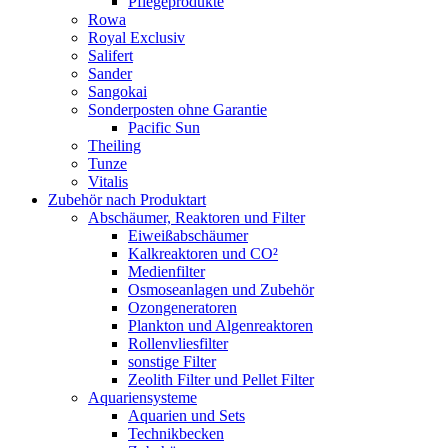
Pflegeprodukte
Rowa
Royal Exclusiv
Salifert
Sander
Sangokai
Sonderposten ohne Garantie
Pacific Sun
Theiling
Tunze
Vitalis
Zubehör nach Produktart
Abschäumer, Reaktoren und Filter
Eiweißabschäumer
Kalkreaktoren und CO²
Medienfilter
Osmoseanlagen und Zubehör
Ozongeneratoren
Plankton und Algenreaktoren
Rollenvliesfilter
sonstige Filter
Zeolith Filter und Pellet Filter
Aquariensysteme
Aquarien und Sets
Technikbecken