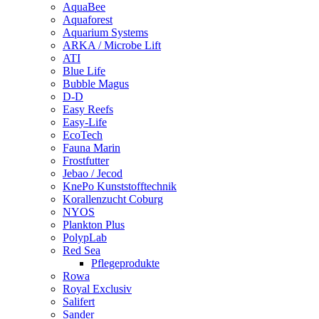
AquaBee
Aquaforest
Aquarium Systems
ARKA / Microbe Lift
ATI
Blue Life
Bubble Magus
D-D
Easy Reefs
Easy-Life
EcoTech
Fauna Marin
Frostfutter
Jebao / Jecod
KnePo Kunststofftechnik
Korallenzucht Coburg
NYOS
Plankton Plus
PolypLab
Red Sea
Pflegeprodukte
Rowa
Royal Exclusiv
Salifert
Sander