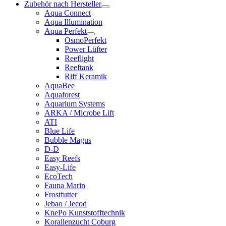
Zubehör nach Hersteller
Aqua Connect
Aqua Illumination
Aqua Perfekt
OsmoPerfekt
Power Lüfter
Reeflight
Reeftank
Riff Keramik
AquaBee
Aquaforest
Aquarium Systems
ARKA / Microbe Lift
ATI
Blue Life
Bubble Magus
D-D
Easy Reefs
Easy-Life
EcoTech
Fauna Marin
Frostfutter
Jebao / Jecod
KnePo Kunststofftechnik
Korallenzucht Coburg