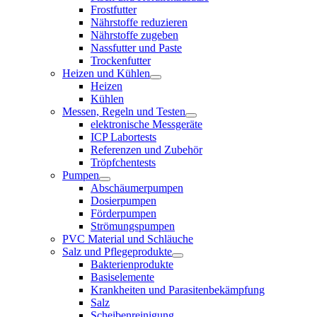
Frostfutter
Nährstoffe reduzieren
Nährstoffe zugeben
Nassfutter und Paste
Trockenfutter
Heizen und Kühlen
Heizen
Kühlen
Messen, Regeln und Testen
elektronische Messgeräte
ICP Labortests
Referenzen und Zubehör
Tröpfchentests
Pumpen
Abschäumerpumpen
Dosierpumpen
Förderpumpen
Strömungspumpen
PVC Material und Schläuche
Salz und Pflegeprodukte
Bakterienprodukte
Basiselemente
Krankheiten und Parasitenbekämpfung
Salz
Scheibenreinigung