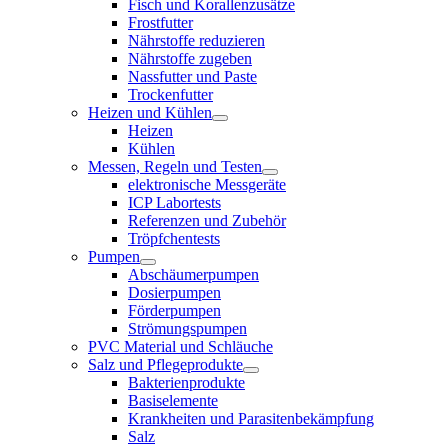
Fisch und Korallenzusätze
Frostfutter
Nährstoffe reduzieren
Nährstoffe zugeben
Nassfutter und Paste
Trockenfutter
Heizen und Kühlen
Heizen
Kühlen
Messen, Regeln und Testen
elektronische Messgeräte
ICP Labortests
Referenzen und Zubehör
Tröpfchentests
Pumpen
Abschäumerpumpen
Dosierpumpen
Förderpumpen
Strömungspumpen
PVC Material und Schläuche
Salz und Pflegeprodukte
Bakterienprodukte
Basiselemente
Krankheiten und Parasitenbekämpfung
Salz