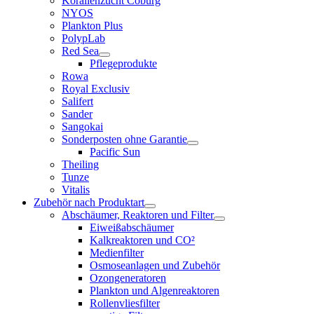
Korallenzucht Coburg
NYOS
Plankton Plus
PolypLab
Red Sea
Pflegeprodukte
Rowa
Royal Exclusiv
Salifert
Sander
Sangokai
Sonderposten ohne Garantie
Pacific Sun
Theiling
Tunze
Vitalis
Zubehör nach Produktart
Abschäumer, Reaktoren und Filter
Eiweißabschäumer
Kalkreaktoren und CO²
Medienfilter
Osmoseanlagen und Zubehör
Ozongeneratoren
Plankton und Algenreaktoren
Rollenvliesfilter