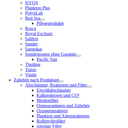
NYOS
Plankton Plus
PolypLab
Red Sea
Pflegeprodukte
Rowa
Royal Exclusiv
Salifert
Sander
Sangokai
Sonderposten ohne Garantie
Pacific Sun
Theiling
Tunze
Vitalis
Zubehör nach Produktart
Abschäumer, Reaktoren und Filter
Eiweißabschäumer
Kalkreaktoren und CO²
Medienfilter
Osmoseanlagen und Zubehör
Ozongeneratoren
Plankton und Algenreaktoren
Rollenvliesfilter
sonstige Filter