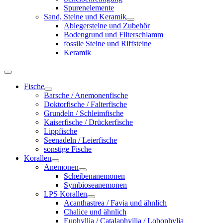
Spurenelemente
Sand, Steine und Keramik
Ablegersteine und Zubehör
Bodengrund und Filterschlamm
fossile Steine und Riffsteine
Keramik
Fische
Barsche / Anemonenfische
Doktorfische / Falterfische
Grundeln / Schleimfische
Kaiserfische / Drückerfische
Lippfische
Seenadeln / Leierfische
sonstige Fische
Korallen
Anemonen
Scheibenanemonen
Symbioseanemonen
LPS Korallen
Acanthastrea / Favia und ähnlich
Chalice und ähnlich
Euphyllia / Catalaphyilia / Lobophylia