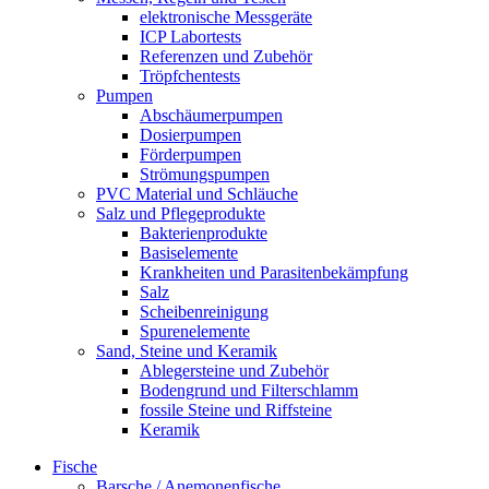
elektronische Messgeräte
ICP Labortests
Referenzen und Zubehör
Tröpfchentests
Pumpen
Abschäumerpumpen
Dosierpumpen
Förderpumpen
Strömungspumpen
PVC Material und Schläuche
Salz und Pflegeprodukte
Bakterienprodukte
Basiselemente
Krankheiten und Parasitenbekämpfung
Salz
Scheibenreinigung
Spurenelemente
Sand, Steine und Keramik
Ablegersteine und Zubehör
Bodengrund und Filterschlamm
fossile Steine und Riffsteine
Keramik
Fische
Barsche / Anemonenfische