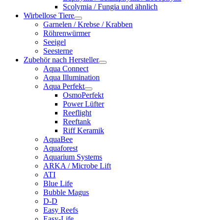
Scolymia / Fungia und ähnlich
Wirbellose Tiere
Garnelen / Krebse / Krabben
Röhrenwürmer
Seeigel
Seesterne
Zubehör nach Hersteller
Aqua Connect
Aqua Illumination
Aqua Perfekt
OsmoPerfekt
Power Lüfter
Reeflight
Reeftank
Riff Keramik
AquaBee
Aquaforest
Aquarium Systems
ARKA / Microbe Lift
ATI
Blue Life
Bubble Magus
D-D
Easy Reefs
Easy-Life