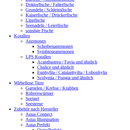
Doktorfische / Falterfische
Grundeln / Schleimfische
Kaiserfische / Drückerfische
Lippfische
Seenadeln / Leierfische
sonstige Fische
Korallen
Anemonen
Scheibenanemonen
Symbioseanemonen
LPS Korallen
Acanthastrea / Favia und ähnlich
Chalice und ähnlich
Euphyllia / Catalaphyilia / Lobophylia
Scolymia / Fungia und ähnlich
Wirbellose Tiere
Garnelen / Krebse / Krabben
Röhrenwürmer
Seeigel
Seesterne
Zubehör nach Hersteller
Aqua Connect
Aqua Illumination
Aqua Perfekt
OsmoPerfekt