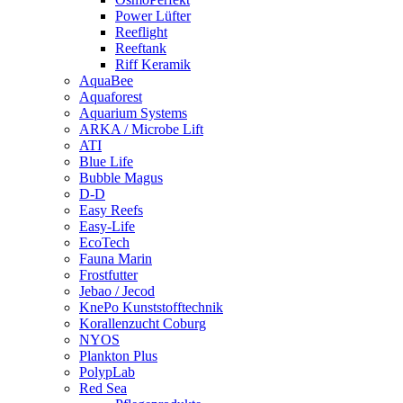
Power Lüfter
Reeflight
Reeftank
Riff Keramik
AquaBee
Aquaforest
Aquarium Systems
ARKA / Microbe Lift
ATI
Blue Life
Bubble Magus
D-D
Easy Reefs
Easy-Life
EcoTech
Fauna Marin
Frostfutter
Jebao / Jecod
KnePo Kunststofftechnik
Korallenzucht Coburg
NYOS
Plankton Plus
PolypLab
Red Sea