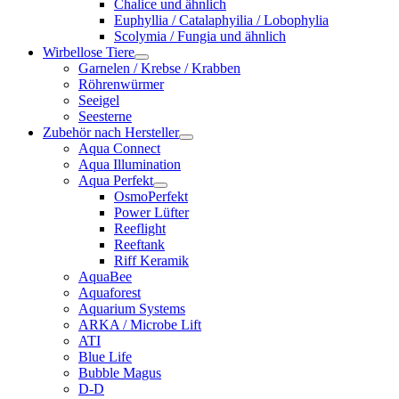
Chalice und ähnlich
Euphyllia / Catalaphyilia / Lobophylia
Scolymia / Fungia und ähnlich
Wirbellose Tiere
Garnelen / Krebse / Krabben
Röhrenwürmer
Seeigel
Seesterne
Zubehör nach Hersteller
Aqua Connect
Aqua Illumination
Aqua Perfekt
OsmoPerfekt
Power Lüfter
Reeflight
Reeftank
Riff Keramik
AquaBee
Aquaforest
Aquarium Systems
ARKA / Microbe Lift
ATI
Blue Life
Bubble Magus
D-D