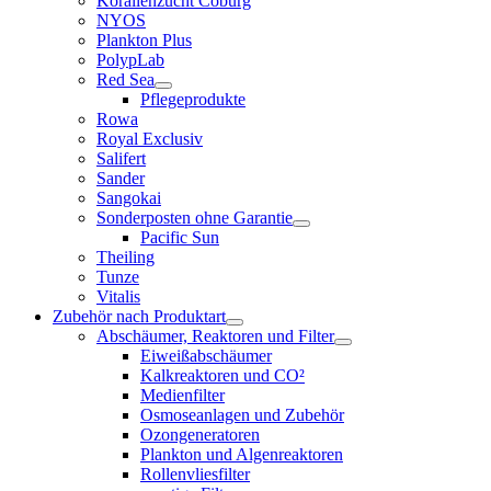
Korallenzucht Coburg
NYOS
Plankton Plus
PolypLab
Red Sea
Pflegeprodukte
Rowa
Royal Exclusiv
Salifert
Sander
Sangokai
Sonderposten ohne Garantie
Pacific Sun
Theiling
Tunze
Vitalis
Zubehör nach Produktart
Abschäumer, Reaktoren und Filter
Eiweißabschäumer
Kalkreaktoren und CO²
Medienfilter
Osmoseanlagen und Zubehör
Ozongeneratoren
Plankton und Algenreaktoren
Rollenvliesfilter