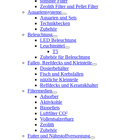
sonstige Filter
Zeolith Filter und Pellet Filter
Aquariensysteme
Aquarien und Sets
Technikbecken
Zubehör
Beleuchtung
LED Beleuchtung
Leuchtmittel
T5
Zubehör für Beleuchtung
Fallen, Reefdecks und Kleinteile
Dosierbehälter
Fisch und Krebsfallen
nützliche Kleinteile
Reffdecks und Keramikhalter
Filtermedien
Adsorber
Aktivkohle
Biopellets
Luftfilter CO²
Vollentsalzerharz
Zeolith
Zubehör
Futter und Nährstoffversorgung