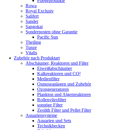
Pflegeprodukte
Rowa
Royal Exclusiv
Salifert
Sander
Sangokai
Sonderposten ohne Garantie
Pacific Sun
Theiling
Tunze
Vitalis
Zubehör nach Produktart
Abschäumer, Reaktoren und Filter
Eiweißabschäumer
Kalkreaktoren und CO²
Medienfilter
Osmoseanlagen und Zubehör
Ozongeneratoren
Plankton und Algenreaktoren
Rollenvliesfilter
sonstige Filter
Zeolith Filter und Pellet Filter
Aquariensysteme
Aquarien und Sets
Technikbecken