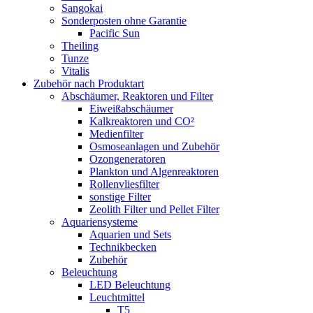
Sangokai
Sonderposten ohne Garantie
Pacific Sun
Theiling
Tunze
Vitalis
Zubehör nach Produktart
Abschäumer, Reaktoren und Filter
Eiweißabschäumer
Kalkreaktoren und CO²
Medienfilter
Osmoseanlagen und Zubehör
Ozongeneratoren
Plankton und Algenreaktoren
Rollenvliesfilter
sonstige Filter
Zeolith Filter und Pellet Filter
Aquariensysteme
Aquarien und Sets
Technikbecken
Zubehör
Beleuchtung
LED Beleuchtung
Leuchtmittel
T5