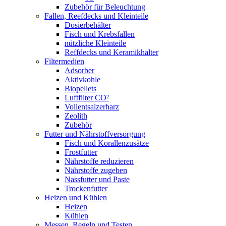
Zubehör für Beleuchtung
Fallen, Reefdecks und Kleinteile
Dosierbehälter
Fisch und Krebsfallen
nützliche Kleinteile
Reffdecks und Keramikhalter
Filtermedien
Adsorber
Aktivkohle
Biopellets
Luftfilter CO²
Vollentsalzerharz
Zeolith
Zubehör
Futter und Nährstoffversorgung
Fisch und Korallenzusätze
Frostfutter
Nährstoffe reduzieren
Nährstoffe zugeben
Nassfutter und Paste
Trockenfutter
Heizen und Kühlen
Heizen
Kühlen
Messen, Regeln und Testen