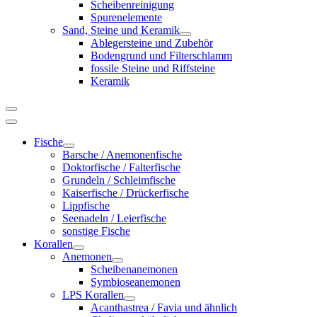
Scheibenreinigung
Spurenelemente
Sand, Steine und Keramik
Ablegersteine und Zubehör
Bodengrund und Filterschlamm
fossile Steine und Riffsteine
Keramik
Fische
Barsche / Anemonenfische
Doktorfische / Falterfische
Grundeln / Schleimfische
Kaiserfische / Drückerfische
Lippfische
Seenadeln / Leierfische
sonstige Fische
Korallen
Anemonen
Scheibenanemonen
Symbioseanemonen
LPS Korallen
Acanthastrea / Favia und ähnlich