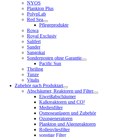
NYOS
Plankton Plus
PolypLab
Red Sea
Pflegeprodukte
Rowa
Royal Exclusiv
Salifert
Sander
Sangokai
Sonderposten ohne Garantie
Pacific Sun
Theiling
Tunze
Vitalis
Zubehör nach Produktart
Abschäumer, Reaktoren und Filter
Eiweißabschäumer
Kalkreaktoren und CO²
Medienfilter
Osmoseanlagen und Zubehör
Ozongeneratoren
Plankton und Algenreaktoren
Rollenvliesfilter
sonstige Filter