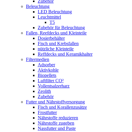
Zubehör
Beleuchtung
LED Beleuchtung
Leuchtmittel
T5
Zubehör für Beleuchtung
Fallen, Reefdecks und Kleinteile
Dosierbehälter
Fisch und Krebsfallen
nützliche Kleinteile
Reffdecks und Keramikhalter
Filtermedien
Adsorber
Aktivkohle
Biopellets
Luftfilter CO²
Vollentsalzerharz
Zeolith
Zubehör
Futter und Nährstoffversorgung
Fisch und Korallenzusätze
Frostfutter
Nährstoffe reduzieren
Nährstoffe zugeben
Nassfutter und Paste