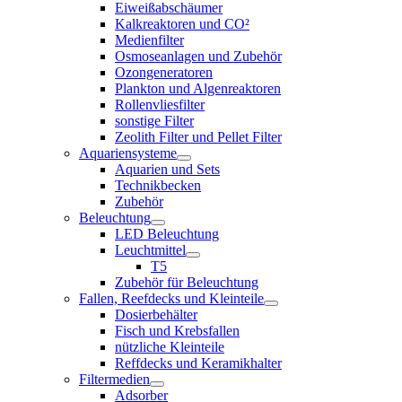
Eiweißabschäumer
Kalkreaktoren und CO²
Medienfilter
Osmoseanlagen und Zubehör
Ozongeneratoren
Plankton und Algenreaktoren
Rollenvliesfilter
sonstige Filter
Zeolith Filter und Pellet Filter
Aquariensysteme
Aquarien und Sets
Technikbecken
Zubehör
Beleuchtung
LED Beleuchtung
Leuchtmittel
T5
Zubehör für Beleuchtung
Fallen, Reefdecks und Kleinteile
Dosierbehälter
Fisch und Krebsfallen
nützliche Kleinteile
Reffdecks und Keramikhalter
Filtermedien
Adsorber