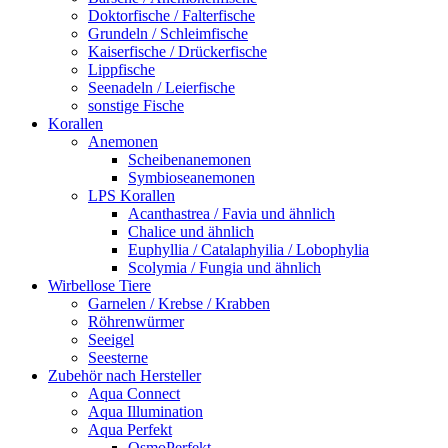
Doktorfische / Falterfische
Grundeln / Schleimfische
Kaiserfische / Drückerfische
Lippfische
Seenadeln / Leierfische
sonstige Fische
Korallen
Anemonen
Scheibenanemonen
Symbioseanemonen
LPS Korallen
Acanthastrea / Favia und ähnlich
Chalice und ähnlich
Euphyllia / Catalaphyilia / Lobophylia
Scolymia / Fungia und ähnlich
Wirbellose Tiere
Garnelen / Krebse / Krabben
Röhrenwürmer
Seeigel
Seesterne
Zubehör nach Hersteller
Aqua Connect
Aqua Illumination
Aqua Perfekt
OsmoPerfekt