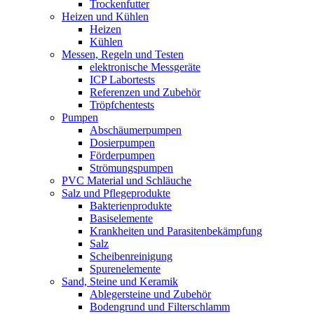
Trockenfutter
Heizen und Kühlen
Heizen
Kühlen
Messen, Regeln und Testen
elektronische Messgeräte
ICP Labortests
Referenzen und Zubehör
Tröpfchentests
Pumpen
Abschäumerpumpen
Dosierpumpen
Förderpumpen
Strömungspumpen
PVC Material und Schläuche
Salz und Pflegeprodukte
Bakterienprodukte
Basiselemente
Krankheiten und Parasitenbekämpfung
Salz
Scheibenreinigung
Spurenelemente
Sand, Steine und Keramik
Ablegersteine und Zubehör
Bodengrund und Filterschlamm