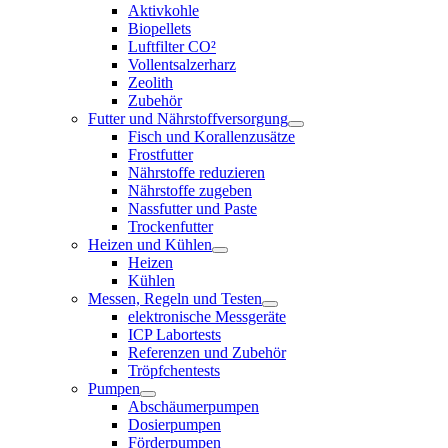
Aktivkohle
Biopellets
Luftfilter CO²
Vollentsalzerharz
Zeolith
Zubehör
Futter und Nährstoffversorgung
Fisch und Korallenzusätze
Frostfutter
Nährstoffe reduzieren
Nährstoffe zugeben
Nassfutter und Paste
Trockenfutter
Heizen und Kühlen
Heizen
Kühlen
Messen, Regeln und Testen
elektronische Messgeräte
ICP Labortests
Referenzen und Zubehör
Tröpfchentests
Pumpen
Abschäumerpumpen
Dosierpumpen
Förderpumpen