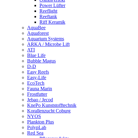
Power Lüfter
Reeflight
Reeftank
Riff Keramik
AquaBee
Aquaforest
Aquarium Systems
ARKA / Microbe Lift
ATI
Blue Life
Bubble Magus
D-D
Easy Reefs
Easy-Life
EcoTech
Fauna Marin
Frostfutter
Jebao / Jecod
KnePo Kunststofftechnik
Korallenzucht Coburg
NYOS
Plankton Plus
PolypLab
Red Sea