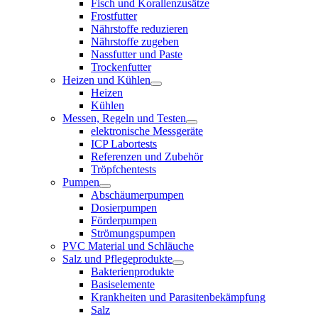
Fisch und Korallenzusätze
Frostfutter
Nährstoffe reduzieren
Nährstoffe zugeben
Nassfutter und Paste
Trockenfutter
Heizen und Kühlen
Heizen
Kühlen
Messen, Regeln und Testen
elektronische Messgeräte
ICP Labortests
Referenzen und Zubehör
Tröpfchentests
Pumpen
Abschäumerpumpen
Dosierpumpen
Förderpumpen
Strömungspumpen
PVC Material und Schläuche
Salz und Pflegeprodukte
Bakterienprodukte
Basiselemente
Krankheiten und Parasitenbekämpfung
Salz