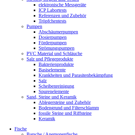
elektronische Messgeräte
ICP Labortests
Referenzen und Zubehör
Tröpfchentests
Pumpen
Abschäumerpumpen
Dosierpumpen
Förderpumpen
Strömungspumpen
PVC Material und Schläuche
Salz und Pflegeprodukte
Bakterienprodukte
Basiselemente
Krankheiten und Parasitenbekämpfung
Salz
Scheibenreinigung
Spurenelemente
Sand, Steine und Keramik
Ablegersteine und Zubehör
Bodengrund und Filterschlamm
fossile Steine und Riffsteine
Keramik
Fische
Barsche / Anemonenfische