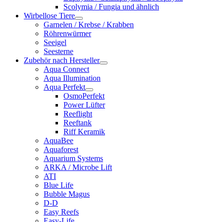
Scolymia / Fungia und ähnlich
Wirbellose Tiere
Garnelen / Krebse / Krabben
Röhrenwürmer
Seeigel
Seesterne
Zubehör nach Hersteller
Aqua Connect
Aqua Illumination
Aqua Perfekt
OsmoPerfekt
Power Lüfter
Reeflight
Reeftank
Riff Keramik
AquaBee
Aquaforest
Aquarium Systems
ARKA / Microbe Lift
ATI
Blue Life
Bubble Magus
D-D
Easy Reefs
Easy-Life