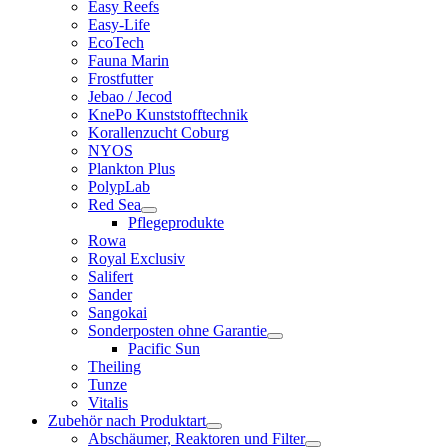
Easy Reefs
Easy-Life
EcoTech
Fauna Marin
Frostfutter
Jebao / Jecod
KnePo Kunststofftechnik
Korallenzucht Coburg
NYOS
Plankton Plus
PolypLab
Red Sea
Pflegeprodukte
Rowa
Royal Exclusiv
Salifert
Sander
Sangokai
Sonderposten ohne Garantie
Pacific Sun
Theiling
Tunze
Vitalis
Zubehör nach Produktart
Abschäumer, Reaktoren und Filter