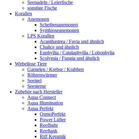
Seenadeln / Leierfische
sonstige Fische
Korallen
Anemonen
Scheibenanemonen
Symbioseanemonen
LPS Korallen
Acanthastrea / Favia und ähnlich
Chalice und ähnlich
Euphyllia / Catalaphyilia / Lobophylia
Scolymia / Fungia und ähnlich
Wirbellose Tiere
Garnelen / Krebse / Krabben
Röhrenwürmer
Seeigel
Seesterne
Zubehör nach Hersteller
Aqua Connect
Aqua Illumination
Aqua Perfekt
OsmoPerfekt
Power Lüfter
Reeflight
Reeftank
Riff Keramik