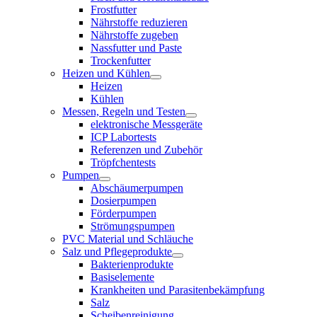
Frostfutter
Nährstoffe reduzieren
Nährstoffe zugeben
Nassfutter und Paste
Trockenfutter
Heizen und Kühlen
Heizen
Kühlen
Messen, Regeln und Testen
elektronische Messgeräte
ICP Labortests
Referenzen und Zubehör
Tröpfchentests
Pumpen
Abschäumerpumpen
Dosierpumpen
Förderpumpen
Strömungspumpen
PVC Material und Schläuche
Salz und Pflegeprodukte
Bakterienprodukte
Basiselemente
Krankheiten und Parasitenbekämpfung
Salz
Scheibenreinigung