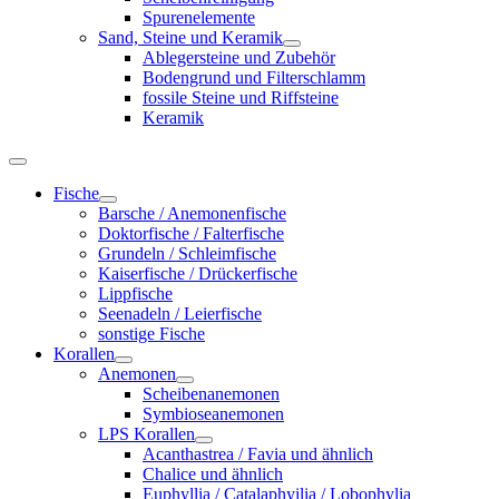
Spurenelemente
Sand, Steine und Keramik
Ablegersteine und Zubehör
Bodengrund und Filterschlamm
fossile Steine und Riffsteine
Keramik
Fische
Barsche / Anemonenfische
Doktorfische / Falterfische
Grundeln / Schleimfische
Kaiserfische / Drückerfische
Lippfische
Seenadeln / Leierfische
sonstige Fische
Korallen
Anemonen
Scheibenanemonen
Symbioseanemonen
LPS Korallen
Acanthastrea / Favia und ähnlich
Chalice und ähnlich
Euphyllia / Catalaphyilia / Lobophylia