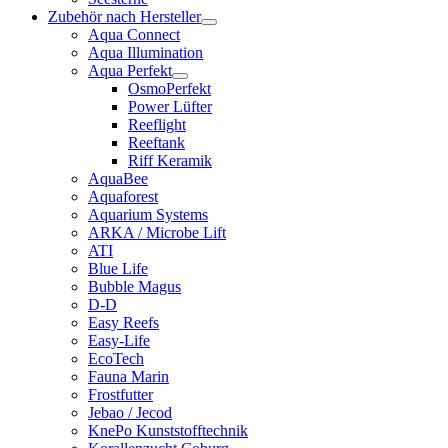
Zubehör nach Hersteller
Aqua Connect
Aqua Illumination
Aqua Perfekt
OsmoPerfekt
Power Lüfter
Reeflight
Reeftank
Riff Keramik
AquaBee
Aquaforest
Aquarium Systems
ARKA / Microbe Lift
ATI
Blue Life
Bubble Magus
D-D
Easy Reefs
Easy-Life
EcoTech
Fauna Marin
Frostfutter
Jebao / Jecod
KnePo Kunststofftechnik