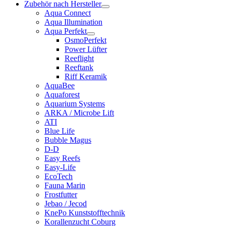
Zubehör nach Hersteller
Aqua Connect
Aqua Illumination
Aqua Perfekt
OsmoPerfekt
Power Lüfter
Reeflight
Reeftank
Riff Keramik
AquaBee
Aquaforest
Aquarium Systems
ARKA / Microbe Lift
ATI
Blue Life
Bubble Magus
D-D
Easy Reefs
Easy-Life
EcoTech
Fauna Marin
Frostfutter
Jebao / Jecod
KnePo Kunststofftechnik
Korallenzucht Coburg