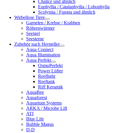
Chalice und ähnlich
Euphyllia / Catalaphyilia / Lobophylia
Scolymia / Fungia und ähnlich
Wirbellose Tiere
Garnelen / Krebse / Krabben
Röhrenwürmer
Seeigel
Seesterne
Zubehör nach Hersteller
Aqua Connect
Aqua Illumination
Aqua Perfekt
OsmoPerfekt
Power Lüfter
Reeflight
Reeftank
Riff Keramik
AquaBee
Aquaforest
Aquarium Systems
ARKA / Microbe Lift
ATI
Blue Life
Bubble Magus
D-D