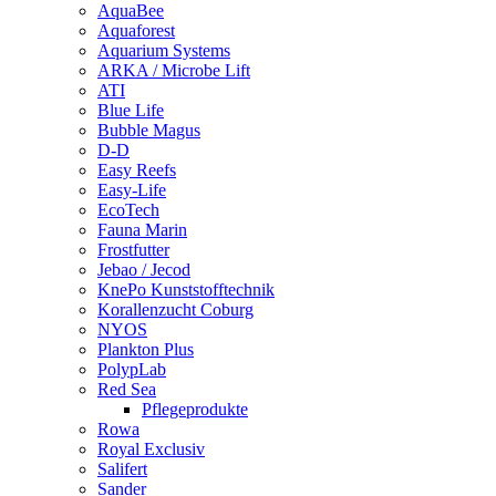
AquaBee
Aquaforest
Aquarium Systems
ARKA / Microbe Lift
ATI
Blue Life
Bubble Magus
D-D
Easy Reefs
Easy-Life
EcoTech
Fauna Marin
Frostfutter
Jebao / Jecod
KnePo Kunststofftechnik
Korallenzucht Coburg
NYOS
Plankton Plus
PolypLab
Red Sea
Pflegeprodukte
Rowa
Royal Exclusiv
Salifert
Sander