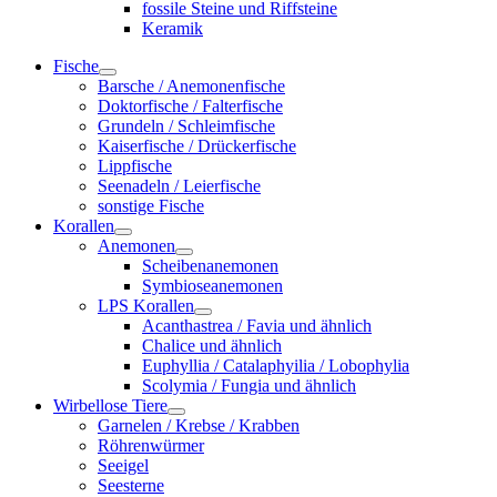
fossile Steine und Riffsteine
Keramik
Fische
Barsche / Anemonenfische
Doktorfische / Falterfische
Grundeln / Schleimfische
Kaiserfische / Drückerfische
Lippfische
Seenadeln / Leierfische
sonstige Fische
Korallen
Anemonen
Scheibenanemonen
Symbioseanemonen
LPS Korallen
Acanthastrea / Favia und ähnlich
Chalice und ähnlich
Euphyllia / Catalaphyilia / Lobophylia
Scolymia / Fungia und ähnlich
Wirbellose Tiere
Garnelen / Krebse / Krabben
Röhrenwürmer
Seeigel
Seesterne