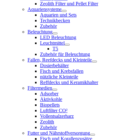
Zeolith Filter und Pellet Filter
Aquariensysteme
Aquarien und Sets
Technikbecken
Zubehör
Beleuchtung
LED Beleuchtung
Leuchtmittel
T5
Zubehör für Beleuchtung
Fallen, Reefdecks und Kleinteile
Dosierbehälter
Fisch und Krebsfallen
nützliche Kleinteile
Reffdecks und Keramikhalter
Filtermedien
Adsorber
Aktivkohle
Biopellets
Luftfilter CO²
Vollentsalzerharz
Zeolith
Zubehör
Futter und Nährstoffversorgung
Fisch und Korallenzusätze