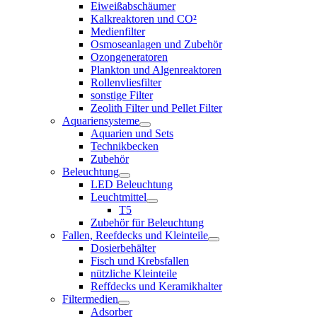
Eiweißabschäumer
Kalkreaktoren und CO²
Medienfilter
Osmoseanlagen und Zubehör
Ozongeneratoren
Plankton und Algenreaktoren
Rollenvliesfilter
sonstige Filter
Zeolith Filter und Pellet Filter
Aquariensysteme
Aquarien und Sets
Technikbecken
Zubehör
Beleuchtung
LED Beleuchtung
Leuchtmittel
T5
Zubehör für Beleuchtung
Fallen, Reefdecks und Kleinteile
Dosierbehälter
Fisch und Krebsfallen
nützliche Kleinteile
Reffdecks und Keramikhalter
Filtermedien
Adsorber