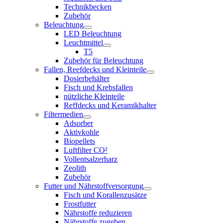
Technikbecken
Zubehör
Beleuchtung
LED Beleuchtung
Leuchtmittel
T5
Zubehör für Beleuchtung
Fallen, Reefdecks und Kleinteile
Dosierbehälter
Fisch und Krebsfallen
nützliche Kleinteile
Reffdecks und Keramikhalter
Filtermedien
Adsorber
Aktivkohle
Biopellets
Luftfilter CO²
Vollentsalzerharz
Zeolith
Zubehör
Futter und Nährstoffversorgung
Fisch und Korallenzusätze
Frostfutter
Nährstoffe reduzieren
Nährstoffe zugeben