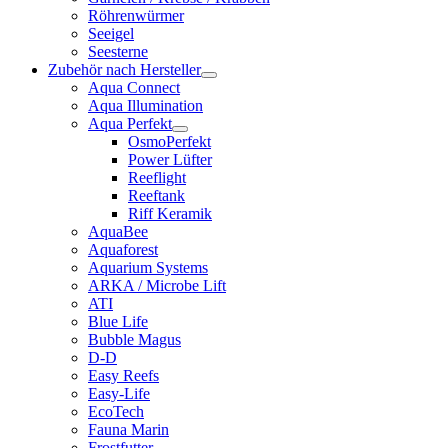
Röhrenwürmer
Seeigel
Seesterne
Zubehör nach Hersteller
Aqua Connect
Aqua Illumination
Aqua Perfekt
OsmoPerfekt
Power Lüfter
Reeflight
Reeftank
Riff Keramik
AquaBee
Aquaforest
Aquarium Systems
ARKA / Microbe Lift
ATI
Blue Life
Bubble Magus
D-D
Easy Reefs
Easy-Life
EcoTech
Fauna Marin
Frostfutter