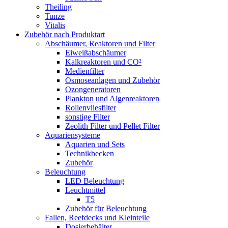
Theiling
Tunze
Vitalis
Zubehör nach Produktart
Abschäumer, Reaktoren und Filter
Eiweißabschäumer
Kalkreaktoren und CO²
Medienfilter
Osmoseanlagen und Zubehör
Ozongeneratoren
Plankton und Algenreaktoren
Rollenvliesfilter
sonstige Filter
Zeolith Filter und Pellet Filter
Aquariensysteme
Aquarien und Sets
Technikbecken
Zubehör
Beleuchtung
LED Beleuchtung
Leuchtmittel
T5
Zubehör für Beleuchtung
Fallen, Reefdecks und Kleinteile
Dosierbehälter