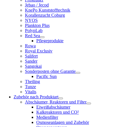
Jebao / Jecod
KnePo Kunststofftechnik
Korallenzucht Coburg
NYOS
Plankton Plus
PolypLab
Red Sea
Pflegeprodukte
Rowa
Royal Exclusiv
Salifert
Sander
Sangokai
Sonderposten ohne Garantie
Pacific Sun
Theiling
Tunze
Vitalis
Zubehör nach Produktart
Abschäumer, Reaktoren und Filter
Eiweißabschäumer
Kalkreaktoren und CO²
Medienfilter
Osmoseanlagen und Zubehör