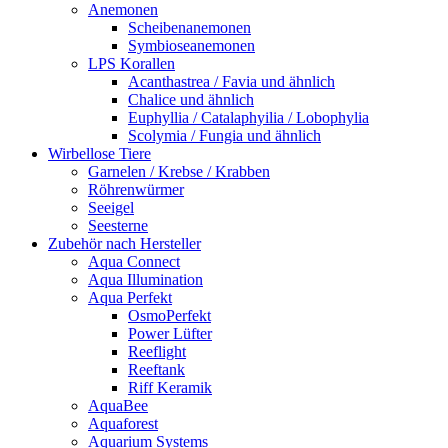
Anemonen
Scheibenanemonen
Symbioseanemonen
LPS Korallen
Acanthastrea / Favia und ähnlich
Chalice und ähnlich
Euphyllia / Catalaphyilia / Lobophylia
Scolymia / Fungia und ähnlich
Wirbellose Tiere
Garnelen / Krebse / Krabben
Röhrenwürmer
Seeigel
Seesterne
Zubehör nach Hersteller
Aqua Connect
Aqua Illumination
Aqua Perfekt
OsmoPerfekt
Power Lüfter
Reeflight
Reeftank
Riff Keramik
AquaBee
Aquaforest
Aquarium Systems