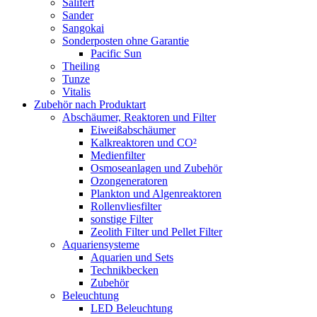
Salifert
Sander
Sangokai
Sonderposten ohne Garantie
Pacific Sun
Theiling
Tunze
Vitalis
Zubehör nach Produktart
Abschäumer, Reaktoren und Filter
Eiweißabschäumer
Kalkreaktoren und CO²
Medienfilter
Osmoseanlagen und Zubehör
Ozongeneratoren
Plankton und Algenreaktoren
Rollenvliesfilter
sonstige Filter
Zeolith Filter und Pellet Filter
Aquariensysteme
Aquarien und Sets
Technikbecken
Zubehör
Beleuchtung
LED Beleuchtung