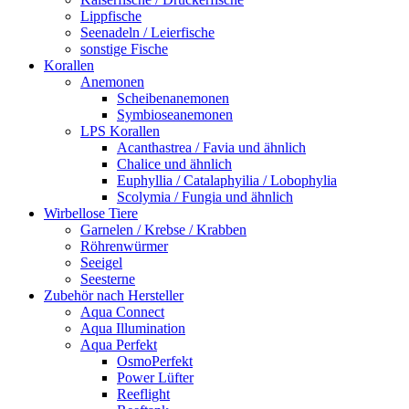
Lippfische
Seenadeln / Leierfische
sonstige Fische
Korallen
Anemonen
Scheibenanemonen
Symbioseanemonen
LPS Korallen
Acanthastrea / Favia und ähnlich
Chalice und ähnlich
Euphyllia / Catalaphyilia / Lobophylia
Scolymia / Fungia und ähnlich
Wirbellose Tiere
Garnelen / Krebse / Krabben
Röhrenwürmer
Seeigel
Seesterne
Zubehör nach Hersteller
Aqua Connect
Aqua Illumination
Aqua Perfekt
OsmoPerfekt
Power Lüfter
Reeflight