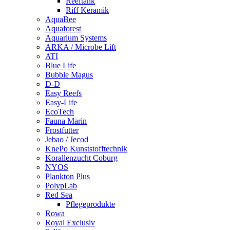
Reeftank
Riff Keramik
AquaBee
Aquaforest
Aquarium Systems
ARKA / Microbe Lift
ATI
Blue Life
Bubble Magus
D-D
Easy Reefs
Easy-Life
EcoTech
Fauna Marin
Frostfutter
Jebao / Jecod
KnePo Kunststofftechnik
Korallenzucht Coburg
NYOS
Plankton Plus
PolypLab
Red Sea
Pflegeprodukte
Rowa
Royal Exclusiv