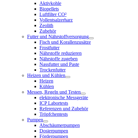
Aktivkohle
Biopellets
Luftfilter CO²
Vollentsalzerharz
Zeolith
Zubehör
Futter und Nährstoffversorgung
Fisch und Korallenzusätze
Frostfutter
Nährstoffe reduzieren
Nährstoffe zugeben
Nassfutter und Paste
Trockenfutter
Heizen und Kühlen
Heizen
Kühlen
Messen, Regeln und Testen
elektronische Messgeräte
ICP Labortests
Referenzen und Zubehör
Tröpfchentests
Pumpen
Abschäumerpumpen
Dosierpumpen
Förderpumpen