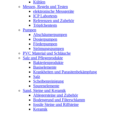
Kühlen
Messen, Regeln und Testen
elektronische Messgeräte
ICP Labortests
Referenzen und Zubehör
Tröpfchentests
Pumpen
Abschäumerpumpen
Dosierpumpen
Förderpumpen
Strömungspumpen
PVC Material und Schläuche
Salz und Pflegeprodukte
Bakterienprodukte
Basiselemente
Krankheiten und Parasitenbekämpfung
Salz
Scheibenreinigung
Spurenelemente
Sand, Steine und Keramik
Ablegersteine und Zubehör
Bodengrund und Filterschlamm
fossile Steine und Riffsteine
Keramik