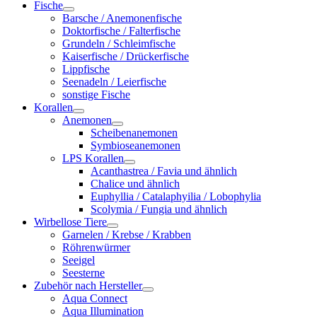
Fische
Barsche / Anemonenfische
Doktorfische / Falterfische
Grundeln / Schleimfische
Kaiserfische / Drückerfische
Lippfische
Seenadeln / Leierfische
sonstige Fische
Korallen
Anemonen
Scheibenanemonen
Symbioseanemonen
LPS Korallen
Acanthastrea / Favia und ähnlich
Chalice und ähnlich
Euphyllia / Catalaphyilia / Lobophylia
Scolymia / Fungia und ähnlich
Wirbellose Tiere
Garnelen / Krebse / Krabben
Röhrenwürmer
Seeigel
Seesterne
Zubehör nach Hersteller
Aqua Connect
Aqua Illumination