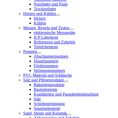
Nassfutter und Paste
Trockenfutter
Heizen und Kühlen
Heizen
Kühlen
Messen, Regeln und Testen
elektronische Messgeräte
ICP Labortests
Referenzen und Zubehör
Tröpfchentests
Pumpen
Abschäumerpumpen
Dosierpumpen
Förderpumpen
Strömungspumpen
PVC Material und Schläuche
Salz und Pflegeprodukte
Bakterienprodukte
Basiselemente
Krankheiten und Parasitenbekämpfung
Salz
Scheibenreinigung
Spurenelemente
Sand, Steine und Keramik
Ablegersteine und Zubehör