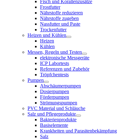
Fisch und Korallenzusätze
Frostfutter
Nährstoffe reduzieren
Nährstoffe zugeben
Nassfutter und Paste
Trockenfutter
Heizen und Kühlen
Heizen
Kühlen
Messen, Regeln und Testen
elektronische Messgeräte
ICP Labortests
Referenzen und Zubehör
Tröpfchentests
Pumpen
Abschäumerpumpen
Dosierpumpen
Förderpumpen
Strömungspumpen
PVC Material und Schläuche
Salz und Pflegeprodukte
Bakterienprodukte
Basiselemente
Krankheiten und Parasitenbekämpfung
Salz