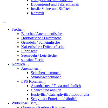
Bodengrund und Filterschlamm
fossile Steine und Riffsteine
Keramik
Fische
Barsche / Anemonenfische
Doktorfische / Falterfische
Grundeln / Schleimfische
Kaiserfische / Drückerfische
Lippfische
Seenadeln / Leierfische
sonstige Fische
Korallen
Anemonen
Scheibenanemonen
Symbioseanemonen
LPS Korallen
Acanthastrea / Favia und ähnlich
Chalice und ähnlich
Euphyllia / Catalaphyilia / Lobophylia
Scolymia / Fungia und ähnlich
Wirbellose Tiere
Garnelen / Krebse / Krabben