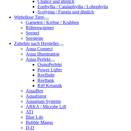
Chalice und ähnlich
Euphyllia / Catalaphyilia / Lobophylia
Scolymia / Fungia und ähnlich
Wirbellose Tiere
Garnelen / Krebse / Krabben
Röhrenwürmer
Seeigel
Seesterne
Zubehör nach Hersteller
Aqua Connect
Aqua Illumination
Aqua Perfekt
OsmoPerfekt
Power Lüfter
Reeflight
Reeftank
Riff Keramik
AquaBee
Aquaforest
Aquarium Systems
ARKA / Microbe Lift
ATI
Blue Life
Bubble Magus
D-D