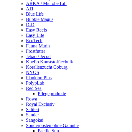
ARKA / Microbe Lift
ATI
Blue Life
Bubble Magus
D-D
Easy Reefs
Easy-Life
EcoTech
Fauna Marin
Frostfutter
Jebao / Jecod
KnePo Kunststofftechnik
Korallenzucht Coburg
NYOS
Plankton Plus
PolypLab
Red Sea
Pflegeprodukte
Rowa
Royal Exclusiv
Salifert
Sander
Sangokai
Sonderposten ohne Garantie
Pacific Sun