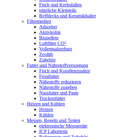
Fisch und Krebsfallen
nützliche Kleinteile
Reffdecks und Keramikhalter
Filtermedien
Adsorber
Aktivkohle
Biopellets
Luftfilter CO²
Vollentsalzerharz
Zeolith
Zubehör
Futter und Nährstoffversorgung
Fisch und Korallenzusätze
Frostfutter
Nährstoffe reduzieren
Nährstoffe zugeben
Nassfutter und Paste
Trockenfutter
Heizen und Kühlen
Heizen
Kühlen
Messen, Regeln und Testen
elektronische Messgeräte
ICP Labortests
Referenzen und Zubehör