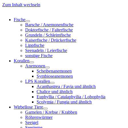
Zum Inhalt wechseln
Fische
Barsche / Anemonenfische
Doktorfische / Falterfische
Grundeln / Schleimfische
Kaiserfische / Drückerfische
Lippfische
Seenadeln / Leierfische
sonstige Fische
Korallen
Anemonen
Scheibenanemonen
Symbioseanemonen
LPS Korallen
Acanthastrea / Favia und ähnlich
Chalice und ähnlich
Euphyllia / Catalaphyilia / Lobophylia
Scolymia / Fungia und ähnlich
Wirbellose Tiere
Garnelen / Krebse / Krabben
Röhrenwürmer
Seeigel
Seesterne