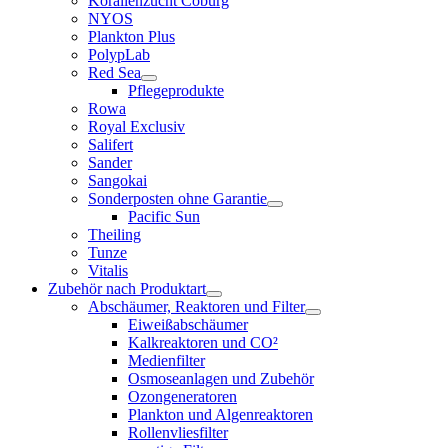
Korallenzucht Coburg
NYOS
Plankton Plus
PolypLab
Red Sea
Pflegeprodukte
Rowa
Royal Exclusiv
Salifert
Sander
Sangokai
Sonderposten ohne Garantie
Pacific Sun
Theiling
Tunze
Vitalis
Zubehör nach Produktart
Abschäumer, Reaktoren und Filter
Eiweißabschäumer
Kalkreaktoren und CO²
Medienfilter
Osmoseanlagen und Zubehör
Ozongeneratoren
Plankton und Algenreaktoren
Rollenvliesfilter