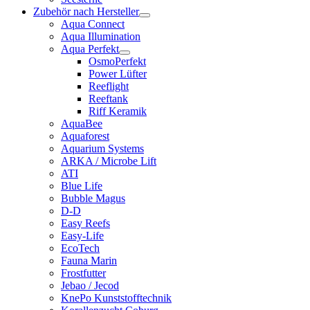
Zubehör nach Hersteller
Aqua Connect
Aqua Illumination
Aqua Perfekt
OsmoPerfekt
Power Lüfter
Reeflight
Reeftank
Riff Keramik
AquaBee
Aquaforest
Aquarium Systems
ARKA / Microbe Lift
ATI
Blue Life
Bubble Magus
D-D
Easy Reefs
Easy-Life
EcoTech
Fauna Marin
Frostfutter
Jebao / Jecod
KnePo Kunststofftechnik