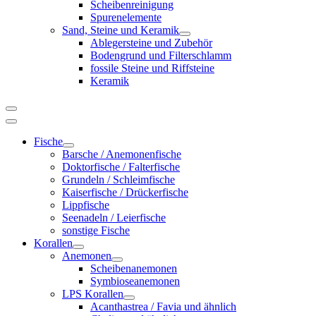
Scheibenreinigung
Spurenelemente
Sand, Steine und Keramik
Ablegersteine und Zubehör
Bodengrund und Filterschlamm
fossile Steine und Riffsteine
Keramik
Fische
Barsche / Anemonenfische
Doktorfische / Falterfische
Grundeln / Schleimfische
Kaiserfische / Drückerfische
Lippfische
Seenadeln / Leierfische
sonstige Fische
Korallen
Anemonen
Scheibenanemonen
Symbioseanemonen
LPS Korallen
Acanthastrea / Favia und ähnlich