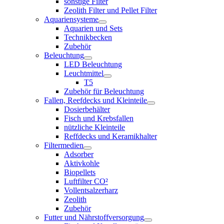
sonstige Filter
Zeolith Filter und Pellet Filter
Aquariensysteme
Aquarien und Sets
Technikbecken
Zubehör
Beleuchtung
LED Beleuchtung
Leuchtmittel
T5
Zubehör für Beleuchtung
Fallen, Reefdecks und Kleinteile
Dosierbehälter
Fisch und Krebsfallen
nützliche Kleinteile
Reffdecks und Keramikhalter
Filtermedien
Adsorber
Aktivkohle
Biopellets
Luftfilter CO²
Vollentsalzerharz
Zeolith
Zubehör
Futter und Nährstoffversorgung