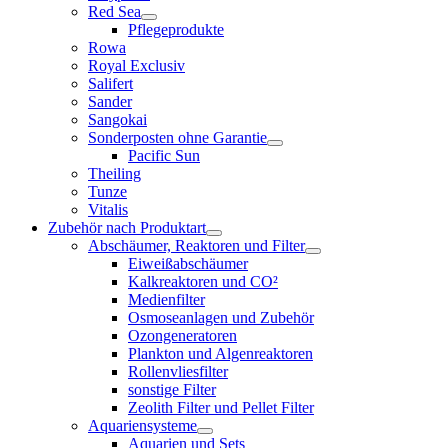
Red Sea
Pflegeprodukte
Rowa
Royal Exclusiv
Salifert
Sander
Sangokai
Sonderposten ohne Garantie
Pacific Sun
Theiling
Tunze
Vitalis
Zubehör nach Produktart
Abschäumer, Reaktoren und Filter
Eiweißabschäumer
Kalkreaktoren und CO²
Medienfilter
Osmoseanlagen und Zubehör
Ozongeneratoren
Plankton und Algenreaktoren
Rollenvliesfilter
sonstige Filter
Zeolith Filter und Pellet Filter
Aquariensysteme
Aquarien und Sets