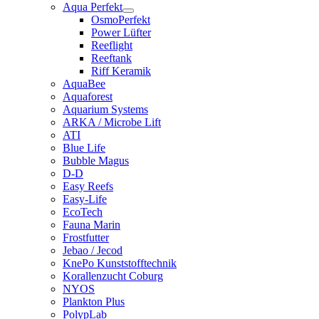
Aqua Perfekt
OsmoPerfekt
Power Lüfter
Reeflight
Reeftank
Riff Keramik
AquaBee
Aquaforest
Aquarium Systems
ARKA / Microbe Lift
ATI
Blue Life
Bubble Magus
D-D
Easy Reefs
Easy-Life
EcoTech
Fauna Marin
Frostfutter
Jebao / Jecod
KnePo Kunststofftechnik
Korallenzucht Coburg
NYOS
Plankton Plus
PolypLab