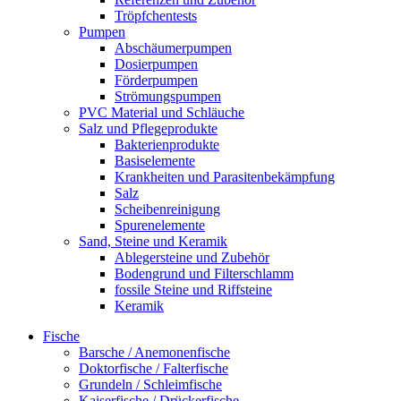
Tröpfchentests
Pumpen
Abschäumerpumpen
Dosierpumpen
Förderpumpen
Strömungspumpen
PVC Material und Schläuche
Salz und Pflegeprodukte
Bakterienprodukte
Basiselemente
Krankheiten und Parasitenbekämpfung
Salz
Scheibenreinigung
Spurenelemente
Sand, Steine und Keramik
Ablegersteine und Zubehör
Bodengrund und Filterschlamm
fossile Steine und Riffsteine
Keramik
Fische
Barsche / Anemonenfische
Doktorfische / Falterfische
Grundeln / Schleimfische
Kaiserfische / Drückerfische