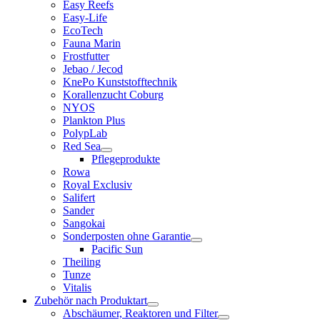
Easy Reefs
Easy-Life
EcoTech
Fauna Marin
Frostfutter
Jebao / Jecod
KnePo Kunststofftechnik
Korallenzucht Coburg
NYOS
Plankton Plus
PolypLab
Red Sea
Pflegeprodukte
Rowa
Royal Exclusiv
Salifert
Sander
Sangokai
Sonderposten ohne Garantie
Pacific Sun
Theiling
Tunze
Vitalis
Zubehör nach Produktart
Abschäumer, Reaktoren und Filter