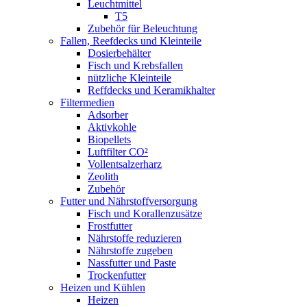
Leuchtmittel
T5
Zubehör für Beleuchtung
Fallen, Reefdecks und Kleinteile
Dosierbehälter
Fisch und Krebsfallen
nützliche Kleinteile
Reffdecks und Keramikhalter
Filtermedien
Adsorber
Aktivkohle
Biopellets
Luftfilter CO²
Vollentsalzerharz
Zeolith
Zubehör
Futter und Nährstoffversorgung
Fisch und Korallenzusätze
Frostfutter
Nährstoffe reduzieren
Nährstoffe zugeben
Nassfutter und Paste
Trockenfutter
Heizen und Kühlen
Heizen