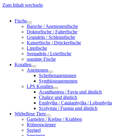
Zum Inhalt wechseln
Fische
Barsche / Anemonenfische
Doktorfische / Falterfische
Grundeln / Schleimfische
Kaiserfische / Drückerfische
Lippfische
Seenadeln / Leierfische
sonstige Fische
Korallen
Anemonen
Scheibenanemonen
Symbioseanemonen
LPS Korallen
Acanthastrea / Favia und ähnlich
Chalice und ähnlich
Euphyllia / Catalaphyilia / Lobophylia
Scolymia / Fungia und ähnlich
Wirbellose Tiere
Garnelen / Krebse / Krabben
Röhrenwürmer
Seeigel
Seesterne