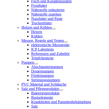
Fisch und Korallenzusätze
Frostfutter
Nährstoffe reduzieren
Nährstoffe zugeben
Nassfutter und Paste
Trockenfutter
Heizen und Kühlen
Heizen
Kühlen
Messen, Regeln und Testen
elektronische Messgeräte
ICP Labortests
Referenzen und Zubehör
Tröpfchentests
Pumpen
Abschäumerpumpen
Dosierpumpen
Förderpumpen
Strömungspumpen
PVC Material und Schläuche
Salz und Pflegeprodukte
Bakterienprodukte
Basiselemente
Krankheiten und Parasitenbekämpfung
Salz