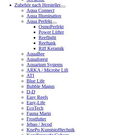
Zubehör nach Hersteller
Aqua Connect
Aqua Illumination
Aqua Perfekt
OsmoPerfekt
Power Lüfter
Reeflight
Reeftank
Riff Keramik
AquaBee
Aquaforest
Aquarium Systems
ARKA / Microbe Lift
ATI
Blue Life
Bubble Magus
D-D
Easy Reefs
Easy-Life
EcoTech
Fauna Marin
Frostfutter
Jebao / Jecod
KnePo Kunststofftechnik