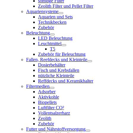
sonstige Filter
Zeolith Filter und Pellet Filter
Aquariensysteme
Aquarien und Sets
Technikbecken
Zubehör
Beleuchtung
LED Beleuchtung
Leuchtmittel
T5
Zubehör für Beleuchtung
Fallen, Reefdecks und Kleinteile
Dosierbehälter
Fisch und Krebsfallen
nützliche Kleinteile
Reffdecks und Keramikhalter
Filtermedien
Adsorber
Aktivkohle
Biopellets
Luftfilter CO²
Vollentsalzerharz
Zeolith
Zubehör
Futter und Nährstoffversorgung