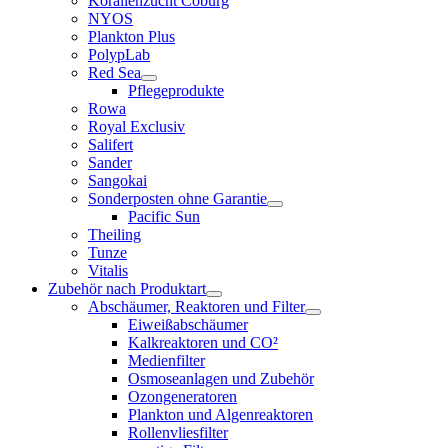
Korallenzucht Coburg
NYOS
Plankton Plus
PolypLab
Red Sea
Pflegeprodukte
Rowa
Royal Exclusiv
Salifert
Sander
Sangokai
Sonderposten ohne Garantie
Pacific Sun
Theiling
Tunze
Vitalis
Zubehör nach Produktart
Abschäumer, Reaktoren und Filter
Eiweißabschäumer
Kalkreaktoren und CO²
Medienfilter
Osmoseanlagen und Zubehör
Ozongeneratoren
Plankton und Algenreaktoren
Rollenvliesfilter