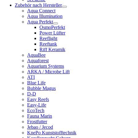
Zubehör nach Hersteller
Aqua Connect
Aqua Illumination
Aqua Perfekt
OsmoPerfekt
Power Lüfter
Reeflight
Reeftank
Riff Keramik
AquaBee
Aquaforest
Aquarium Systems
ARKA / Microbe Lift
ATI
Blue Life
Bubble Magus
D-D
Easy Reefs
Easy-Life
EcoTech
Fauna Marin
Frostfutter
Jebao / Jecod
KnePo Kunststofftechnik