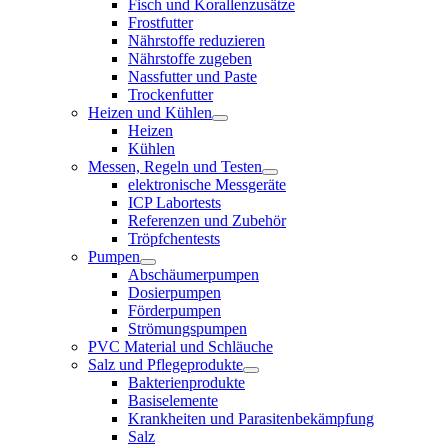
Fisch und Korallenzusätze
Frostfutter
Nährstoffe reduzieren
Nährstoffe zugeben
Nassfutter und Paste
Trockenfutter
Heizen und Kühlen
Heizen
Kühlen
Messen, Regeln und Testen
elektronische Messgeräte
ICP Labortests
Referenzen und Zubehör
Tröpfchentests
Pumpen
Abschäumerpumpen
Dosierpumpen
Förderpumpen
Strömungspumpen
PVC Material und Schläuche
Salz und Pflegeprodukte
Bakterienprodukte
Basiselemente
Krankheiten und Parasitenbekämpfung
Salz