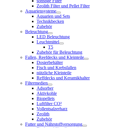
sonstige Filter
Zeolith Filter und Pellet Filter
Aquariensysteme
Aquarien und Sets
Technikbecken
Zubehör
Beleuchtung
LED Beleuchtung
Leuchtmittel
T5
Zubehör für Beleuchtung
Fallen, Reefdecks und Kleinteile
Dosierbehälter
Fisch und Krebsfallen
nützliche Kleinteile
Reffdecks und Keramikhalter
Filtermedien
Adsorber
Aktivkohle
Biopellets
Luftfilter CO²
Vollentsalzerharz
Zeolith
Zubehör
Futter und Nährstoffversorgung