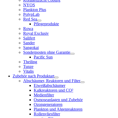
Korallenzucht Coburg
NYOS
Plankton Plus
PolypLab
Red Sea
Pflegeprodukte
Rowa
Royal Exclusiv
Salifert
Sander
Sangokai
Sonderposten ohne Garantie
Pacific Sun
Theiling
Tunze
Vitalis
Zubehör nach Produktart
Abschäumer, Reaktoren und Filter
Eiweißabschäumer
Kalkreaktoren und CO²
Medienfilter
Osmoseanlagen und Zubehör
Ozongeneratoren
Plankton und Algenreaktoren
Rollenvliesfilter