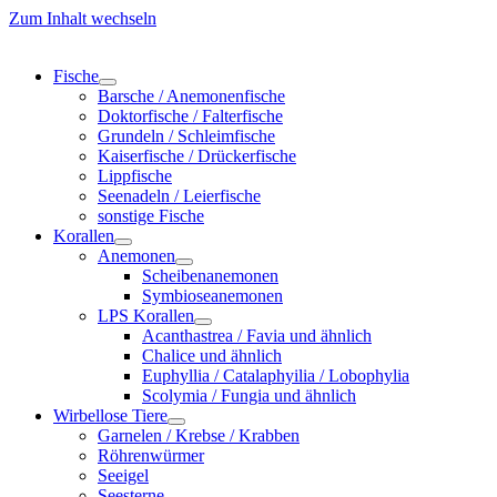
Zum Inhalt wechseln
Fische
Barsche / Anemonenfische
Doktorfische / Falterfische
Grundeln / Schleimfische
Kaiserfische / Drückerfische
Lippfische
Seenadeln / Leierfische
sonstige Fische
Korallen
Anemonen
Scheibenanemonen
Symbioseanemonen
LPS Korallen
Acanthastrea / Favia und ähnlich
Chalice und ähnlich
Euphyllia / Catalaphyilia / Lobophylia
Scolymia / Fungia und ähnlich
Wirbellose Tiere
Garnelen / Krebse / Krabben
Röhrenwürmer
Seeigel
Seesterne