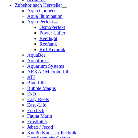
Zubehör nach Hersteller
Aqua Connect
Aqua Illumination
Aqua Perfekt
OsmoPerfekt
Power Lüfter
Reeflight
Reeftank
Riff Keramik
AquaBee
Aquaforest
Aquarium Systems
ARKA / Microbe Lift
ATI
Blue Life
Bubble Magus
D-D
Easy Reefs
Easy-Life
EcoTech
Fauna Marin
Frostfutter
Jebao / Jecod
KnePo Kunststofftechnik