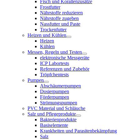
Fisch und Korallenzusätze
Frostfutter
Nährstoffe reduzieren
Nährstoffe zugeben
Nassfutter und Paste
Trockenfutter
Heizen und Kühlen
Heizen
Kühlen
Messen, Regeln und Testen
elektronische Messgeräte
ICP Labortests
Referenzen und Zubehör
Tröpfchentests
Pumpen
Abschäumerpumpen
Dosierpumpen
Förderpumpen
Strömungspumpen
PVC Material und Schläuche
Salz und Pflegeprodukte
Bakterienprodukte
Basiselemente
Krankheiten und Parasitenbekämpfung
Salz