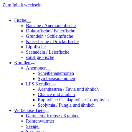
Zum Inhalt wechseln
Fische
Barsche / Anemonenfische
Doktorfische / Falterfische
Grundeln / Schleimfische
Kaiserfische / Drückerfische
Lippfische
Seenadeln / Leierfische
sonstige Fische
Korallen
Anemonen
Scheibenanemonen
Symbioseanemonen
LPS Korallen
Acanthastrea / Favia und ähnlich
Chalice und ähnlich
Euphyllia / Catalaphyilia / Lobophylia
Scolymia / Fungia und ähnlich
Wirbellose Tiere
Garnelen / Krebse / Krabben
Röhrenwürmer
Seeigel
Seesterne