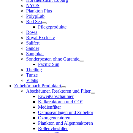
Korallenzucht Coburg
NYOS
Plankton Plus
PolypLab
Red Sea
Pflegeprodukte
Rowa
Royal Exclusiv
Salifert
Sander
Sangokai
Sonderposten ohne Garantie
Pacific Sun
Theiling
Tunze
Vitalis
Zubehör nach Produktart
Abschäumer, Reaktoren und Filter
Eiweißabschäumer
Kalkreaktoren und CO²
Medienfilter
Osmoseanlagen und Zubehör
Ozongeneratoren
Plankton und Algenreaktoren
Rollenvliesfilter