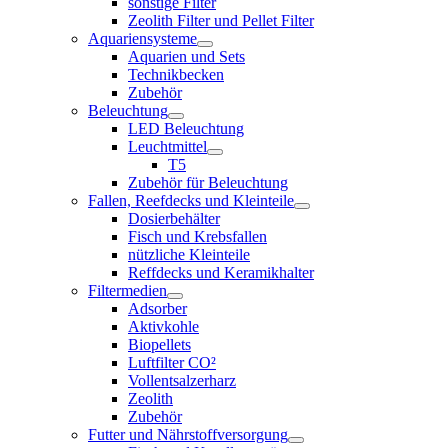
sonstige Filter
Zeolith Filter und Pellet Filter
Aquariensysteme
Aquarien und Sets
Technikbecken
Zubehör
Beleuchtung
LED Beleuchtung
Leuchtmittel
T5
Zubehör für Beleuchtung
Fallen, Reefdecks und Kleinteile
Dosierbehälter
Fisch und Krebsfallen
nützliche Kleinteile
Reffdecks und Keramikhalter
Filtermedien
Adsorber
Aktivkohle
Biopellets
Luftfilter CO²
Vollentsalzerharz
Zeolith
Zubehör
Futter und Nährstoffversorgung