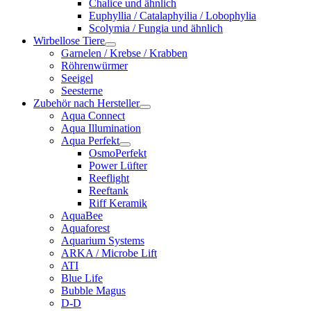
Chalice und ähnlich
Euphyllia / Catalaphyilia / Lobophylia
Scolymia / Fungia und ähnlich
Wirbellose Tiere
Garnelen / Krebse / Krabben
Röhrenwürmer
Seeigel
Seesterne
Zubehör nach Hersteller
Aqua Connect
Aqua Illumination
Aqua Perfekt
OsmoPerfekt
Power Lüfter
Reeflight
Reeftank
Riff Keramik
AquaBee
Aquaforest
Aquarium Systems
ARKA / Microbe Lift
ATI
Blue Life
Bubble Magus
D-D