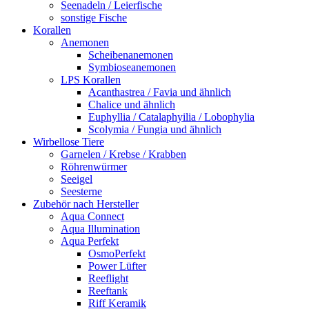
Seenadeln / Leierfische
sonstige Fische
Korallen
Anemonen
Scheibenanemonen
Symbioseanemonen
LPS Korallen
Acanthastrea / Favia und ähnlich
Chalice und ähnlich
Euphyllia / Catalaphyilia / Lobophylia
Scolymia / Fungia und ähnlich
Wirbellose Tiere
Garnelen / Krebse / Krabben
Röhrenwürmer
Seeigel
Seesterne
Zubehör nach Hersteller
Aqua Connect
Aqua Illumination
Aqua Perfekt
OsmoPerfekt
Power Lüfter
Reeflight
Reeftank
Riff Keramik