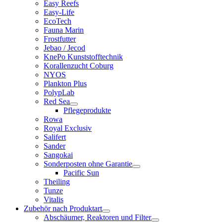
Easy Reefs
Easy-Life
EcoTech
Fauna Marin
Frostfutter
Jebao / Jecod
KnePo Kunststofftechnik
Korallenzucht Coburg
NYOS
Plankton Plus
PolypLab
Red Sea
Pflegeprodukte
Rowa
Royal Exclusiv
Salifert
Sander
Sangokai
Sonderposten ohne Garantie
Pacific Sun
Theiling
Tunze
Vitalis
Zubehör nach Produktart
Abschäumer, Reaktoren und Filter