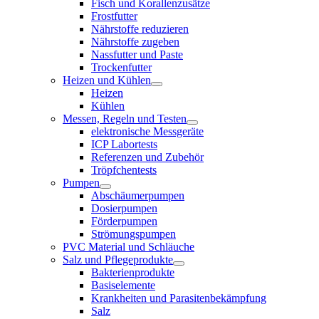
Fisch und Korallenzusätze
Frostfutter
Nährstoffe reduzieren
Nährstoffe zugeben
Nassfutter und Paste
Trockenfutter
Heizen und Kühlen
Heizen
Kühlen
Messen, Regeln und Testen
elektronische Messgeräte
ICP Labortests
Referenzen und Zubehör
Tröpfchentests
Pumpen
Abschäumerpumpen
Dosierpumpen
Förderpumpen
Strömungspumpen
PVC Material und Schläuche
Salz und Pflegeprodukte
Bakterienprodukte
Basiselemente
Krankheiten und Parasitenbekämpfung
Salz