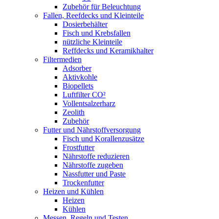
Zubehör für Beleuchtung
Fallen, Reefdecks und Kleinteile
Dosierbehälter
Fisch und Krebsfallen
nützliche Kleinteile
Reffdecks und Keramikhalter
Filtermedien
Adsorber
Aktivkohle
Biopellets
Luftfilter CO²
Vollentsalzerharz
Zeolith
Zubehör
Futter und Nährstoffversorgung
Fisch und Korallenzusätze
Frostfutter
Nährstoffe reduzieren
Nährstoffe zugeben
Nassfutter und Paste
Trockenfutter
Heizen und Kühlen
Heizen
Kühlen
Messen, Regeln und Testen