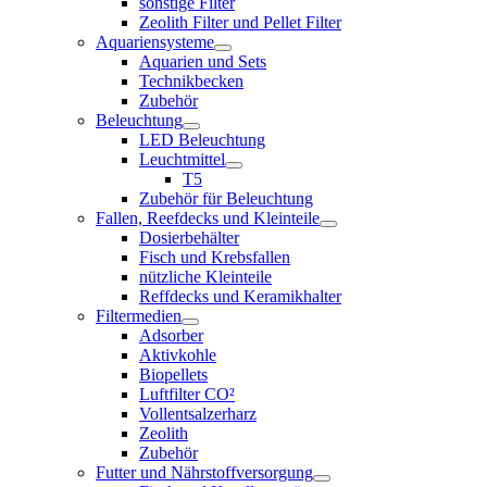
sonstige Filter
Zeolith Filter und Pellet Filter
Aquariensysteme
Aquarien und Sets
Technikbecken
Zubehör
Beleuchtung
LED Beleuchtung
Leuchtmittel
T5
Zubehör für Beleuchtung
Fallen, Reefdecks und Kleinteile
Dosierbehälter
Fisch und Krebsfallen
nützliche Kleinteile
Reffdecks und Keramikhalter
Filtermedien
Adsorber
Aktivkohle
Biopellets
Luftfilter CO²
Vollentsalzerharz
Zeolith
Zubehör
Futter und Nährstoffversorgung