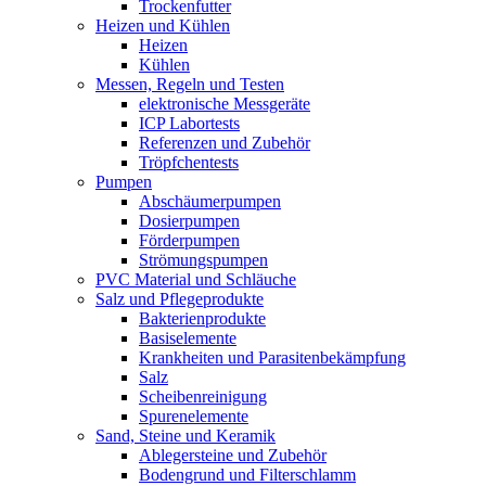
Trockenfutter
Heizen und Kühlen
Heizen
Kühlen
Messen, Regeln und Testen
elektronische Messgeräte
ICP Labortests
Referenzen und Zubehör
Tröpfchentests
Pumpen
Abschäumerpumpen
Dosierpumpen
Förderpumpen
Strömungspumpen
PVC Material und Schläuche
Salz und Pflegeprodukte
Bakterienprodukte
Basiselemente
Krankheiten und Parasitenbekämpfung
Salz
Scheibenreinigung
Spurenelemente
Sand, Steine und Keramik
Ablegersteine und Zubehör
Bodengrund und Filterschlamm