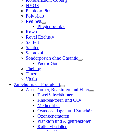
Korallenzucht Coburg
NYOS
Plankton Plus
PolypLab
Red Sea
Pflegeprodukte
Rowa
Royal Exclusiv
Salifert
Sander
Sangokai
Sonderposten ohne Garantie
Pacific Sun
Theiling
Tunze
Vitalis
Zubehör nach Produktart
Abschäumer, Reaktoren und Filter
Eiweißabschäumer
Kalkreaktoren und CO²
Medienfilter
Osmoseanlagen und Zubehör
Ozongeneratoren
Plankton und Algenreaktoren
Rollenvliesfilter