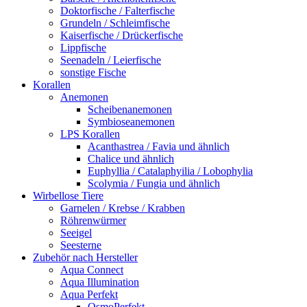
Doktorfische / Falterfische
Grundeln / Schleimfische
Kaiserfische / Drückerfische
Lippfische
Seenadeln / Leierfische
sonstige Fische
Korallen
Anemonen
Scheibenanemonen
Symbioseanemonen
LPS Korallen
Acanthastrea / Favia und ähnlich
Chalice und ähnlich
Euphyllia / Catalaphyilia / Lobophylia
Scolymia / Fungia und ähnlich
Wirbellose Tiere
Garnelen / Krebse / Krabben
Röhrenwürmer
Seeigel
Seesterne
Zubehör nach Hersteller
Aqua Connect
Aqua Illumination
Aqua Perfekt
OsmoPerfekt