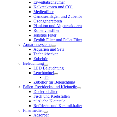
Eiweißabschäumer
Kalkreaktoren und CO²
Medienfilter
Osmoseanlagen und Zubehör
Ozongeneratoren
Plankton und Algenreaktoren
Rollenvliesfilter
sonstige Filter
Zeolith Filter und Pellet Filter
Aquariensysteme
Aquarien und Sets
Technikbecken
Zubehör
Beleuchtung
LED Beleuchtung
Leuchtmittel
T5
Zubehör für Beleuchtung
Fallen, Reefdecks und Kleinteile
Dosierbehälter
Fisch und Krebsfallen
nützliche Kleinteile
Reffdecks und Keramikhalter
Filtermedien
Adsorber