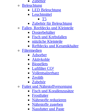
Zubehör
Beleuchtung
LED Beleuchtung
Leuchtmittel
T5
Zubehör für Beleuchtung
Fallen, Reefdecks und Kleinteile
Dosierbehälter
Fisch und Krebsfallen
nützliche Kleinteile
Reffdecks und Keramikhalter
Filtermedien
Adsorber
Aktivkohle
Biopellets
Luftfilter CO²
Vollentsalzerharz
Zeolith
Zubehör
Futter und Nährstoffversorgung
Fisch und Korallenzusätze
Frostfutter
Nährstoffe reduzieren
Nährstoffe zugeben
Nassfutter und Paste