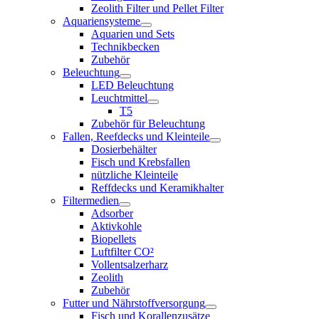
Zeolith Filter und Pellet Filter
Aquariensysteme
Aquarien und Sets
Technikbecken
Zubehör
Beleuchtung
LED Beleuchtung
Leuchtmittel
T5
Zubehör für Beleuchtung
Fallen, Reefdecks und Kleinteile
Dosierbehälter
Fisch und Krebsfallen
nützliche Kleinteile
Reffdecks und Keramikhalter
Filtermedien
Adsorber
Aktivkohle
Biopellets
Luftfilter CO²
Vollentsalzerharz
Zeolith
Zubehör
Futter und Nährstoffversorgung
Fisch und Korallenzusätze