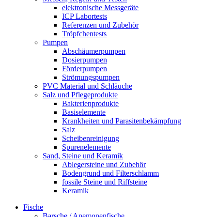
elektronische Messgeräte
ICP Labortests
Referenzen und Zubehör
Tröpfchentests
Pumpen
Abschäumerpumpen
Dosierpumpen
Förderpumpen
Strömungspumpen
PVC Material und Schläuche
Salz und Pflegeprodukte
Bakterienprodukte
Basiselemente
Krankheiten und Parasitenbekämpfung
Salz
Scheibenreinigung
Spurenelemente
Sand, Steine und Keramik
Ablegersteine und Zubehör
Bodengrund und Filterschlamm
fossile Steine und Riffsteine
Keramik
Fische
Barsche / Anemonenfische