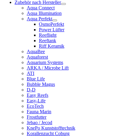
Zubehör nach Hersteller
Aqua Connect
Aqua Illumination
Aqua Perfekt
OsmoPerfekt
Power Lüfter
Reeflight
Reeftank
Riff Keramik
AquaBee
Aquaforest
Aquarium Systems
ARKA / Microbe Lift
ATI
Blue Life
Bubble Magus
D-D
Easy Reefs
Easy-Life
EcoTech
Fauna Marin
Frostfutter
Jebao / Jecod
KnePo Kunststofftechnik
Korallenzucht Coburg