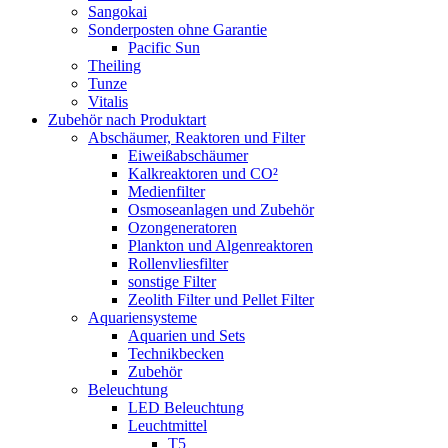
Sangokai
Sonderposten ohne Garantie
Pacific Sun
Theiling
Tunze
Vitalis
Zubehör nach Produktart
Abschäumer, Reaktoren und Filter
Eiweißabschäumer
Kalkreaktoren und CO²
Medienfilter
Osmoseanlagen und Zubehör
Ozongeneratoren
Plankton und Algenreaktoren
Rollenvliesfilter
sonstige Filter
Zeolith Filter und Pellet Filter
Aquariensysteme
Aquarien und Sets
Technikbecken
Zubehör
Beleuchtung
LED Beleuchtung
Leuchtmittel
T5