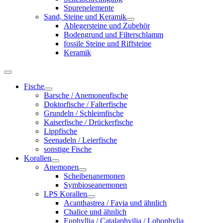
Spurenelemente
Sand, Steine und Keramik
Ablegersteine und Zubehör
Bodengrund und Filterschlamm
fossile Steine und Riffsteine
Keramik
Fische
Barsche / Anemonenfische
Doktorfische / Falterfische
Grundeln / Schleimfische
Kaiserfische / Drückerfische
Lippfische
Seenadeln / Leierfische
sonstige Fische
Korallen
Anemonen
Scheibenanemonen
Symbioseanemonen
LPS Korallen
Acanthastrea / Favia und ähnlich
Chalice und ähnlich
Euphyllia / Catalaphyilia / Lobophylia