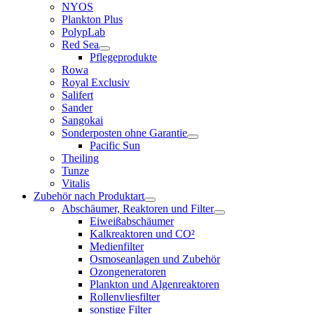
NYOS
Plankton Plus
PolypLab
Red Sea
Pflegeprodukte
Rowa
Royal Exclusiv
Salifert
Sander
Sangokai
Sonderposten ohne Garantie
Pacific Sun
Theiling
Tunze
Vitalis
Zubehör nach Produktart
Abschäumer, Reaktoren und Filter
Eiweißabschäumer
Kalkreaktoren und CO²
Medienfilter
Osmoseanlagen und Zubehör
Ozongeneratoren
Plankton und Algenreaktoren
Rollenvliesfilter
sonstige Filter