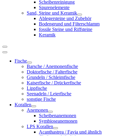
Scheibenreinigung
Spurenelemente
Sand, Steine und Keramik
Ablegersteine und Zubehör
Bodengrund und Filterschlamm
fossile Steine und Riffsteine
Keramik
Fische
Barsche / Anemonenfische
Doktorfische / Falterfische
Grundeln / Schleimfische
Kaiserfische / Drückerfische
Lippfische
Seenadeln / Leierfische
sonstige Fische
Korallen
Anemonen
Scheibenanemonen
Symbioseanemonen
LPS Korallen
Acanthastrea / Favia und ähnlich