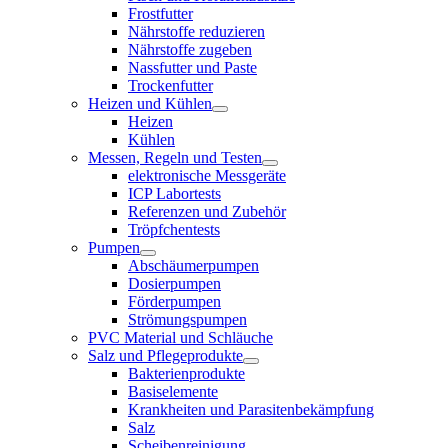
Frostfutter
Nährstoffe reduzieren
Nährstoffe zugeben
Nassfutter und Paste
Trockenfutter
Heizen und Kühlen
Heizen
Kühlen
Messen, Regeln und Testen
elektronische Messgeräte
ICP Labortests
Referenzen und Zubehör
Tröpfchentests
Pumpen
Abschäumerpumpen
Dosierpumpen
Förderpumpen
Strömungspumpen
PVC Material und Schläuche
Salz und Pflegeprodukte
Bakterienprodukte
Basiselemente
Krankheiten und Parasitenbekämpfung
Salz
Scheibenreinigung