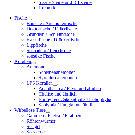
fossile Steine und Riffsteine
Keramik
Fische
Barsche / Anemonenfische
Doktorfische / Falterfische
Grundeln / Schleimfische
Kaiserfische / Drückerfische
Lippfische
Seenadeln / Leierfische
sonstige Fische
Korallen
Anemonen
Scheibenanemonen
Symbioseanemonen
LPS Korallen
Acanthastrea / Favia und ähnlich
Chalice und ähnlich
Euphyllia / Catalaphyilia / Lobophylia
Scolymia / Fungia und ähnlich
Wirbellose Tiere
Garnelen / Krebse / Krabben
Röhrenwürmer
Seeigel
Seesterne