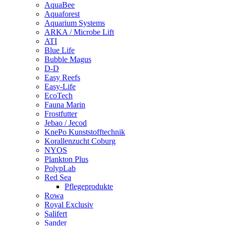
AquaBee
Aquaforest
Aquarium Systems
ARKA / Microbe Lift
ATI
Blue Life
Bubble Magus
D-D
Easy Reefs
Easy-Life
EcoTech
Fauna Marin
Frostfutter
Jebao / Jecod
KnePo Kunststofftechnik
Korallenzucht Coburg
NYOS
Plankton Plus
PolypLab
Red Sea
Pflegeprodukte
Rowa
Royal Exclusiv
Salifert
Sander