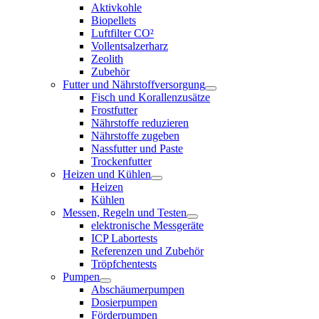
Aktivkohle
Biopellets
Luftfilter CO²
Vollentsalzerharz
Zeolith
Zubehör
Futter und Nährstoffversorgung
Fisch und Korallenzusätze
Frostfutter
Nährstoffe reduzieren
Nährstoffe zugeben
Nassfutter und Paste
Trockenfutter
Heizen und Kühlen
Heizen
Kühlen
Messen, Regeln und Testen
elektronische Messgeräte
ICP Labortests
Referenzen und Zubehör
Tröpfchentests
Pumpen
Abschäumerpumpen
Dosierpumpen
Förderpumpen