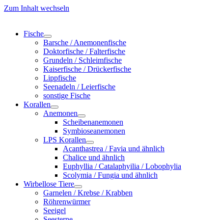
Zum Inhalt wechseln
Fische
Barsche / Anemonenfische
Doktorfische / Falterfische
Grundeln / Schleimfische
Kaiserfische / Drückerfische
Lippfische
Seenadeln / Leierfische
sonstige Fische
Korallen
Anemonen
Scheibenanemonen
Symbioseanemonen
LPS Korallen
Acanthastrea / Favia und ähnlich
Chalice und ähnlich
Euphyllia / Catalaphyilia / Lobophylia
Scolymia / Fungia und ähnlich
Wirbellose Tiere
Garnelen / Krebse / Krabben
Röhrenwürmer
Seeigel
Seesterne