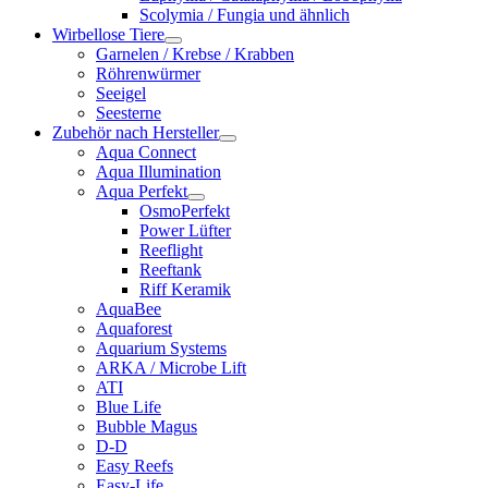
Scolymia / Fungia und ähnlich
Wirbellose Tiere
Garnelen / Krebse / Krabben
Röhrenwürmer
Seeigel
Seesterne
Zubehör nach Hersteller
Aqua Connect
Aqua Illumination
Aqua Perfekt
OsmoPerfekt
Power Lüfter
Reeflight
Reeftank
Riff Keramik
AquaBee
Aquaforest
Aquarium Systems
ARKA / Microbe Lift
ATI
Blue Life
Bubble Magus
D-D
Easy Reefs
Easy-Life