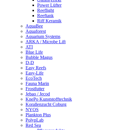
Power Lüfter
Reeflight
Reeftank
Riff Keramik
AquaBee
Aquaforest
Aquarium Systems
ARKA / Microbe Lift
ATI
Blue Life
Bubble Magus
D-D
Easy Reefs
Easy-Life
EcoTech
Fauna Marin
Frostfutter
Jebao / Jecod
KnePo Kunststofftechnik
Korallenzucht Coburg
NYOS
Plankton Plus
PolypLab
Red Sea