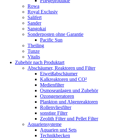
Pflegeprodukte
Rowa
Royal Exclusiv
Salifert
Sander
Sangokai
Sonderposten ohne Garantie
Pacific Sun
Theiling
Tunze
Vitalis
Zubehör nach Produktart
Abschäumer, Reaktoren und Filter
Eiweißabschäumer
Kalkreaktoren und CO²
Medienfilter
Osmoseanlagen und Zubehör
Ozongeneratoren
Plankton und Algenreaktoren
Rollenvliesfilter
sonstige Filter
Zeolith Filter und Pellet Filter
Aquariensysteme
Aquarien und Sets
Technikbecken