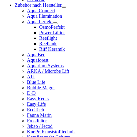
Zubehör nach Hersteller
Aqua Connect
Aqua Illumination
Aqua Perfekt
OsmoPerfekt
Power Lüfter
Reeflight
Reeftank
Riff Keramik
AquaBee
Aquaforest
Aquarium Systems
ARKA / Microbe Lift
ATI
Blue Life
Bubble Magus
D-D
Easy Reefs
Easy-Life
EcoTech
Fauna Marin
Frostfutter
Jebao / Jecod
KnePo Kunststofftechnik