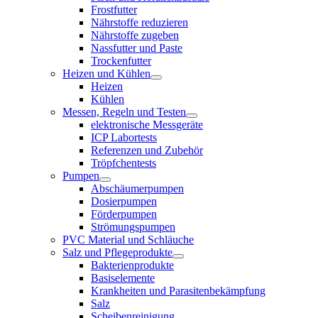
Frostfutter
Nährstoffe reduzieren
Nährstoffe zugeben
Nassfutter und Paste
Trockenfutter
Heizen und Kühlen
Heizen
Kühlen
Messen, Regeln und Testen
elektronische Messgeräte
ICP Labortests
Referenzen und Zubehör
Tröpfchentests
Pumpen
Abschäumerpumpen
Dosierpumpen
Förderpumpen
Strömungspumpen
PVC Material und Schläuche
Salz und Pflegeprodukte
Bakterienprodukte
Basiselemente
Krankheiten und Parasitenbekämpfung
Salz
Scheibenreinigung