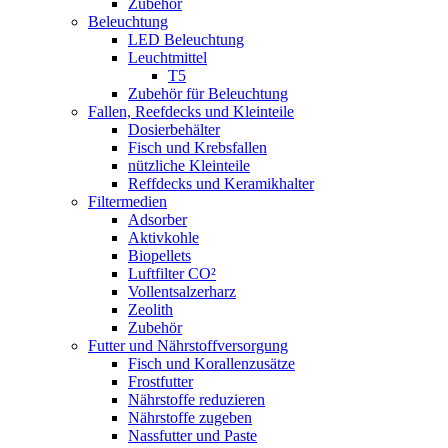
Zubehör
Beleuchtung
LED Beleuchtung
Leuchtmittel
T5
Zubehör für Beleuchtung
Fallen, Reefdecks und Kleinteile
Dosierbehälter
Fisch und Krebsfallen
nützliche Kleinteile
Reffdecks und Keramikhalter
Filtermedien
Adsorber
Aktivkohle
Biopellets
Luftfilter CO²
Vollentsalzerharz
Zeolith
Zubehör
Futter und Nährstoffversorgung
Fisch und Korallenzusätze
Frostfutter
Nährstoffe reduzieren
Nährstoffe zugeben
Nassfutter und Paste