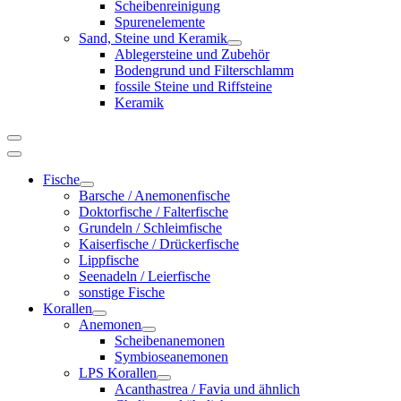
Scheibenreinigung
Spurenelemente
Sand, Steine und Keramik
Ablegersteine und Zubehör
Bodengrund und Filterschlamm
fossile Steine und Riffsteine
Keramik
Fische
Barsche / Anemonenfische
Doktorfische / Falterfische
Grundeln / Schleimfische
Kaiserfische / Drückerfische
Lippfische
Seenadeln / Leierfische
sonstige Fische
Korallen
Anemonen
Scheibenanemonen
Symbioseanemonen
LPS Korallen
Acanthastrea / Favia und ähnlich