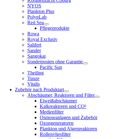
Korallenzucht Coburg
NYOS
Plankton Plus
PolypLab
Red Sea
Pflegeprodukte
Rowa
Royal Exclusiv
Salifert
Sander
Sangokai
Sonderposten ohne Garantie
Pacific Sun
Theiling
Tunze
Vitalis
Zubehör nach Produktart
Abschäumer, Reaktoren und Filter
Eiweißabschäumer
Kalkreaktoren und CO²
Medienfilter
Osmoseanlagen und Zubehör
Ozongeneratoren
Plankton und Algenreaktoren
Rollenvliesfilter