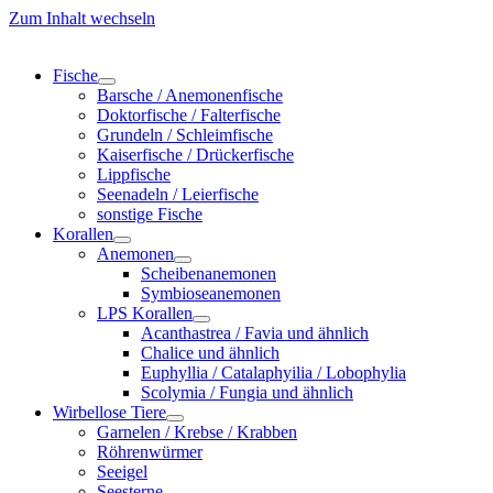
Zum Inhalt wechseln
Fische
Barsche / Anemonenfische
Doktorfische / Falterfische
Grundeln / Schleimfische
Kaiserfische / Drückerfische
Lippfische
Seenadeln / Leierfische
sonstige Fische
Korallen
Anemonen
Scheibenanemonen
Symbioseanemonen
LPS Korallen
Acanthastrea / Favia und ähnlich
Chalice und ähnlich
Euphyllia / Catalaphyilia / Lobophylia
Scolymia / Fungia und ähnlich
Wirbellose Tiere
Garnelen / Krebse / Krabben
Röhrenwürmer
Seeigel
Seesterne