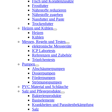
Fisch und Korallenzusätze
Frostfutter
Nährstoffe reduzieren
Nährstoffe zugeben
Nassfutter und Paste
Trockenfutter
Heizen und Kühlen
Heizen
Kühlen
Messen, Regeln und Testen
elektronische Messgeräte
ICP Labortests
Referenzen und Zubehör
Tröpfchentests
Pumpen
Abschäumerpumpen
Dosierpumpen
Förderpumpen
Strömungspumpen
PVC Material und Schläuche
Salz und Pflegeprodukte
Bakterienprodukte
Basiselemente
Krankheiten und Parasitenbekämpfung
Salz