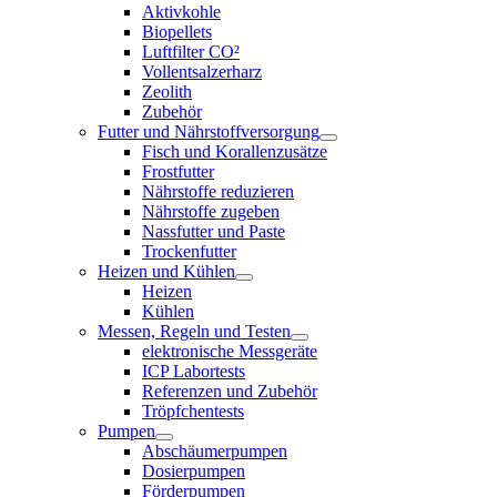
Aktivkohle
Biopellets
Luftfilter CO²
Vollentsalzerharz
Zeolith
Zubehör
Futter und Nährstoffversorgung
Fisch und Korallenzusätze
Frostfutter
Nährstoffe reduzieren
Nährstoffe zugeben
Nassfutter und Paste
Trockenfutter
Heizen und Kühlen
Heizen
Kühlen
Messen, Regeln und Testen
elektronische Messgeräte
ICP Labortests
Referenzen und Zubehör
Tröpfchentests
Pumpen
Abschäumerpumpen
Dosierpumpen
Förderpumpen