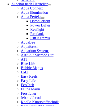
Zubehör nach Hersteller
Aqua Connect
Aqua Illumination
Aqua Perfekt
OsmoPerfekt
Power Lüfter
Reeflight
Reeftank
Riff Keramik
AquaBee
Aquaforest
Aquarium Systems
ARKA / Microbe Lift
ATI
Blue Life
Bubble Magus
D-D
Easy Reefs
Easy-Life
EcoTech
Fauna Marin
Frostfutter
Jebao / Jecod
KnePo Kunststofftechnik