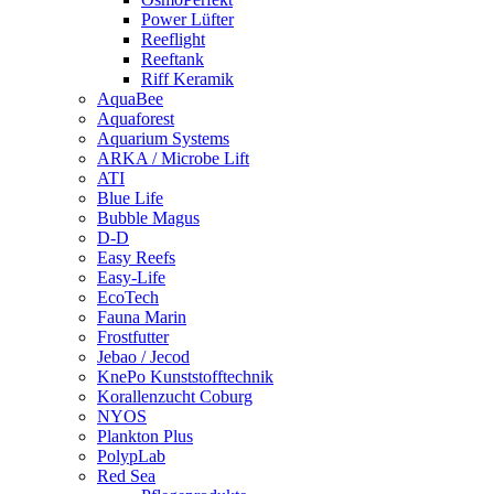
Power Lüfter
Reeflight
Reeftank
Riff Keramik
AquaBee
Aquaforest
Aquarium Systems
ARKA / Microbe Lift
ATI
Blue Life
Bubble Magus
D-D
Easy Reefs
Easy-Life
EcoTech
Fauna Marin
Frostfutter
Jebao / Jecod
KnePo Kunststofftechnik
Korallenzucht Coburg
NYOS
Plankton Plus
PolypLab
Red Sea