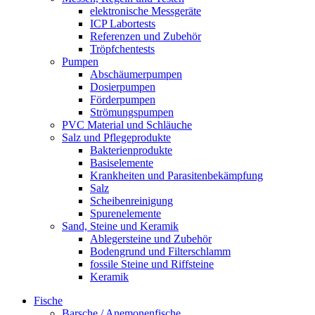
elektronische Messgeräte
ICP Labortests
Referenzen und Zubehör
Tröpfchentests
Pumpen
Abschäumerpumpen
Dosierpumpen
Förderpumpen
Strömungspumpen
PVC Material und Schläuche
Salz und Pflegeprodukte
Bakterienprodukte
Basiselemente
Krankheiten und Parasitenbekämpfung
Salz
Scheibenreinigung
Spurenelemente
Sand, Steine und Keramik
Ablegersteine und Zubehör
Bodengrund und Filterschlamm
fossile Steine und Riffsteine
Keramik
Fische
Barsche / Anemonenfische