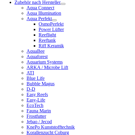
Zubehör nach Hersteller
Aqua Connect
Aqua Illumination
Aqua Perfekt
OsmoPerfekt
Power Lüfter
Reeflight
Reeftank
Riff Keramik
AquaBee
Aquaforest
Aquarium Systems
ARKA / Microbe Lift
ATI
Blue Life
Bubble Magus
D-D
Easy Reefs
Easy-Life
EcoTech
Fauna Marin
Frostfutter
Jebao / Jecod
KnePo Kunststofftechnik
Korallenzucht Coburg