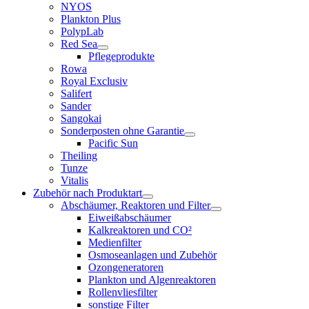
NYOS
Plankton Plus
PolypLab
Red Sea
Pflegeprodukte
Rowa
Royal Exclusiv
Salifert
Sander
Sangokai
Sonderposten ohne Garantie
Pacific Sun
Theiling
Tunze
Vitalis
Zubehör nach Produktart
Abschäumer, Reaktoren und Filter
Eiweißabschäumer
Kalkreaktoren und CO²
Medienfilter
Osmoseanlagen und Zubehör
Ozongeneratoren
Plankton und Algenreaktoren
Rollenvliesfilter
sonstige Filter