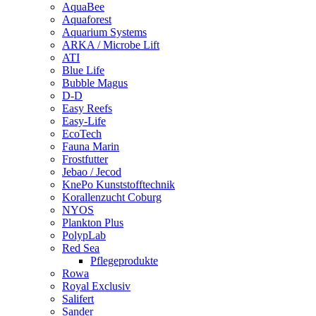
AquaBee
Aquaforest
Aquarium Systems
ARKA / Microbe Lift
ATI
Blue Life
Bubble Magus
D-D
Easy Reefs
Easy-Life
EcoTech
Fauna Marin
Frostfutter
Jebao / Jecod
KnePo Kunststofftechnik
Korallenzucht Coburg
NYOS
Plankton Plus
PolypLab
Red Sea
Pflegeprodukte
Rowa
Royal Exclusiv
Salifert
Sander