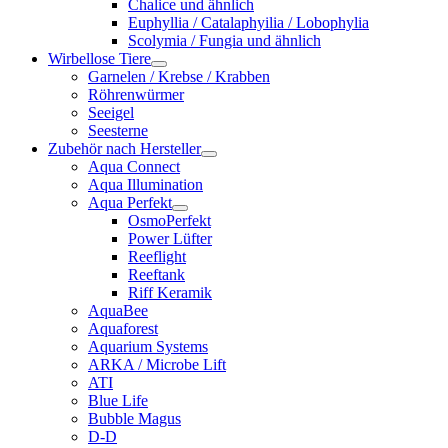
Chalice und ähnlich
Euphyllia / Catalaphyilia / Lobophylia
Scolymia / Fungia und ähnlich
Wirbellose Tiere
Garnelen / Krebse / Krabben
Röhrenwürmer
Seeigel
Seesterne
Zubehör nach Hersteller
Aqua Connect
Aqua Illumination
Aqua Perfekt
OsmoPerfekt
Power Lüfter
Reeflight
Reeftank
Riff Keramik
AquaBee
Aquaforest
Aquarium Systems
ARKA / Microbe Lift
ATI
Blue Life
Bubble Magus
D-D