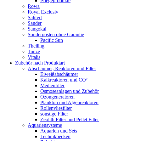
Pflegeprodukte
Rowa
Royal Exclusiv
Salifert
Sander
Sangokai
Sonderposten ohne Garantie
Pacific Sun
Theiling
Tunze
Vitalis
Zubehör nach Produktart
Abschäumer, Reaktoren und Filter
Eiweißabschäumer
Kalkreaktoren und CO²
Medienfilter
Osmoseanlagen und Zubehör
Ozongeneratoren
Plankton und Algenreaktoren
Rollenvliesfilter
sonstige Filter
Zeolith Filter und Pellet Filter
Aquariensysteme
Aquarien und Sets
Technikbecken