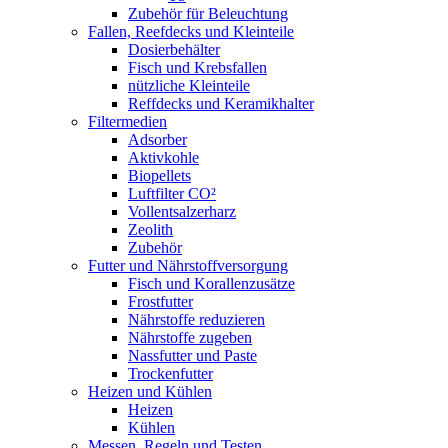
Zubehör für Beleuchtung
Fallen, Reefdecks und Kleinteile
Dosierbehälter
Fisch und Krebsfallen
nützliche Kleinteile
Reffdecks und Keramikhalter
Filtermedien
Adsorber
Aktivkohle
Biopellets
Luftfilter CO²
Vollentsalzerharz
Zeolith
Zubehör
Futter und Nährstoffversorgung
Fisch und Korallenzusätze
Frostfutter
Nährstoffe reduzieren
Nährstoffe zugeben
Nassfutter und Paste
Trockenfutter
Heizen und Kühlen
Heizen
Kühlen
Messen, Regeln und Testen