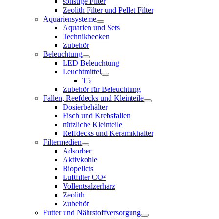
sonstige Filter
Zeolith Filter und Pellet Filter
Aquariensysteme
Aquarien und Sets
Technikbecken
Zubehör
Beleuchtung
LED Beleuchtung
Leuchtmittel
T5
Zubehör für Beleuchtung
Fallen, Reefdecks und Kleinteile
Dosierbehälter
Fisch und Krebsfallen
nützliche Kleinteile
Reffdecks und Keramikhalter
Filtermedien
Adsorber
Aktivkohle
Biopellets
Luftfilter CO²
Vollentsalzerharz
Zeolith
Zubehör
Futter und Nährstoffversorgung