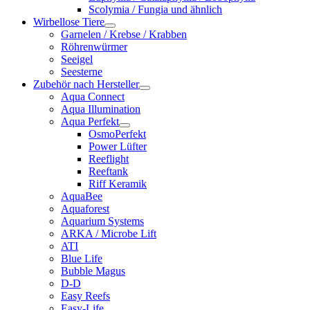
Scolymia / Fungia und ähnlich
Wirbellose Tiere
Garnelen / Krebse / Krabben
Röhrenwürmer
Seeigel
Seesterne
Zubehör nach Hersteller
Aqua Connect
Aqua Illumination
Aqua Perfekt
OsmoPerfekt
Power Lüfter
Reeflight
Reeftank
Riff Keramik
AquaBee
Aquaforest
Aquarium Systems
ARKA / Microbe Lift
ATI
Blue Life
Bubble Magus
D-D
Easy Reefs
Easy-Life