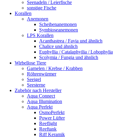
Seenadeln / Leierfische
sonstige Fische
Korallen
Anemonen
Scheibenanemonen
Symbioseanemonen
LPS Korallen
Acanthastrea / Favia und ähnlich
Chalice und ähnlich
Euphyllia / Catalaphyilia / Lobophylia
Scolymia / Fungia und ähnlich
Wirbellose Tiere
Garnelen / Krebse / Krabben
Röhrenwürmer
Seeigel
Seesterne
Zubehör nach Hersteller
Aqua Connect
Aqua Illumination
Aqua Perfekt
OsmoPerfekt
Power Lüfter
Reeflight
Reeftank
Riff Keramik