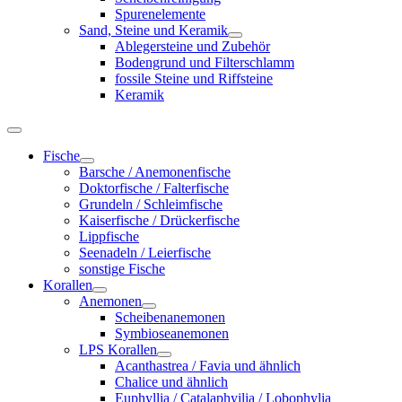
Spurenelemente
Sand, Steine und Keramik
Ablegersteine und Zubehör
Bodengrund und Filterschlamm
fossile Steine und Riffsteine
Keramik
Fische
Barsche / Anemonenfische
Doktorfische / Falterfische
Grundeln / Schleimfische
Kaiserfische / Drückerfische
Lippfische
Seenadeln / Leierfische
sonstige Fische
Korallen
Anemonen
Scheibenanemonen
Symbioseanemonen
LPS Korallen
Acanthastrea / Favia und ähnlich
Chalice und ähnlich
Euphyllia / Catalaphyilia / Lobophylia