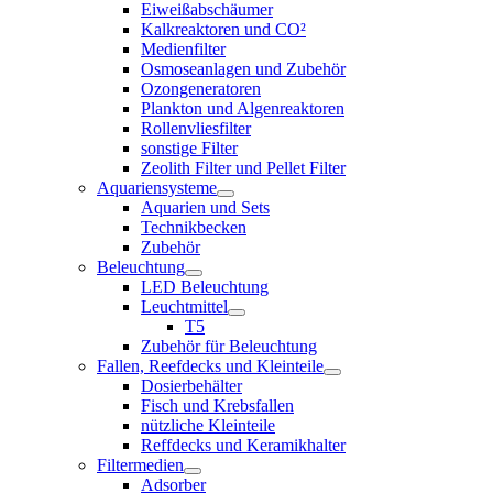
Eiweißabschäumer
Kalkreaktoren und CO²
Medienfilter
Osmoseanlagen und Zubehör
Ozongeneratoren
Plankton und Algenreaktoren
Rollenvliesfilter
sonstige Filter
Zeolith Filter und Pellet Filter
Aquariensysteme
Aquarien und Sets
Technikbecken
Zubehör
Beleuchtung
LED Beleuchtung
Leuchtmittel
T5
Zubehör für Beleuchtung
Fallen, Reefdecks und Kleinteile
Dosierbehälter
Fisch und Krebsfallen
nützliche Kleinteile
Reffdecks und Keramikhalter
Filtermedien
Adsorber