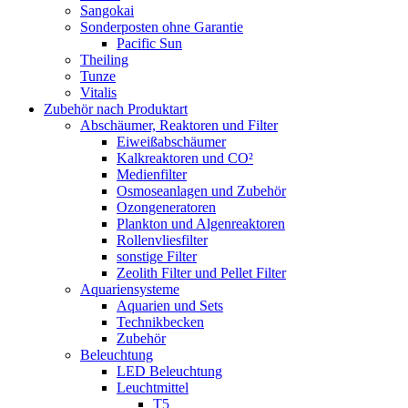
Sangokai
Sonderposten ohne Garantie
Pacific Sun
Theiling
Tunze
Vitalis
Zubehör nach Produktart
Abschäumer, Reaktoren und Filter
Eiweißabschäumer
Kalkreaktoren und CO²
Medienfilter
Osmoseanlagen und Zubehör
Ozongeneratoren
Plankton und Algenreaktoren
Rollenvliesfilter
sonstige Filter
Zeolith Filter und Pellet Filter
Aquariensysteme
Aquarien und Sets
Technikbecken
Zubehör
Beleuchtung
LED Beleuchtung
Leuchtmittel
T5