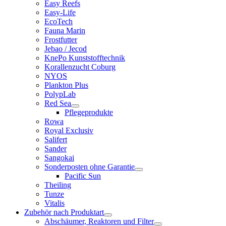
Easy Reefs
Easy-Life
EcoTech
Fauna Marin
Frostfutter
Jebao / Jecod
KnePo Kunststofftechnik
Korallenzucht Coburg
NYOS
Plankton Plus
PolypLab
Red Sea
Pflegeprodukte
Rowa
Royal Exclusiv
Salifert
Sander
Sangokai
Sonderposten ohne Garantie
Pacific Sun
Theiling
Tunze
Vitalis
Zubehör nach Produktart
Abschäumer, Reaktoren und Filter