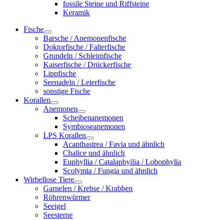
fossile Steine und Riffsteine
Keramik
Fische
Barsche / Anemonenfische
Doktorfische / Falterfische
Grundeln / Schleimfische
Kaiserfische / Drückerfische
Lippfische
Seenadeln / Leierfische
sonstige Fische
Korallen
Anemonen
Scheibenanemonen
Symbioseanemonen
LPS Korallen
Acanthastrea / Favia und ähnlich
Chalice und ähnlich
Euphyllia / Catalaphyilia / Lobophylia
Scolymia / Fungia und ähnlich
Wirbellose Tiere
Garnelen / Krebse / Krabben
Röhrenwürmer
Seeigel
Seesterne