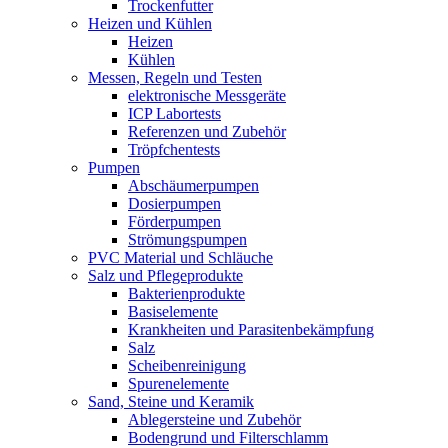
Trockenfutter
Heizen und Kühlen
Heizen
Kühlen
Messen, Regeln und Testen
elektronische Messgeräte
ICP Labortests
Referenzen und Zubehör
Tröpfchentests
Pumpen
Abschäumerpumpen
Dosierpumpen
Förderpumpen
Strömungspumpen
PVC Material und Schläuche
Salz und Pflegeprodukte
Bakterienprodukte
Basiselemente
Krankheiten und Parasitenbekämpfung
Salz
Scheibenreinigung
Spurenelemente
Sand, Steine und Keramik
Ablegersteine und Zubehör
Bodengrund und Filterschlamm