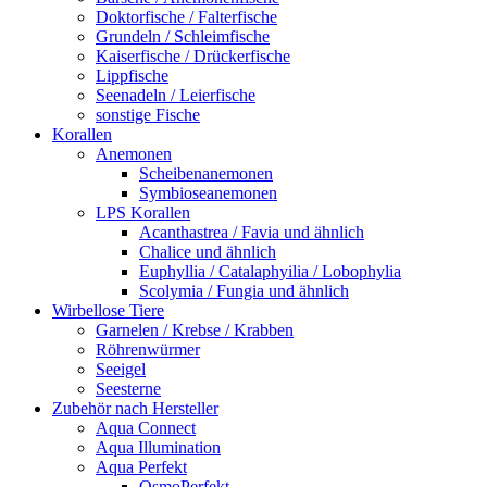
Doktorfische / Falterfische
Grundeln / Schleimfische
Kaiserfische / Drückerfische
Lippfische
Seenadeln / Leierfische
sonstige Fische
Korallen
Anemonen
Scheibenanemonen
Symbioseanemonen
LPS Korallen
Acanthastrea / Favia und ähnlich
Chalice und ähnlich
Euphyllia / Catalaphyilia / Lobophylia
Scolymia / Fungia und ähnlich
Wirbellose Tiere
Garnelen / Krebse / Krabben
Röhrenwürmer
Seeigel
Seesterne
Zubehör nach Hersteller
Aqua Connect
Aqua Illumination
Aqua Perfekt
OsmoPerfekt