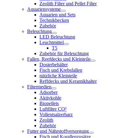
Zeolith Filter und Pellet Filter
Aquariensysteme
Aquarien und Sets
Technikbecken
Zubehör
Beleuchtung
LED Beleuchtung
Leuchtmittel
T5
Zubehör für Beleuchtung
Fallen, Reefdecks und Kleinteile
Dosierbehälter
Fisch und Krebsfallen
nützliche Kleinteile
Reffdecks und Keramikhalter
Filtermedien
Adsorber
Aktivkohle
Biopellets
Luftfilter CO²
Vollentsalzerharz
Zeolith
Zubehör
Futter und Nährstoffversorgung
Fisch und Korallenzusätze