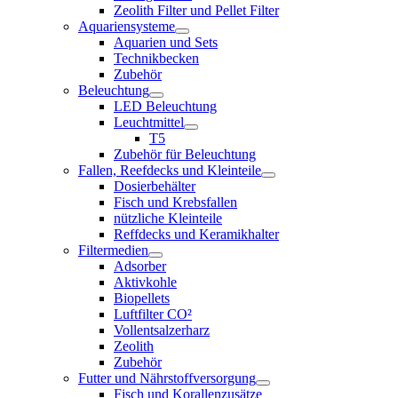
Zeolith Filter und Pellet Filter
Aquariensysteme
Aquarien und Sets
Technikbecken
Zubehör
Beleuchtung
LED Beleuchtung
Leuchtmittel
T5
Zubehör für Beleuchtung
Fallen, Reefdecks und Kleinteile
Dosierbehälter
Fisch und Krebsfallen
nützliche Kleinteile
Reffdecks und Keramikhalter
Filtermedien
Adsorber
Aktivkohle
Biopellets
Luftfilter CO²
Vollentsalzerharz
Zeolith
Zubehör
Futter und Nährstoffversorgung
Fisch und Korallenzusätze