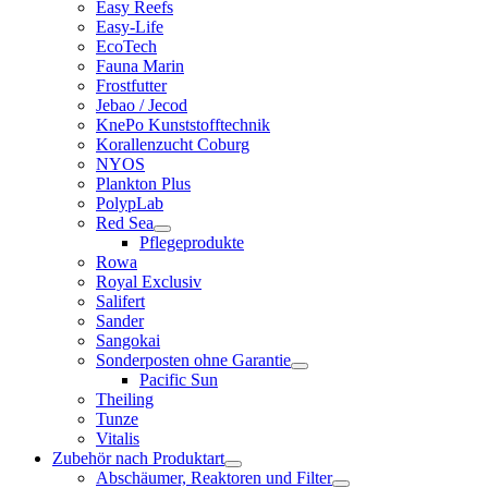
Easy Reefs
Easy-Life
EcoTech
Fauna Marin
Frostfutter
Jebao / Jecod
KnePo Kunststofftechnik
Korallenzucht Coburg
NYOS
Plankton Plus
PolypLab
Red Sea
Pflegeprodukte
Rowa
Royal Exclusiv
Salifert
Sander
Sangokai
Sonderposten ohne Garantie
Pacific Sun
Theiling
Tunze
Vitalis
Zubehör nach Produktart
Abschäumer, Reaktoren und Filter