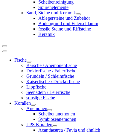
Scheibenreinigung
Spurenelemente
Sand, Steine und Keramik
Ablegersteine und Zubehör
Bodengrund und Filterschlamm
fossile Steine und Riffsteine
Keramik
Fische
Barsche / Anemonenfische
Doktorfische / Falterfische
Grundeln / Schleimfische
Kaiserfische / Drückerfische
Lippfische
Seenadeln / Leierfische
sonstige Fische
Korallen
Anemonen
Scheibenanemonen
Symbioseanemonen
LPS Korallen
Acanthastrea / Favia und ähnlich