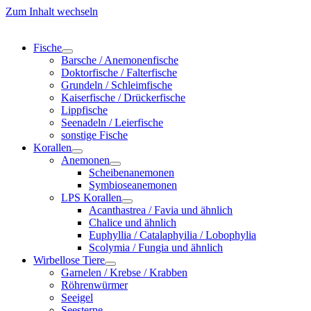
Zum Inhalt wechseln
Fische
Barsche / Anemonenfische
Doktorfische / Falterfische
Grundeln / Schleimfische
Kaiserfische / Drückerfische
Lippfische
Seenadeln / Leierfische
sonstige Fische
Korallen
Anemonen
Scheibenanemonen
Symbioseanemonen
LPS Korallen
Acanthastrea / Favia und ähnlich
Chalice und ähnlich
Euphyllia / Catalaphyilia / Lobophylia
Scolymia / Fungia und ähnlich
Wirbellose Tiere
Garnelen / Krebse / Krabben
Röhrenwürmer
Seeigel
Seesterne