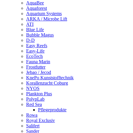
AquaBee
Aquaforest
Aquarium Systems
ARKA / Microbe Lift
ATI
Blue Life
Bubble Magus
D-D
Easy Reefs
Easy-Life
EcoTech
Fauna Marin
Frostfutter
Jebao / Jecod
KnePo Kunststofftechnik
Korallenzucht Coburg
NYOS
Plankton Plus
PolypLab
Red Sea
Pflegeprodukte
Rowa
Royal Exclusiv
Salifert
Sander