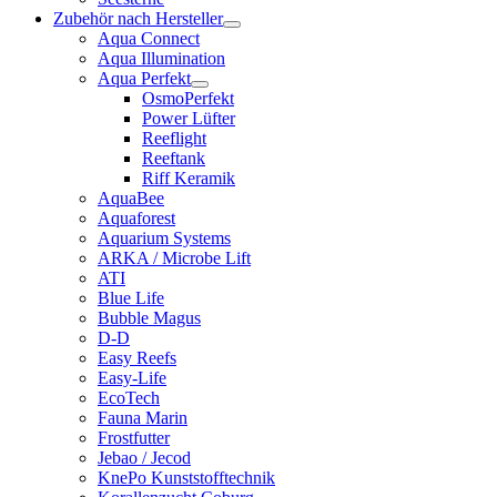
Zubehör nach Hersteller
Aqua Connect
Aqua Illumination
Aqua Perfekt
OsmoPerfekt
Power Lüfter
Reeflight
Reeftank
Riff Keramik
AquaBee
Aquaforest
Aquarium Systems
ARKA / Microbe Lift
ATI
Blue Life
Bubble Magus
D-D
Easy Reefs
Easy-Life
EcoTech
Fauna Marin
Frostfutter
Jebao / Jecod
KnePo Kunststofftechnik