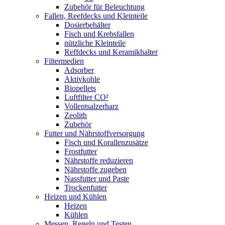
Zubehör für Beleuchtung
Fallen, Reefdecks und Kleinteile
Dosierbehälter
Fisch und Krebsfallen
nützliche Kleinteile
Reffdecks und Keramikhalter
Filtermedien
Adsorber
Aktivkohle
Biopellets
Luftfilter CO²
Vollentsalzerharz
Zeolith
Zubehör
Futter und Nährstoffversorgung
Fisch und Korallenzusätze
Frostfutter
Nährstoffe reduzieren
Nährstoffe zugeben
Nassfutter und Paste
Trockenfutter
Heizen und Kühlen
Heizen
Kühlen
Messen, Regeln und Testen