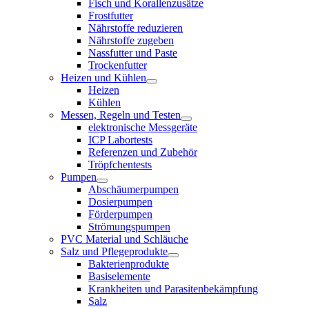
Fisch und Korallenzusätze
Frostfutter
Nährstoffe reduzieren
Nährstoffe zugeben
Nassfutter und Paste
Trockenfutter
Heizen und Kühlen
Heizen
Kühlen
Messen, Regeln und Testen
elektronische Messgeräte
ICP Labortests
Referenzen und Zubehör
Tröpfchentests
Pumpen
Abschäumerpumpen
Dosierpumpen
Förderpumpen
Strömungspumpen
PVC Material und Schläuche
Salz und Pflegeprodukte
Bakterienprodukte
Basiselemente
Krankheiten und Parasitenbekämpfung
Salz