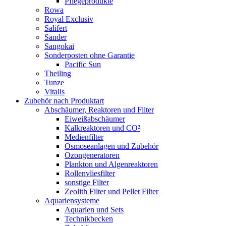
Pflegeprodukte
Rowa
Royal Exclusiv
Salifert
Sander
Sangokai
Sonderposten ohne Garantie
Pacific Sun
Theiling
Tunze
Vitalis
Zubehör nach Produktart
Abschäumer, Reaktoren und Filter
Eiweißabschäumer
Kalkreaktoren und CO²
Medienfilter
Osmoseanlagen und Zubehör
Ozongeneratoren
Plankton und Algenreaktoren
Rollenvliesfilter
sonstige Filter
Zeolith Filter und Pellet Filter
Aquariensysteme
Aquarien und Sets
Technikbecken