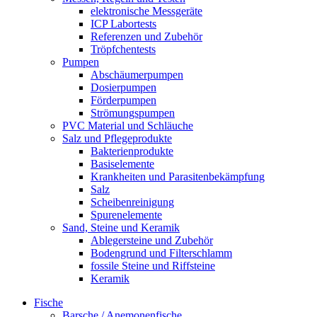
elektronische Messgeräte
ICP Labortests
Referenzen und Zubehör
Tröpfchentests
Pumpen
Abschäumerpumpen
Dosierpumpen
Förderpumpen
Strömungspumpen
PVC Material und Schläuche
Salz und Pflegeprodukte
Bakterienprodukte
Basiselemente
Krankheiten und Parasitenbekämpfung
Salz
Scheibenreinigung
Spurenelemente
Sand, Steine und Keramik
Ablegersteine und Zubehör
Bodengrund und Filterschlamm
fossile Steine und Riffsteine
Keramik
Fische
Barsche / Anemonenfische