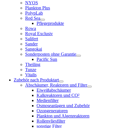
NYOS
Plankton Plus
PolypLab
Red Sea
Pflegeprodukte
Rowa
Royal Exclusiv
Salifert
Sander
Sangokai
Sonderposten ohne Garantie
Pacific Sun
Theiling
Tunze
Vitalis
Zubehör nach Produktart
Abschäumer, Reaktoren und Filter
Eiweißabschäumer
Kalkreaktoren und CO²
Medienfilter
Osmoseanlagen und Zubehör
Ozongeneratoren
Plankton und Algenreaktoren
Rollenvliesfilter
sonstige Filter