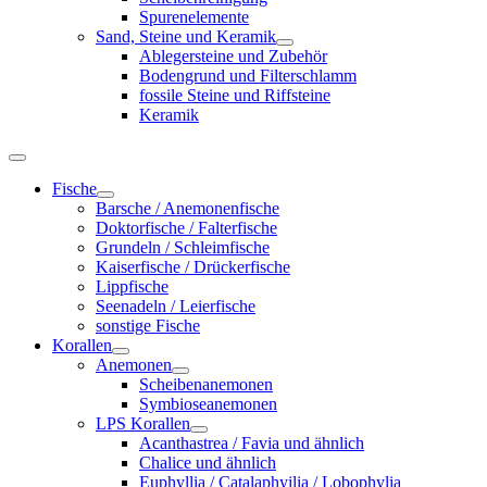
Spurenelemente
Sand, Steine und Keramik
Ablegersteine und Zubehör
Bodengrund und Filterschlamm
fossile Steine und Riffsteine
Keramik
Fische
Barsche / Anemonenfische
Doktorfische / Falterfische
Grundeln / Schleimfische
Kaiserfische / Drückerfische
Lippfische
Seenadeln / Leierfische
sonstige Fische
Korallen
Anemonen
Scheibenanemonen
Symbioseanemonen
LPS Korallen
Acanthastrea / Favia und ähnlich
Chalice und ähnlich
Euphyllia / Catalaphyilia / Lobophylia