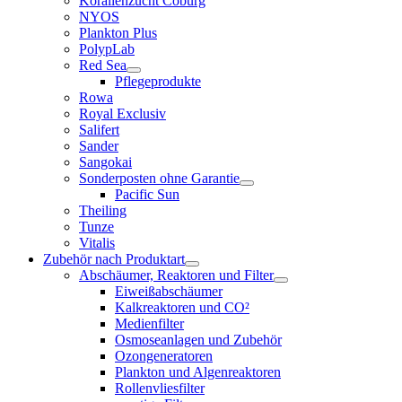
Korallenzucht Coburg
NYOS
Plankton Plus
PolypLab
Red Sea
Pflegeprodukte
Rowa
Royal Exclusiv
Salifert
Sander
Sangokai
Sonderposten ohne Garantie
Pacific Sun
Theiling
Tunze
Vitalis
Zubehör nach Produktart
Abschäumer, Reaktoren und Filter
Eiweißabschäumer
Kalkreaktoren und CO²
Medienfilter
Osmoseanlagen und Zubehör
Ozongeneratoren
Plankton und Algenreaktoren
Rollenvliesfilter