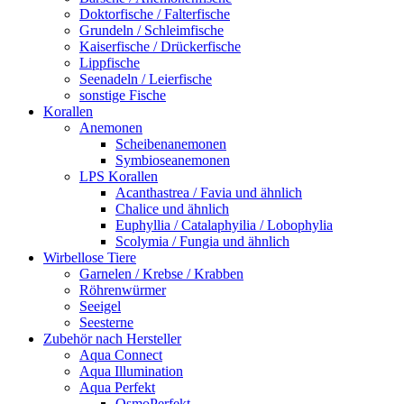
Doktorfische / Falterfische
Grundeln / Schleimfische
Kaiserfische / Drückerfische
Lippfische
Seenadeln / Leierfische
sonstige Fische
Korallen
Anemonen
Scheibenanemonen
Symbioseanemonen
LPS Korallen
Acanthastrea / Favia und ähnlich
Chalice und ähnlich
Euphyllia / Catalaphyilia / Lobophylia
Scolymia / Fungia und ähnlich
Wirbellose Tiere
Garnelen / Krebse / Krabben
Röhrenwürmer
Seeigel
Seesterne
Zubehör nach Hersteller
Aqua Connect
Aqua Illumination
Aqua Perfekt
OsmoPerfekt