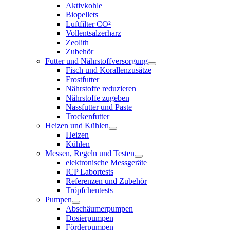
Aktivkohle
Biopellets
Luftfilter CO²
Vollentsalzerharz
Zeolith
Zubehör
Futter und Nährstoffversorgung
Fisch und Korallenzusätze
Frostfutter
Nährstoffe reduzieren
Nährstoffe zugeben
Nassfutter und Paste
Trockenfutter
Heizen und Kühlen
Heizen
Kühlen
Messen, Regeln und Testen
elektronische Messgeräte
ICP Labortests
Referenzen und Zubehör
Tröpfchentests
Pumpen
Abschäumerpumpen
Dosierpumpen
Förderpumpen