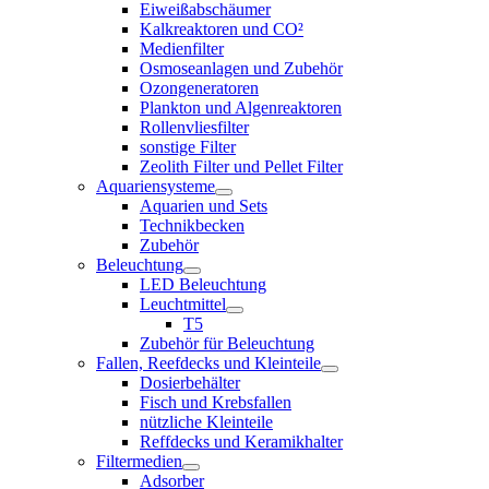
Eiweißabschäumer
Kalkreaktoren und CO²
Medienfilter
Osmoseanlagen und Zubehör
Ozongeneratoren
Plankton und Algenreaktoren
Rollenvliesfilter
sonstige Filter
Zeolith Filter und Pellet Filter
Aquariensysteme
Aquarien und Sets
Technikbecken
Zubehör
Beleuchtung
LED Beleuchtung
Leuchtmittel
T5
Zubehör für Beleuchtung
Fallen, Reefdecks und Kleinteile
Dosierbehälter
Fisch und Krebsfallen
nützliche Kleinteile
Reffdecks und Keramikhalter
Filtermedien
Adsorber