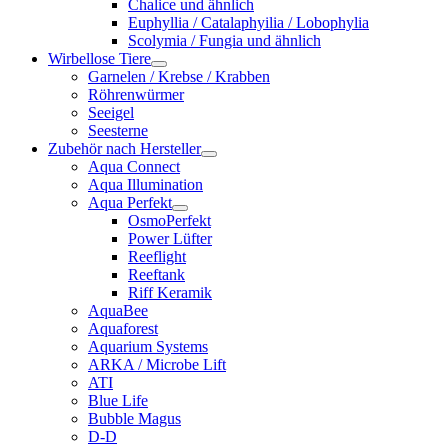
Chalice und ähnlich
Euphyllia / Catalaphyilia / Lobophylia
Scolymia / Fungia und ähnlich
Wirbellose Tiere
Garnelen / Krebse / Krabben
Röhrenwürmer
Seeigel
Seesterne
Zubehör nach Hersteller
Aqua Connect
Aqua Illumination
Aqua Perfekt
OsmoPerfekt
Power Lüfter
Reeflight
Reeftank
Riff Keramik
AquaBee
Aquaforest
Aquarium Systems
ARKA / Microbe Lift
ATI
Blue Life
Bubble Magus
D-D