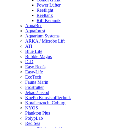
Power Lüfter
Reeflight
Reeftank
Riff Keramik
AquaBee
Aquaforest
Aquarium Systems
ARKA / Microbe Lift
ATI
Blue Life
Bubble Magus
D-D
Easy Reefs
Easy-Life
EcoTech
Fauna Marin
Frostfutter
Jebao / Jecod
KnePo Kunststofftechnik
Korallenzucht Coburg
NYOS
Plankton Plus
PolypLab
Red Sea