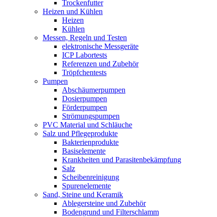
Trockenfutter
Heizen und Kühlen
Heizen
Kühlen
Messen, Regeln und Testen
elektronische Messgeräte
ICP Labortests
Referenzen und Zubehör
Tröpfchentests
Pumpen
Abschäumerpumpen
Dosierpumpen
Förderpumpen
Strömungspumpen
PVC Material und Schläuche
Salz und Pflegeprodukte
Bakterienprodukte
Basiselemente
Krankheiten und Parasitenbekämpfung
Salz
Scheibenreinigung
Spurenelemente
Sand, Steine und Keramik
Ablegersteine und Zubehör
Bodengrund und Filterschlamm