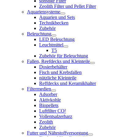
sonstige Filter
Zeolith Filter und Pellet Filter
Aquariensysteme
Aquarien und Sets
Technikbecken
Zubehör
Beleuchtung
LED Beleuchtung
Leuchtmittel
T5
Zubehör für Beleuchtung
Fallen, Reefdecks und Kleinteile
Dosierbehälter
Fisch und Krebsfallen
nützliche Kleinteile
Reffdecks und Keramikhalter
Filtermedien
Adsorber
Aktivkohle
Biopellets
Luftfilter CO²
Vollentsalzerharz
Zeolith
Zubehör
Futter und Nährstoffversorgung