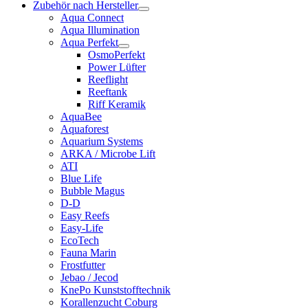
Zubehör nach Hersteller
Aqua Connect
Aqua Illumination
Aqua Perfekt
OsmoPerfekt
Power Lüfter
Reeflight
Reeftank
Riff Keramik
AquaBee
Aquaforest
Aquarium Systems
ARKA / Microbe Lift
ATI
Blue Life
Bubble Magus
D-D
Easy Reefs
Easy-Life
EcoTech
Fauna Marin
Frostfutter
Jebao / Jecod
KnePo Kunststofftechnik
Korallenzucht Coburg