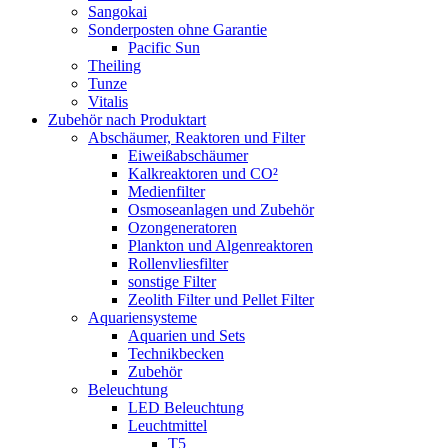
Sangokai
Sonderposten ohne Garantie
Pacific Sun
Theiling
Tunze
Vitalis
Zubehör nach Produktart
Abschäumer, Reaktoren und Filter
Eiweißabschäumer
Kalkreaktoren und CO²
Medienfilter
Osmoseanlagen und Zubehör
Ozongeneratoren
Plankton und Algenreaktoren
Rollenvliesfilter
sonstige Filter
Zeolith Filter und Pellet Filter
Aquariensysteme
Aquarien und Sets
Technikbecken
Zubehör
Beleuchtung
LED Beleuchtung
Leuchtmittel
T5