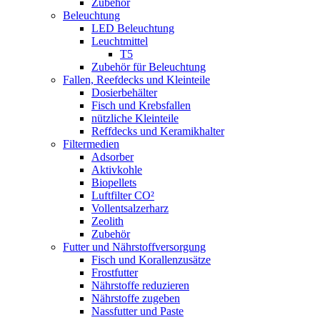
Zubehör
Beleuchtung
LED Beleuchtung
Leuchtmittel
T5
Zubehör für Beleuchtung
Fallen, Reefdecks und Kleinteile
Dosierbehälter
Fisch und Krebsfallen
nützliche Kleinteile
Reffdecks und Keramikhalter
Filtermedien
Adsorber
Aktivkohle
Biopellets
Luftfilter CO²
Vollentsalzerharz
Zeolith
Zubehör
Futter und Nährstoffversorgung
Fisch und Korallenzusätze
Frostfutter
Nährstoffe reduzieren
Nährstoffe zugeben
Nassfutter und Paste