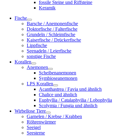
fossile Steine und Riffsteine
Keramik
Fische
Barsche / Anemonenfische
Doktorfische / Falterfische
Grundeln / Schleimfische
Kaiserfische / Drückerfische
Lippfische
Seenadeln / Leierfische
sonstige Fische
Korallen
Anemonen
Scheibenanemonen
Symbioseanemonen
LPS Korallen
Acanthastrea / Favia und ähnlich
Chalice und ähnlich
Euphyllia / Catalaphyilia / Lobophylia
Scolymia / Fungia und ähnlich
Wirbellose Tiere
Garnelen / Krebse / Krabben
Röhrenwürmer
Seeigel
Seesterne