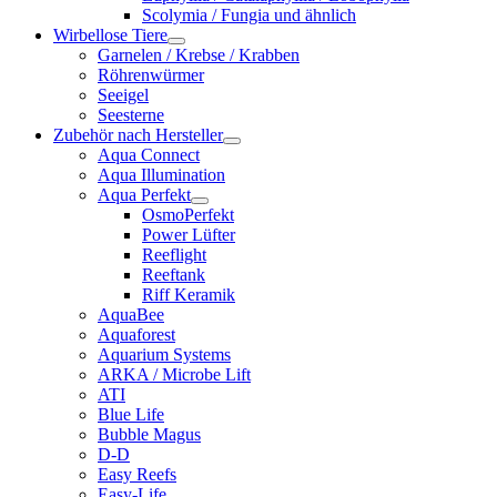
Scolymia / Fungia und ähnlich
Wirbellose Tiere
Garnelen / Krebse / Krabben
Röhrenwürmer
Seeigel
Seesterne
Zubehör nach Hersteller
Aqua Connect
Aqua Illumination
Aqua Perfekt
OsmoPerfekt
Power Lüfter
Reeflight
Reeftank
Riff Keramik
AquaBee
Aquaforest
Aquarium Systems
ARKA / Microbe Lift
ATI
Blue Life
Bubble Magus
D-D
Easy Reefs
Easy-Life