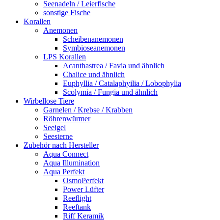
Seenadeln / Leierfische
sonstige Fische
Korallen
Anemonen
Scheibenanemonen
Symbioseanemonen
LPS Korallen
Acanthastrea / Favia und ähnlich
Chalice und ähnlich
Euphyllia / Catalaphyilia / Lobophylia
Scolymia / Fungia und ähnlich
Wirbellose Tiere
Garnelen / Krebse / Krabben
Röhrenwürmer
Seeigel
Seesterne
Zubehör nach Hersteller
Aqua Connect
Aqua Illumination
Aqua Perfekt
OsmoPerfekt
Power Lüfter
Reeflight
Reeftank
Riff Keramik