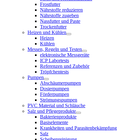
Frostfutter
Nährstoffe reduzieren
Nährstoffe zugeben
Nassfutter und Paste
Trockenfutter
Heizen und Kühlen
Heizen
Kühlen
Messen, Regeln und Testen
elektronische Messgeräte
ICP Labortests
Referenzen und Zubehör
Tröpfchentests
Pumpen
Abschäumerpumpen
Dosierpumpen
Förderpumpen
Strömungspumpen
PVC Material und Schläuche
Salz und Pflegeprodukte
Bakterienprodukte
Basiselemente
Krankheiten und Parasitenbekämpfung
Salz
Scheibenreinigung