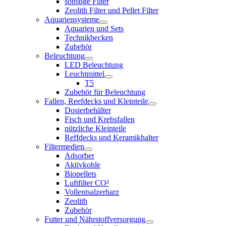
sonstige Filter
Zeolith Filter und Pellet Filter
Aquariensysteme
Aquarien und Sets
Technikbecken
Zubehör
Beleuchtung
LED Beleuchtung
Leuchtmittel
T5
Zubehör für Beleuchtung
Fallen, Reefdecks und Kleinteile
Dosierbehälter
Fisch und Krebsfallen
nützliche Kleinteile
Reffdecks und Keramikhalter
Filtermedien
Adsorber
Aktivkohle
Biopellets
Luftfilter CO²
Vollentsalzerharz
Zeolith
Zubehör
Futter und Nährstoffversorgung