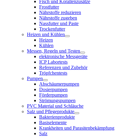
Fisch und Korallenzusätze
Frostfutter
Nährstoffe reduzieren
Nährstoffe zugeben
Nassfutter und Paste
Trockenfutter
Heizen und Kühlen
Heizen
Kühlen
Messen, Regeln und Testen
elektronische Messgeräte
ICP Labortests
Referenzen und Zubehör
Tröpfchentests
Pumpen
Abschäumerpumpen
Dosierpumpen
Förderpumpen
Strömungspumpen
PVC Material und Schläuche
Salz und Pflegeprodukte
Bakterienprodukte
Basiselemente
Krankheiten und Parasitenbekämpfung
Salz