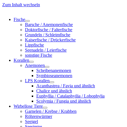
Zum Inhalt wechseln
Fische
Barsche / Anemonenfische
Doktorfische / Falterfische
Grundeln / Schleimfische
Kaiserfische / Drückerfische
Lippfische
Seenadeln / Leierfische
sonstige Fische
Korallen
Anemonen
Scheibenanemonen
Symbioseanemonen
LPS Korallen
Acanthastrea / Favia und ähnlich
Chalice und ähnlich
Euphyllia / Catalaphyilia / Lobophylia
Scolymia / Fungia und ähnlich
Wirbellose Tiere
Garnelen / Krebse / Krabben
Röhrenwürmer
Seeigel
Seesterne