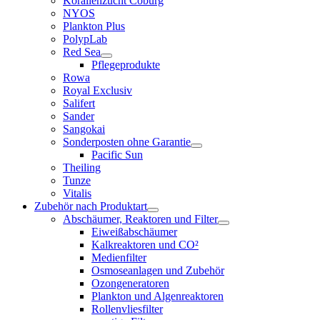
Korallenzucht Coburg
NYOS
Plankton Plus
PolypLab
Red Sea
Pflegeprodukte
Rowa
Royal Exclusiv
Salifert
Sander
Sangokai
Sonderposten ohne Garantie
Pacific Sun
Theiling
Tunze
Vitalis
Zubehör nach Produktart
Abschäumer, Reaktoren und Filter
Eiweißabschäumer
Kalkreaktoren und CO²
Medienfilter
Osmoseanlagen und Zubehör
Ozongeneratoren
Plankton und Algenreaktoren
Rollenvliesfilter