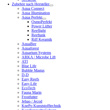
Zubehör nach Hersteller
Aqua Connect
Aqua Illumination
Aqua Perfekt
OsmoPerfekt
Power Lüfter
Reeflight
Reeftank
Riff Keramik
AquaBee
Aquaforest
Aquarium Systems
ARKA / Microbe Lift
ATI
Blue Life
Bubble Magus
D-D
Easy Reefs
Easy-Life
EcoTech
Fauna Marin
Frostfutter
Jebao / Jecod
KnePo Kunststofftechnik