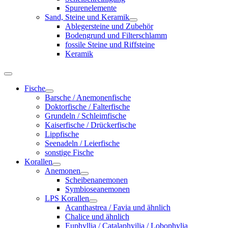
Spurenelemente
Sand, Steine und Keramik
Ablegersteine und Zubehör
Bodengrund und Filterschlamm
fossile Steine und Riffsteine
Keramik
Fische
Barsche / Anemonenfische
Doktorfische / Falterfische
Grundeln / Schleimfische
Kaiserfische / Drückerfische
Lippfische
Seenadeln / Leierfische
sonstige Fische
Korallen
Anemonen
Scheibenanemonen
Symbioseanemonen
LPS Korallen
Acanthastrea / Favia und ähnlich
Chalice und ähnlich
Euphyllia / Catalaphyilia / Lobophylia