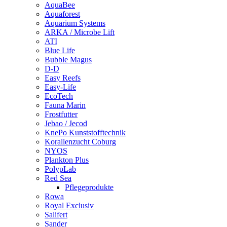
AquaBee
Aquaforest
Aquarium Systems
ARKA / Microbe Lift
ATI
Blue Life
Bubble Magus
D-D
Easy Reefs
Easy-Life
EcoTech
Fauna Marin
Frostfutter
Jebao / Jecod
KnePo Kunststofftechnik
Korallenzucht Coburg
NYOS
Plankton Plus
PolypLab
Red Sea
Pflegeprodukte
Rowa
Royal Exclusiv
Salifert
Sander