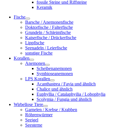
fossile Steine und Riffsteine
Keramik
Fische
Barsche / Anemonenfische
Doktorfische / Falterfische
Grundeln / Schleimfische
Kaiserfische / Drückerfische
Lippfische
Seenadeln / Leierfische
sonstige Fische
Korallen
Anemonen
Scheibenanemonen
Symbioseanemonen
LPS Korallen
Acanthastrea / Favia und ähnlich
Chalice und ähnlich
Euphyllia / Catalaphyilia / Lobophylia
Scolymia / Fungia und ähnlich
Wirbellose Tiere
Garnelen / Krebse / Krabben
Röhrenwürmer
Seeigel
Seesterne