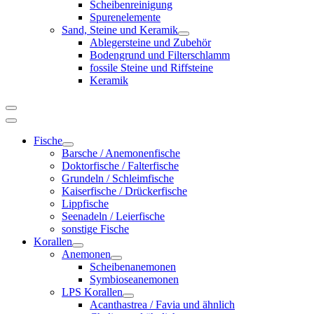
Scheibenreinigung
Spurenelemente
Sand, Steine und Keramik
Ablegersteine und Zubehör
Bodengrund und Filterschlamm
fossile Steine und Riffsteine
Keramik
Fische
Barsche / Anemonenfische
Doktorfische / Falterfische
Grundeln / Schleimfische
Kaiserfische / Drückerfische
Lippfische
Seenadeln / Leierfische
sonstige Fische
Korallen
Anemonen
Scheibenanemonen
Symbioseanemonen
LPS Korallen
Acanthastrea / Favia und ähnlich