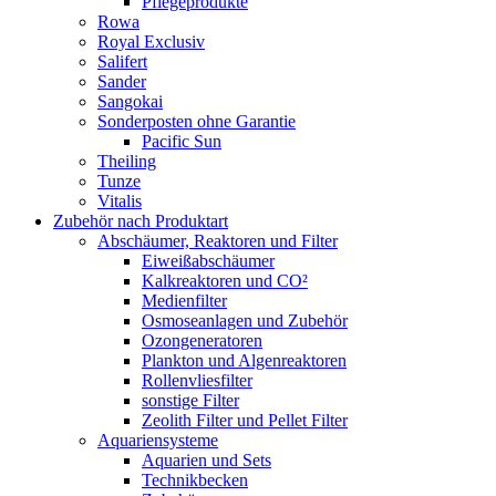
Pflegeprodukte
Rowa
Royal Exclusiv
Salifert
Sander
Sangokai
Sonderposten ohne Garantie
Pacific Sun
Theiling
Tunze
Vitalis
Zubehör nach Produktart
Abschäumer, Reaktoren und Filter
Eiweißabschäumer
Kalkreaktoren und CO²
Medienfilter
Osmoseanlagen und Zubehör
Ozongeneratoren
Plankton und Algenreaktoren
Rollenvliesfilter
sonstige Filter
Zeolith Filter und Pellet Filter
Aquariensysteme
Aquarien und Sets
Technikbecken