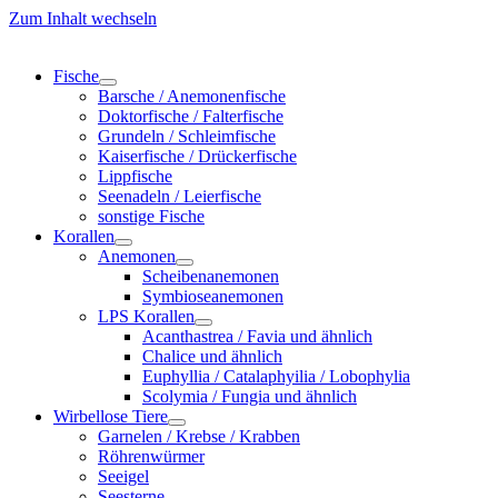
Zum Inhalt wechseln
Fische
Barsche / Anemonenfische
Doktorfische / Falterfische
Grundeln / Schleimfische
Kaiserfische / Drückerfische
Lippfische
Seenadeln / Leierfische
sonstige Fische
Korallen
Anemonen
Scheibenanemonen
Symbioseanemonen
LPS Korallen
Acanthastrea / Favia und ähnlich
Chalice und ähnlich
Euphyllia / Catalaphyilia / Lobophylia
Scolymia / Fungia und ähnlich
Wirbellose Tiere
Garnelen / Krebse / Krabben
Röhrenwürmer
Seeigel
Seesterne