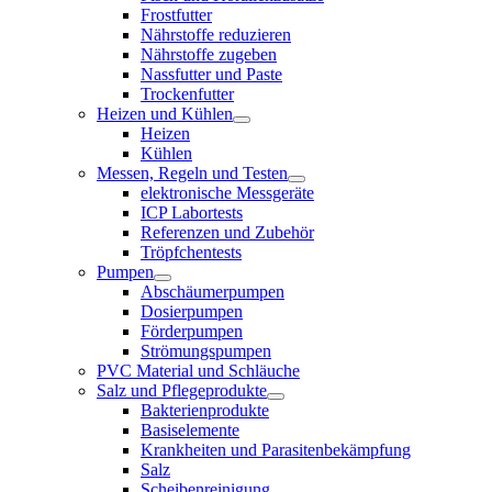
Frostfutter
Nährstoffe reduzieren
Nährstoffe zugeben
Nassfutter und Paste
Trockenfutter
Heizen und Kühlen
Heizen
Kühlen
Messen, Regeln und Testen
elektronische Messgeräte
ICP Labortests
Referenzen und Zubehör
Tröpfchentests
Pumpen
Abschäumerpumpen
Dosierpumpen
Förderpumpen
Strömungspumpen
PVC Material und Schläuche
Salz und Pflegeprodukte
Bakterienprodukte
Basiselemente
Krankheiten und Parasitenbekämpfung
Salz
Scheibenreinigung