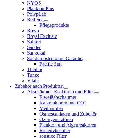
NYOS
Plankton Plus
PolypLab
Red Sea
Pflegeprodukte
Rowa
Royal Exclusiv
Salifert
Sander
Sangokai
Sonderposten ohne Garantie
Pacific Sun
Theiling
Tunze
Vitalis
Zubehör nach Produktart
Abschäumer, Reaktoren und Filter
Eiweißabschäumer
Kalkreaktoren und CO²
Medienfilter
Osmoseanlagen und Zubehör
Ozongeneratoren
Plankton und Algenreaktoren
Rollenvliesfilter
sonstige Filter