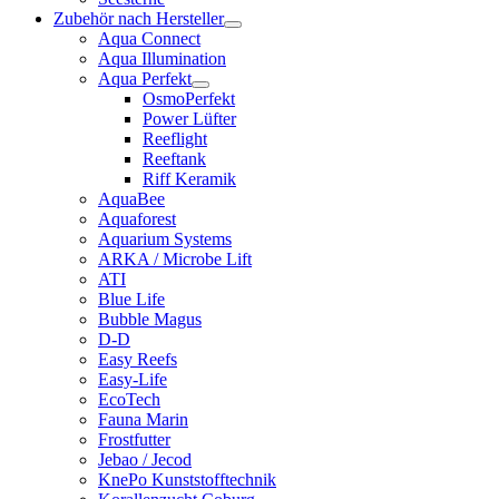
Zubehör nach Hersteller
Aqua Connect
Aqua Illumination
Aqua Perfekt
OsmoPerfekt
Power Lüfter
Reeflight
Reeftank
Riff Keramik
AquaBee
Aquaforest
Aquarium Systems
ARKA / Microbe Lift
ATI
Blue Life
Bubble Magus
D-D
Easy Reefs
Easy-Life
EcoTech
Fauna Marin
Frostfutter
Jebao / Jecod
KnePo Kunststofftechnik