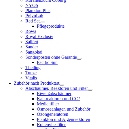
Korallenzucht Coburg
NYOS
Plankton Plus
PolypLab
Red Sea
Pflegeprodukte
Rowa
Royal Exclusiv
Salifert
Sander
Sangokai
Sonderposten ohne Garantie
Pacific Sun
Theiling
Tunze
Vitalis
Zubehör nach Produktart
Abschäumer, Reaktoren und Filter
Eiweißabschäumer
Kalkreaktoren und CO²
Medienfilter
Osmoseanlagen und Zubehör
Ozongeneratoren
Plankton und Algenreaktoren
Rollenvliesfilter