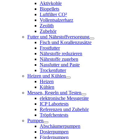
Aktivkohle
Biopellets
Luftfilter CO²
Vollentsalzerharz
Zeolith
Zubehör
Futter und Nährstoffversorgung
Fisch und Korallenzusätze
Frostfutter
Nährstoffe reduzieren
Nährstoffe zugeben
Nassfutter und Paste
Trockenfutter
Heizen und Kühlen
Heizen
Kühlen
Messen, Regeln und Testen
elektronische Messgeräte
ICP Labortests
Referenzen und Zubehör
Tröpfchentests
Pumpen
Abschäumerpumpen
Dosierpumpen
Förderpumpen