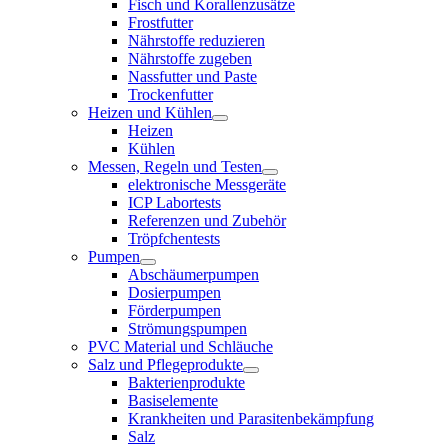
Fisch und Korallenzusätze
Frostfutter
Nährstoffe reduzieren
Nährstoffe zugeben
Nassfutter und Paste
Trockenfutter
Heizen und Kühlen
Heizen
Kühlen
Messen, Regeln und Testen
elektronische Messgeräte
ICP Labortests
Referenzen und Zubehör
Tröpfchentests
Pumpen
Abschäumerpumpen
Dosierpumpen
Förderpumpen
Strömungspumpen
PVC Material und Schläuche
Salz und Pflegeprodukte
Bakterienprodukte
Basiselemente
Krankheiten und Parasitenbekämpfung
Salz