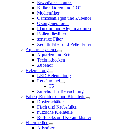
Eiweißabschäumer
Kalkreaktoren und CO²
Medienfilter
Osmoseanlagen und Zubehör
Ozongeneratoren
Plankton und Algenreaktoren
Rollenvliesfilter
sonstige Filter
Zeolith Filter und Pellet Filter
Aquariensysteme
Aquarien und Sets
Technikbecken
Zubehör
Beleuchtung
LED Beleuchtung
Leuchtmittel
T5
Zubehör für Beleuchtung
Fallen, Reefdecks und Kleinteile
Dosierbehälter
Fisch und Krebsfallen
nützliche Kleinteile
Reffdecks und Keramikhalter
Filtermedien
Adsorber