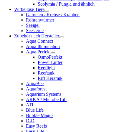
Scolymia / Fungia und ähnlich
Wirbellose Tiere
Garnelen / Krebse / Krabben
Röhrenwürmer
Seeigel
Seesterne
Zubehör nach Hersteller
Aqua Connect
Aqua Illumination
Aqua Perfekt
OsmoPerfekt
Power Lüfter
Reeflight
Reeftank
Riff Keramik
AquaBee
Aquaforest
Aquarium Systems
ARKA / Microbe Lift
ATI
Blue Life
Bubble Magus
D-D
Easy Reefs
Easy-Life