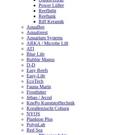
Power Lüfter
Reeflight
Reeftank
Riff Keramik
AquaBee
Aquaforest
Aquarium Systems
ARKA / Microbe Lift
ATI
Blue Life
Bubble Magus
D-D
Easy Reefs
Easy-Life
EcoTech
Fauna Marin
Frostfutter
Jebao / Jecod
KnePo Kunststofftechnik
Korallenzucht Coburg
NYOS
Plankton Plus
PolypLab
Red Sea