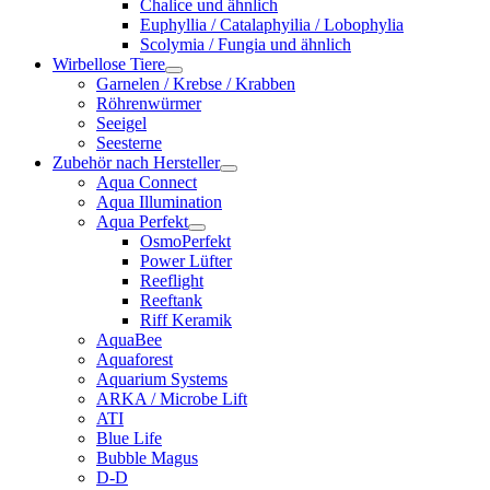
Chalice und ähnlich
Euphyllia / Catalaphyilia / Lobophylia
Scolymia / Fungia und ähnlich
Wirbellose Tiere
Garnelen / Krebse / Krabben
Röhrenwürmer
Seeigel
Seesterne
Zubehör nach Hersteller
Aqua Connect
Aqua Illumination
Aqua Perfekt
OsmoPerfekt
Power Lüfter
Reeflight
Reeftank
Riff Keramik
AquaBee
Aquaforest
Aquarium Systems
ARKA / Microbe Lift
ATI
Blue Life
Bubble Magus
D-D