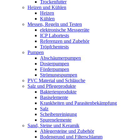
Trockenfutter
Heizen und Kühlen
Heizen
Kühlen
Messen, Regeln und Testen
elektronische Messgeräte
ICP Labortests
Referenzen und Zubehör
Tröpfchentests
Pumpen
Abschäumerpumpen
Dosierpumpen
Förderpumpen
Strömungspumpen
PVC Material und Schläuche
Salz und Pflegeprodukte
Bakterienprodukte
Basiselemente
Krankheiten und Parasitenbekämpfung
Salz
Scheibenreinigung
Spurenelemente
Sand, Steine und Keramik
Ablegersteine und Zubehör
Bodengrund und Filterschlamm