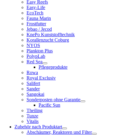
Easy Reefs
Easy-Life
EcoTech
Fauna Marin
Frostfutter
Jebao / Jecod
KnePo Kunststofftechnik
Korallenzucht Coburg
NYOS
Plankton Plus
PolypLab
Red Sea
Pflegeprodukte
Rowa
Royal Exclusiv
Salifert
Sander
Sangokai
Sonderposten ohne Garantie
Pacific Sun
Theiling
Tunze
Vitalis
Zubehör nach Produktart
Abschäumer, Reaktoren und Filter