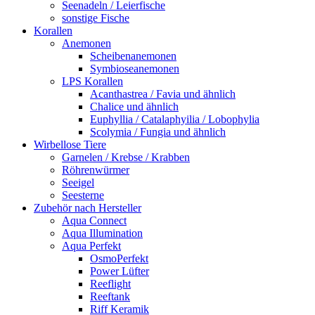
Seenadeln / Leierfische
sonstige Fische
Korallen
Anemonen
Scheibenanemonen
Symbioseanemonen
LPS Korallen
Acanthastrea / Favia und ähnlich
Chalice und ähnlich
Euphyllia / Catalaphyilia / Lobophylia
Scolymia / Fungia und ähnlich
Wirbellose Tiere
Garnelen / Krebse / Krabben
Röhrenwürmer
Seeigel
Seesterne
Zubehör nach Hersteller
Aqua Connect
Aqua Illumination
Aqua Perfekt
OsmoPerfekt
Power Lüfter
Reeflight
Reeftank
Riff Keramik