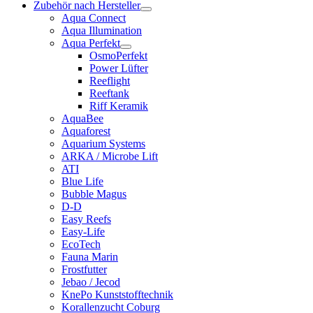
Zubehör nach Hersteller
Aqua Connect
Aqua Illumination
Aqua Perfekt
OsmoPerfekt
Power Lüfter
Reeflight
Reeftank
Riff Keramik
AquaBee
Aquaforest
Aquarium Systems
ARKA / Microbe Lift
ATI
Blue Life
Bubble Magus
D-D
Easy Reefs
Easy-Life
EcoTech
Fauna Marin
Frostfutter
Jebao / Jecod
KnePo Kunststofftechnik
Korallenzucht Coburg