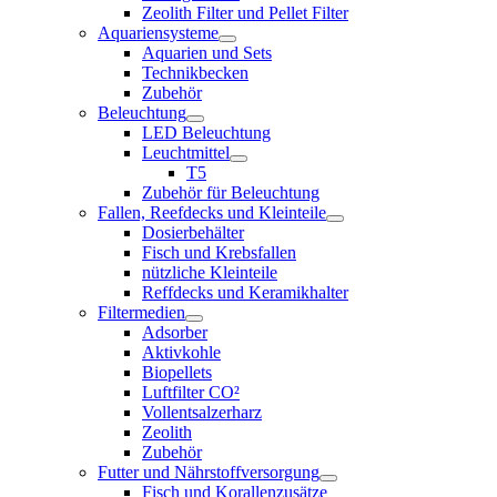
Zeolith Filter und Pellet Filter
Aquariensysteme
Aquarien und Sets
Technikbecken
Zubehör
Beleuchtung
LED Beleuchtung
Leuchtmittel
T5
Zubehör für Beleuchtung
Fallen, Reefdecks und Kleinteile
Dosierbehälter
Fisch und Krebsfallen
nützliche Kleinteile
Reffdecks und Keramikhalter
Filtermedien
Adsorber
Aktivkohle
Biopellets
Luftfilter CO²
Vollentsalzerharz
Zeolith
Zubehör
Futter und Nährstoffversorgung
Fisch und Korallenzusätze