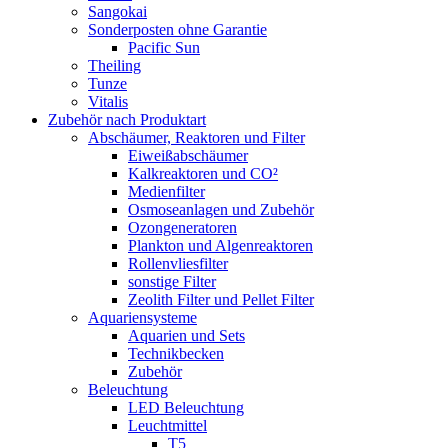
Sangokai
Sonderposten ohne Garantie
Pacific Sun
Theiling
Tunze
Vitalis
Zubehör nach Produktart
Abschäumer, Reaktoren und Filter
Eiweißabschäumer
Kalkreaktoren und CO²
Medienfilter
Osmoseanlagen und Zubehör
Ozongeneratoren
Plankton und Algenreaktoren
Rollenvliesfilter
sonstige Filter
Zeolith Filter und Pellet Filter
Aquariensysteme
Aquarien und Sets
Technikbecken
Zubehör
Beleuchtung
LED Beleuchtung
Leuchtmittel
T5