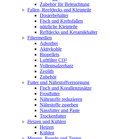
Zubehör für Beleuchtung
Fallen, Reefdecks und Kleinteile
Dosierbehälter
Fisch und Krebsfallen
nützliche Kleinteile
Reffdecks und Keramikhalter
Filtermedien
Adsorber
Aktivkohle
Biopellets
Luftfilter CO²
Vollentsalzerharz
Zeolith
Zubehör
Futter und Nährstoffversorgung
Fisch und Korallenzusätze
Frostfutter
Nährstoffe reduzieren
Nährstoffe zugeben
Nassfutter und Paste
Trockenfutter
Heizen und Kühlen
Heizen
Kühlen
Messen, Regeln und Testen