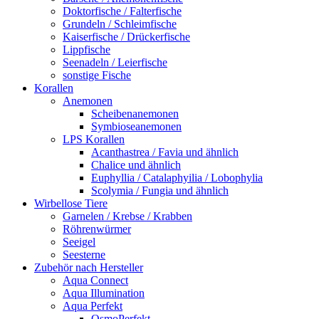
Doktorfische / Falterfische
Grundeln / Schleimfische
Kaiserfische / Drückerfische
Lippfische
Seenadeln / Leierfische
sonstige Fische
Korallen
Anemonen
Scheibenanemonen
Symbioseanemonen
LPS Korallen
Acanthastrea / Favia und ähnlich
Chalice und ähnlich
Euphyllia / Catalaphyilia / Lobophylia
Scolymia / Fungia und ähnlich
Wirbellose Tiere
Garnelen / Krebse / Krabben
Röhrenwürmer
Seeigel
Seesterne
Zubehör nach Hersteller
Aqua Connect
Aqua Illumination
Aqua Perfekt
OsmoPerfekt