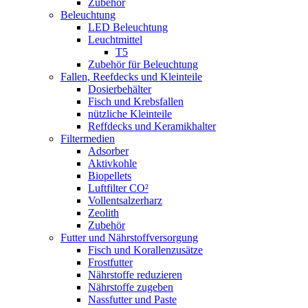
Zubehör
Beleuchtung
LED Beleuchtung
Leuchtmittel
T5
Zubehör für Beleuchtung
Fallen, Reefdecks und Kleinteile
Dosierbehälter
Fisch und Krebsfallen
nützliche Kleinteile
Reffdecks und Keramikhalter
Filtermedien
Adsorber
Aktivkohle
Biopellets
Luftfilter CO²
Vollentsalzerharz
Zeolith
Zubehör
Futter und Nährstoffversorgung
Fisch und Korallenzusätze
Frostfutter
Nährstoffe reduzieren
Nährstoffe zugeben
Nassfutter und Paste