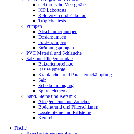
elektronische Messgeräte
ICP Labortests
Referenzen und Zubehör
Tröpfchentests
Pumpen
Abschäumerpumpen
Dosierpumpen
Förderpumpen
Strömungspumpen
PVC Material und Schläuche
Salz und Pflegeprodukte
Bakterienprodukte
Basiselemente
Krankheiten und Parasitenbekämpfung
Salz
Scheibenreinigung
Spurenelemente
Sand, Steine und Keramik
Ablegersteine und Zubehör
Bodengrund und Filterschlamm
fossile Steine und Riffsteine
Keramik
Fische
Barsche / Anemonenfische