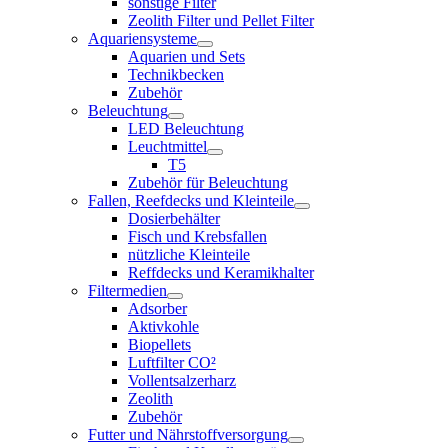
sonstige Filter
Zeolith Filter und Pellet Filter
Aquariensysteme
Aquarien und Sets
Technikbecken
Zubehör
Beleuchtung
LED Beleuchtung
Leuchtmittel
T5
Zubehör für Beleuchtung
Fallen, Reefdecks und Kleinteile
Dosierbehälter
Fisch und Krebsfallen
nützliche Kleinteile
Reffdecks und Keramikhalter
Filtermedien
Adsorber
Aktivkohle
Biopellets
Luftfilter CO²
Vollentsalzerharz
Zeolith
Zubehör
Futter und Nährstoffversorgung