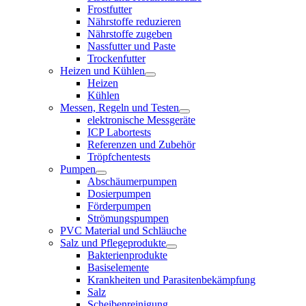
Frostfutter
Nährstoffe reduzieren
Nährstoffe zugeben
Nassfutter und Paste
Trockenfutter
Heizen und Kühlen
Heizen
Kühlen
Messen, Regeln und Testen
elektronische Messgeräte
ICP Labortests
Referenzen und Zubehör
Tröpfchentests
Pumpen
Abschäumerpumpen
Dosierpumpen
Förderpumpen
Strömungspumpen
PVC Material und Schläuche
Salz und Pflegeprodukte
Bakterienprodukte
Basiselemente
Krankheiten und Parasitenbekämpfung
Salz
Scheibenreinigung