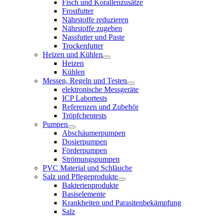
Fisch und Korallenzusätze
Frostfutter
Nährstoffe reduzieren
Nährstoffe zugeben
Nassfutter und Paste
Trockenfutter
Heizen und Kühlen
Heizen
Kühlen
Messen, Regeln und Testen
elektronische Messgeräte
ICP Labortests
Referenzen und Zubehör
Tröpfchentests
Pumpen
Abschäumerpumpen
Dosierpumpen
Förderpumpen
Strömungspumpen
PVC Material und Schläuche
Salz und Pflegeprodukte
Bakterienprodukte
Basiselemente
Krankheiten und Parasitenbekämpfung
Salz