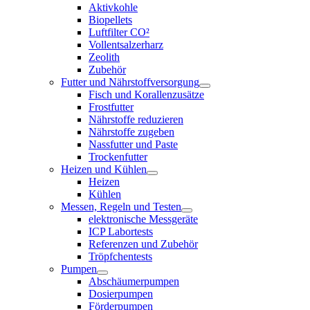
Aktivkohle
Biopellets
Luftfilter CO²
Vollentsalzerharz
Zeolith
Zubehör
Futter und Nährstoffversorgung
Fisch und Korallenzusätze
Frostfutter
Nährstoffe reduzieren
Nährstoffe zugeben
Nassfutter und Paste
Trockenfutter
Heizen und Kühlen
Heizen
Kühlen
Messen, Regeln und Testen
elektronische Messgeräte
ICP Labortests
Referenzen und Zubehör
Tröpfchentests
Pumpen
Abschäumerpumpen
Dosierpumpen
Förderpumpen