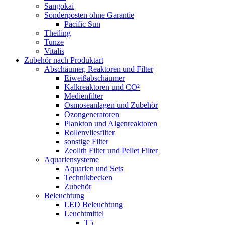
Sangokai
Sonderposten ohne Garantie
Pacific Sun
Theiling
Tunze
Vitalis
Zubehör nach Produktart
Abschäumer, Reaktoren und Filter
Eiweißabschäumer
Kalkreaktoren und CO²
Medienfilter
Osmoseanlagen und Zubehör
Ozongeneratoren
Plankton und Algenreaktoren
Rollenvliesfilter
sonstige Filter
Zeolith Filter und Pellet Filter
Aquariensysteme
Aquarien und Sets
Technikbecken
Zubehör
Beleuchtung
LED Beleuchtung
Leuchtmittel
T5