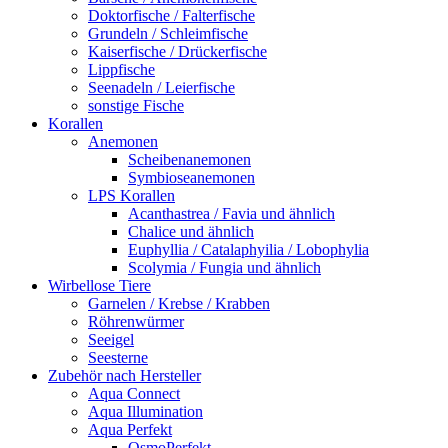
Doktorfische / Falterfische
Grundeln / Schleimfische
Kaiserfische / Drückerfische
Lippfische
Seenadeln / Leierfische
sonstige Fische
Korallen
Anemonen
Scheibenanemonen
Symbioseanemonen
LPS Korallen
Acanthastrea / Favia und ähnlich
Chalice und ähnlich
Euphyllia / Catalaphyilia / Lobophylia
Scolymia / Fungia und ähnlich
Wirbellose Tiere
Garnelen / Krebse / Krabben
Röhrenwürmer
Seeigel
Seesterne
Zubehör nach Hersteller
Aqua Connect
Aqua Illumination
Aqua Perfekt
OsmoPerfekt