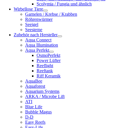
Scolymia / Fungia und ähnlich
Wirbellose Tiere
Garnelen / Krebse / Krabben
Röhrenwürmer
Seeigel
Seesterne
Zubehör nach Hersteller
Aqua Connect
Aqua Illumination
Aqua Perfekt
OsmoPerfekt
Power Lüfter
Reeflight
Reeftank
Riff Keramik
AquaBee
Aquaforest
Aquarium Systems
ARKA / Microbe Lift
ATI
Blue Life
Bubble Magus
D-D
Easy Reefs
Easy-Life