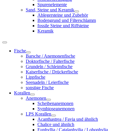
Spurenelemente
Sand, Steine und Keramik
Ablegersteine und Zubehör
Bodengrund und Filterschlamm
fossile Steine und Riffsteine
Keramik
Fische
Barsche / Anemonenfische
Doktorfische / Falterfische
Grundeln / Schleimfische
Kaiserfische / Drückerfische
Lippfische
Seenadeln / Leierfische
sonstige Fische
Korallen
Anemonen
Scheibenanemonen
Symbioseanemonen
LPS Korallen
Acanthastrea / Favia und ähnlich
Chalice und ähnlich
Euphyllia / Catalaphyilia / Lobophylia