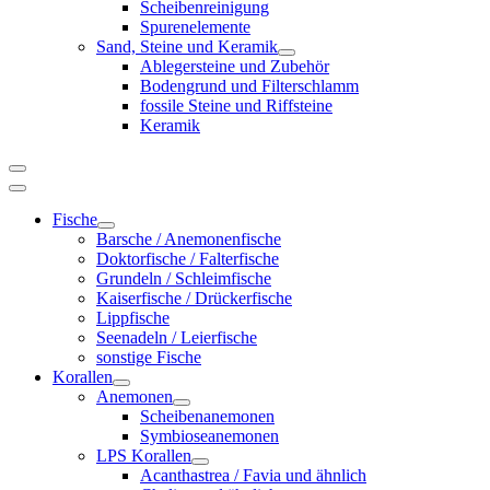
Scheibenreinigung
Spurenelemente
Sand, Steine und Keramik
Ablegersteine und Zubehör
Bodengrund und Filterschlamm
fossile Steine und Riffsteine
Keramik
Fische
Barsche / Anemonenfische
Doktorfische / Falterfische
Grundeln / Schleimfische
Kaiserfische / Drückerfische
Lippfische
Seenadeln / Leierfische
sonstige Fische
Korallen
Anemonen
Scheibenanemonen
Symbioseanemonen
LPS Korallen
Acanthastrea / Favia und ähnlich