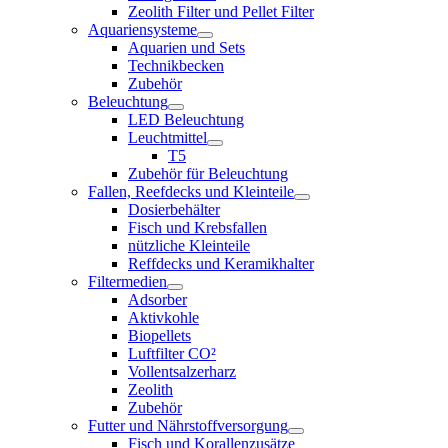
Zeolith Filter und Pellet Filter
Aquariensysteme
Aquarien und Sets
Technikbecken
Zubehör
Beleuchtung
LED Beleuchtung
Leuchtmittel
T5
Zubehör für Beleuchtung
Fallen, Reefdecks und Kleinteile
Dosierbehälter
Fisch und Krebsfallen
nützliche Kleinteile
Reffdecks und Keramikhalter
Filtermedien
Adsorber
Aktivkohle
Biopellets
Luftfilter CO²
Vollentsalzerharz
Zeolith
Zubehör
Futter und Nährstoffversorgung
Fisch und Korallenzusätze