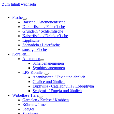
Zum Inhalt wechseln
Fische
Barsche / Anemonenfische
Doktorfische / Falterfische
Grundeln / Schleimfische
Kaiserfische / Drückerfische
Lippfische
Seenadeln / Leierfische
sonstige Fische
Korallen
Anemonen
Scheibenanemonen
Symbioseanemonen
LPS Korallen
Acanthastrea / Favia und ähnlich
Chalice und ähnlich
Euphyllia / Catalaphyilia / Lobophylia
Scolymia / Fungia und ähnlich
Wirbellose Tiere
Garnelen / Krebse / Krabben
Röhrenwürmer
Seeigel
Seesterne