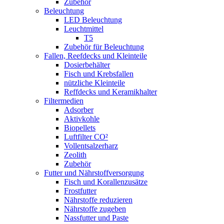
Zubehör
Beleuchtung
LED Beleuchtung
Leuchtmittel
T5
Zubehör für Beleuchtung
Fallen, Reefdecks und Kleinteile
Dosierbehälter
Fisch und Krebsfallen
nützliche Kleinteile
Reffdecks und Keramikhalter
Filtermedien
Adsorber
Aktivkohle
Biopellets
Luftfilter CO²
Vollentsalzerharz
Zeolith
Zubehör
Futter und Nährstoffversorgung
Fisch und Korallenzusätze
Frostfutter
Nährstoffe reduzieren
Nährstoffe zugeben
Nassfutter und Paste