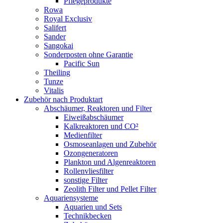
Pflegeprodukte
Rowa
Royal Exclusiv
Salifert
Sander
Sangokai
Sonderposten ohne Garantie
Pacific Sun
Theiling
Tunze
Vitalis
Zubehör nach Produktart
Abschäumer, Reaktoren und Filter
Eiweißabschäumer
Kalkreaktoren und CO²
Medienfilter
Osmoseanlagen und Zubehör
Ozongeneratoren
Plankton und Algenreaktoren
Rollenvliesfilter
sonstige Filter
Zeolith Filter und Pellet Filter
Aquariensysteme
Aquarien und Sets
Technikbecken