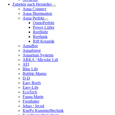
Zubehör nach Hersteller
Aqua Connect
Aqua Illumination
Aqua Perfekt
OsmoPerfekt
Power Lüfter
Reeflight
Reeftank
Riff Keramik
AquaBee
Aquaforest
Aquarium Systems
ARKA / Microbe Lift
ATI
Blue Life
Bubble Magus
D-D
Easy Reefs
Easy-Life
EcoTech
Fauna Marin
Frostfutter
Jebao / Jecod
KnePo Kunststofftechnik