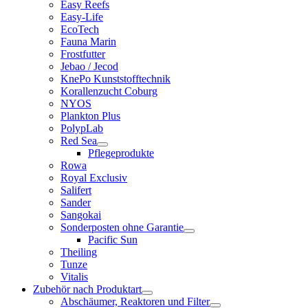
Easy Reefs
Easy-Life
EcoTech
Fauna Marin
Frostfutter
Jebao / Jecod
KnePo Kunststofftechnik
Korallenzucht Coburg
NYOS
Plankton Plus
PolypLab
Red Sea
Pflegeprodukte
Rowa
Royal Exclusiv
Salifert
Sander
Sangokai
Sonderposten ohne Garantie
Pacific Sun
Theiling
Tunze
Vitalis
Zubehör nach Produktart
Abschäumer, Reaktoren und Filter