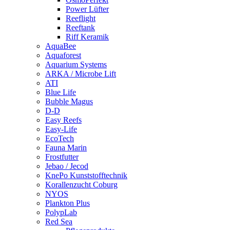
Power Lüfter
Reeflight
Reeftank
Riff Keramik
AquaBee
Aquaforest
Aquarium Systems
ARKA / Microbe Lift
ATI
Blue Life
Bubble Magus
D-D
Easy Reefs
Easy-Life
EcoTech
Fauna Marin
Frostfutter
Jebao / Jecod
KnePo Kunststofftechnik
Korallenzucht Coburg
NYOS
Plankton Plus
PolypLab
Red Sea