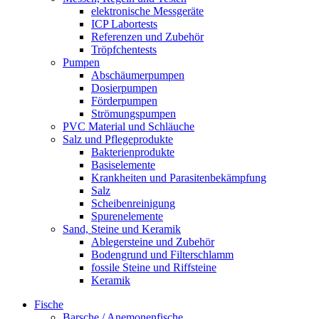
elektronische Messgeräte
ICP Labortests
Referenzen und Zubehör
Tröpfchentests
Pumpen
Abschäumerpumpen
Dosierpumpen
Förderpumpen
Strömungspumpen
PVC Material und Schläuche
Salz und Pflegeprodukte
Bakterienprodukte
Basiselemente
Krankheiten und Parasitenbekämpfung
Salz
Scheibenreinigung
Spurenelemente
Sand, Steine und Keramik
Ablegersteine und Zubehör
Bodengrund und Filterschlamm
fossile Steine und Riffsteine
Keramik
Fische
Barsche / Anemonenfische