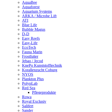
AquaBee
Aquaforest
Aquarium Systems
ARKA / Microbe Lift
ATI
Blue Life
Bubble Magus
D-D
Easy Reefs
Easy-Life
EcoTech
Fauna Marin
Frostfutter
Jebao / Jecod
KnePo Kunststofftechnik
Korallenzucht Coburg
NYOS
Plankton Plus
PolypLab
Red Sea
Pflegeprodukte
Rowa
Royal Exclusiv
Salifert
Sander