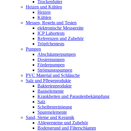
Trockenfutter
Heizen und Kühlen
Heizen
Kühlen
Messen, Regeln und Testen
elektronische Messgeräte
ICP Labortests
Referenzen und Zubehör
Tröpfchentests
Pumpen
Abschäumerpumpen
Dosierpumpen
Förderpumpen
Strömungspumpen
PVC Material und Schläuche
Salz und Pflegeprodukte
Bakterienprodukte
Basiselemente
Krankheiten und Parasitenbekämpfung
Salz
Scheibenreinigung
Spurenelemente
Sand, Steine und Keramik
Ablegersteine und Zubehör
Bodengrund und Filterschlamm