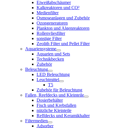
Eiweißabschäumer
Kalkreaktoren und CO²
Medienfilter
Osmoseanlagen und Zubehör
Ozongeneratoren
Plankton und Algenreaktoren
Rollenvliesfilter
sonstige Filter
Zeolith Filter und Pellet Filter
Aquariensysteme
Aquarien und Sets
Technikbecken
Zubehör
Beleuchtung
LED Beleuchtung
Leuchtmittel
T5
Zubehör für Beleuchtung
Fallen, Reefdecks und Kleinteile
Dosierbehälter
Fisch und Krebsfallen
nützliche Kleinteile
Reffdecks und Keramikhalter
Filtermedien
Adsorber