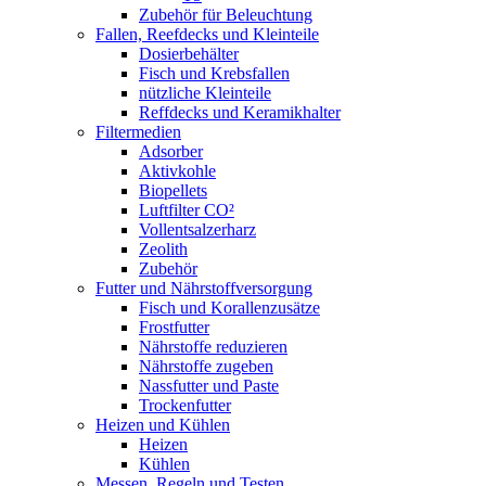
Zubehör für Beleuchtung
Fallen, Reefdecks und Kleinteile
Dosierbehälter
Fisch und Krebsfallen
nützliche Kleinteile
Reffdecks und Keramikhalter
Filtermedien
Adsorber
Aktivkohle
Biopellets
Luftfilter CO²
Vollentsalzerharz
Zeolith
Zubehör
Futter und Nährstoffversorgung
Fisch und Korallenzusätze
Frostfutter
Nährstoffe reduzieren
Nährstoffe zugeben
Nassfutter und Paste
Trockenfutter
Heizen und Kühlen
Heizen
Kühlen
Messen, Regeln und Testen