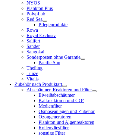
NYOS
Plankton Plus
PolypLab
Red Sea
Pflegeprodukte
Rowa
Royal Exclusiv
Salifert
Sander
Sangokai
Sonderposten ohne Garantie
Pacific Sun
Theiling
Tunze
Vitalis
Zubehör nach Produktart
Abschäumer, Reaktoren und Filter
Eiweißabschäumer
Kalkreaktoren und CO²
Medienfilter
Osmoseanlagen und Zubehör
Ozongeneratoren
Plankton und Algenreaktoren
Rollenvliesfilter
sonstige Filter