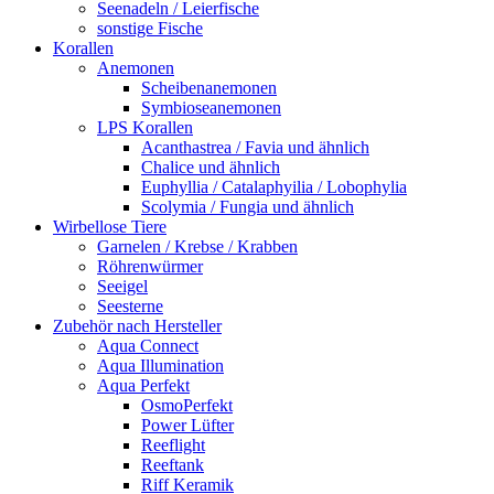
Seenadeln / Leierfische
sonstige Fische
Korallen
Anemonen
Scheibenanemonen
Symbioseanemonen
LPS Korallen
Acanthastrea / Favia und ähnlich
Chalice und ähnlich
Euphyllia / Catalaphyilia / Lobophylia
Scolymia / Fungia und ähnlich
Wirbellose Tiere
Garnelen / Krebse / Krabben
Röhrenwürmer
Seeigel
Seesterne
Zubehör nach Hersteller
Aqua Connect
Aqua Illumination
Aqua Perfekt
OsmoPerfekt
Power Lüfter
Reeflight
Reeftank
Riff Keramik