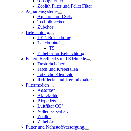
sonstige Filter
Zeolith Filter und Pellet Filter
Aquariensysteme
Aquarien und Sets
Technikbecken
Zubehör
Beleuchtung
LED Beleuchtung
Leuchtmittel
T5
Zubehör für Beleuchtung
Fallen, Reefdecks und Kleinteile
Dosierbehälter
Fisch und Krebsfallen
nützliche Kleinteile
Reffdecks und Keramikhalter
Filtermedien
Adsorber
Aktivkohle
Biopellets
Luftfilter CO²
Vollentsalzerharz
Zeolith
Zubehör
Futter und Nährstoffversorgung