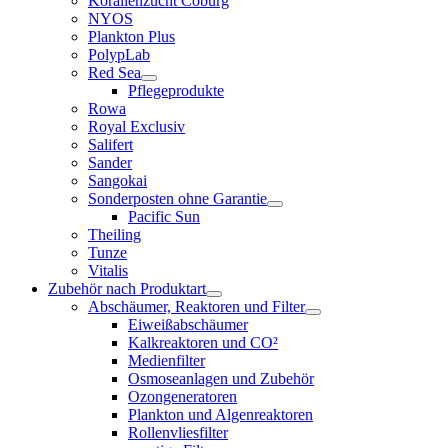
Korallenzucht Coburg
NYOS
Plankton Plus
PolypLab
Red Sea
Pflegeprodukte
Rowa
Royal Exclusiv
Salifert
Sander
Sangokai
Sonderposten ohne Garantie
Pacific Sun
Theiling
Tunze
Vitalis
Zubehör nach Produktart
Abschäumer, Reaktoren und Filter
Eiweißabschäumer
Kalkreaktoren und CO²
Medienfilter
Osmoseanlagen und Zubehör
Ozongeneratoren
Plankton und Algenreaktoren
Rollenvliesfilter