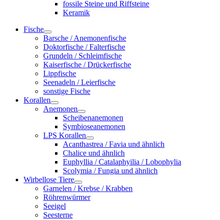
fossile Steine und Riffsteine
Keramik
Fische
Barsche / Anemonenfische
Doktorfische / Falterfische
Grundeln / Schleimfische
Kaiserfische / Drückerfische
Lippfische
Seenadeln / Leierfische
sonstige Fische
Korallen
Anemonen
Scheibenanemonen
Symbioseanemonen
LPS Korallen
Acanthastrea / Favia und ähnlich
Chalice und ähnlich
Euphyllia / Catalaphyilia / Lobophylia
Scolymia / Fungia und ähnlich
Wirbellose Tiere
Garnelen / Krebse / Krabben
Röhrenwürmer
Seeigel
Seesterne