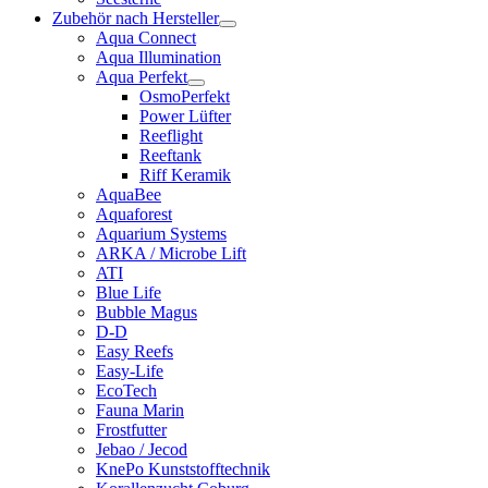
Zubehör nach Hersteller
Aqua Connect
Aqua Illumination
Aqua Perfekt
OsmoPerfekt
Power Lüfter
Reeflight
Reeftank
Riff Keramik
AquaBee
Aquaforest
Aquarium Systems
ARKA / Microbe Lift
ATI
Blue Life
Bubble Magus
D-D
Easy Reefs
Easy-Life
EcoTech
Fauna Marin
Frostfutter
Jebao / Jecod
KnePo Kunststofftechnik