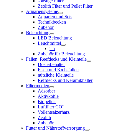
sonstige Filter
Zeolith Filter und Pellet Filter
Aquariensysteme
Aquarien und Sets
Technikbecken
Zubehör
Beleuchtung
LED Beleuchtung
Leuchtmittel
T5
Zubehör für Beleuchtung
Fallen, Reefdecks und Kleinteile
Dosierbehälter
Fisch und Krebsfallen
nützliche Kleinteile
Reffdecks und Keramikhalter
Filtermedien
Adsorber
Aktivkohle
Biopellets
Luftfilter CO²
Vollentsalzerharz
Zeolith
Zubehör
Futter und Nährstoffversorgung