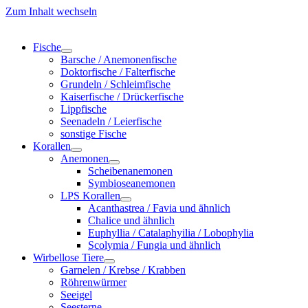
Zum Inhalt wechseln
Fische
Barsche / Anemonenfische
Doktorfische / Falterfische
Grundeln / Schleimfische
Kaiserfische / Drückerfische
Lippfische
Seenadeln / Leierfische
sonstige Fische
Korallen
Anemonen
Scheibenanemonen
Symbioseanemonen
LPS Korallen
Acanthastrea / Favia und ähnlich
Chalice und ähnlich
Euphyllia / Catalaphyilia / Lobophylia
Scolymia / Fungia und ähnlich
Wirbellose Tiere
Garnelen / Krebse / Krabben
Röhrenwürmer
Seeigel
Seesterne