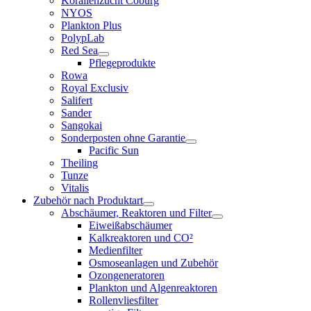
Korallenzucht Coburg
NYOS
Plankton Plus
PolypLab
Red Sea
Pflegeprodukte
Rowa
Royal Exclusiv
Salifert
Sander
Sangokai
Sonderposten ohne Garantie
Pacific Sun
Theiling
Tunze
Vitalis
Zubehör nach Produktart
Abschäumer, Reaktoren und Filter
Eiweißabschäumer
Kalkreaktoren und CO²
Medienfilter
Osmoseanlagen und Zubehör
Ozongeneratoren
Plankton und Algenreaktoren
Rollenvliesfilter