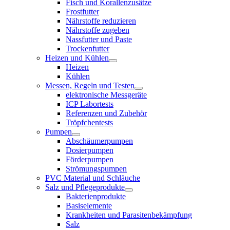
Fisch und Korallenzusätze
Frostfutter
Nährstoffe reduzieren
Nährstoffe zugeben
Nassfutter und Paste
Trockenfutter
Heizen und Kühlen
Heizen
Kühlen
Messen, Regeln und Testen
elektronische Messgeräte
ICP Labortests
Referenzen und Zubehör
Tröpfchentests
Pumpen
Abschäumerpumpen
Dosierpumpen
Förderpumpen
Strömungspumpen
PVC Material und Schläuche
Salz und Pflegeprodukte
Bakterienprodukte
Basiselemente
Krankheiten und Parasitenbekämpfung
Salz