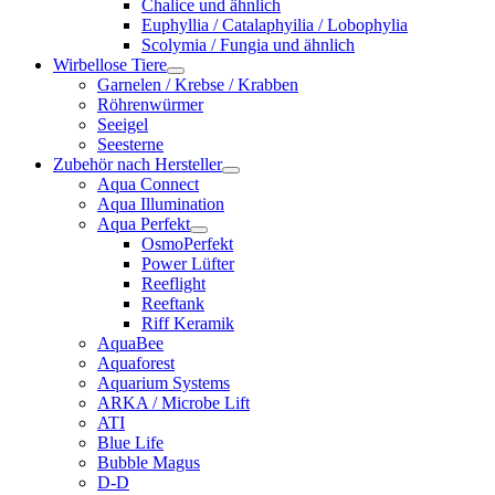
Chalice und ähnlich
Euphyllia / Catalaphyilia / Lobophylia
Scolymia / Fungia und ähnlich
Wirbellose Tiere
Garnelen / Krebse / Krabben
Röhrenwürmer
Seeigel
Seesterne
Zubehör nach Hersteller
Aqua Connect
Aqua Illumination
Aqua Perfekt
OsmoPerfekt
Power Lüfter
Reeflight
Reeftank
Riff Keramik
AquaBee
Aquaforest
Aquarium Systems
ARKA / Microbe Lift
ATI
Blue Life
Bubble Magus
D-D