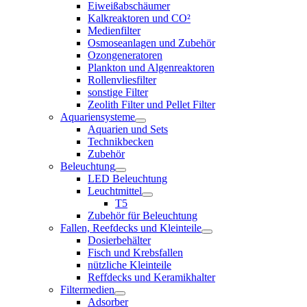
Eiweißabschäumer
Kalkreaktoren und CO²
Medienfilter
Osmoseanlagen und Zubehör
Ozongeneratoren
Plankton und Algenreaktoren
Rollenvliesfilter
sonstige Filter
Zeolith Filter und Pellet Filter
Aquariensysteme
Aquarien und Sets
Technikbecken
Zubehör
Beleuchtung
LED Beleuchtung
Leuchtmittel
T5
Zubehör für Beleuchtung
Fallen, Reefdecks und Kleinteile
Dosierbehälter
Fisch und Krebsfallen
nützliche Kleinteile
Reffdecks und Keramikhalter
Filtermedien
Adsorber