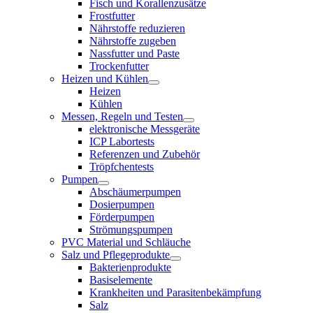
Fisch und Korallenzusätze
Frostfutter
Nährstoffe reduzieren
Nährstoffe zugeben
Nassfutter und Paste
Trockenfutter
Heizen und Kühlen
Heizen
Kühlen
Messen, Regeln und Testen
elektronische Messgeräte
ICP Labortests
Referenzen und Zubehör
Tröpfchentests
Pumpen
Abschäumerpumpen
Dosierpumpen
Förderpumpen
Strömungspumpen
PVC Material und Schläuche
Salz und Pflegeprodukte
Bakterienprodukte
Basiselemente
Krankheiten und Parasitenbekämpfung
Salz