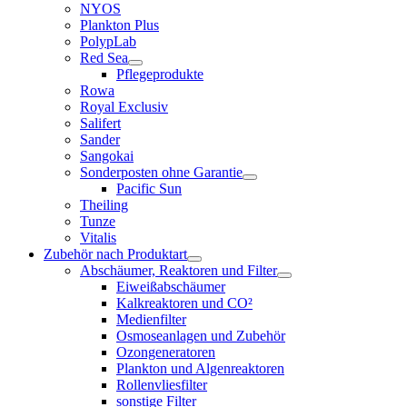
NYOS
Plankton Plus
PolypLab
Red Sea
Pflegeprodukte
Rowa
Royal Exclusiv
Salifert
Sander
Sangokai
Sonderposten ohne Garantie
Pacific Sun
Theiling
Tunze
Vitalis
Zubehör nach Produktart
Abschäumer, Reaktoren und Filter
Eiweißabschäumer
Kalkreaktoren und CO²
Medienfilter
Osmoseanlagen und Zubehör
Ozongeneratoren
Plankton und Algenreaktoren
Rollenvliesfilter
sonstige Filter