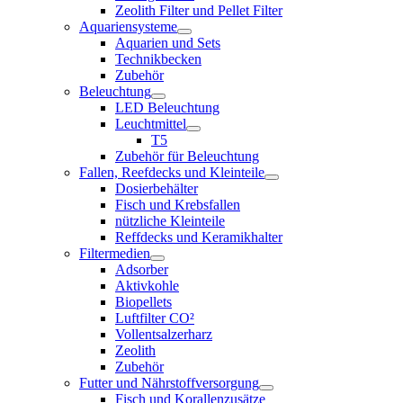
Zeolith Filter und Pellet Filter
Aquariensysteme
Aquarien und Sets
Technikbecken
Zubehör
Beleuchtung
LED Beleuchtung
Leuchtmittel
T5
Zubehör für Beleuchtung
Fallen, Reefdecks und Kleinteile
Dosierbehälter
Fisch und Krebsfallen
nützliche Kleinteile
Reffdecks und Keramikhalter
Filtermedien
Adsorber
Aktivkohle
Biopellets
Luftfilter CO²
Vollentsalzerharz
Zeolith
Zubehör
Futter und Nährstoffversorgung
Fisch und Korallenzusätze