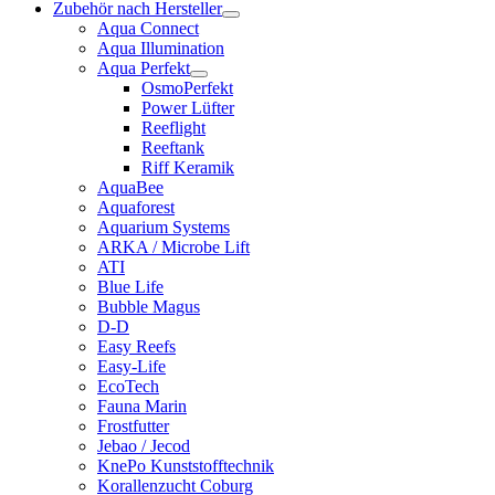
Zubehör nach Hersteller
Aqua Connect
Aqua Illumination
Aqua Perfekt
OsmoPerfekt
Power Lüfter
Reeflight
Reeftank
Riff Keramik
AquaBee
Aquaforest
Aquarium Systems
ARKA / Microbe Lift
ATI
Blue Life
Bubble Magus
D-D
Easy Reefs
Easy-Life
EcoTech
Fauna Marin
Frostfutter
Jebao / Jecod
KnePo Kunststofftechnik
Korallenzucht Coburg