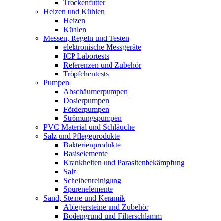
Trockenfutter
Heizen und Kühlen
Heizen
Kühlen
Messen, Regeln und Testen
elektronische Messgeräte
ICP Labortests
Referenzen und Zubehör
Tröpfchentests
Pumpen
Abschäumerpumpen
Dosierpumpen
Förderpumpen
Strömungspumpen
PVC Material und Schläuche
Salz und Pflegeprodukte
Bakterienprodukte
Basiselemente
Krankheiten und Parasitenbekämpfung
Salz
Scheibenreinigung
Spurenelemente
Sand, Steine und Keramik
Ablegersteine und Zubehör
Bodengrund und Filterschlamm