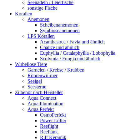
Seenadeln / Leierfische
sonstige Fische
Korallen
Anemonen
Scheibenanemonen
Symbioseanemonen
LPS Korallen
Acanthastrea / Favia und ähnlich
Chalice und ähnlich
Euphyllia / Catalaphyilia / Lobophylia
Scolymia / Fungia und ähnlich
Wirbellose Tiere
Garnelen / Krebse / Krabben
Röhrenwürmer
Seeigel
Seesterne
Zubehör nach Hersteller
Aqua Connect
Aqua Illumination
Aqua Perfekt
OsmoPerfekt
Power Lüfter
Reeflight
Reeftank
Riff Keramik