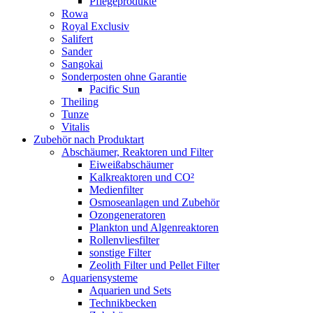
Pflegeprodukte
Rowa
Royal Exclusiv
Salifert
Sander
Sangokai
Sonderposten ohne Garantie
Pacific Sun
Theiling
Tunze
Vitalis
Zubehör nach Produktart
Abschäumer, Reaktoren und Filter
Eiweißabschäumer
Kalkreaktoren und CO²
Medienfilter
Osmoseanlagen und Zubehör
Ozongeneratoren
Plankton und Algenreaktoren
Rollenvliesfilter
sonstige Filter
Zeolith Filter und Pellet Filter
Aquariensysteme
Aquarien und Sets
Technikbecken