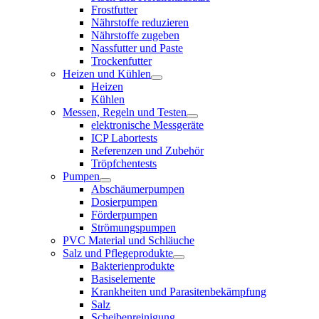
Frostfutter
Nährstoffe reduzieren
Nährstoffe zugeben
Nassfutter und Paste
Trockenfutter
Heizen und Kühlen
Heizen
Kühlen
Messen, Regeln und Testen
elektronische Messgeräte
ICP Labortests
Referenzen und Zubehör
Tröpfchentests
Pumpen
Abschäumerpumpen
Dosierpumpen
Förderpumpen
Strömungspumpen
PVC Material und Schläuche
Salz und Pflegeprodukte
Bakterienprodukte
Basiselemente
Krankheiten und Parasitenbekämpfung
Salz
Scheibenreinigung