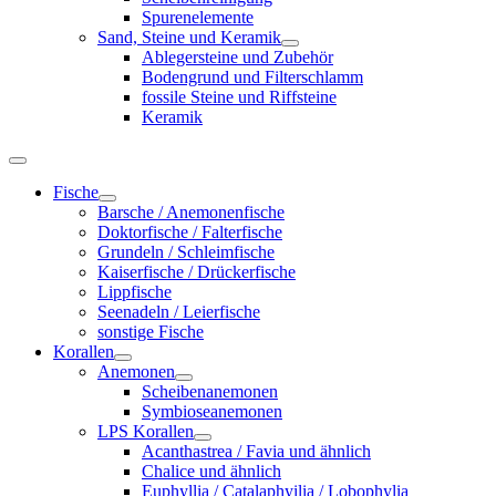
Spurenelemente
Sand, Steine und Keramik
Ablegersteine und Zubehör
Bodengrund und Filterschlamm
fossile Steine und Riffsteine
Keramik
Fische
Barsche / Anemonenfische
Doktorfische / Falterfische
Grundeln / Schleimfische
Kaiserfische / Drückerfische
Lippfische
Seenadeln / Leierfische
sonstige Fische
Korallen
Anemonen
Scheibenanemonen
Symbioseanemonen
LPS Korallen
Acanthastrea / Favia und ähnlich
Chalice und ähnlich
Euphyllia / Catalaphyilia / Lobophylia