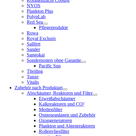
Korallenzucht Coburg
NYOS
Plankton Plus
PolypLab
Red Sea
Pflegeprodukte
Rowa
Royal Exclusiv
Salifert
Sander
Sangokai
Sonderposten ohne Garantie
Pacific Sun
Theiling
Tunze
Vitalis
Zubehör nach Produktart
Abschäumer, Reaktoren und Filter
Eiweißabschäumer
Kalkreaktoren und CO²
Medienfilter
Osmoseanlagen und Zubehör
Ozongeneratoren
Plankton und Algenreaktoren
Rollenvliesfilter