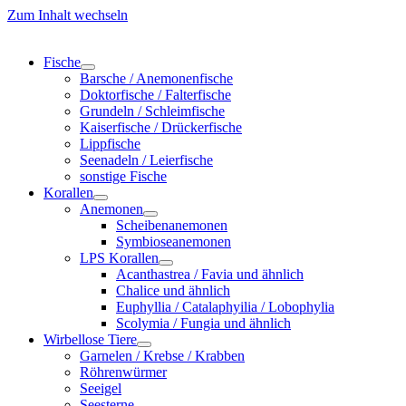
Zum Inhalt wechseln
Fische
Barsche / Anemonenfische
Doktorfische / Falterfische
Grundeln / Schleimfische
Kaiserfische / Drückerfische
Lippfische
Seenadeln / Leierfische
sonstige Fische
Korallen
Anemonen
Scheibenanemonen
Symbioseanemonen
LPS Korallen
Acanthastrea / Favia und ähnlich
Chalice und ähnlich
Euphyllia / Catalaphyilia / Lobophylia
Scolymia / Fungia und ähnlich
Wirbellose Tiere
Garnelen / Krebse / Krabben
Röhrenwürmer
Seeigel
Seesterne