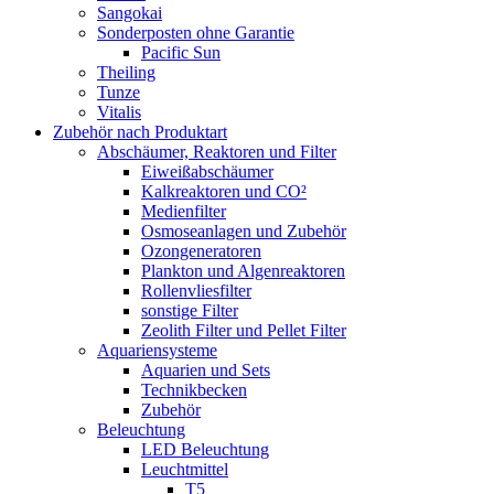
Sangokai
Sonderposten ohne Garantie
Pacific Sun
Theiling
Tunze
Vitalis
Zubehör nach Produktart
Abschäumer, Reaktoren und Filter
Eiweißabschäumer
Kalkreaktoren und CO²
Medienfilter
Osmoseanlagen und Zubehör
Ozongeneratoren
Plankton und Algenreaktoren
Rollenvliesfilter
sonstige Filter
Zeolith Filter und Pellet Filter
Aquariensysteme
Aquarien und Sets
Technikbecken
Zubehör
Beleuchtung
LED Beleuchtung
Leuchtmittel
T5