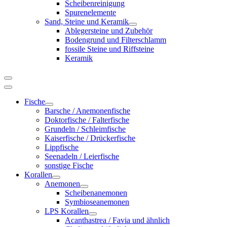
Scheibenreinigung
Spurenelemente
Sand, Steine und Keramik
Ablegersteine und Zubehör
Bodengrund und Filterschlamm
fossile Steine und Riffsteine
Keramik
Fische
Barsche / Anemonenfische
Doktorfische / Falterfische
Grundeln / Schleimfische
Kaiserfische / Drückerfische
Lippfische
Seenadeln / Leierfische
sonstige Fische
Korallen
Anemonen
Scheibenanemonen
Symbioseanemonen
LPS Korallen
Acanthastrea / Favia und ähnlich