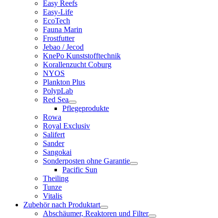
Easy Reefs
Easy-Life
EcoTech
Fauna Marin
Frostfutter
Jebao / Jecod
KnePo Kunststofftechnik
Korallenzucht Coburg
NYOS
Plankton Plus
PolypLab
Red Sea
Pflegeprodukte
Rowa
Royal Exclusiv
Salifert
Sander
Sangokai
Sonderposten ohne Garantie
Pacific Sun
Theiling
Tunze
Vitalis
Zubehör nach Produktart
Abschäumer, Reaktoren und Filter