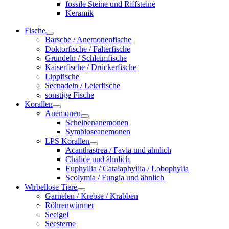
fossile Steine und Riffsteine
Keramik
Fische
Barsche / Anemonenfische
Doktorfische / Falterfische
Grundeln / Schleimfische
Kaiserfische / Drückerfische
Lippfische
Seenadeln / Leierfische
sonstige Fische
Korallen
Anemonen
Scheibenanemonen
Symbioseanemonen
LPS Korallen
Acanthastrea / Favia und ähnlich
Chalice und ähnlich
Euphyllia / Catalaphyilia / Lobophylia
Scolymia / Fungia und ähnlich
Wirbellose Tiere
Garnelen / Krebse / Krabben
Röhrenwürmer
Seeigel
Seesterne