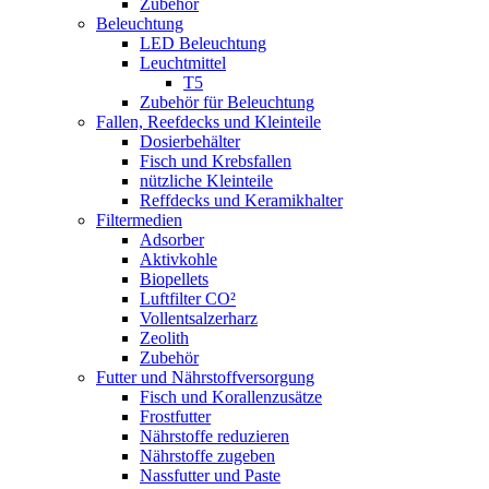
Zubehör
Beleuchtung
LED Beleuchtung
Leuchtmittel
T5
Zubehör für Beleuchtung
Fallen, Reefdecks und Kleinteile
Dosierbehälter
Fisch und Krebsfallen
nützliche Kleinteile
Reffdecks und Keramikhalter
Filtermedien
Adsorber
Aktivkohle
Biopellets
Luftfilter CO²
Vollentsalzerharz
Zeolith
Zubehör
Futter und Nährstoffversorgung
Fisch und Korallenzusätze
Frostfutter
Nährstoffe reduzieren
Nährstoffe zugeben
Nassfutter und Paste