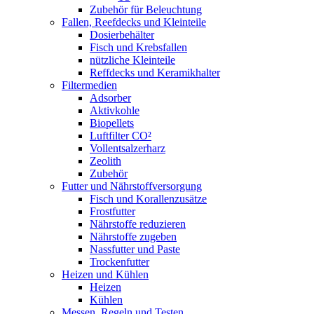
Zubehör für Beleuchtung
Fallen, Reefdecks und Kleinteile
Dosierbehälter
Fisch und Krebsfallen
nützliche Kleinteile
Reffdecks und Keramikhalter
Filtermedien
Adsorber
Aktivkohle
Biopellets
Luftfilter CO²
Vollentsalzerharz
Zeolith
Zubehör
Futter und Nährstoffversorgung
Fisch und Korallenzusätze
Frostfutter
Nährstoffe reduzieren
Nährstoffe zugeben
Nassfutter und Paste
Trockenfutter
Heizen und Kühlen
Heizen
Kühlen
Messen, Regeln und Testen