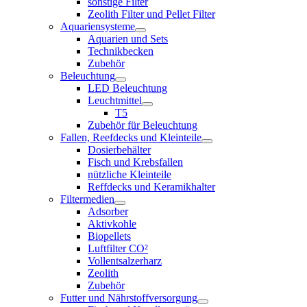
sonstige Filter
Zeolith Filter und Pellet Filter
Aquariensysteme
Aquarien und Sets
Technikbecken
Zubehör
Beleuchtung
LED Beleuchtung
Leuchtmittel
T5
Zubehör für Beleuchtung
Fallen, Reefdecks und Kleinteile
Dosierbehälter
Fisch und Krebsfallen
nützliche Kleinteile
Reffdecks und Keramikhalter
Filtermedien
Adsorber
Aktivkohle
Biopellets
Luftfilter CO²
Vollentsalzerharz
Zeolith
Zubehör
Futter und Nährstoffversorgung