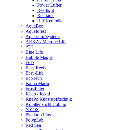
Power Lüfter
Reeflight
Reeftank
Riff Keramik
AquaBee
Aquaforest
Aquarium Systems
ARKA / Microbe Lift
ATI
Blue Life
Bubble Magus
D-D
Easy Reefs
Easy-Life
EcoTech
Fauna Marin
Frostfutter
Jebao / Jecod
KnePo Kunststofftechnik
Korallenzucht Coburg
NYOS
Plankton Plus
PolypLab
Red Sea