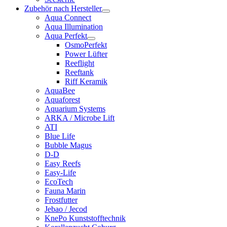
Zubehör nach Hersteller
Aqua Connect
Aqua Illumination
Aqua Perfekt
OsmoPerfekt
Power Lüfter
Reeflight
Reeftank
Riff Keramik
AquaBee
Aquaforest
Aquarium Systems
ARKA / Microbe Lift
ATI
Blue Life
Bubble Magus
D-D
Easy Reefs
Easy-Life
EcoTech
Fauna Marin
Frostfutter
Jebao / Jecod
KnePo Kunststofftechnik