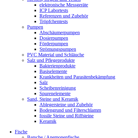
elektronische Messgeräte
ICP Labortests
Referenzen und Zubehör
Tröpfchentests
Pumpen
Abschäumerpumpen
Dosierpumpen
Förderpumpen
Strömungspumpen
PVC Material und Schläuche
Salz und Pflegeprodukte
Bakterienprodukte
Basiselemente
Krankheiten und Parasitenbekämpfung
Salz
Scheibenreinigung
Spurenelemente
Sand, Steine und Keramik
Ablegersteine und Zubehör
Bodengrund und Filterschlamm
fossile Steine und Riffsteine
Keramik
Fische
Barsche / Anemonenfische