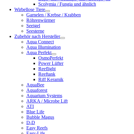
Scolymia / Fungia und ähnlich
Wirbellose Tiere
Garnelen / Krebse / Krabben
Röhrenwürmer
Seeigel
Seesterne
Zubehör nach Hersteller
Aqua Connect
Aqua Illumination
Aqua Perfekt
OsmoPerfekt
Power Lüfter
Reeflight
Reeftank
Riff Keramik
AquaBee
Aquaforest
Aquarium Systems
ARKA / Microbe Lift
ATI
Blue Life
Bubble Magus
D-D
Easy Reefs
Easy-Life