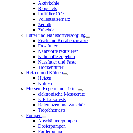
Aktivkohle
Biopellets
Luftfilter CO²
Vollentsalzerharz
Zeolith
Zubehör
Futter und Nährstoffversorgung
Fisch und Korallenzusätze
Frostfutter
Nährstoffe reduzieren
Nährstoffe zugeben
Nassfutter und Paste
Trockenfutter
Heizen und Kühlen
Heizen
Kühlen
Messen, Regeln und Testen
elektronische Messgeräte
ICP Labortests
Referenzen und Zubehör
Tröpfchentests
Pumpen
Abschäumerpumpen
Dosierpumpen
Förderpumpen