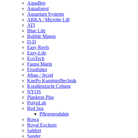
AquaBee
Aquaforest
Aquarium Systems
ARKA / Microbe Lift
ATI
Blue Life
Bubble Magus
D-D
Easy Reefs
Easy-Life
EcoTech
Fauna Marin
Frostfutter
Jebao / Jecod
KnePo Kunststofftechnik
Korallenzucht Coburg
NYOS
Plankton Plus
PolypLab
Red Sea
Pflegeprodukte
Rowa
Royal Exclusiv
Salifert
Sander