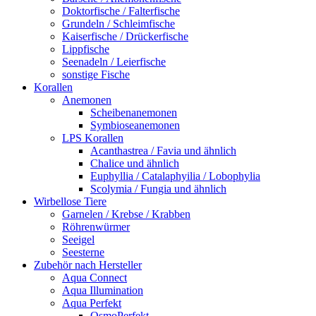
Doktorfische / Falterfische
Grundeln / Schleimfische
Kaiserfische / Drückerfische
Lippfische
Seenadeln / Leierfische
sonstige Fische
Korallen
Anemonen
Scheibenanemonen
Symbioseanemonen
LPS Korallen
Acanthastrea / Favia und ähnlich
Chalice und ähnlich
Euphyllia / Catalaphyilia / Lobophylia
Scolymia / Fungia und ähnlich
Wirbellose Tiere
Garnelen / Krebse / Krabben
Röhrenwürmer
Seeigel
Seesterne
Zubehör nach Hersteller
Aqua Connect
Aqua Illumination
Aqua Perfekt
OsmoPerfekt