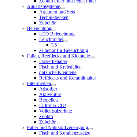
Zeolith Filter und Pellet Filter
Aquariensysteme
Aquarien und Sets
Technikbecken
Zubehör
Beleuchtung
LED Beleuchtung
Leuchtmittel
T5
Zubehör für Beleuchtung
Fallen, Reefdecks und Kleinteile
Dosierbehälter
Fisch und Krebsfallen
nützliche Kleinteile
Reffdecks und Keramikhalter
Filtermedien
Adsorber
Aktivkohle
Biopellets
Luftfilter CO²
Vollentsalzerharz
Zeolith
Zubehör
Futter und Nährstoffversorgung
Fisch und Korallenzusätze