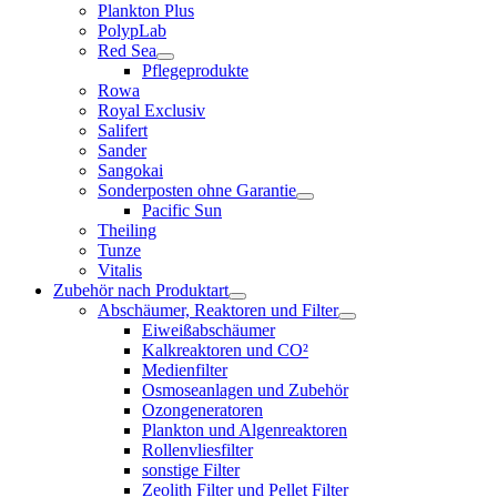
Plankton Plus
PolypLab
Red Sea
Pflegeprodukte
Rowa
Royal Exclusiv
Salifert
Sander
Sangokai
Sonderposten ohne Garantie
Pacific Sun
Theiling
Tunze
Vitalis
Zubehör nach Produktart
Abschäumer, Reaktoren und Filter
Eiweißabschäumer
Kalkreaktoren und CO²
Medienfilter
Osmoseanlagen und Zubehör
Ozongeneratoren
Plankton und Algenreaktoren
Rollenvliesfilter
sonstige Filter
Zeolith Filter und Pellet Filter