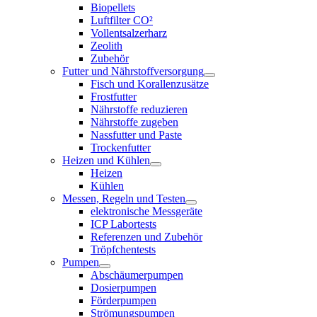
Biopellets
Luftfilter CO²
Vollentsalzerharz
Zeolith
Zubehör
Futter und Nährstoffversorgung
Fisch und Korallenzusätze
Frostfutter
Nährstoffe reduzieren
Nährstoffe zugeben
Nassfutter und Paste
Trockenfutter
Heizen und Kühlen
Heizen
Kühlen
Messen, Regeln und Testen
elektronische Messgeräte
ICP Labortests
Referenzen und Zubehör
Tröpfchentests
Pumpen
Abschäumerpumpen
Dosierpumpen
Förderpumpen
Strömungspumpen