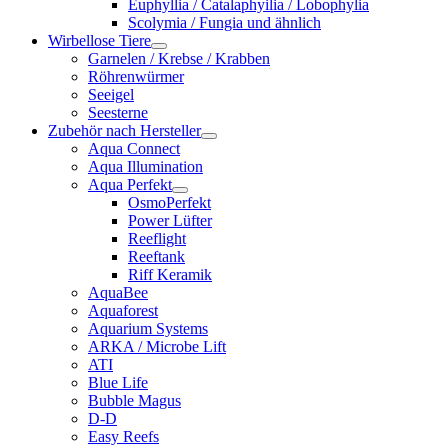
Euphyllia / Catalaphyilia / Lobophylia
Scolymia / Fungia und ähnlich
Wirbellose Tiere
Garnelen / Krebse / Krabben
Röhrenwürmer
Seeigel
Seesterne
Zubehör nach Hersteller
Aqua Connect
Aqua Illumination
Aqua Perfekt
OsmoPerfekt
Power Lüfter
Reeflight
Reeftank
Riff Keramik
AquaBee
Aquaforest
Aquarium Systems
ARKA / Microbe Lift
ATI
Blue Life
Bubble Magus
D-D
Easy Reefs