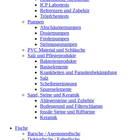
ICP Labortests
Referenzen und Zubehör
Tröpfchentests
Pumpen
Abschäumerpumpen
Dosierpumpen
Förderpumpen
Strömungspumpen
PVC Material und Schläuche
Salz und Pflegeprodukte
Bakterienprodukte
Basiselemente
Krankheiten und Parasitenbekämpfung
Salz
Scheibenreinigung
Spurenelemente
Sand, Steine und Keramik
Ablegersteine und Zubehör
Bodengrund und Filterschlamm
fossile Steine und Riffsteine
Keramik
Fische
Barsche / Anemonenfische
Doktorfische / Falterfische