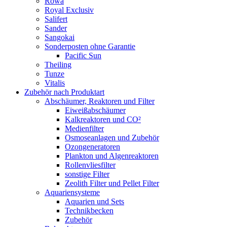
Rowa
Royal Exclusiv
Salifert
Sander
Sangokai
Sonderposten ohne Garantie
Pacific Sun
Theiling
Tunze
Vitalis
Zubehör nach Produktart
Abschäumer, Reaktoren und Filter
Eiweißabschäumer
Kalkreaktoren und CO²
Medienfilter
Osmoseanlagen und Zubehör
Ozongeneratoren
Plankton und Algenreaktoren
Rollenvliesfilter
sonstige Filter
Zeolith Filter und Pellet Filter
Aquariensysteme
Aquarien und Sets
Technikbecken
Zubehör