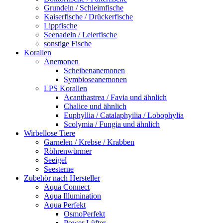
Grundeln / Schleimfische
Kaiserfische / Drückerfische
Lippfische
Seenadeln / Leierfische
sonstige Fische
Korallen
Anemonen
Scheibenanemonen
Symbioseanemonen
LPS Korallen
Acanthastrea / Favia und ähnlich
Chalice und ähnlich
Euphyllia / Catalaphyilia / Lobophylia
Scolymia / Fungia und ähnlich
Wirbellose Tiere
Garnelen / Krebse / Krabben
Röhrenwürmer
Seeigel
Seesterne
Zubehör nach Hersteller
Aqua Connect
Aqua Illumination
Aqua Perfekt
OsmoPerfekt
Power Lüfter