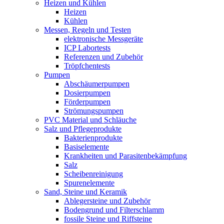
Heizen und Kühlen
Heizen
Kühlen
Messen, Regeln und Testen
elektronische Messgeräte
ICP Labortests
Referenzen und Zubehör
Tröpfchentests
Pumpen
Abschäumerpumpen
Dosierpumpen
Förderpumpen
Strömungspumpen
PVC Material und Schläuche
Salz und Pflegeprodukte
Bakterienprodukte
Basiselemente
Krankheiten und Parasitenbekämpfung
Salz
Scheibenreinigung
Spurenelemente
Sand, Steine und Keramik
Ablegersteine und Zubehör
Bodengrund und Filterschlamm
fossile Steine und Riffsteine