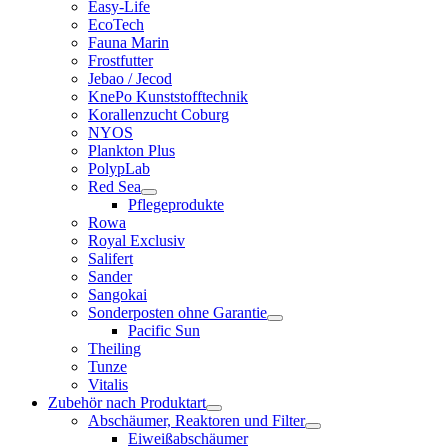
Easy-Life
EcoTech
Fauna Marin
Frostfutter
Jebao / Jecod
KnePo Kunststofftechnik
Korallenzucht Coburg
NYOS
Plankton Plus
PolypLab
Red Sea
Pflegeprodukte
Rowa
Royal Exclusiv
Salifert
Sander
Sangokai
Sonderposten ohne Garantie
Pacific Sun
Theiling
Tunze
Vitalis
Zubehör nach Produktart
Abschäumer, Reaktoren und Filter
Eiweißabschäumer