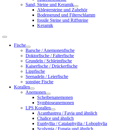
Sand, Steine und Keramik
Ablegersteine und Zubehör
Bodengrund und Filterschlamm
fossile Steine und Riffsteine
Keramik
Fische
Barsche / Anemonenfische
Doktorfische / Falterfische
Grundeln / Schleimfische
Kaiserfische / Drückerfische
Lippfische
Seenadeln / Leierfische
sonstige Fische
Korallen
Anemonen
Scheibenanemonen
Symbioseanemonen
LPS Korallen
Acanthastrea / Favia und ähnlich
Chalice und ähnlich
Euphyllia / Catalaphyilia / Lobophylia
Scolymia / Fungia und ähnlich