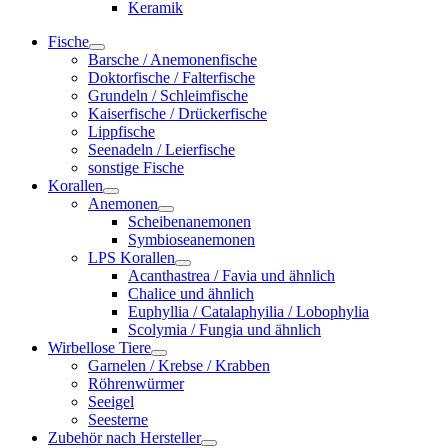
Keramik
Fische
Barsche / Anemonenfische
Doktorfische / Falterfische
Grundeln / Schleimfische
Kaiserfische / Drückerfische
Lippfische
Seenadeln / Leierfische
sonstige Fische
Korallen
Anemonen
Scheibenanemonen
Symbioseanemonen
LPS Korallen
Acanthastrea / Favia und ähnlich
Chalice und ähnlich
Euphyllia / Catalaphyilia / Lobophylia
Scolymia / Fungia und ähnlich
Wirbellose Tiere
Garnelen / Krebse / Krabben
Röhrenwürmer
Seeigel
Seesterne
Zubehör nach Hersteller