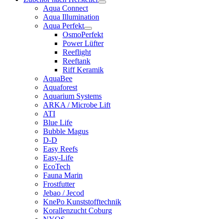
Aqua Connect
Aqua Illumination
Aqua Perfekt
OsmoPerfekt
Power Lüfter
Reeflight
Reeftank
Riff Keramik
AquaBee
Aquaforest
Aquarium Systems
ARKA / Microbe Lift
ATI
Blue Life
Bubble Magus
D-D
Easy Reefs
Easy-Life
EcoTech
Fauna Marin
Frostfutter
Jebao / Jecod
KnePo Kunststofftechnik
Korallenzucht Coburg