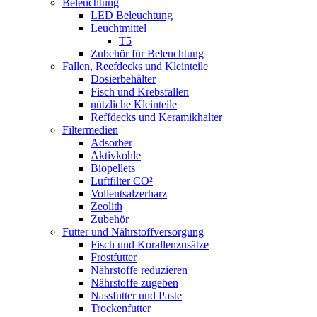
Beleuchtung
LED Beleuchtung
Leuchtmittel
T5
Zubehör für Beleuchtung
Fallen, Reefdecks und Kleinteile
Dosierbehälter
Fisch und Krebsfallen
nützliche Kleinteile
Reffdecks und Keramikhalter
Filtermedien
Adsorber
Aktivkohle
Biopellets
Luftfilter CO²
Vollentsalzerharz
Zeolith
Zubehör
Futter und Nährstoffversorgung
Fisch und Korallenzusätze
Frostfutter
Nährstoffe reduzieren
Nährstoffe zugeben
Nassfutter und Paste
Trockenfutter