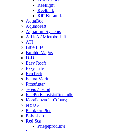
Reeflight
Reeftank
Riff Keramik
AquaBee
Aquaforest
Aquarium Systems
ARKA / Microbe Lift
ATI
Blue Life
Bubble Magus
D-D
Easy Reefs
Easy-Life
EcoTech
Fauna Marin
Frostfutter
Jebao / Jecod
KnePo Kunststofftechnik
Korallenzucht Coburg
NYOS
Plankton Plus
PolypLab
Red Sea
Pflegeprodukte