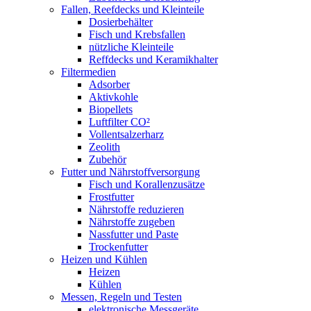
Fallen, Reefdecks und Kleinteile
Dosierbehälter
Fisch und Krebsfallen
nützliche Kleinteile
Reffdecks und Keramikhalter
Filtermedien
Adsorber
Aktivkohle
Biopellets
Luftfilter CO²
Vollentsalzerharz
Zeolith
Zubehör
Futter und Nährstoffversorgung
Fisch und Korallenzusätze
Frostfutter
Nährstoffe reduzieren
Nährstoffe zugeben
Nassfutter und Paste
Trockenfutter
Heizen und Kühlen
Heizen
Kühlen
Messen, Regeln und Testen
elektronische Messgeräte