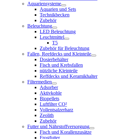
Aquariensysteme
Aquarien und Sets
Technikbecken
Zubehör
Beleuchtung
LED Beleuchtung
Leuchtmittel
T5
Zubehör für Beleuchtung
Fallen, Reefdecks und Kleinteile
Dosierbehälter
Fisch und Krebsfallen
nützliche Kleinteile
Reffdecks und Keramikhalter
Filtermedien
Adsorber
Aktivkohle
Biopellets
Luftfilter CO²
Vollentsalzerharz
Zeolith
Zubehör
Futter und Nährstoffversorgung
Fisch und Korallenzusätze
Frostfutter