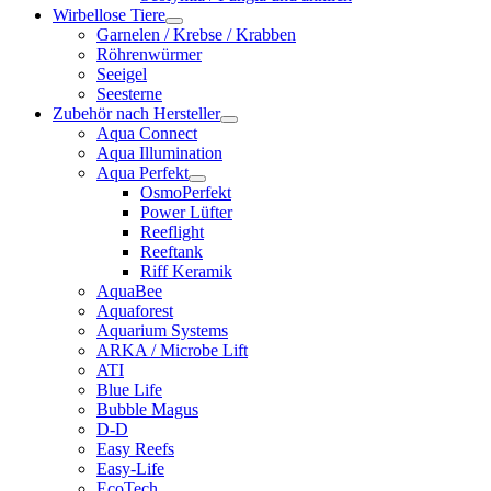
Wirbellose Tiere
Garnelen / Krebse / Krabben
Röhrenwürmer
Seeigel
Seesterne
Zubehör nach Hersteller
Aqua Connect
Aqua Illumination
Aqua Perfekt
OsmoPerfekt
Power Lüfter
Reeflight
Reeftank
Riff Keramik
AquaBee
Aquaforest
Aquarium Systems
ARKA / Microbe Lift
ATI
Blue Life
Bubble Magus
D-D
Easy Reefs
Easy-Life
EcoTech