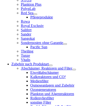
NYOS
Plankton Plus
PolypLab
Red Sea
Pflegeprodukte
Rowa
Royal Exclusiv
Salifert
Sander
Sangokai
Sonderposten ohne Garantie
Pacific Sun
Theiling
Tunze
Vitalis
Zubehör nach Produktart
Abschäumer, Reaktoren und Filter
Eiweißabschäumer
Kalkreaktoren und CO²
Medienfilter
Osmoseanlagen und Zubehör
Ozongeneratoren
Plankton und Algenreaktoren
Rollenvliesfilter
sonstige Filter