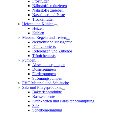
Frostfutter
Nährstoffe reduzieren
Nährstoffe zugeben
Nassfutter und Paste
Trockenfutter
Heizen und Kühlen
Heizen
Kühlen
Messen, Regeln und Testen
elektronische Messgeräte
ICP Labortests
Referenzen und Zubehör
Tröpfchentests
Pumpen
Abschäumerpumpen
Dosierpumpen
Förderpumpen
Strömungspumpen
PVC Material und Schläuche
Salz und Pflegeprodukte
Bakterienprodukte
Basiselemente
Krankheiten und Parasitenbekämpfung
Salz
Scheibenreinigung