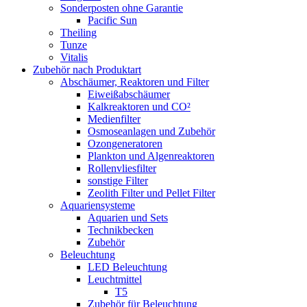
Sonderposten ohne Garantie
Pacific Sun
Theiling
Tunze
Vitalis
Zubehör nach Produktart
Abschäumer, Reaktoren und Filter
Eiweißabschäumer
Kalkreaktoren und CO²
Medienfilter
Osmoseanlagen und Zubehör
Ozongeneratoren
Plankton und Algenreaktoren
Rollenvliesfilter
sonstige Filter
Zeolith Filter und Pellet Filter
Aquariensysteme
Aquarien und Sets
Technikbecken
Zubehör
Beleuchtung
LED Beleuchtung
Leuchtmittel
T5
Zubehör für Beleuchtung