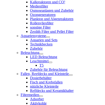
Kalkreaktoren und CO²
Medienfilter
Osmoseanlagen und Zubehör
Ozongeneratoren
Plankton und Algenreaktoren
Rollenvliesfilter
sonstige Filter
Zeolith Filter und Pellet Filter
Aquariensysteme
Aquarien und Sets
Technikbecken
Zubehör
Beleuchtung
LED Beleuchtung
Leuchtmittel
T5
Zubehör für Beleuchtung
Fallen, Reefdecks und Kleinteile
Dosierbehälter
Fisch und Krebsfallen
nützliche Kleinteile
Reffdecks und Keramikhalter
Filtermedien
Adsorber
Aktivkohle