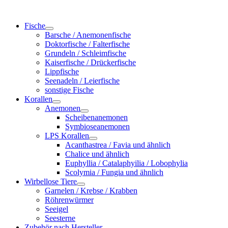
Zum
Inhalt
Fische
wechseln
Barsche / Anemonenfische
Doktorfische / Falterfische
Grundeln / Schleimfische
Kaiserfische / Drückerfische
Lippfische
Seenadeln / Leierfische
sonstige Fische
Korallen
Anemonen
Scheibenanemonen
Symbioseanemonen
LPS Korallen
Acanthastrea / Favia und ähnlich
Chalice und ähnlich
Euphyllia / Catalaphyilia / Lobophylia
Scolymia / Fungia und ähnlich
Wirbellose Tiere
Garnelen / Krebse / Krabben
Röhrenwürmer
Seeigel
Seesterne
Zubehör nach Hersteller