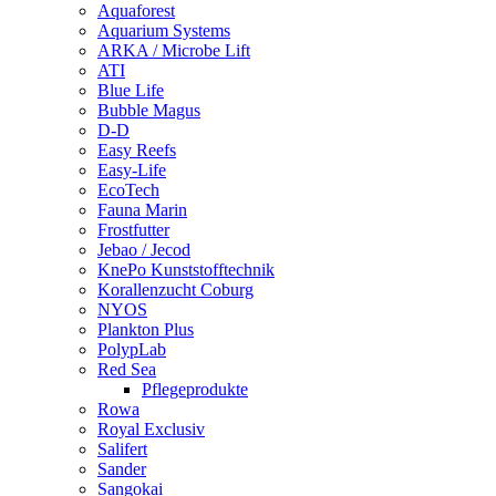
Aquaforest
Aquarium Systems
ARKA / Microbe Lift
ATI
Blue Life
Bubble Magus
D-D
Easy Reefs
Easy-Life
EcoTech
Fauna Marin
Frostfutter
Jebao / Jecod
KnePo Kunststofftechnik
Korallenzucht Coburg
NYOS
Plankton Plus
PolypLab
Red Sea
Pflegeprodukte
Rowa
Royal Exclusiv
Salifert
Sander
Sangokai