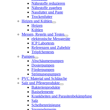
Nährstoffe reduzieren
Nährstoffe zugeben
Nassfutter und Paste
Trockenfutter
Heizen und Kühlen
Heizen
Kühlen
Messen, Regeln und Testen
elektronische Messgeräte
ICP Labortests
Referenzen und Zubehör
Tröpfchentests
Pumpen
Abschäumerpumpen
Dosierpumpen
Förderpumpen
Strömungspumpen
PVC Material und Schläuche
Salz und Pflegeprodukte
Bakterienprodukte
Basiselemente
Krankheiten und Parasitenbekämpfung
Salz
Scheibenreinigung
Spurenelemente