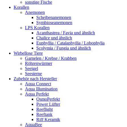
sonstige Fische
Korallen
Anemonen
Scheibenanemonen
Symbioseanemonen
LPS Korallen
Acanthastrea / Favia und ähnlich
Chalice und ähnlich
Euphyllia / Catalaphyilia / Lobophylia
Scolymia / Fungia und ähnlich
Wirbellose Tiere
Garnelen / Krebse / Krabben
Röhrenwürmer
Seeigel
Seesterne
Zubehör nach Hersteller
Aqua Connect
Aqua Illumination
Aqua Perfekt
OsmoPerfekt
Power Lüfter
Reeflight
Reeftank
Riff Keramik
AquaBee