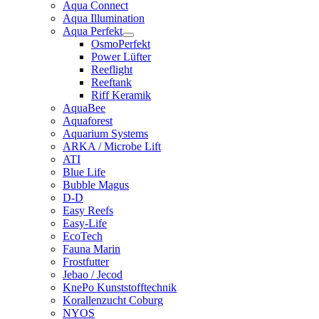
Aqua Connect
Aqua Illumination
Aqua Perfekt
OsmoPerfekt
Power Lüfter
Reeflight
Reeftank
Riff Keramik
AquaBee
Aquaforest
Aquarium Systems
ARKA / Microbe Lift
ATI
Blue Life
Bubble Magus
D-D
Easy Reefs
Easy-Life
EcoTech
Fauna Marin
Frostfutter
Jebao / Jecod
KnePo Kunststofftechnik
Korallenzucht Coburg
NYOS