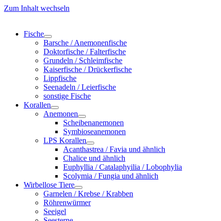
Zum Inhalt wechseln
Fische
Barsche / Anemonenfische
Doktorfische / Falterfische
Grundeln / Schleimfische
Kaiserfische / Drückerfische
Lippfische
Seenadeln / Leierfische
sonstige Fische
Korallen
Anemonen
Scheibenanemonen
Symbioseanemonen
LPS Korallen
Acanthastrea / Favia und ähnlich
Chalice und ähnlich
Euphyllia / Catalaphyilia / Lobophylia
Scolymia / Fungia und ähnlich
Wirbellose Tiere
Garnelen / Krebse / Krabben
Röhrenwürmer
Seeigel
Seesterne