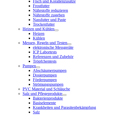
Fisch und Korallenzusätze
Frostfutter
Nährstoffe reduzieren
Nährstoffe zugeben
Nassfutter und Paste
Trockenfutter
Heizen und Kühlen
Heizen
Kühlen
Messen, Regeln und Testen
elektronische Messgeräte
ICP Labortests
Referenzen und Zubehör
Tröpfchentests
Pumpen
Abschäumerpumpen
Dosierpumpen
Förderpumpen
Strömungspumpen
PVC Material und Schläuche
Salz und Pflegeprodukte
Bakterienprodukte
Basiselemente
Krankheiten und Parasitenbekämpfung
Salz