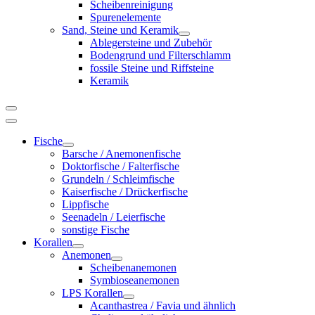
Scheibenreinigung
Spurenelemente
Sand, Steine und Keramik
Ablegersteine und Zubehör
Bodengrund und Filterschlamm
fossile Steine und Riffsteine
Keramik
Fische
Barsche / Anemonenfische
Doktorfische / Falterfische
Grundeln / Schleimfische
Kaiserfische / Drückerfische
Lippfische
Seenadeln / Leierfische
sonstige Fische
Korallen
Anemonen
Scheibenanemonen
Symbioseanemonen
LPS Korallen
Acanthastrea / Favia und ähnlich