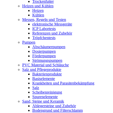
Trockenfutter
Heizen und Kühlen
Heizen
Kühlen
Messen, Regeln und Testen
elektronische Messgeräte
ICP Labortests
Referenzen und Zubehör
Tröpfchentests
Pumpen
Abschäumerpumpen
Dosierpumpen
Förderpumpen
Strömungspumpen
PVC Material und Schläuche
Salz und Pflegeprodukte
Bakterienprodukte
Basiselemente
Krankheiten und Parasitenbekämpfung
Salz
Scheibenreinigung
Spurenelemente
Sand, Steine und Keramik
Ablegersteine und Zubehör
Bodengrund und Filterschlamm