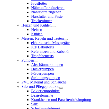
Frostfutter
Nährstoffe reduzieren
Nährstoffe zugeben
Nassfutter und Paste
Trockenfutter
Heizen und Kühlen
Heizen
Kühlen
Messen, Regeln und Testen
elektronische Messgeräte
ICP Labortests
Referenzen und Zubehör
Tröpfchentests
Pumpen
Abschäumerpumpen
Dosierpumpen
Förderpumpen
Strömungspumpen
PVC Material und Schläuche
Salz und Pflegeprodukte
Bakterienprodukte
Basiselemente
Krankheiten und Parasitenbekämpfung
Salz
Scheibenreinigung