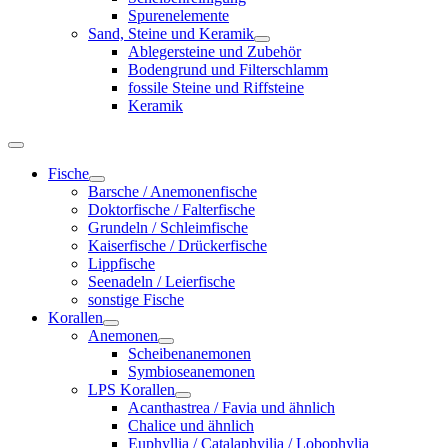
Spurenelemente
Sand, Steine und Keramik
Ablegersteine und Zubehör
Bodengrund und Filterschlamm
fossile Steine und Riffsteine
Keramik
Fische
Barsche / Anemonenfische
Doktorfische / Falterfische
Grundeln / Schleimfische
Kaiserfische / Drückerfische
Lippfische
Seenadeln / Leierfische
sonstige Fische
Korallen
Anemonen
Scheibenanemonen
Symbioseanemonen
LPS Korallen
Acanthastrea / Favia und ähnlich
Chalice und ähnlich
Euphyllia / Catalaphyilia / Lobophylia