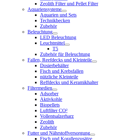
Zeolith Filter und Pellet Filter
Aquariensysteme
Aquarien und Sets
Technikbecken
Zubehör
Beleuchtung
LED Beleuchtung
Leuchtmittel
T5
Zubehör für Beleuchtung
Fallen, Reefdecks und Kleinteile
Dosierbehälter
Fisch und Krebsfallen
nützliche Kleinteile
Reffdecks und Keramikhalter
Filtermedien
Adsorber
Aktivkohle
Biopellets
Luftfilter CO²
Vollentsalzerharz
Zeolith
Zubehör
Futter und Nährstoffversorgung
Fisch und Korallenzusätze