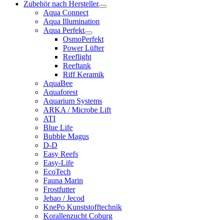
Zubehör nach Hersteller
Aqua Connect
Aqua Illumination
Aqua Perfekt
OsmoPerfekt
Power Lüfter
Reeflight
Reeftank
Riff Keramik
AquaBee
Aquaforest
Aquarium Systems
ARKA / Microbe Lift
ATI
Blue Life
Bubble Magus
D-D
Easy Reefs
Easy-Life
EcoTech
Fauna Marin
Frostfutter
Jebao / Jecod
KnePo Kunststofftechnik
Korallenzucht Coburg