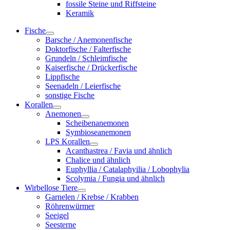
fossile Steine und Riffsteine
Keramik
Fische
Barsche / Anemonenfische
Doktorfische / Falterfische
Grundeln / Schleimfische
Kaiserfische / Drückerfische
Lippfische
Seenadeln / Leierfische
sonstige Fische
Korallen
Anemonen
Scheibenanemonen
Symbioseanemonen
LPS Korallen
Acanthastrea / Favia und ähnlich
Chalice und ähnlich
Euphyllia / Catalaphyilia / Lobophylia
Scolymia / Fungia und ähnlich
Wirbellose Tiere
Garnelen / Krebse / Krabben
Röhrenwürmer
Seeigel
Seesterne