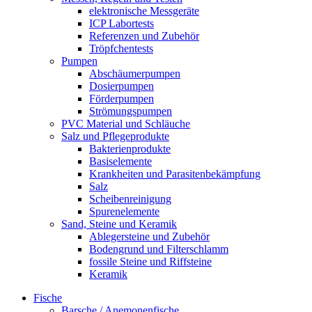
elektronische Messgeräte
ICP Labortests
Referenzen und Zubehör
Tröpfchentests
Pumpen
Abschäumerpumpen
Dosierpumpen
Förderpumpen
Strömungspumpen
PVC Material und Schläuche
Salz und Pflegeprodukte
Bakterienprodukte
Basiselemente
Krankheiten und Parasitenbekämpfung
Salz
Scheibenreinigung
Spurenelemente
Sand, Steine und Keramik
Ablegersteine und Zubehör
Bodengrund und Filterschlamm
fossile Steine und Riffsteine
Keramik
Fische
Barsche / Anemonenfische