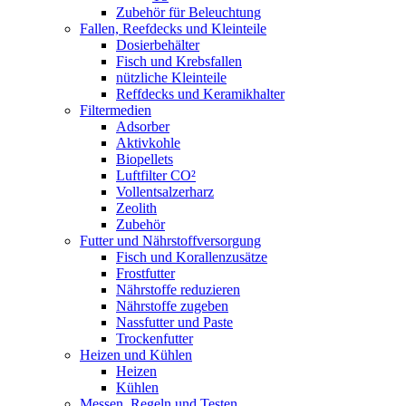
Zubehör für Beleuchtung
Fallen, Reefdecks und Kleinteile
Dosierbehälter
Fisch und Krebsfallen
nützliche Kleinteile
Reffdecks und Keramikhalter
Filtermedien
Adsorber
Aktivkohle
Biopellets
Luftfilter CO²
Vollentsalzerharz
Zeolith
Zubehör
Futter und Nährstoffversorgung
Fisch und Korallenzusätze
Frostfutter
Nährstoffe reduzieren
Nährstoffe zugeben
Nassfutter und Paste
Trockenfutter
Heizen und Kühlen
Heizen
Kühlen
Messen, Regeln und Testen