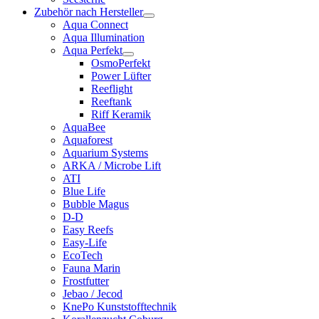
Zubehör nach Hersteller
Aqua Connect
Aqua Illumination
Aqua Perfekt
OsmoPerfekt
Power Lüfter
Reeflight
Reeftank
Riff Keramik
AquaBee
Aquaforest
Aquarium Systems
ARKA / Microbe Lift
ATI
Blue Life
Bubble Magus
D-D
Easy Reefs
Easy-Life
EcoTech
Fauna Marin
Frostfutter
Jebao / Jecod
KnePo Kunststofftechnik