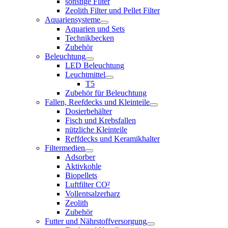
sonstige Filter
Zeolith Filter und Pellet Filter
Aquariensysteme
Aquarien und Sets
Technikbecken
Zubehör
Beleuchtung
LED Beleuchtung
Leuchtmittel
T5
Zubehör für Beleuchtung
Fallen, Reefdecks und Kleinteile
Dosierbehälter
Fisch und Krebsfallen
nützliche Kleinteile
Reffdecks und Keramikhalter
Filtermedien
Adsorber
Aktivkohle
Biopellets
Luftfilter CO²
Vollentsalzerharz
Zeolith
Zubehör
Futter und Nährstoffversorgung