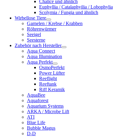
Chalice und ähnlich
Euphyllia / Catalaphyilia / Lobophylia
Scolymia / Fungia und ähnlich
Wirbellose Tiere
Garnelen / Krebse / Krabben
Röhrenwürmer
Seeigel
Seesterne
Zubehör nach Hersteller
Aqua Connect
Aqua Illumination
Aqua Perfekt
OsmoPerfekt
Power Lüfter
Reeflight
Reeftank
Riff Keramik
AquaBee
Aquaforest
Aquarium Systems
ARKA / Microbe Lift
ATI
Blue Life
Bubble Magus
D-D