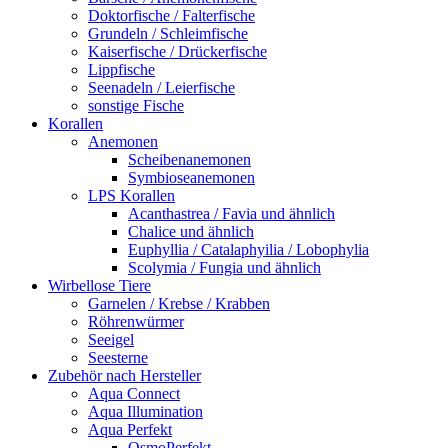
Doktorfische / Falterfische
Grundeln / Schleimfische
Kaiserfische / Drückerfische
Lippfische
Seenadeln / Leierfische
sonstige Fische
Korallen
Anemonen
Scheibenanemonen
Symbioseanemonen
LPS Korallen
Acanthastrea / Favia und ähnlich
Chalice und ähnlich
Euphyllia / Catalaphyilia / Lobophylia
Scolymia / Fungia und ähnlich
Wirbellose Tiere
Garnelen / Krebse / Krabben
Röhrenwürmer
Seeigel
Seesterne
Zubehör nach Hersteller
Aqua Connect
Aqua Illumination
Aqua Perfekt
OsmoPerfekt