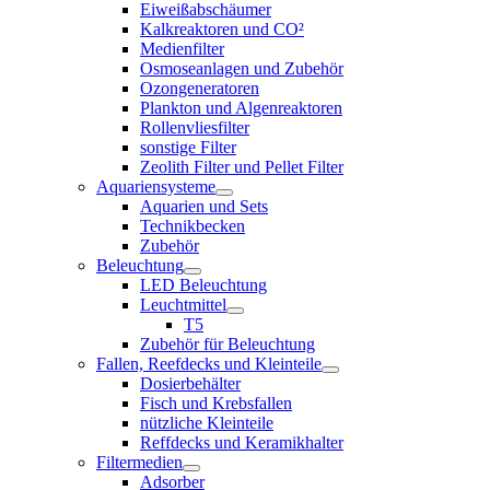
Eiweißabschäumer
Kalkreaktoren und CO²
Medienfilter
Osmoseanlagen und Zubehör
Ozongeneratoren
Plankton und Algenreaktoren
Rollenvliesfilter
sonstige Filter
Zeolith Filter und Pellet Filter
Aquariensysteme
Aquarien und Sets
Technikbecken
Zubehör
Beleuchtung
LED Beleuchtung
Leuchtmittel
T5
Zubehör für Beleuchtung
Fallen, Reefdecks und Kleinteile
Dosierbehälter
Fisch und Krebsfallen
nützliche Kleinteile
Reffdecks und Keramikhalter
Filtermedien
Adsorber