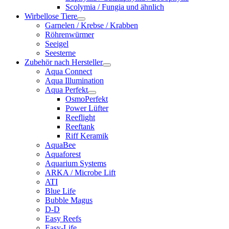
Scolymia / Fungia und ähnlich
Wirbellose Tiere
Garnelen / Krebse / Krabben
Röhrenwürmer
Seeigel
Seesterne
Zubehör nach Hersteller
Aqua Connect
Aqua Illumination
Aqua Perfekt
OsmoPerfekt
Power Lüfter
Reeflight
Reeftank
Riff Keramik
AquaBee
Aquaforest
Aquarium Systems
ARKA / Microbe Lift
ATI
Blue Life
Bubble Magus
D-D
Easy Reefs
Easy-Life