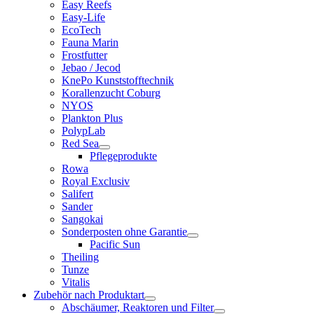
Easy Reefs
Easy-Life
EcoTech
Fauna Marin
Frostfutter
Jebao / Jecod
KnePo Kunststofftechnik
Korallenzucht Coburg
NYOS
Plankton Plus
PolypLab
Red Sea
Pflegeprodukte
Rowa
Royal Exclusiv
Salifert
Sander
Sangokai
Sonderposten ohne Garantie
Pacific Sun
Theiling
Tunze
Vitalis
Zubehör nach Produktart
Abschäumer, Reaktoren und Filter