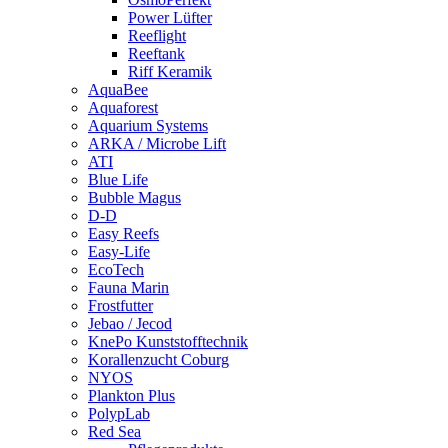
Power Lüfter
Reeflight
Reeftank
Riff Keramik
AquaBee
Aquaforest
Aquarium Systems
ARKA / Microbe Lift
ATI
Blue Life
Bubble Magus
D-D
Easy Reefs
Easy-Life
EcoTech
Fauna Marin
Frostfutter
Jebao / Jecod
KnePo Kunststofftechnik
Korallenzucht Coburg
NYOS
Plankton Plus
PolypLab
Red Sea