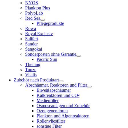
NYOS
Plankton Plus
PolypLab
Red Sea
Pflegeprodukte
Rowa
Royal Exclusiv
Salifert
Sander
Sangokai
Sonderposten ohne Garantie
Pacific Sun
Theiling
Tunze
Vitalis
Zubehör nach Produktart
Abschäumer, Reaktoren und Filter
Eiweißabschäumer
Kalkreaktoren und CO²
Medienfilter
Osmoseanlagen und Zubehör
Ozongeneratoren
Plankton und Algenreaktoren
Rollenvliesfilter
sonstige Filter