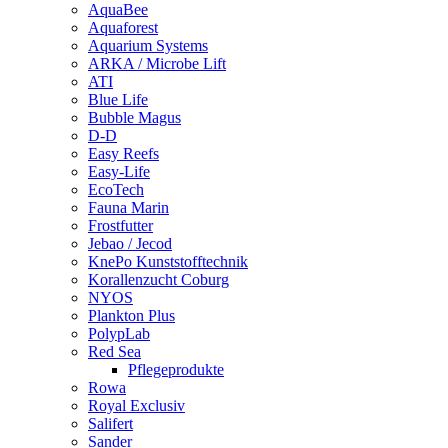
AquaBee
Aquaforest
Aquarium Systems
ARKA / Microbe Lift
ATI
Blue Life
Bubble Magus
D-D
Easy Reefs
Easy-Life
EcoTech
Fauna Marin
Frostfutter
Jebao / Jecod
KnePo Kunststofftechnik
Korallenzucht Coburg
NYOS
Plankton Plus
PolypLab
Red Sea
Pflegeprodukte
Rowa
Royal Exclusiv
Salifert
Sander