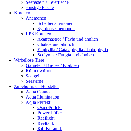
Seenadeln / Leierfische
sonstige Fische
Korallen
Anemonen
Scheibenanemonen
Symbioseanemonen
LPS Korallen
Acanthastrea / Favia und ähnlich
Chalice und ähnlich
Euphyllia / Catalaphyilia / Lobophylia
Scolymia / Fungia und ähnlich
Wirbellose Tiere
Garnelen / Krebse / Krabben
Röhrenwürmer
Seeigel
Seesterne
Zubehör nach Hersteller
Aqua Connect
Aqua Illumination
Aqua Perfekt
OsmoPerfekt
Power Lüfter
Reeflight
Reeftank
Riff Keramik