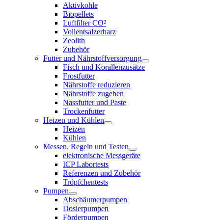
Aktivkohle
Biopellets
Luftfilter CO²
Vollentsalzerharz
Zeolith
Zubehör
Futter und Nährstoffversorgung
Fisch und Korallenzusätze
Frostfutter
Nährstoffe reduzieren
Nährstoffe zugeben
Nassfutter und Paste
Trockenfutter
Heizen und Kühlen
Heizen
Kühlen
Messen, Regeln und Testen
elektronische Messgeräte
ICP Labortests
Referenzen und Zubehör
Tröpfchentests
Pumpen
Abschäumerpumpen
Dosierpumpen
Förderpumpen