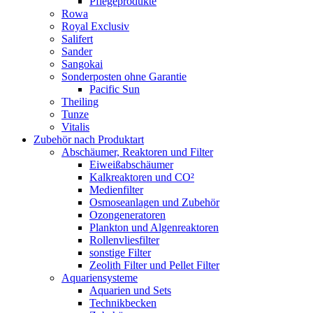
Pflegeprodukte
Rowa
Royal Exclusiv
Salifert
Sander
Sangokai
Sonderposten ohne Garantie
Pacific Sun
Theiling
Tunze
Vitalis
Zubehör nach Produktart
Abschäumer, Reaktoren und Filter
Eiweißabschäumer
Kalkreaktoren und CO²
Medienfilter
Osmoseanlagen und Zubehör
Ozongeneratoren
Plankton und Algenreaktoren
Rollenvliesfilter
sonstige Filter
Zeolith Filter und Pellet Filter
Aquariensysteme
Aquarien und Sets
Technikbecken