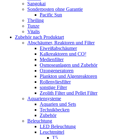
Sangokai
Sonderposten ohne Garantie
Pacific Sun
Theiling
Tunze
Vitalis
Zubehör nach Produktart
Abschäumer, Reaktoren und Filter
Eiweißabschäumer
Kalkreaktoren und CO²
Medienfilter
Osmoseanlagen und Zubehör
Ozongeneratoren
Plankton und Algenreaktoren
Rollenvliesfilter
sonstige Filter
Zeolith Filter und Pellet Filter
Aquariensysteme
Aquarien und Sets
Technikbecken
Zubehör
Beleuchtung
LED Beleuchtung
Leuchtmittel
T5