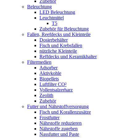
Zubehör
Beleuchtung
LED Beleuchtung
Leuchtmittel
T5
Zubehör für Beleuchtung
Fallen, Reefdecks und Kleinteile
Dosierbehälter
Fisch und Krebsfallen
nützliche Kleinteile
Reffdecks und Keramikhalter
Filtermedien
Adsorber
Aktivkohle
Biopellets
Luftfilter CO²
Vollentsalzerharz
Zeolith
Zubehör
Futter und Nährstoffversorgung
Fisch und Korallenzusätze
Frostfutter
Nährstoffe reduzieren
Nährstoffe zugeben
Nassfutter und Paste