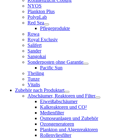
Korallenzucht Coburg
NYOS
Plankton Plus
PolypLab
Red Sea
Pflegeprodukte
Rowa
Royal Exclusiv
Salifert
Sander
Sangokai
Sonderposten ohne Garantie
Pacific Sun
Theiling
Tunze
Vitalis
Zubehör nach Produktart
Abschäumer, Reaktoren und Filter
Eiweißabschäumer
Kalkreaktoren und CO²
Medienfilter
Osmoseanlagen und Zubehör
Ozongeneratoren
Plankton und Algenreaktoren
Rollenvliesfilter