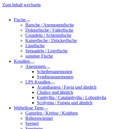
Zum Inhalt wechseln
Fische
Barsche / Anemonenfische
Doktorfische / Falterfische
Grundeln / Schleimfische
Kaiserfische / Drückerfische
Lippfische
Seenadeln / Leierfische
sonstige Fische
Korallen
Anemonen
Scheibenanemonen
Symbioseanemonen
LPS Korallen
Acanthastrea / Favia und ähnlich
Chalice und ähnlich
Euphyllia / Catalaphyilia / Lobophylia
Scolymia / Fungia und ähnlich
Wirbellose Tiere
Garnelen / Krebse / Krabben
Röhrenwürmer
Seeigel
Seesterne