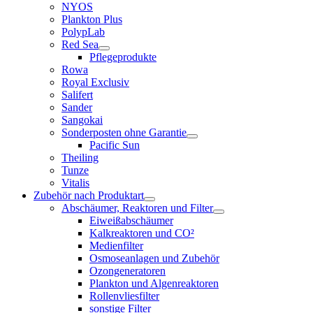
NYOS
Plankton Plus
PolypLab
Red Sea
Pflegeprodukte
Rowa
Royal Exclusiv
Salifert
Sander
Sangokai
Sonderposten ohne Garantie
Pacific Sun
Theiling
Tunze
Vitalis
Zubehör nach Produktart
Abschäumer, Reaktoren und Filter
Eiweißabschäumer
Kalkreaktoren und CO²
Medienfilter
Osmoseanlagen und Zubehör
Ozongeneratoren
Plankton und Algenreaktoren
Rollenvliesfilter
sonstige Filter