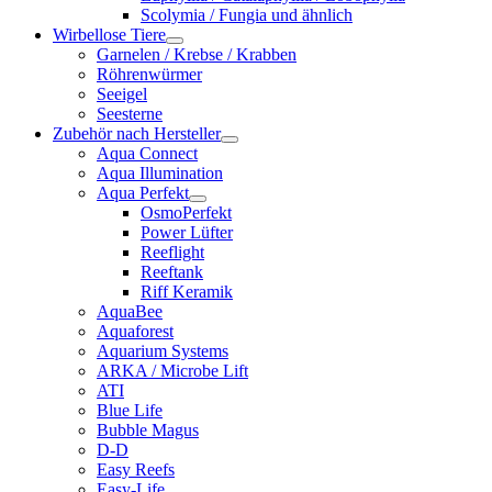
Scolymia / Fungia und ähnlich
Wirbellose Tiere
Garnelen / Krebse / Krabben
Röhrenwürmer
Seeigel
Seesterne
Zubehör nach Hersteller
Aqua Connect
Aqua Illumination
Aqua Perfekt
OsmoPerfekt
Power Lüfter
Reeflight
Reeftank
Riff Keramik
AquaBee
Aquaforest
Aquarium Systems
ARKA / Microbe Lift
ATI
Blue Life
Bubble Magus
D-D
Easy Reefs
Easy-Life