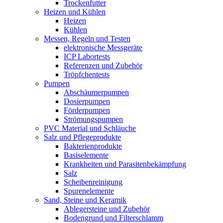
Trockenfutter
Heizen und Kühlen
Heizen
Kühlen
Messen, Regeln und Testen
elektronische Messgeräte
ICP Labortests
Referenzen und Zubehör
Tröpfchentests
Pumpen
Abschäumerpumpen
Dosierpumpen
Förderpumpen
Strömungspumpen
PVC Material und Schläuche
Salz und Pflegeprodukte
Bakterienprodukte
Basiselemente
Krankheiten und Parasitenbekämpfung
Salz
Scheibenreinigung
Spurenelemente
Sand, Steine und Keramik
Ablegersteine und Zubehör
Bodengrund und Filterschlamm