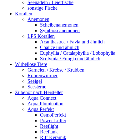
Seenadeln / Leierfische
sonstige Fische
Korallen
Anemonen
Scheibenanemonen
Symbioseanemonen
LPS Korallen
Acanthastrea / Favia und ähnlich
Chalice und ähnlich
Euphyllia / Catalaphyilia / Lobophylia
Scolymia / Fungia und ähnlich
Wirbellose Tiere
Garnelen / Krebse / Krabben
Röhrenwürmer
Seeigel
Seesterne
Zubehör nach Hersteller
Aqua Connect
Aqua Illumination
Aqua Perfekt
OsmoPerfekt
Power Lüfter
Reeflight
Reeftank
Riff Keramik