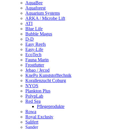
AquaBee
Aquaforest
Aquarium Systems
ARKA / Microbe Lift
ATI
Blue Life
Bubble Magus
D-D
Easy Reefs
Easy-Life
EcoTech
Fauna Marin
Frostfutter
Jebao / Jecod
KnePo Kunststofftechnik
Korallenzucht Coburg
NYOS
Plankton Plus
PolypLab
Red Sea
Pflegeprodukte
Rowa
Royal Exclusiv
Salifert
Sander