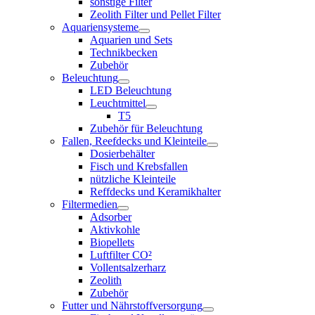
sonstige Filter
Zeolith Filter und Pellet Filter
Aquariensysteme
Aquarien und Sets
Technikbecken
Zubehör
Beleuchtung
LED Beleuchtung
Leuchtmittel
T5
Zubehör für Beleuchtung
Fallen, Reefdecks und Kleinteile
Dosierbehälter
Fisch und Krebsfallen
nützliche Kleinteile
Reffdecks und Keramikhalter
Filtermedien
Adsorber
Aktivkohle
Biopellets
Luftfilter CO²
Vollentsalzerharz
Zeolith
Zubehör
Futter und Nährstoffversorgung