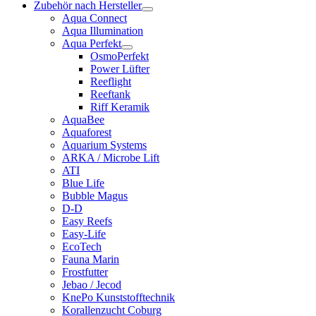
Zubehör nach Hersteller
Aqua Connect
Aqua Illumination
Aqua Perfekt
OsmoPerfekt
Power Lüfter
Reeflight
Reeftank
Riff Keramik
AquaBee
Aquaforest
Aquarium Systems
ARKA / Microbe Lift
ATI
Blue Life
Bubble Magus
D-D
Easy Reefs
Easy-Life
EcoTech
Fauna Marin
Frostfutter
Jebao / Jecod
KnePo Kunststofftechnik
Korallenzucht Coburg