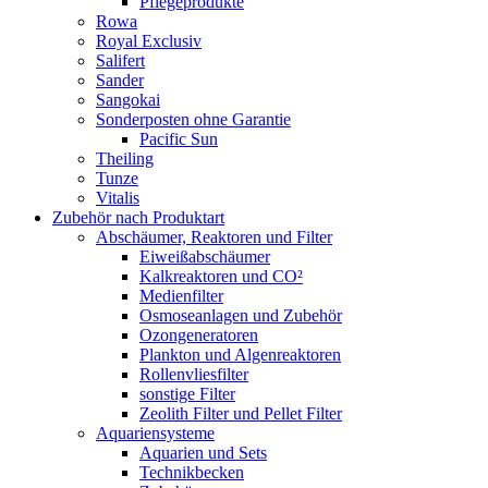
Pflegeprodukte
Rowa
Royal Exclusiv
Salifert
Sander
Sangokai
Sonderposten ohne Garantie
Pacific Sun
Theiling
Tunze
Vitalis
Zubehör nach Produktart
Abschäumer, Reaktoren und Filter
Eiweißabschäumer
Kalkreaktoren und CO²
Medienfilter
Osmoseanlagen und Zubehör
Ozongeneratoren
Plankton und Algenreaktoren
Rollenvliesfilter
sonstige Filter
Zeolith Filter und Pellet Filter
Aquariensysteme
Aquarien und Sets
Technikbecken