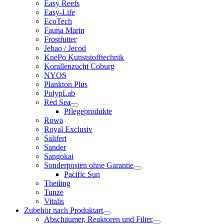
Easy Reefs
Easy-Life
EcoTech
Fauna Marin
Frostfutter
Jebao / Jecod
KnePo Kunststofftechnik
Korallenzucht Coburg
NYOS
Plankton Plus
PolypLab
Red Sea
Pflegeprodukte
Rowa
Royal Exclusiv
Salifert
Sander
Sangokai
Sonderposten ohne Garantie
Pacific Sun
Theiling
Tunze
Vitalis
Zubehör nach Produktart
Abschäumer, Reaktoren und Filter