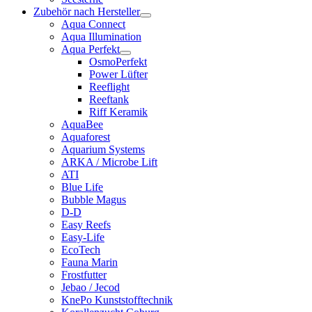
Zubehör nach Hersteller
Aqua Connect
Aqua Illumination
Aqua Perfekt
OsmoPerfekt
Power Lüfter
Reeflight
Reeftank
Riff Keramik
AquaBee
Aquaforest
Aquarium Systems
ARKA / Microbe Lift
ATI
Blue Life
Bubble Magus
D-D
Easy Reefs
Easy-Life
EcoTech
Fauna Marin
Frostfutter
Jebao / Jecod
KnePo Kunststofftechnik