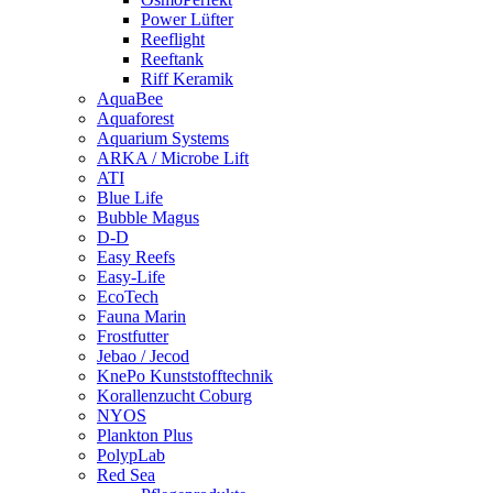
Power Lüfter
Reeflight
Reeftank
Riff Keramik
AquaBee
Aquaforest
Aquarium Systems
ARKA / Microbe Lift
ATI
Blue Life
Bubble Magus
D-D
Easy Reefs
Easy-Life
EcoTech
Fauna Marin
Frostfutter
Jebao / Jecod
KnePo Kunststofftechnik
Korallenzucht Coburg
NYOS
Plankton Plus
PolypLab
Red Sea