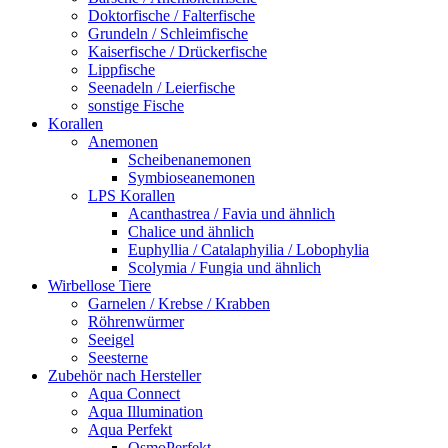
Doktorfische / Falterfische
Grundeln / Schleimfische
Kaiserfische / Drückerfische
Lippfische
Seenadeln / Leierfische
sonstige Fische
Korallen
Anemonen
Scheibenanemonen
Symbioseanemonen
LPS Korallen
Acanthastrea / Favia und ähnlich
Chalice und ähnlich
Euphyllia / Catalaphyilia / Lobophylia
Scolymia / Fungia und ähnlich
Wirbellose Tiere
Garnelen / Krebse / Krabben
Röhrenwürmer
Seeigel
Seesterne
Zubehör nach Hersteller
Aqua Connect
Aqua Illumination
Aqua Perfekt
OsmoPerfekt