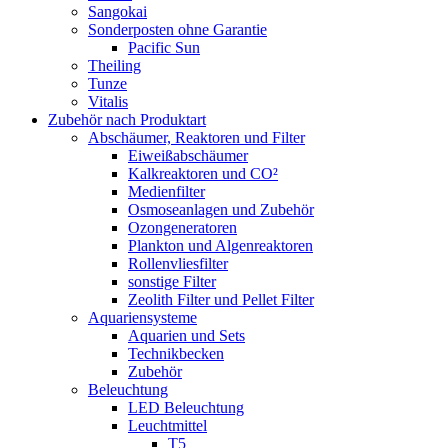
Sangokai
Sonderposten ohne Garantie
Pacific Sun
Theiling
Tunze
Vitalis
Zubehör nach Produktart
Abschäumer, Reaktoren und Filter
Eiweißabschäumer
Kalkreaktoren und CO²
Medienfilter
Osmoseanlagen und Zubehör
Ozongeneratoren
Plankton und Algenreaktoren
Rollenvliesfilter
sonstige Filter
Zeolith Filter und Pellet Filter
Aquariensysteme
Aquarien und Sets
Technikbecken
Zubehör
Beleuchtung
LED Beleuchtung
Leuchtmittel
T5