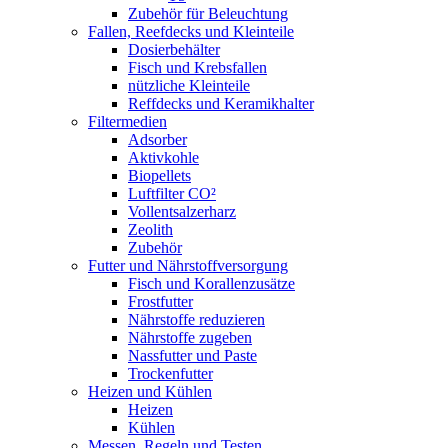
Zubehör für Beleuchtung
Fallen, Reefdecks und Kleinteile
Dosierbehälter
Fisch und Krebsfallen
nützliche Kleinteile
Reffdecks und Keramikhalter
Filtermedien
Adsorber
Aktivkohle
Biopellets
Luftfilter CO²
Vollentsalzerharz
Zeolith
Zubehör
Futter und Nährstoffversorgung
Fisch und Korallenzusätze
Frostfutter
Nährstoffe reduzieren
Nährstoffe zugeben
Nassfutter und Paste
Trockenfutter
Heizen und Kühlen
Heizen
Kühlen
Messen, Regeln und Testen