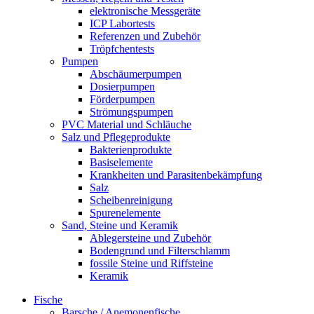
elektronische Messgeräte
ICP Labortests
Referenzen und Zubehör
Tröpfchentests
Pumpen
Abschäumerpumpen
Dosierpumpen
Förderpumpen
Strömungspumpen
PVC Material und Schläuche
Salz und Pflegeprodukte
Bakterienprodukte
Basiselemente
Krankheiten und Parasitenbekämpfung
Salz
Scheibenreinigung
Spurenelemente
Sand, Steine und Keramik
Ablegersteine und Zubehör
Bodengrund und Filterschlamm
fossile Steine und Riffsteine
Keramik
Fische
Barsche / Anemonenfische