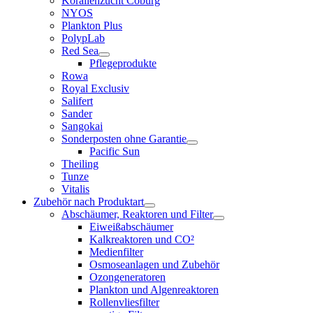
Korallenzucht Coburg
NYOS
Plankton Plus
PolypLab
Red Sea
Pflegeprodukte
Rowa
Royal Exclusiv
Salifert
Sander
Sangokai
Sonderposten ohne Garantie
Pacific Sun
Theiling
Tunze
Vitalis
Zubehör nach Produktart
Abschäumer, Reaktoren und Filter
Eiweißabschäumer
Kalkreaktoren und CO²
Medienfilter
Osmoseanlagen und Zubehör
Ozongeneratoren
Plankton und Algenreaktoren
Rollenvliesfilter