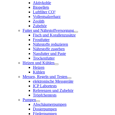
Aktivkohle
Biopellets
Luftfilter CO²
Vollentsalzerharz
Zeolith
Zubehör
Futter und Nährstoffversorgung
Fisch und Korallenzusätze
Frostfutter
Nährstoffe reduzieren
Nährstoffe zugeben
Nassfutter und Paste
Trockenfutter
Heizen und Kühlen
Heizen
Kühlen
Messen, Regeln und Testen
elektronische Messgeräte
ICP Labortests
Referenzen und Zubehör
Tröpfchentests
Pumpen
Abschäumerpumpen
Dosierpumpen
Förderpumpen