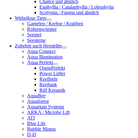
Chalice und ähnlich
Euphyllia / Catalaphyilia / Lobophylia
Scolymia / Fungia und ähnlich
Wirbellose Tiere
Garnelen / Krebse / Krabben
Röhrenwürmer
Seeigel
Seesterne
Zubehör nach Hersteller
Aqua Connect
Aqua Illumination
Aqua Perfekt
OsmoPerfekt
Power Lüfter
Reeflight
Reeftank
Riff Keramik
AquaBee
Aquaforest
Aquarium Systems
ARKA / Microbe Lift
ATI
Blue Life
Bubble Magus
D-D