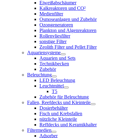
Eiweißabschäumer
Kalkreaktoren und CO²
Medienfilter
Osmoseanlagen und Zubehör
Ozongeneratoren
Plankton und Algenreaktoren
Rollenvliesfilter
sonstige Filter
Zeolith Filter und Pellet Filter
Aquariensysteme
Aquarien und Sets
Technikbecken
Zubehör
Beleuchtung
LED Beleuchtung
Leuchtmittel
T5
Zubehör für Beleuchtung
Fallen, Reefdecks und Kleinteile
Dosierbehälter
Fisch und Krebsfallen
nützliche Kleinteile
Reffdecks und Keramikhalter
Filtermedien
Adsorber