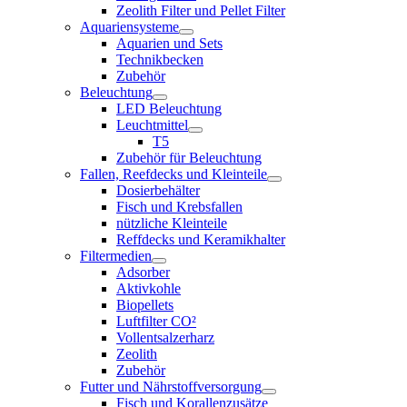
Zeolith Filter und Pellet Filter
Aquariensysteme
Aquarien und Sets
Technikbecken
Zubehör
Beleuchtung
LED Beleuchtung
Leuchtmittel
T5
Zubehör für Beleuchtung
Fallen, Reefdecks und Kleinteile
Dosierbehälter
Fisch und Krebsfallen
nützliche Kleinteile
Reffdecks und Keramikhalter
Filtermedien
Adsorber
Aktivkohle
Biopellets
Luftfilter CO²
Vollentsalzerharz
Zeolith
Zubehör
Futter und Nährstoffversorgung
Fisch und Korallenzusätze