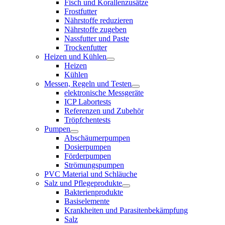
Fisch und Korallenzusätze
Frostfutter
Nährstoffe reduzieren
Nährstoffe zugeben
Nassfutter und Paste
Trockenfutter
Heizen und Kühlen
Heizen
Kühlen
Messen, Regeln und Testen
elektronische Messgeräte
ICP Labortests
Referenzen und Zubehör
Tröpfchentests
Pumpen
Abschäumerpumpen
Dosierpumpen
Förderpumpen
Strömungspumpen
PVC Material und Schläuche
Salz und Pflegeprodukte
Bakterienprodukte
Basiselemente
Krankheiten und Parasitenbekämpfung
Salz