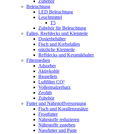
Zubehör
Beleuchtung
LED Beleuchtung
Leuchtmittel
T5
Zubehör für Beleuchtung
Fallen, Reefdecks und Kleinteile
Dosierbehälter
Fisch und Krebsfallen
nützliche Kleinteile
Reffdecks und Keramikhalter
Filtermedien
Adsorber
Aktivkohle
Biopellets
Luftfilter CO²
Vollentsalzerharz
Zeolith
Zubehör
Futter und Nährstoffversorgung
Fisch und Korallenzusätze
Frostfutter
Nährstoffe reduzieren
Nährstoffe zugeben
Nassfutter und Paste