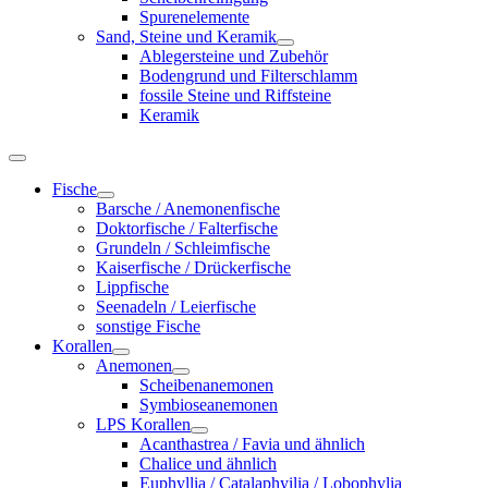
Spurenelemente
Sand, Steine und Keramik
Ablegersteine und Zubehör
Bodengrund und Filterschlamm
fossile Steine und Riffsteine
Keramik
Fische
Barsche / Anemonenfische
Doktorfische / Falterfische
Grundeln / Schleimfische
Kaiserfische / Drückerfische
Lippfische
Seenadeln / Leierfische
sonstige Fische
Korallen
Anemonen
Scheibenanemonen
Symbioseanemonen
LPS Korallen
Acanthastrea / Favia und ähnlich
Chalice und ähnlich
Euphyllia / Catalaphyilia / Lobophylia