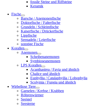
fossile Steine und Riffsteine
Keramik
Fische
Barsche / Anemonenfische
Doktorfische / Falterfische
Grundeln / Schleimfische
Kaiserfische / Drückerfische
Lippfische
Seenadeln / Leierfische
sonstige Fische
Korallen
Anemonen
Scheibenanemonen
Symbioseanemonen
LPS Korallen
Acanthastrea / Favia und ähnlich
Chalice und ähnlich
Euphyllia / Catalaphyilia / Lobophylia
Scolymia / Fungia und ähnlich
Wirbellose Tiere
Garnelen / Krebse / Krabben
Röhrenwürmer
Seeigel
Seesterne