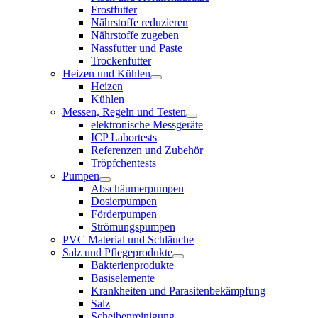
Frostfutter
Nährstoffe reduzieren
Nährstoffe zugeben
Nassfutter und Paste
Trockenfutter
Heizen und Kühlen
Heizen
Kühlen
Messen, Regeln und Testen
elektronische Messgeräte
ICP Labortests
Referenzen und Zubehör
Tröpfchentests
Pumpen
Abschäumerpumpen
Dosierpumpen
Förderpumpen
Strömungspumpen
PVC Material und Schläuche
Salz und Pflegeprodukte
Bakterienprodukte
Basiselemente
Krankheiten und Parasitenbekämpfung
Salz
Scheibenreinigung