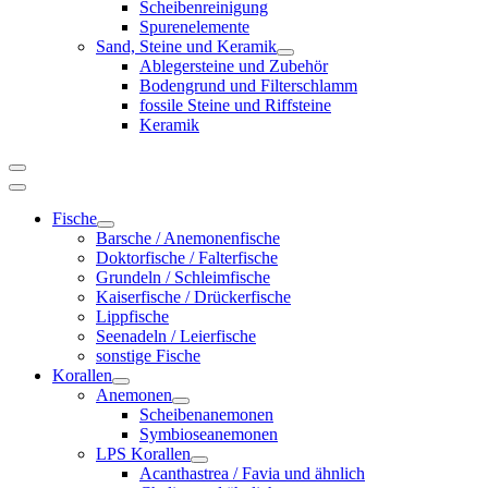
Scheibenreinigung
Spurenelemente
Sand, Steine und Keramik
Ablegersteine und Zubehör
Bodengrund und Filterschlamm
fossile Steine und Riffsteine
Keramik
Fische
Barsche / Anemonenfische
Doktorfische / Falterfische
Grundeln / Schleimfische
Kaiserfische / Drückerfische
Lippfische
Seenadeln / Leierfische
sonstige Fische
Korallen
Anemonen
Scheibenanemonen
Symbioseanemonen
LPS Korallen
Acanthastrea / Favia und ähnlich