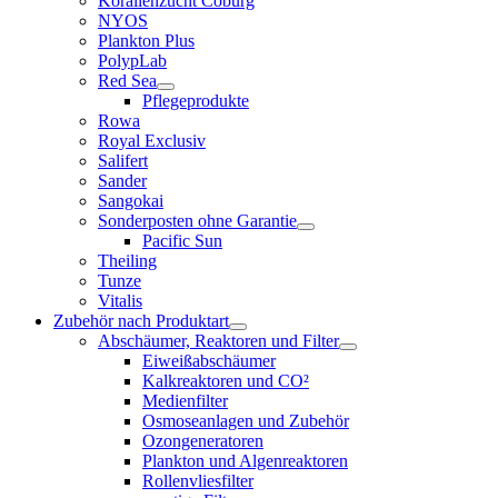
Korallenzucht Coburg
NYOS
Plankton Plus
PolypLab
Red Sea
Pflegeprodukte
Rowa
Royal Exclusiv
Salifert
Sander
Sangokai
Sonderposten ohne Garantie
Pacific Sun
Theiling
Tunze
Vitalis
Zubehör nach Produktart
Abschäumer, Reaktoren und Filter
Eiweißabschäumer
Kalkreaktoren und CO²
Medienfilter
Osmoseanlagen und Zubehör
Ozongeneratoren
Plankton und Algenreaktoren
Rollenvliesfilter