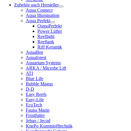
Zubehör nach Hersteller
Aqua Connect
Aqua Illumination
Aqua Perfekt
OsmoPerfekt
Power Lüfter
Reeflight
Reeftank
Riff Keramik
AquaBee
Aquaforest
Aquarium Systems
ARKA / Microbe Lift
ATI
Blue Life
Bubble Magus
D-D
Easy Reefs
Easy-Life
EcoTech
Fauna Marin
Frostfutter
Jebao / Jecod
KnePo Kunststofftechnik