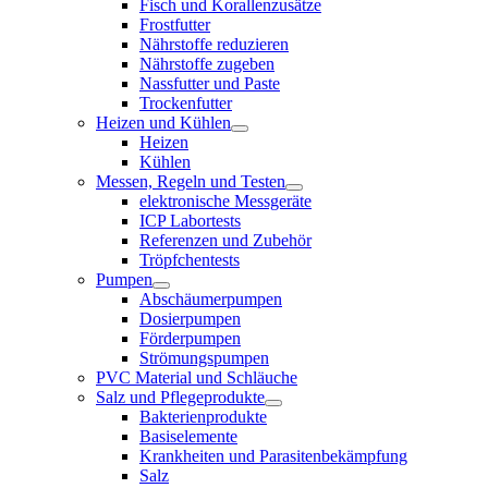
Fisch und Korallenzusätze
Frostfutter
Nährstoffe reduzieren
Nährstoffe zugeben
Nassfutter und Paste
Trockenfutter
Heizen und Kühlen
Heizen
Kühlen
Messen, Regeln und Testen
elektronische Messgeräte
ICP Labortests
Referenzen und Zubehör
Tröpfchentests
Pumpen
Abschäumerpumpen
Dosierpumpen
Förderpumpen
Strömungspumpen
PVC Material und Schläuche
Salz und Pflegeprodukte
Bakterienprodukte
Basiselemente
Krankheiten und Parasitenbekämpfung
Salz