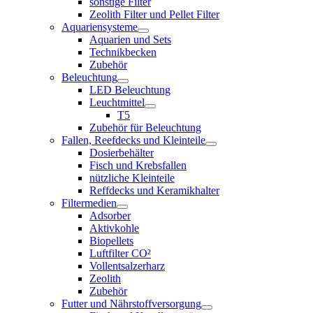
sonstige Filter
Zeolith Filter und Pellet Filter
Aquariensysteme
Aquarien und Sets
Technikbecken
Zubehör
Beleuchtung
LED Beleuchtung
Leuchtmittel
T5
Zubehör für Beleuchtung
Fallen, Reefdecks und Kleinteile
Dosierbehälter
Fisch und Krebsfallen
nützliche Kleinteile
Reffdecks und Keramikhalter
Filtermedien
Adsorber
Aktivkohle
Biopellets
Luftfilter CO²
Vollentsalzerharz
Zeolith
Zubehör
Futter und Nährstoffversorgung