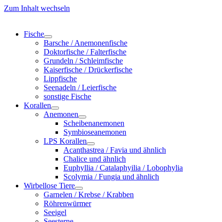
Zum Inhalt wechseln
Fische
Barsche / Anemonenfische
Doktorfische / Falterfische
Grundeln / Schleimfische
Kaiserfische / Drückerfische
Lippfische
Seenadeln / Leierfische
sonstige Fische
Korallen
Anemonen
Scheibenanemonen
Symbioseanemonen
LPS Korallen
Acanthastrea / Favia und ähnlich
Chalice und ähnlich
Euphyllia / Catalaphyilia / Lobophylia
Scolymia / Fungia und ähnlich
Wirbellose Tiere
Garnelen / Krebse / Krabben
Röhrenwürmer
Seeigel
Seesterne