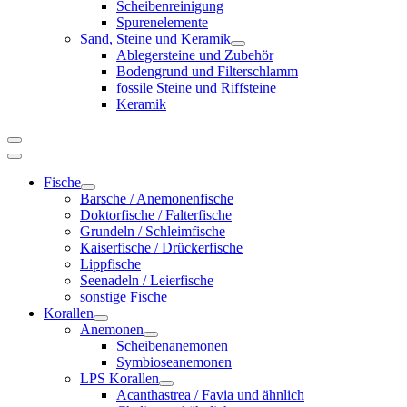
Scheibenreinigung
Spurenelemente
Sand, Steine und Keramik
Ablegersteine und Zubehör
Bodengrund und Filterschlamm
fossile Steine und Riffsteine
Keramik
Fische
Barsche / Anemonenfische
Doktorfische / Falterfische
Grundeln / Schleimfische
Kaiserfische / Drückerfische
Lippfische
Seenadeln / Leierfische
sonstige Fische
Korallen
Anemonen
Scheibenanemonen
Symbioseanemonen
LPS Korallen
Acanthastrea / Favia und ähnlich