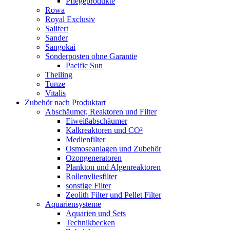
Pflegeprodukte
Rowa
Royal Exclusiv
Salifert
Sander
Sangokai
Sonderposten ohne Garantie
Pacific Sun
Theiling
Tunze
Vitalis
Zubehör nach Produktart
Abschäumer, Reaktoren und Filter
Eiweißabschäumer
Kalkreaktoren und CO²
Medienfilter
Osmoseanlagen und Zubehör
Ozongeneratoren
Plankton und Algenreaktoren
Rollenvliesfilter
sonstige Filter
Zeolith Filter und Pellet Filter
Aquariensysteme
Aquarien und Sets
Technikbecken