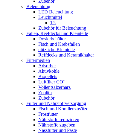
Zubehör
Beleuchtung
LED Beleuchtung
Leuchtmittel
T5
Zubehör für Beleuchtung
Fallen, Reefdecks und Kleinteile
Dosierbehälter
Fisch und Krebsfallen
nützliche Kleinteile
Reffdecks und Keramikhalter
Filtermedien
Adsorber
Aktivkohle
Biopellets
Luftfilter CO²
Vollentsalzerharz
Zeolith
Zubehör
Futter und Nährstoffversorgung
Fisch und Korallenzusätze
Frostfutter
Nährstoffe reduzieren
Nährstoffe zugeben
Nassfutter und Paste