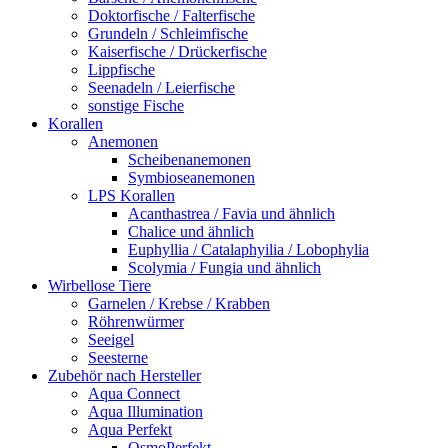
Doktorfische / Falterfische
Grundeln / Schleimfische
Kaiserfische / Drückerfische
Lippfische
Seenadeln / Leierfische
sonstige Fische
Korallen
Anemonen
Scheibenanemonen
Symbioseanemonen
LPS Korallen
Acanthastrea / Favia und ähnlich
Chalice und ähnlich
Euphyllia / Catalaphyilia / Lobophylia
Scolymia / Fungia und ähnlich
Wirbellose Tiere
Garnelen / Krebse / Krabben
Röhrenwürmer
Seeigel
Seesterne
Zubehör nach Hersteller
Aqua Connect
Aqua Illumination
Aqua Perfekt
OsmoPerfekt