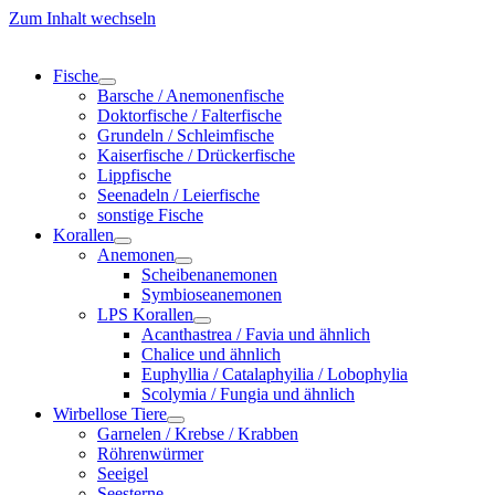
Zum Inhalt wechseln
Fische
Barsche / Anemonenfische
Doktorfische / Falterfische
Grundeln / Schleimfische
Kaiserfische / Drückerfische
Lippfische
Seenadeln / Leierfische
sonstige Fische
Korallen
Anemonen
Scheibenanemonen
Symbioseanemonen
LPS Korallen
Acanthastrea / Favia und ähnlich
Chalice und ähnlich
Euphyllia / Catalaphyilia / Lobophylia
Scolymia / Fungia und ähnlich
Wirbellose Tiere
Garnelen / Krebse / Krabben
Röhrenwürmer
Seeigel
Seesterne