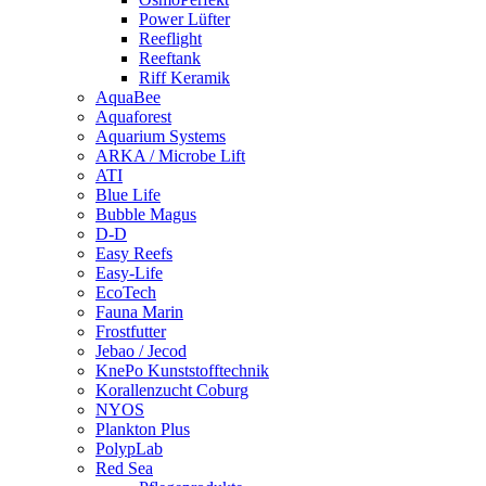
Power Lüfter
Reeflight
Reeftank
Riff Keramik
AquaBee
Aquaforest
Aquarium Systems
ARKA / Microbe Lift
ATI
Blue Life
Bubble Magus
D-D
Easy Reefs
Easy-Life
EcoTech
Fauna Marin
Frostfutter
Jebao / Jecod
KnePo Kunststofftechnik
Korallenzucht Coburg
NYOS
Plankton Plus
PolypLab
Red Sea