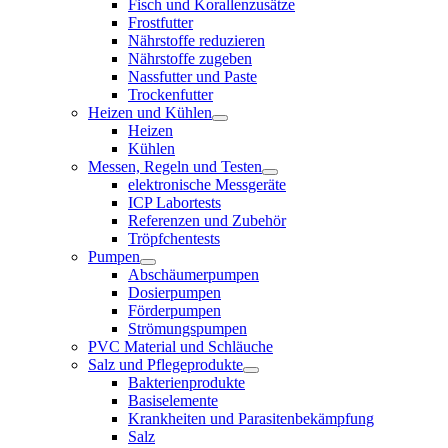
Fisch und Korallenzusätze
Frostfutter
Nährstoffe reduzieren
Nährstoffe zugeben
Nassfutter und Paste
Trockenfutter
Heizen und Kühlen
Heizen
Kühlen
Messen, Regeln und Testen
elektronische Messgeräte
ICP Labortests
Referenzen und Zubehör
Tröpfchentests
Pumpen
Abschäumerpumpen
Dosierpumpen
Förderpumpen
Strömungspumpen
PVC Material und Schläuche
Salz und Pflegeprodukte
Bakterienprodukte
Basiselemente
Krankheiten und Parasitenbekämpfung
Salz