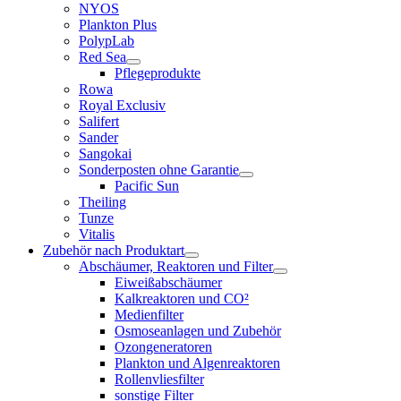
NYOS
Plankton Plus
PolypLab
Red Sea
Pflegeprodukte
Rowa
Royal Exclusiv
Salifert
Sander
Sangokai
Sonderposten ohne Garantie
Pacific Sun
Theiling
Tunze
Vitalis
Zubehör nach Produktart
Abschäumer, Reaktoren und Filter
Eiweißabschäumer
Kalkreaktoren und CO²
Medienfilter
Osmoseanlagen und Zubehör
Ozongeneratoren
Plankton und Algenreaktoren
Rollenvliesfilter
sonstige Filter