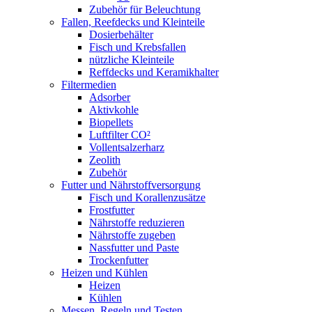
Zubehör für Beleuchtung
Fallen, Reefdecks und Kleinteile
Dosierbehälter
Fisch und Krebsfallen
nützliche Kleinteile
Reffdecks und Keramikhalter
Filtermedien
Adsorber
Aktivkohle
Biopellets
Luftfilter CO²
Vollentsalzerharz
Zeolith
Zubehör
Futter und Nährstoffversorgung
Fisch und Korallenzusätze
Frostfutter
Nährstoffe reduzieren
Nährstoffe zugeben
Nassfutter und Paste
Trockenfutter
Heizen und Kühlen
Heizen
Kühlen
Messen, Regeln und Testen