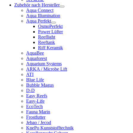
Zubehör nach Hersteller
Aqua Connect
Aqua Illumination
Aqua Perfekt
OsmoPerfekt
Power Lüfter
Reeflight
Reeftank
Riff Keramik
AquaBee
Aquaforest
Aquarium Systems
ARKA / Microbe Lift
ATI
Blue Life
Bubble Magus
D-D
Easy Reefs
Easy-Life
EcoTech
Fauna Marin
Frostfutter
Jebao / Jecod
KnePo Kunststofftechnik