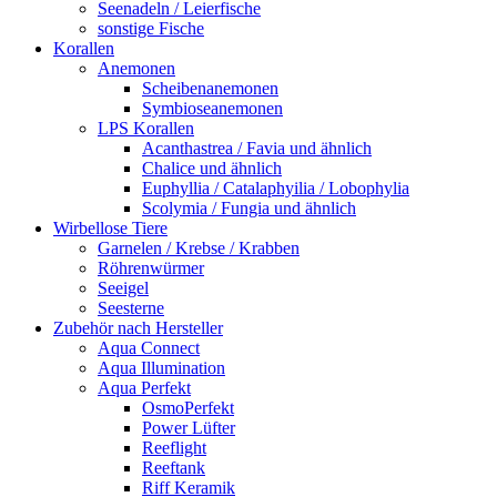
Seenadeln / Leierfische
sonstige Fische
Korallen
Anemonen
Scheibenanemonen
Symbioseanemonen
LPS Korallen
Acanthastrea / Favia und ähnlich
Chalice und ähnlich
Euphyllia / Catalaphyilia / Lobophylia
Scolymia / Fungia und ähnlich
Wirbellose Tiere
Garnelen / Krebse / Krabben
Röhrenwürmer
Seeigel
Seesterne
Zubehör nach Hersteller
Aqua Connect
Aqua Illumination
Aqua Perfekt
OsmoPerfekt
Power Lüfter
Reeflight
Reeftank
Riff Keramik