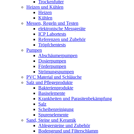
Trockenfutter
Heizen und Kühlen
Heizen
Kühlen
Messen, Regeln und Testen
elektronische Messgeräte
ICP Labortests
Referenzen und Zubehör
Tröpfchentests
Pumpen
Abschäumerpumpen
Dosierpumpen
Förderpumpen
Strömungspumpen
PVC Material und Schläuche
Salz und Pflegeprodukte
Bakterienprodukte
Basiselemente
Krankheiten und Parasitenbekämpfung
Salz
Scheibenreinigung
Spurenelemente
Sand, Steine und Keramik
Ablegersteine und Zubehör
Bodengrund und Filterschlamm