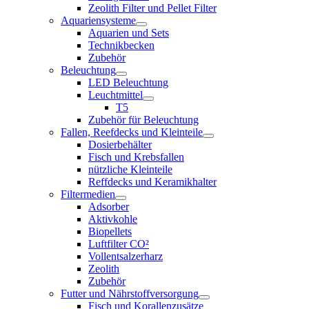
Zeolith Filter und Pellet Filter
Aquariensysteme
Aquarien und Sets
Technikbecken
Zubehör
Beleuchtung
LED Beleuchtung
Leuchtmittel
T5
Zubehör für Beleuchtung
Fallen, Reefdecks und Kleinteile
Dosierbehälter
Fisch und Krebsfallen
nützliche Kleinteile
Reffdecks und Keramikhalter
Filtermedien
Adsorber
Aktivkohle
Biopellets
Luftfilter CO²
Vollentsalzerharz
Zeolith
Zubehör
Futter und Nährstoffversorgung
Fisch und Korallenzusätze