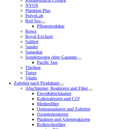
Korallenzucht Coburg
NYOS
Plankton Plus
PolypLab
Red Sea
Pflegeprodukte
Rowa
Royal Exclusiv
Salifert
Sander
Sangokai
Sonderposten ohne Garantie
Pacific Sun
Theiling
Tunze
Vitalis
Zubehör nach Produktart
Abschäumer, Reaktoren und Filter
Eiweißabschäumer
Kalkreaktoren und CO²
Medienfilter
Osmoseanlagen und Zubehör
Ozongeneratoren
Plankton und Algenreaktoren
Rollenvliesfilter