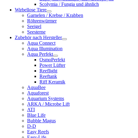
Scolymia / Fungia und ähnlich
Wirbellose Tiere
Garnelen / Krebse / Krabben
Röhrenwürmer
Seeigel
Seesterne
Zubehör nach Hersteller
Aqua Connect
Aqua Illumination
Aqua Perfekt
OsmoPerfekt
Power Lüfter
Reeflight
Reeftank
Riff Keramik
AquaBee
Aquaforest
Aquarium Systems
ARKA / Microbe Lift
ATI
Blue Life
Bubble Magus
D-D
Easy Reefs
Easy-Life