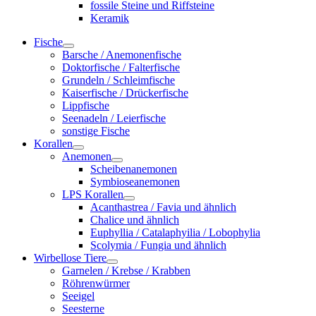
fossile Steine und Riffsteine
Keramik
Fische
Barsche / Anemonenfische
Doktorfische / Falterfische
Grundeln / Schleimfische
Kaiserfische / Drückerfische
Lippfische
Seenadeln / Leierfische
sonstige Fische
Korallen
Anemonen
Scheibenanemonen
Symbioseanemonen
LPS Korallen
Acanthastrea / Favia und ähnlich
Chalice und ähnlich
Euphyllia / Catalaphyilia / Lobophylia
Scolymia / Fungia und ähnlich
Wirbellose Tiere
Garnelen / Krebse / Krabben
Röhrenwürmer
Seeigel
Seesterne