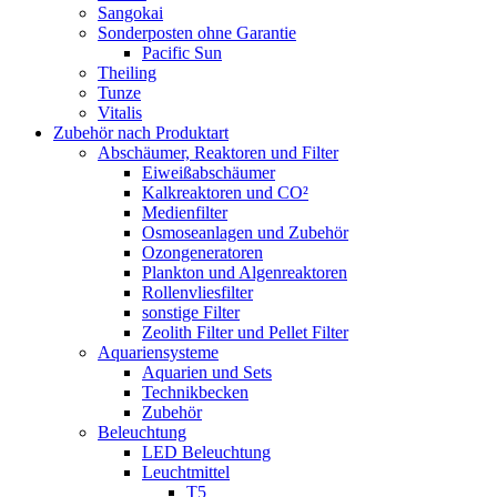
Sangokai
Sonderposten ohne Garantie
Pacific Sun
Theiling
Tunze
Vitalis
Zubehör nach Produktart
Abschäumer, Reaktoren und Filter
Eiweißabschäumer
Kalkreaktoren und CO²
Medienfilter
Osmoseanlagen und Zubehör
Ozongeneratoren
Plankton und Algenreaktoren
Rollenvliesfilter
sonstige Filter
Zeolith Filter und Pellet Filter
Aquariensysteme
Aquarien und Sets
Technikbecken
Zubehör
Beleuchtung
LED Beleuchtung
Leuchtmittel
T5