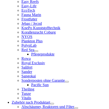
Easy Reefs
Easy-Life
EcoTech
Fauna Marin
Frostfutter
Jebao / Jecod
KnePo Kunststofftechnik
Korallenzucht Coburg
NYOS
Plankton Plus
PolypLab
Red Sea
Pflegeprodukte
Rowa
Royal Exclusiv
Salifert
Sander
Sangokai
Sonderposten ohne Garantie
Pacific Sun
Theiling
Tunze
Vitalis
Zubehör nach Produktart
Abschäumer, Reaktoren und Filter