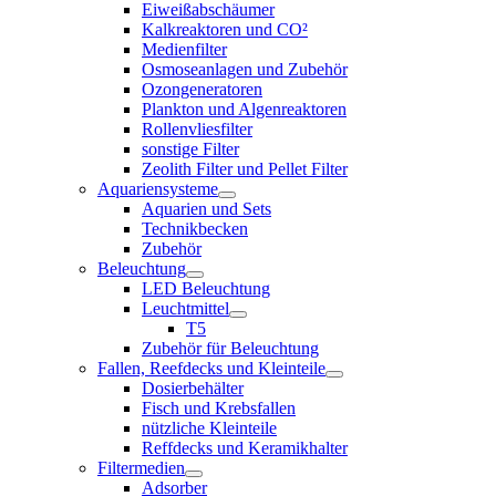
Eiweißabschäumer
Kalkreaktoren und CO²
Medienfilter
Osmoseanlagen und Zubehör
Ozongeneratoren
Plankton und Algenreaktoren
Rollenvliesfilter
sonstige Filter
Zeolith Filter und Pellet Filter
Aquariensysteme
Aquarien und Sets
Technikbecken
Zubehör
Beleuchtung
LED Beleuchtung
Leuchtmittel
T5
Zubehör für Beleuchtung
Fallen, Reefdecks und Kleinteile
Dosierbehälter
Fisch und Krebsfallen
nützliche Kleinteile
Reffdecks und Keramikhalter
Filtermedien
Adsorber