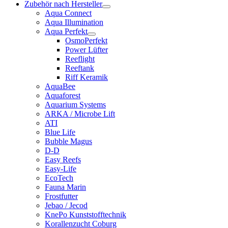
Zubehör nach Hersteller
Aqua Connect
Aqua Illumination
Aqua Perfekt
OsmoPerfekt
Power Lüfter
Reeflight
Reeftank
Riff Keramik
AquaBee
Aquaforest
Aquarium Systems
ARKA / Microbe Lift
ATI
Blue Life
Bubble Magus
D-D
Easy Reefs
Easy-Life
EcoTech
Fauna Marin
Frostfutter
Jebao / Jecod
KnePo Kunststofftechnik
Korallenzucht Coburg