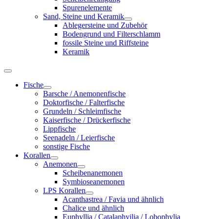
Spurenelemente
Sand, Steine und Keramik
Ablegersteine und Zubehör
Bodengrund und Filterschlamm
fossile Steine und Riffsteine
Keramik
Fische
Barsche / Anemonenfische
Doktorfische / Falterfische
Grundeln / Schleimfische
Kaiserfische / Drückerfische
Lippfische
Seenadeln / Leierfische
sonstige Fische
Korallen
Anemonen
Scheibenanemonen
Symbioseanemonen
LPS Korallen
Acanthastrea / Favia und ähnlich
Chalice und ähnlich
Euphyllia / Catalaphyilia / Lobophylia