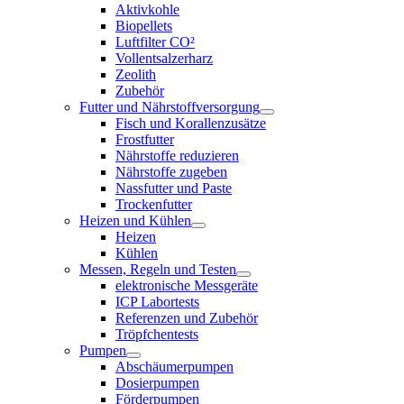
Aktivkohle
Biopellets
Luftfilter CO²
Vollentsalzerharz
Zeolith
Zubehör
Futter und Nährstoffversorgung
Fisch und Korallenzusätze
Frostfutter
Nährstoffe reduzieren
Nährstoffe zugeben
Nassfutter und Paste
Trockenfutter
Heizen und Kühlen
Heizen
Kühlen
Messen, Regeln und Testen
elektronische Messgeräte
ICP Labortests
Referenzen und Zubehör
Tröpfchentests
Pumpen
Abschäumerpumpen
Dosierpumpen
Förderpumpen