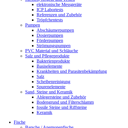
elektronische Messgeräte
ICP Labortests
Referenzen und Zubehör
Tröpfchentests
Pumpen
Abschäumerpumpen
Dosierpumpen
Förderpumpen
Strömungspumpen
PVC Material und Schläuche
Salz und Pflegeprodukte
Bakterienprodukte
Basiselemente
Krankheiten und Parasitenbekämpfung
Salz
Scheibenreinigung
Spurenelemente
Sand, Steine und Keramik
Ablegersteine und Zubehör
Bodengrund und Filterschlamm
fossile Steine und Riffsteine
Keramik
Fische
Barsche / Anemonenfische