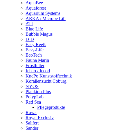
AquaBee
Aquaforest
Aquarium Systems
ARKA / Microbe Lift
ATI
Blue Life
Bubble Magus
D-D
Easy Reefs
Easy-Life
EcoTech
Fauna Marin
Frostfutter
Jebao / Jecod
KnePo Kunststofftechnik
Korallenzucht Coburg
NYOS
Plankton Plus
PolypLab
Red Sea
Pflegeprodukte
Rowa
Royal Exclusiv
Salifert
Sander