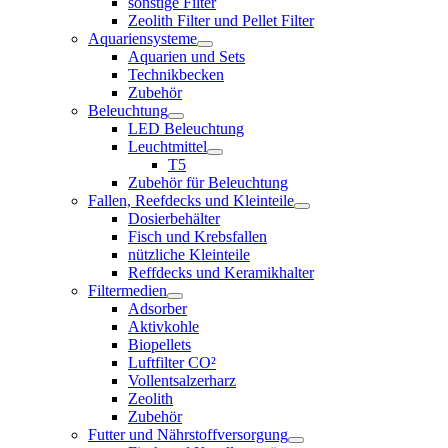
sonstige Filter
Zeolith Filter und Pellet Filter
Aquariensysteme
Aquarien und Sets
Technikbecken
Zubehör
Beleuchtung
LED Beleuchtung
Leuchtmittel
T5
Zubehör für Beleuchtung
Fallen, Reefdecks und Kleinteile
Dosierbehälter
Fisch und Krebsfallen
nützliche Kleinteile
Reffdecks und Keramikhalter
Filtermedien
Adsorber
Aktivkohle
Biopellets
Luftfilter CO²
Vollentsalzerharz
Zeolith
Zubehör
Futter und Nährstoffversorgung