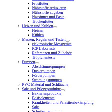
Frostfutter
Nährstoffe reduzieren
Nährstoffe zugeben
Nassfutter und Paste
Trockenfutter
Heizen und Kühlen
Heizen
Kühlen
Messen, Regeln und Testen
elektronische Messgeräte
ICP Labortests
Referenzen und Zubehör
Tröpfchentests
Pumpen
Abschäumerpumpen
Dosierpumpen
Förderpumpen
Strömungspumpen
PVC Material und Schläuche
Salz und Pflegeprodukte
Bakterienprodukte
Basiselemente
Krankheiten und Parasitenbekämpfung
Salz
Scheibenreinigung