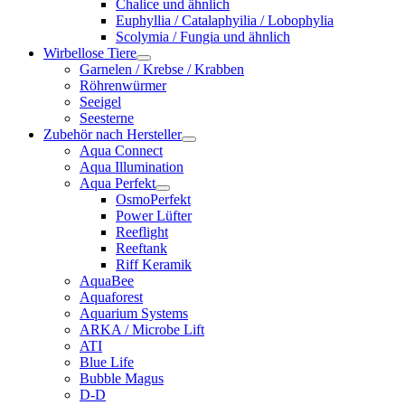
Chalice und ähnlich
Euphyllia / Catalaphyilia / Lobophylia
Scolymia / Fungia und ähnlich
Wirbellose Tiere
Garnelen / Krebse / Krabben
Röhrenwürmer
Seeigel
Seesterne
Zubehör nach Hersteller
Aqua Connect
Aqua Illumination
Aqua Perfekt
OsmoPerfekt
Power Lüfter
Reeflight
Reeftank
Riff Keramik
AquaBee
Aquaforest
Aquarium Systems
ARKA / Microbe Lift
ATI
Blue Life
Bubble Magus
D-D